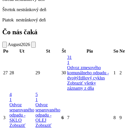
Štvrtok
nestránkový deň
Piatok
nestránkový deň
Čo nás čaká
August
2026
Po
Ut
St
Št
Pia
So
Ne
31
1
Odvoz zmesového
27
28
29
30
komunálneho odpadu -
1
2
dvojtýždňový cyklus
Zobraziť všetky
záznamy z dňa
4
5
1
1
Odvoz
Odvoz
separovaného
separovaného
odpadu -
odpadu -
3
6
7
8
9
SKLO
OLEJ
Zobraziť
Zobraziť