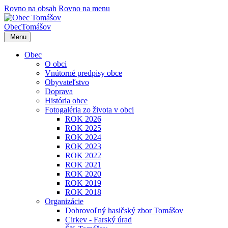
Rovno na obsah
Rovno na menu
Obec
Tomášov
Menu
Obec
O obci
Vnútorné predpisy obce
Obyvateľstvo
Doprava
História obce
Fotogaléria zo života v obci
ROK 2026
ROK 2025
ROK 2024
ROK 2023
ROK 2022
ROK 2021
ROK 2020
ROK 2019
ROK 2018
Organizácie
Dobrovoľný hasičský zbor Tomášov
Cirkev - Farský úrad