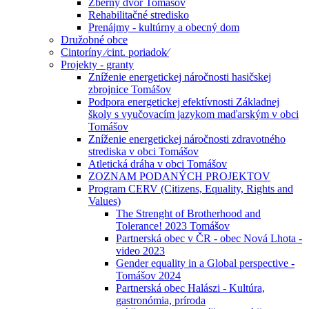
Zberný dvor Tomášov
Rehabilitačné stredisko
Prenájmy - kultúrny a obecný dom
Družobné obce
Cintoríny ⁄cint. poriadok⁄
Projekty - granty
Zníženie energetickej náročnosti hasičskej
zbrojnice Tomášov
Podpora energetickej efektívnosti Základnej
školy s vyučovacím jazykom maďarským v obci
Tomášov
Zníženie energetickej náročnosti zdravotného
strediska v obci Tomášov
Atletická dráha v obci Tomášov
ZOZNAM PODANÝCH PROJEKTOV
Program CERV (Citizens, Equality, Rights and
Values)
The Strenght of Brotherhood and
Tolerance! 2023 Tomášov
Partnerská obec v ČR - obec Nová Lhota -
video 2023
Gender equality in a Global perspective -
Tomášov 2024
Partnerská obec Halászi - Kultúra,
gastronómia, príroda