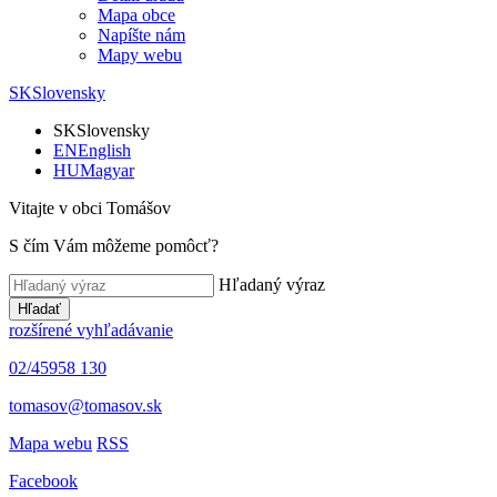
Mapa obce
Napíšte nám
Mapy webu
SK
Slovensky
SK
Slovensky
EN
English
HU
Magyar
Vitajte v obci Tomášov
S čím Vám môžeme pomôcť?
Hľadaný výraz
Hľadať
rozšírené vyhľadávanie
02/45958 130
tomasov@tomasov.sk
Mapa webu
RSS
Facebook