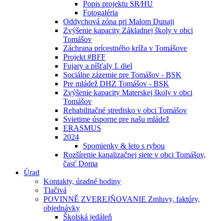
Popis projektu SR⁄HU
Fotogaléria
Oddychová zóna pri Malom Dunaji
Zvýšenie kapacity Základnej školy v obci
Tomášov
Záchrana prícestného kríža v Tomášove
Projekt #BFF
Fujary a píšťaly I. diel
Sociálne zázemie pre Tomášov - BSK
Pre mládež DHZ Tomášov - BSK
Zvýšenie kapacity Materskej školy v obci
Tomášov
Rehabilitačné stredisko v obci Tomášov
Svietime úsporne pre našu mládež
ERASMUS
2024
Spomienky & leto s rybou
Rozšírenie kanalizačnej siete v obci Tomášov,
časť Doma
Úrad
Kontakty, úradné hodiny
Tlačivá
POVINNĚ ZVEREJŇOVANIE Zmluvy, faktúry,
objednávky
Školská jedáleň