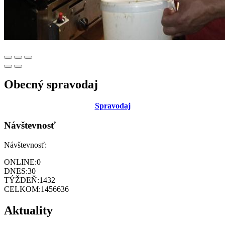
Obecný spravodaj
Sp
ravodaj
Návštevnosť
Návštevnosť:
ONLINE:
0
DNES:
30
TÝŽDEŇ:
1432
CELKOM:
1456636
Aktuality