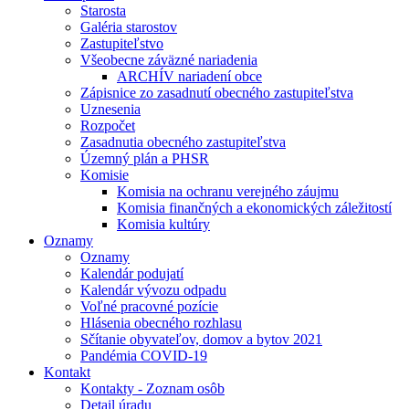
Starosta
Galéria starostov
Zastupiteľstvo
Všeobecne záväzné nariadenia
ARCHÍV nariadení obce
Zápisnice zo zasadnutí obecného zastupiteľstva
Uznesenia
Rozpočet
Zasadnutia obecného zastupiteľstva
Územný plán a PHSR
Komisie
Komisia na ochranu verejného záujmu
Komisia finančných a ekonomických záležitostí
Komisia kultúry
Oznamy
Oznamy
Kalendár podujatí
Kalendár vývozu odpadu
Voľné pracovné pozície
Hlásenia obecného rozhlasu
Sčítanie obyvateľov, domov a bytov 2021
Pandémia COVID-19
Kontakt
Kontakty - Zoznam osôb
Detail úradu