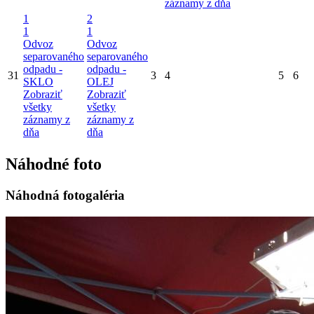
záznamy z dňa
1
2
1
1
Odvoz
Odvoz
separovaného
separovaného
odpadu -
odpadu -
31
3
4
5
6
SKLO
OLEJ
Zobraziť
Zobraziť
všetky
všetky
záznamy z
záznamy z
dňa
dňa
Náhodné foto
Náhodná fotogaléria