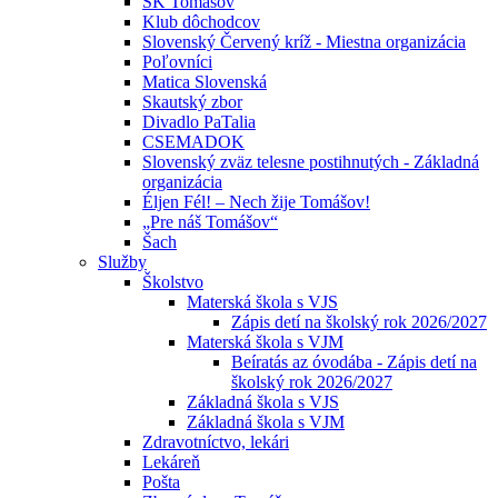
ŠK Tomášov
Klub dôchodcov
Slovenský Červený kríž - Miestna organizácia
Poľovníci
Matica Slovenská
Skautský zbor
Divadlo PaTalia
CSEMADOK
Slovenský zväz telesne postihnutých - Základná
organizácia
Éljen Fél! – Nech žije Tomášov!
„Pre náš Tomášov“
Šach
Služby
Školstvo
Materská škola s VJS
Zápis detí na školský rok 2026/2027
Materská škola s VJM
Beíratás az óvodába - Zápis detí na
školský rok 2026/2027
Základná škola s VJS
Základná škola s VJM
Zdravotníctvo, lekári
Lekáreň
Pošta