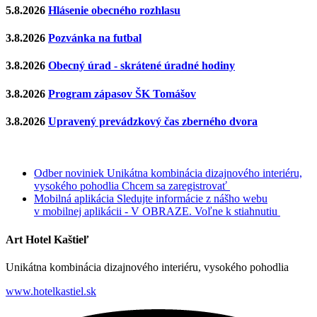
5.8.2026
Hlásenie obecného rozhlasu
3.8.2026
Pozvánka na futbal
3.8.2026
Obecný úrad - skrátené úradné hodiny
3.8.2026
Program zápasov ŠK Tomášov
3.8.2026
Upravený prevádzkový čas zberného dvora
Odber noviniek
Unikátna kombinácia dizajnového interiéru,
vysokého pohodlia
Chcem sa zaregistrovať
Mobilná aplikácia
Sledujte informácie z nášho webu
v mobilnej aplikácii - V OBRAZE.
Voľne k stiahnutiu
Art Hotel Kaštieľ
Unikátna kombinácia dizajnového interiéru, vysokého pohodlia
www.hotelkastiel.sk