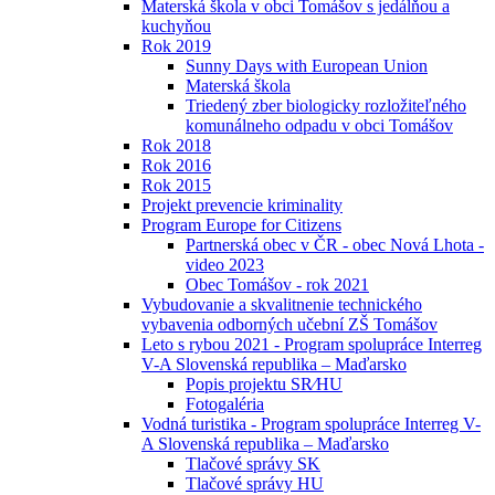
Materská škola v obci Tomášov s jedálňou a
kuchyňou
Rok 2019
Sunny Days with European Union
Materská škola
Triedený zber biologicky rozložiteľného
komunálneho odpadu v obci Tomášov
Rok 2018
Rok 2016
Rok 2015
Projekt prevencie kriminality
Program Europe for Citizens
Partnerská obec v ČR - obec Nová Lhota -
video 2023
Obec Tomášov - rok 2021
Vybudovanie a skvalitnenie technického
vybavenia odborných učební ZŠ Tomášov
Leto s rybou 2021 - Program spolupráce Interreg
V-A Slovenská republika – Maďarsko
Popis projektu SR⁄HU
Fotogaléria
Vodná turistika - Program spolupráce Interreg V-
A Slovenská republika – Maďarsko
Tlačové správy SK
Tlačové správy HU