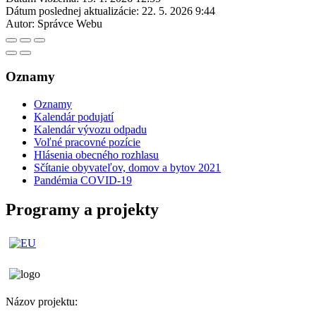
Dátum poslednej aktualizácie:
22. 5. 2026 9:44
Autor:
Správce Webu
Oznamy
Oznamy
Kalendár podujatí
Kalendár vývozu odpadu
Voľné pracovné pozície
Hlásenia obecného rozhlasu
Sčítanie obyvateľov, domov a bytov 2021
Pandémia COVID-19
Programy a projekty
Názov projektu: