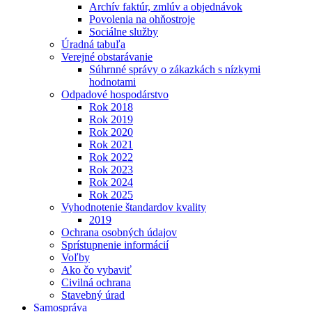
Archív faktúr, zmlúv a objednávok
Povolenia na ohňostroje
Sociálne služby
Úradná tabuľa
Verejné obstarávanie
Súhrnné správy o zákazkách s nízkymi
hodnotami
Odpadové hospodárstvo
Rok 2018
Rok 2019
Rok 2020
Rok 2021
Rok 2022
Rok 2023
Rok 2024
Rok 2025
Vyhodnotenie štandardov kvality
2019
Ochrana osobných údajov
Sprístupnenie informácií
Voľby
Ako čo vybaviť
Civilná ochrana
Stavebný úrad
Samospráva