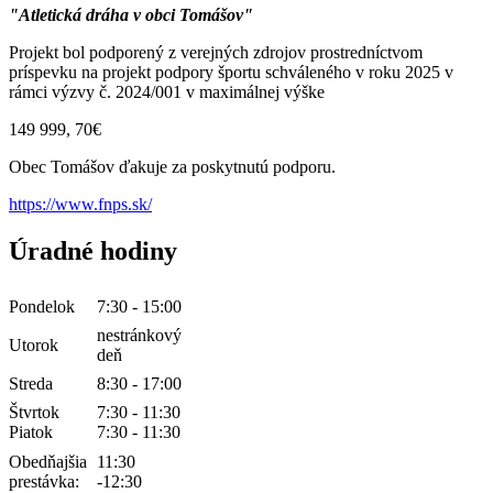
"Atletická dráha v obci Tomášov"
Projekt bol podporený z verejných zdrojov prostredníctvom
príspevku na projekt podpory športu schváleného v roku 2025 v
rámci výzvy č. 2024/001 v maximálnej výške
149 999, 70€
Obec Tomášov ďakuje za poskytnutú podporu.
https://www.fnps.sk/
Úradné hodiny
Pondelok
7:30 - 15:00
nestránkový
Utorok
deň
Streda
8:30 - 17:00
Štvrtok
7:30 - 11:30
Piatok
7:30 - 11:30
Obedňajšia
11:30
prestávka:
-12:30