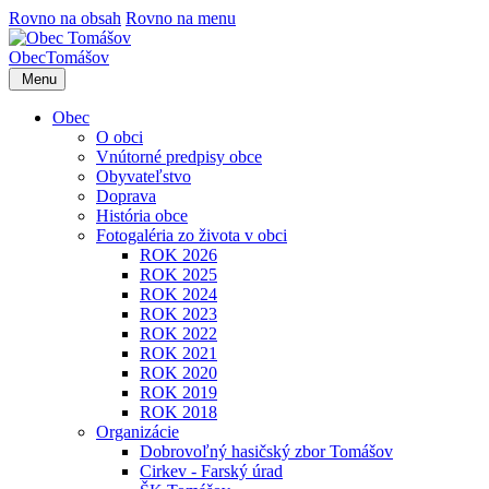
Rovno na obsah
Rovno na menu
Obec
Tomášov
Menu
Obec
O obci
Vnútorné predpisy obce
Obyvateľstvo
Doprava
História obce
Fotogaléria zo života v obci
ROK 2026
ROK 2025
ROK 2024
ROK 2023
ROK 2022
ROK 2021
ROK 2020
ROK 2019
ROK 2018
Organizácie
Dobrovoľný hasičský zbor Tomášov
Cirkev - Farský úrad