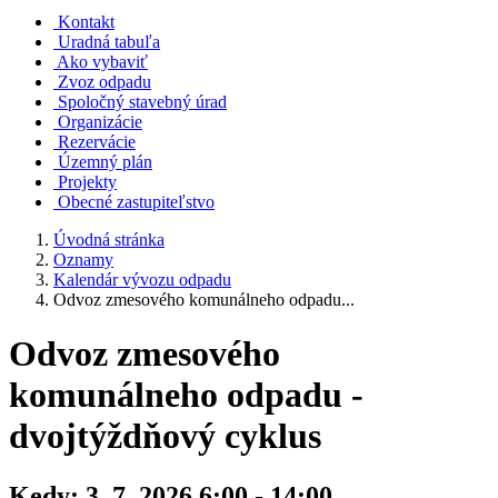
Kontakt
Uradná tabuľa
Ako vybaviť
Zvoz odpadu
Spoločný stavebný úrad
Organizácie
Rezervácie
Územný plán
Projekty
Obecné zastupiteľstvo
Úvodná stránka
Oznamy
Kalendár vývozu odpadu
Odvoz zmesového komunálneho odpadu...
Odvoz zmesového
komunálneho odpadu -
dvojtýždňový cyklus
Kedy:
3. 7. 2026 6:00 - 14:00