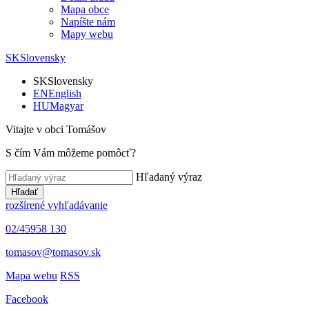
Mapa obce
Napíšte nám
Mapy webu
SK
Slovensky
SK
Slovensky
EN
English
HU
Magyar
Vitajte v obci Tomášov
S čím Vám môžeme pomôcť?
Hľadaný výraz
Hľadať
rozšírené vyhľadávanie
02/45958 130
tomasov@tomasov.sk
Mapa webu
RSS
Facebook