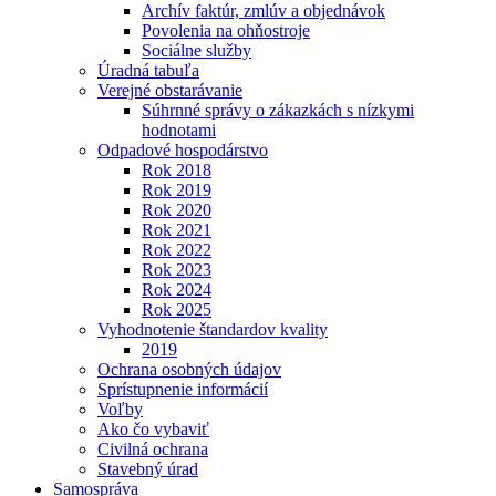
Archív faktúr, zmlúv a objednávok
Povolenia na ohňostroje
Sociálne služby
Úradná tabuľa
Verejné obstarávanie
Súhrnné správy o zákazkách s nízkymi
hodnotami
Odpadové hospodárstvo
Rok 2018
Rok 2019
Rok 2020
Rok 2021
Rok 2022
Rok 2023
Rok 2024
Rok 2025
Vyhodnotenie štandardov kvality
2019
Ochrana osobných údajov
Sprístupnenie informácií
Voľby
Ako čo vybaviť
Civilná ochrana
Stavebný úrad
Samospráva