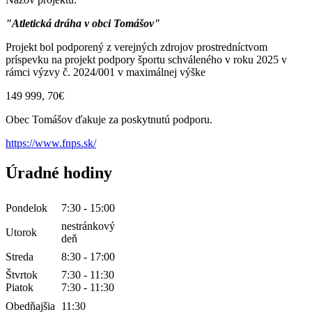
"Atletická dráha v obci Tomášov"
Projekt bol podporený z verejných zdrojov prostredníctvom
príspevku na projekt podpory športu schváleného v roku 2025 v
rámci výzvy č. 2024/001 v maximálnej výške
149 999, 70€
Obec Tomášov ďakuje za poskytnutú podporu.
https://www.fnps.sk/
Úradné hodiny
Pondelok
7:30 - 15:00
nestránkový
Utorok
deň
Streda
8:30 - 17:00
Štvrtok
7:30 - 11:30
Piatok
7:30 - 11:30
Obedňajšia
11:30