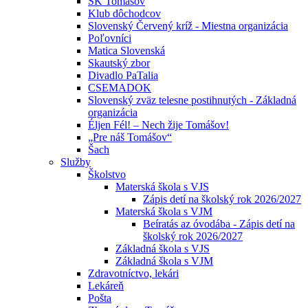
ŠK Tomášov
Klub dôchodcov
Slovenský Červený kríž - Miestna organizácia
Poľovníci
Matica Slovenská
Skautský zbor
Divadlo PaTalia
CSEMADOK
Slovenský zväz telesne postihnutých - Základná
organizácia
Éljen Fél! – Nech žije Tomášov!
„Pre náš Tomášov“
Šach
Služby
Školstvo
Materská škola s VJS
Zápis detí na školský rok 2026/2027
Materská škola s VJM
Beíratás az óvodába - Zápis detí na
školský rok 2026/2027
Základná škola s VJS
Základná škola s VJM
Zdravotníctvo, lekári
Lekáreň
Pošta