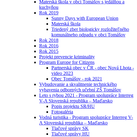
Materská škola v obci Tomášov s jedálňou a
kuchyňou
Rok 2019
Sunny Days with European Union
Materská škola
Triedený zber biologicky rozložiteľného
komunálneho odpadu v obci Tomášov
Rok 2018
Rok 2016
Rok 2015
Projekt prevencie kriminality
Program Europe for Citizens
Partnerská obec v ČR - obec Nová Lhota -
video 2023
Obec Tomášov - rok 2021
Vybudovanie a skvalitnenie technického
vybavenia odborných učební ZŠ Tomášov
Leto s rybou 2021 - Program spolupráce Interreg
V-A Slovenská republika – Maďarsko
Popis projektu SR⁄HU
Fotogaléria
Vodná turistika - Program spolupráce Interreg V-
A Slovenská republika – Maďarsko
Tlačové správy SK
Tlačové správy HU