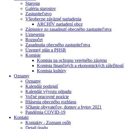
Starosta
Galéria starostov
Zastupiteľstvo
Všeobecne záväzné nariadenia
ARCHÍV nariadení obce
Zápisnice zo zasadnutí obecného zastupiteľstva
Uznesenia
Rozpočet
Zasadnutia obecného zastupiteľstva
Územný plán a PHSR
Komisie
Komisia na ochranu verejného záujmu
Komisia finančných a ekonomických záležitostí
Komisia kultúry
Oznamy
Oznamy
Kalendár podujatí
Kalendár vývozu odpadu
Voľné pracovné pozície
Hlásenia obecného rozhlasu
Sčítanie obyvateľov, domov a bytov 2021
Pandémia COVID-19
Kontakt
Kontakty - Zoznam osôb
Detail úradu