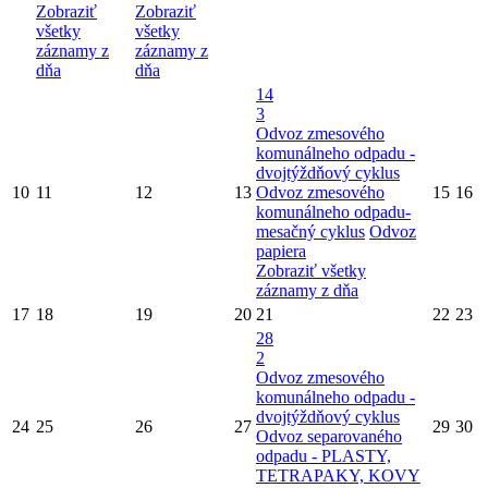
Zobraziť
Zobraziť
všetky
všetky
záznamy z
záznamy z
dňa
dňa
14
3
Odvoz zmesového
komunálneho odpadu -
dvojtýždňový cyklus
10
11
12
13
Odvoz zmesového
15
16
komunálneho odpadu-
mesačný cyklus
Odvoz
papiera
Zobraziť všetky
záznamy z dňa
17
18
19
20
21
22
23
28
2
Odvoz zmesového
komunálneho odpadu -
dvojtýždňový cyklus
24
25
26
27
29
30
Odvoz separovaného
odpadu - PLASTY,
TETRAPAKY, KOVY