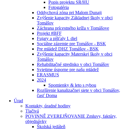
Popis projektu SR⁄HU
Fotogaléria
Oddychová zóna pri Malom Dunaji
Zvýšenie kapacity Základnej školy v obci
Tomášov
Záchrana prícestného kríža v Tomášove
Projekt #BFF
Fujary a píšťaly I. diel
Sociálne zázemie pre Tomášov - BSK
Pre mládež DHZ Tomášov - BSK
Zvýšenie kapacity Materskej školy v obci
Tomášov
Rehabilitačné stredisko v obci Tomášov
Svietime úsporne pre našu mládež
ERASMUS
2024
Spomienky & leto s rybou
Rozšírenie kanalizačnej siete v obci Tomášov,
časť Doma
Úrad
Kontakty, úradné hodiny
Tlačivá
POVINNĚ ZVEREJŇOVANIE Zmluvy, faktúry,
objednávky
Školská jedáleň