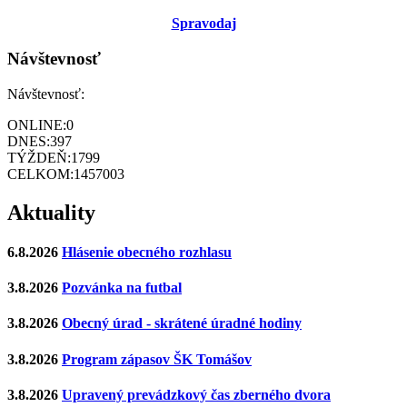
Sp
ravodaj
Návštevnosť
Návštevnosť:
ONLINE:
0
DNES:
397
TÝŽDEŇ:
1799
CELKOM:
1457003
Aktuality
6.8.2026
Hlásenie obecného rozhlasu
3.8.2026
Pozvánka na futbal
3.8.2026
Obecný úrad - skrátené úradné hodiny
3.8.2026
Program zápasov ŠK Tomášov
3.8.2026
Upravený prevádzkový čas zberného dvora