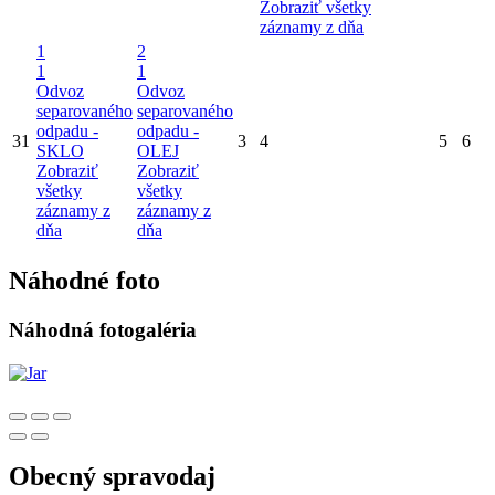
Zobraziť všetky
záznamy z dňa
1
2
1
1
Odvoz
Odvoz
separovaného
separovaného
odpadu -
odpadu -
31
3
4
5
6
SKLO
OLEJ
Zobraziť
Zobraziť
všetky
všetky
záznamy z
záznamy z
dňa
dňa
Náhodné foto
Náhodná fotogaléria
Obecný spravodaj