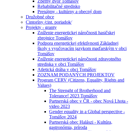
Zberný dvor Tomášov
Rehabilitačné stredisko
Prenájmy - kultúrny a obecný dom
Družobné obce
Cintoríny ⁄cint. poriadok⁄
Projekty - granty
Zníženie energetickej náročnosti hasičskej
zbrojnice Tomášov
Podpora energetickej efektívnosti Základnej
školy s vyučovacím jazykom maďarským v obci
Tomášov
Zníženie energetickej náročnosti zdravotného
strediska v obci Tomášov
Atletická dráha v obci Tomášov
ZOZNAM PODANÝCH PROJEKTOV
Program CERV (Citizens, Equality, Rights and
Values)
The Strenght of Brotherhood and
Tolerance! 2023 Tomášov
Partnerská obec v ČR - obec Nová Lhota -
video 2023
Gender equality in a Global perspective -
Tomášov 2024
Partnerská obec Halászi - Kultúra,
gastronómia, príroda