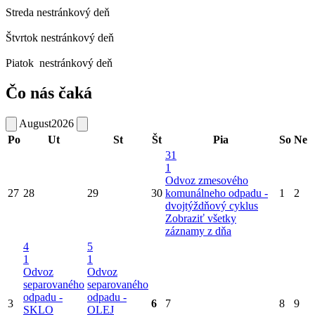
Streda
nestránkový deň
Štvrtok
nestránkový deň
Piatok
nestránkový deň
Čo nás čaká
August
2026
Po
Ut
St
Št
Pia
So
Ne
31
1
Odvoz zmesového
27
28
29
30
komunálneho odpadu -
1
2
dvojtýždňový cyklus
Zobraziť všetky
záznamy z dňa
4
5
1
1
Odvoz
Odvoz
separovaného
separovaného
odpadu -
odpadu -
3
6
7
8
9
SKLO
OLEJ