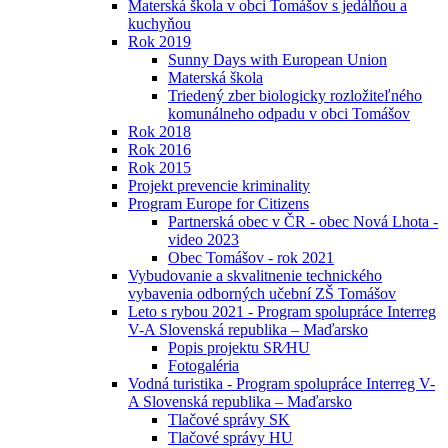
Materská škola v obci Tomášov s jedálňou a
kuchyňou
Rok 2019
Sunny Days with European Union
Materská škola
Triedený zber biologicky rozložiteľného
komunálneho odpadu v obci Tomášov
Rok 2018
Rok 2016
Rok 2015
Projekt prevencie kriminality
Program Europe for Citizens
Partnerská obec v ČR - obec Nová Lhota -
video 2023
Obec Tomášov - rok 2021
Vybudovanie a skvalitnenie technického
vybavenia odborných učební ZŠ Tomášov
Leto s rybou 2021 - Program spolupráce Interreg
V-A Slovenská republika – Maďarsko
Popis projektu SR⁄HU
Fotogaléria
Vodná turistika - Program spolupráce Interreg V-
A Slovenská republika – Maďarsko
Tlačové správy SK
Tlačové správy HU