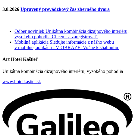
3.8.2026
Upravený prevádzkový čas zberného dvora
Odber noviniek
Unikátna kombinácia dizajnového interiéru,
vysokého pohodlia
Chcem sa zaregistrovať
Mobilná aplikácia
Sledujte informácie z nášho webu
v mobilnej aplikácii - V OBRAZE.
Voľne k stiahnutiu
Art Hotel Kaštieľ
Unikátna kombinácia dizajnového interiéru, vysokého pohodlia
www.hotelkastiel.sk