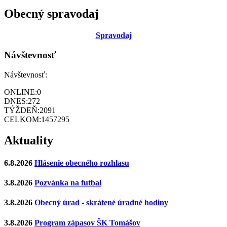
Obecný spravodaj
Sp
ravodaj
Návštevnosť
Návštevnosť:
ONLINE:
0
DNES:
272
TÝŽDEŇ:
2091
CELKOM:
1457295
Aktuality
6.8.2026
Hlásenie obecného rozhlasu
3.8.2026
Pozvánka na futbal
3.8.2026
Obecný úrad - skrátené úradné hodiny
3.8.2026
Program zápasov ŠK Tomášov