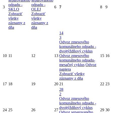
separovaného
separovaného
odpadu -
odpadu -
3
6
7
8
9
SKLO
OLEJ
Zobraziť
Zobraziť
všetky
všetky
záznamy z
záznamy z
dňa
dňa
14
3
Odvoz zmesového
komunálneho odpadu -
dvojtýždňový cyklus
10
11
12
13
Odvoz zmesového
15
16
komunálneho odpadu-
mesačný cyklus
Odvoz
papiera
Zobraziť všetky
záznamy z dňa
17
18
19
20
21
22
23
28
2
Odvoz zmesového
komunálneho odpadu -
dvojtýždňový cyklus
24
25
26
27
29
30
Odvoz separovaného