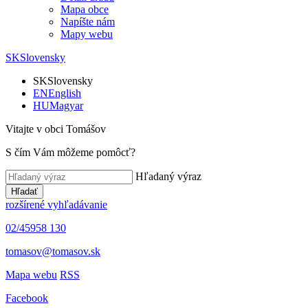
Mapa obce
Napíšte nám
Mapy webu
SK
Slovensky
SK
Slovensky
EN
English
HU
Magyar
Vitajte v obci Tomášov
S čím Vám môžeme pomôcť?
Hľadaný výraz
Hľadať
rozšírené vyhľadávanie
02/45958 130
tomasov@tomasov.sk
Mapa webu
RSS
Facebook