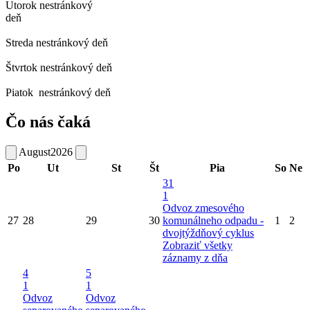
Utorok
nestránkový
deň
Streda
nestránkový deň
Štvrtok
nestránkový deň
Piatok
nestránkový deň
Čo nás čaká
August
2026
Po
Ut
St
Št
Pia
So
Ne
31
1
Odvoz zmesového
27
28
29
30
komunálneho odpadu -
1
2
dvojtýždňový cyklus
Zobraziť všetky
záznamy z dňa
4
5
1
1
Odvoz
Odvoz