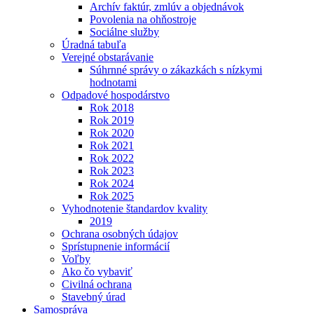
Archív faktúr, zmlúv a objednávok
Povolenia na ohňostroje
Sociálne služby
Úradná tabuľa
Verejné obstarávanie
Súhrnné správy o zákazkách s nízkymi
hodnotami
Odpadové hospodárstvo
Rok 2018
Rok 2019
Rok 2020
Rok 2021
Rok 2022
Rok 2023
Rok 2024
Rok 2025
Vyhodnotenie štandardov kvality
2019
Ochrana osobných údajov
Sprístupnenie informácií
Voľby
Ako čo vybaviť
Civilná ochrana
Stavebný úrad
Samospráva