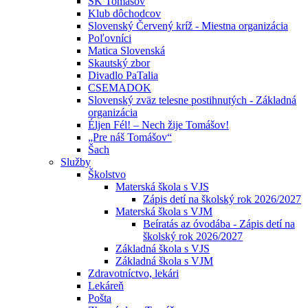
ŠK Tomášov
Klub dôchodcov
Slovenský Červený kríž - Miestna organizácia
Poľovníci
Matica Slovenská
Skautský zbor
Divadlo PaTalia
CSEMADOK
Slovenský zväz telesne postihnutých - Základná
organizácia
Éljen Fél! – Nech žije Tomášov!
„Pre náš Tomášov“
Šach
Služby
Školstvo
Materská škola s VJS
Zápis detí na školský rok 2026/2027
Materská škola s VJM
Beíratás az óvodába - Zápis detí na
školský rok 2026/2027
Základná škola s VJS
Základná škola s VJM
Zdravotníctvo, lekári
Lekáreň
Pošta