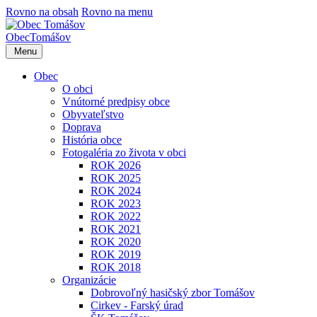
Rovno na obsah
Rovno na menu
Obec
Tomášov
Menu
Obec
O obci
Vnútorné predpisy obce
Obyvateľstvo
Doprava
História obce
Fotogaléria zo života v obci
ROK 2026
ROK 2025
ROK 2024
ROK 2023
ROK 2022
ROK 2021
ROK 2020
ROK 2019
ROK 2018
Organizácie
Dobrovoľný hasičský zbor Tomášov
Cirkev - Farský úrad