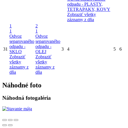
odpadu - PLASTY,
TETRAPAKY, KOVY
Zobraziť všetky
záznamy z dňa
1
2
1
1
Odvoz
Odvoz
separovaného
separovaného
odpadu -
odpadu -
31
3
4
5
6
SKLO
OLEJ
Zobraziť
Zobraziť
všetky
všetky
záznamy z
záznamy z
dňa
dňa
Náhodné foto
Náhodná fotogaléria