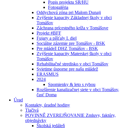
Popis projektu SR⁄HU
Fotogaléria
Oddychová zóna pri Malom Dunaji
Zvýšenie kapacity Základnej školy v obci
Tomášov
Záchrana prícestného kríža v Tomášove
Projekt #BFF
Fujary a píšťaly I. diel
Sociálne zázemie pre Tomášov - BSK
Pre mládež DHZ Tomášov - BSK
Zvýšenie kapacity Materskej školy v obci
Tomášov
Rehabilitačné stredisko v obci Tomášov
Svietime úsporne pre našu mládež
ERASMUS
2024
Spomienky & leto s rybou
Rozšírenie kanalizačnej siete v obci Tomášov,
časť Doma
Úrad
Kontakty, úradné hodiny
Tlačivá
POVINNĚ ZVEREJŇOVANIE Zmluvy, faktúry,
objednávky
Školská jedáleň