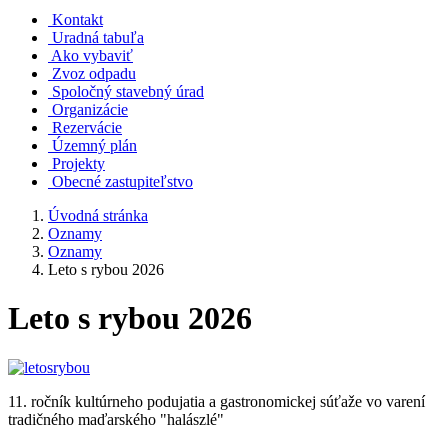
Kontakt
Uradná tabuľa
Ako vybaviť
Zvoz odpadu
Spoločný stavebný úrad
Organizácie
Rezervácie
Územný plán
Projekty
Obecné zastupiteľstvo
Úvodná stránka
Oznamy
Oznamy
Leto s rybou 2026
Leto s rybou 2026
11. ročník kultúrneho podujatia a gastronomickej súťaže vo varení
tradičného maďarského "halászlé"