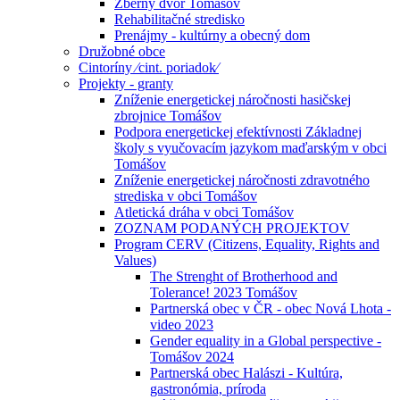
Zberný dvor Tomášov
Rehabilitačné stredisko
Prenájmy - kultúrny a obecný dom
Družobné obce
Cintoríny ⁄cint. poriadok⁄
Projekty - granty
Zníženie energetickej náročnosti hasičskej
zbrojnice Tomášov
Podpora energetickej efektívnosti Základnej
školy s vyučovacím jazykom maďarským v obci
Tomášov
Zníženie energetickej náročnosti zdravotného
strediska v obci Tomášov
Atletická dráha v obci Tomášov
ZOZNAM PODANÝCH PROJEKTOV
Program CERV (Citizens, Equality, Rights and
Values)
The Strenght of Brotherhood and
Tolerance! 2023 Tomášov
Partnerská obec v ČR - obec Nová Lhota -
video 2023
Gender equality in a Global perspective -
Tomášov 2024
Partnerská obec Halászi - Kultúra,
gastronómia, príroda