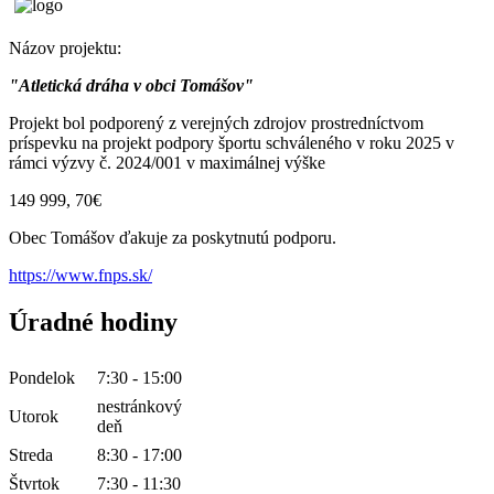
Názov projektu:
"Atletická dráha v obci Tomášov"
Projekt bol podporený z verejných zdrojov prostredníctvom
príspevku na projekt podpory športu schváleného v roku 2025 v
rámci výzvy č. 2024/001 v maximálnej výške
149 999, 70€
Obec Tomášov ďakuje za poskytnutú podporu.
https://www.fnps.sk/
Úradné hodiny
Pondelok
7:30 - 15:00
nestránkový
Utorok
deň
Streda
8:30 - 17:00
Štvrtok
7:30 - 11:30