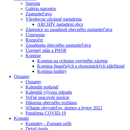
Starosta
Galéria starostov
Zastupiteľstvo
Všeobecne záväzné nariadenia
ARCHÍV nariadení obce
Zápisnice zo zasadnutí obecného zastupiteľstva
Uznesenia
Rozpočet
Zasadnutia obecného zastupiteľstva
Územný plán a PHSR
Komisie
Komisia na ochranu verejného záujmu
Komisia finančných a ekonomických záležitostí
Komisia kultúry
Oznamy
Oznamy
Kalendár podujatí
Kalendár vývozu odpadu
Voľné pracovné pozície
Hlásenia obecného rozhlasu
Sčítanie obyvateľov, domov a bytov 2021
Pandémia COVID-19
Kontakt
Kontakty - Zoznam osôb
Detail úradu