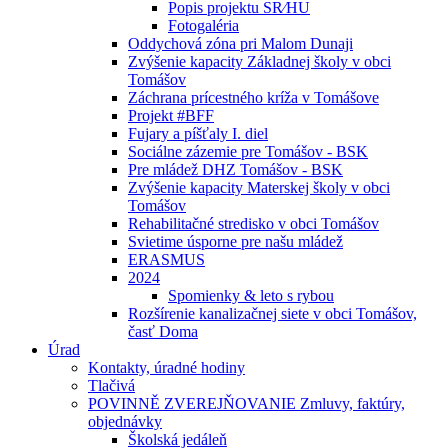
Popis projektu SR⁄HU
Fotogaléria
Oddychová zóna pri Malom Dunaji
Zvýšenie kapacity Základnej školy v obci
Tomášov
Záchrana prícestného kríža v Tomášove
Projekt #BFF
Fujary a píšťaly I. diel
Sociálne zázemie pre Tomášov - BSK
Pre mládež DHZ Tomášov - BSK
Zvýšenie kapacity Materskej školy v obci
Tomášov
Rehabilitačné stredisko v obci Tomášov
Svietime úsporne pre našu mládež
ERASMUS
2024
Spomienky & leto s rybou
Rozšírenie kanalizačnej siete v obci Tomášov,
časť Doma
Úrad
Kontakty, úradné hodiny
Tlačivá
POVINNĚ ZVEREJŇOVANIE Zmluvy, faktúry,
objednávky
Školská jedáleň