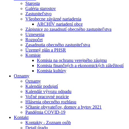
Starosta
Galéria starostov
Zastupiteľstvo
Všeobecne záväzné nariadenia
ARCHÍV nariadení obce
Zápisnice zo zasadnutí obecného zastupiteľstva
Uznesenia
Rozpočet
Zasadnutia obecného zastupiteľstva
Územný plán a PHSR
Komisie
Komisia na ochranu verejného záujmu
Komisia finančných a ekonomických záležitostí
Komisia kultúry
Oznamy
Oznamy
Kalendár podujatí
Kalendár vývozu odpadu
Voľné pracovné pozície
Hlásenia obecného rozhlasu
Sčítanie obyvateľov, domov a bytov 2021
Pandémia COVID-19
Kontakt
Kontakty - Zoznam osôb
Detail úradu