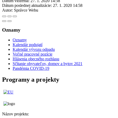
Dátum vloženia:
27. 1. 2020 14:58
Dátum poslednej aktualizácie:
27. 1. 2020 14:58
Autor:
Správce Webu
Oznamy
Oznamy
Kalendár podujatí
Kalendár vývozu odpadu
Voľné pracovné pozície
Hlásenia obecného rozhlasu
Sčítanie obyvateľov, domov a bytov 2021
Pandémia COVID-19
Programy a projekty
Názov projektu: