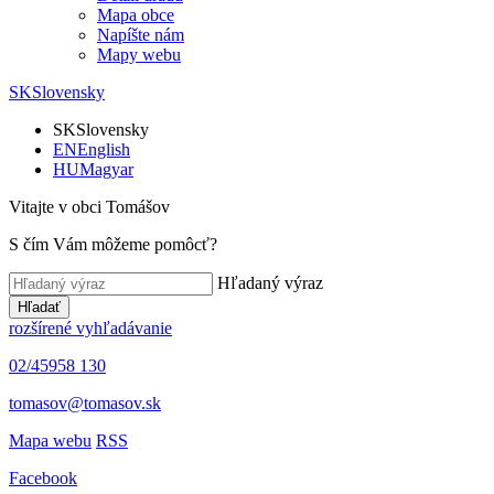
Mapa obce
Napíšte nám
Mapy webu
SK
Slovensky
SK
Slovensky
EN
English
HU
Magyar
Vitajte v obci Tomášov
S čím Vám môžeme pomôcť?
Hľadaný výraz
Hľadať
rozšírené vyhľadávanie
02/45958 130
tomasov@tomasov.sk
Mapa webu
RSS
Facebook