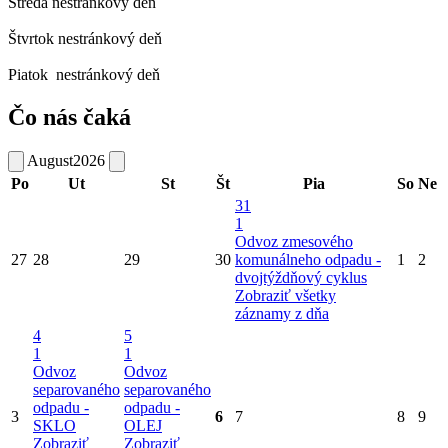
Streda
nestránkový deň
Štvrtok
nestránkový deň
Piatok
nestránkový deň
Čo nás čaká
August
2026
Po
Ut
St
Št
Pia
So
Ne
31
1
Odvoz zmesového
27
28
29
30
komunálneho odpadu -
1
2
dvojtýždňový cyklus
Zobraziť všetky
záznamy z dňa
4
5
1
1
Odvoz
Odvoz
separovaného
separovaného
odpadu -
odpadu -
3
6
7
8
9
SKLO
OLEJ
Zobraziť
Zobraziť