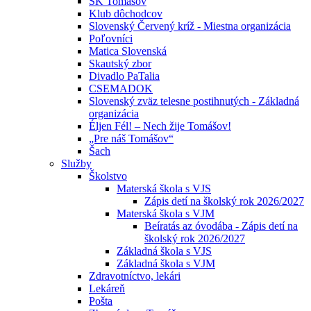
ŠK Tomášov
Klub dôchodcov
Slovenský Červený kríž - Miestna organizácia
Poľovníci
Matica Slovenská
Skautský zbor
Divadlo PaTalia
CSEMADOK
Slovenský zväz telesne postihnutých - Základná
organizácia
Éljen Fél! – Nech žije Tomášov!
„Pre náš Tomášov“
Šach
Služby
Školstvo
Materská škola s VJS
Zápis detí na školský rok 2026/2027
Materská škola s VJM
Beíratás az óvodába - Zápis detí na
školský rok 2026/2027
Základná škola s VJS
Základná škola s VJM
Zdravotníctvo, lekári
Lekáreň
Pošta