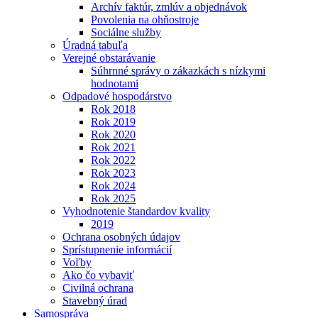
Archív faktúr, zmlúv a objednávok
Povolenia na ohňostroje
Sociálne služby
Úradná tabuľa
Verejné obstarávanie
Súhrnné správy o zákazkách s nízkymi
hodnotami
Odpadové hospodárstvo
Rok 2018
Rok 2019
Rok 2020
Rok 2021
Rok 2022
Rok 2023
Rok 2024
Rok 2025
Vyhodnotenie štandardov kvality
2019
Ochrana osobných údajov
Sprístupnenie informácií
Voľby
Ako čo vybaviť
Civilná ochrana
Stavebný úrad
Samospráva