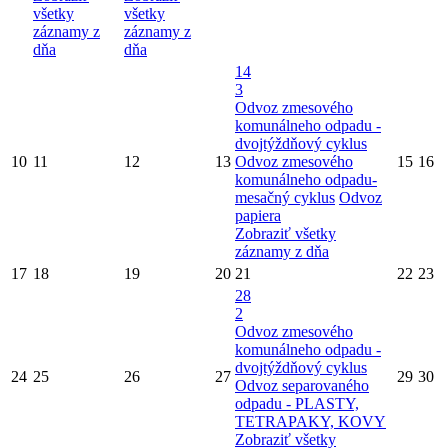
všetky
všetky
záznamy z
záznamy z
dňa
dňa
14
3
Odvoz zmesového
komunálneho odpadu -
dvojtýždňový cyklus
10
11
12
13
Odvoz zmesového
15
16
komunálneho odpadu-
mesačný cyklus
Odvoz
papiera
Zobraziť všetky
záznamy z dňa
17
18
19
20
21
22
23
28
2
Odvoz zmesového
komunálneho odpadu -
dvojtýždňový cyklus
24
25
26
27
29
30
Odvoz separovaného
odpadu - PLASTY,
TETRAPAKY, KOVY
Zobraziť všetky