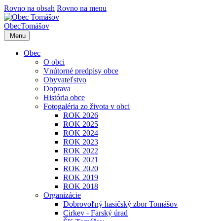
Rovno na obsah
Rovno na menu
Obec
Tomášov
Menu
Obec
O obci
Vnútorné predpisy obce
Obyvateľstvo
Doprava
História obce
Fotogaléria zo života v obci
ROK 2026
ROK 2025
ROK 2024
ROK 2023
ROK 2022
ROK 2021
ROK 2020
ROK 2019
ROK 2018
Organizácie
Dobrovoľný hasičský zbor Tomášov
Cirkev - Farský úrad