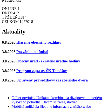
Návštevnosť:
ONLINE:
1
DNES:
412
TÝŽDEŇ:
1814
CELKOM:
1457018
Aktuality
6.8.2026
Hlásenie obecného rozhlasu
3.8.2026
Pozvánka na futbal
3.8.2026
Obecný úrad - skrátené úradné hodiny
3.8.2026
Program zápasov ŠK Tomášov
3.8.2026
Upravený prevádzkový čas zberného dvora
Odber noviniek
Unikátna kombinácia dizajnového interiéru,
vysokého pohodlia
Chcem sa zaregistrovať
Mobilná aplikácia
Sledujte informácie z nášho webu