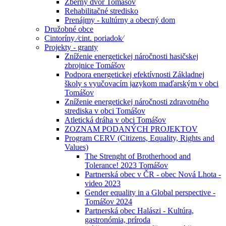
Zberný dvor Tomášov
Rehabilitačné stredisko
Prenájmy - kultúrny a obecný dom
Družobné obce
Cintoríny ⁄cint. poriadok⁄
Projekty - granty
Zníženie energetickej náročnosti hasičskej
zbrojnice Tomášov
Podpora energetickej efektívnosti Základnej
školy s vyučovacím jazykom maďarským v obci
Tomášov
Zníženie energetickej náročnosti zdravotného
strediska v obci Tomášov
Atletická dráha v obci Tomášov
ZOZNAM PODANÝCH PROJEKTOV
Program CERV (Citizens, Equality, Rights and
Values)
The Strenght of Brotherhood and
Tolerance! 2023 Tomášov
Partnerská obec v ČR - obec Nová Lhota -
video 2023
Gender equality in a Global perspective -
Tomášov 2024
Partnerská obec Halászi - Kultúra,
gastronómia, príroda