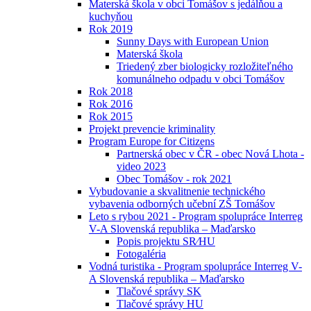
Materská škola v obci Tomášov s jedálňou a
kuchyňou
Rok 2019
Sunny Days with European Union
Materská škola
Triedený zber biologicky rozložiteľného
komunálneho odpadu v obci Tomášov
Rok 2018
Rok 2016
Rok 2015
Projekt prevencie kriminality
Program Europe for Citizens
Partnerská obec v ČR - obec Nová Lhota -
video 2023
Obec Tomášov - rok 2021
Vybudovanie a skvalitnenie technického
vybavenia odborných učební ZŠ Tomášov
Leto s rybou 2021 - Program spolupráce Interreg
V-A Slovenská republika – Maďarsko
Popis projektu SR⁄HU
Fotogaléria
Vodná turistika - Program spolupráce Interreg V-
A Slovenská republika – Maďarsko
Tlačové správy SK
Tlačové správy HU