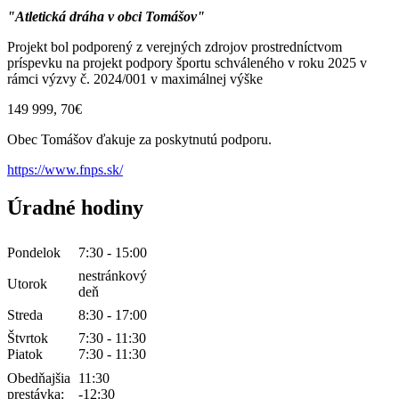
"Atletická dráha v obci Tomášov"
Projekt bol podporený z verejných zdrojov prostredníctvom
príspevku na projekt podpory športu schváleného v roku 2025 v
rámci výzvy č. 2024/001 v maximálnej výške
149 999, 70€
Obec Tomášov ďakuje za poskytnutú podporu.
https://www.fnps.sk/
Úradné hodiny
Pondelok
7:30 - 15:00
nestránkový
Utorok
deň
Streda
8:30 - 17:00
Štvrtok
7:30 - 11:30
Piatok
7:30 - 11:30
Obedňajšia
11:30
prestávka:
-12:30