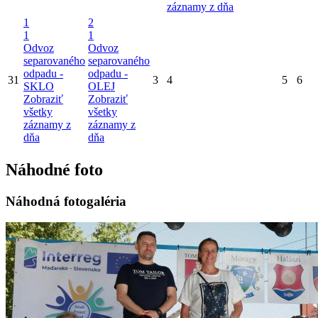
záznamy z dňa
1
2
1
1
Odvoz
Odvoz
separovaného
separovaného
odpadu -
odpadu -
31
3
4
5
6
SKLO
OLEJ
Zobraziť
Zobraziť
všetky
všetky
záznamy z
záznamy z
dňa
dňa
Náhodné foto
Náhodná fotogaléria