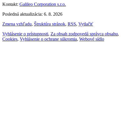
Kontakt:
Galileo Corporation s.r.o.
Posledná aktualizácia: 6. 8. 2026
Zmena vzhľadu
,
Štruktúra stránok
,
RSS
,
Vytlačiť
Vyhlásenie o prístupnosti
,
Za obsah zodpovedá správca obsahu
,
Cookies
,
Vyhlásenie o ochrane súkromia
,
Webové sídlo