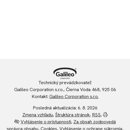
Technický prevádzkovateľ:
Galileo Corporation s.r.o., Čierna Voda 468, 925 06
Kontakt:
Galileo Corporation s.r.o.
Posledná aktualizácia: 6. 8. 2026
Zmena vzhľadu
,
Štruktúra stránok
,
RSS
,
Vytlačiť
Vyhlásenie o prístupnosti
,
Za obsah zodpovedá
správca obsahu
,
Cookies
,
Vyhlásenie o ochrane súkromia
,