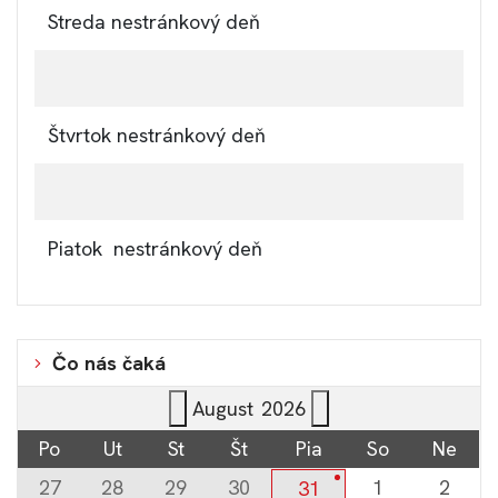
Streda
nestránkový deň
Štvrtok
nestránkový deň
Piatok
nestránkový deň
Čo nás čaká
August
2026
Po
Ut
St
Št
Pia
So
Ne
27
28
29
30
1
2
31