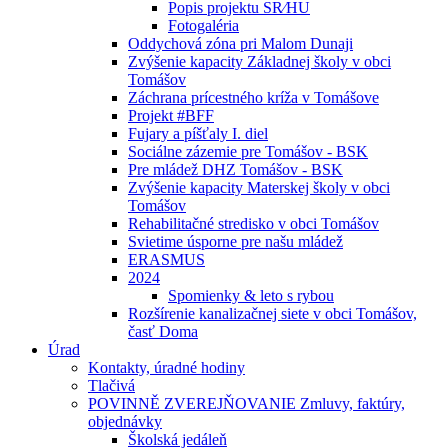
Popis projektu SR⁄HU
Fotogaléria
Oddychová zóna pri Malom Dunaji
Zvýšenie kapacity Základnej školy v obci
Tomášov
Záchrana prícestného kríža v Tomášove
Projekt #BFF
Fujary a píšťaly I. diel
Sociálne zázemie pre Tomášov - BSK
Pre mládež DHZ Tomášov - BSK
Zvýšenie kapacity Materskej školy v obci
Tomášov
Rehabilitačné stredisko v obci Tomášov
Svietime úsporne pre našu mládež
ERASMUS
2024
Spomienky & leto s rybou
Rozšírenie kanalizačnej siete v obci Tomášov,
časť Doma
Úrad
Kontakty, úradné hodiny
Tlačivá
POVINNĚ ZVEREJŇOVANIE Zmluvy, faktúry,
objednávky
Školská jedáleň