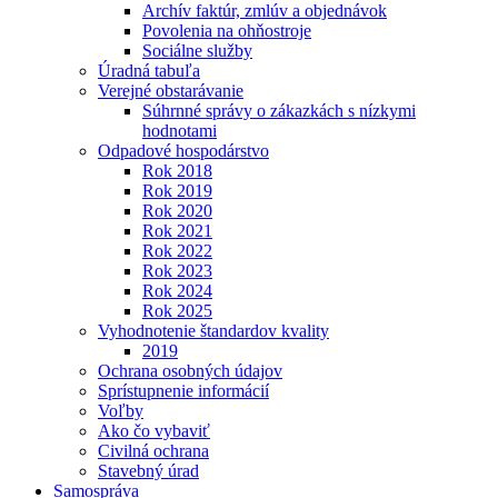
Archív faktúr, zmlúv a objednávok
Povolenia na ohňostroje
Sociálne služby
Úradná tabuľa
Verejné obstarávanie
Súhrnné správy o zákazkách s nízkymi
hodnotami
Odpadové hospodárstvo
Rok 2018
Rok 2019
Rok 2020
Rok 2021
Rok 2022
Rok 2023
Rok 2024
Rok 2025
Vyhodnotenie štandardov kvality
2019
Ochrana osobných údajov
Sprístupnenie informácií
Voľby
Ako čo vybaviť
Civilná ochrana
Stavebný úrad
Samospráva