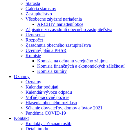
Starosta
Galéria starostov
Zastupiteľstvo
Všeobecne záväzné nariadenia
ARCHÍV nariadení obce
Zápisnice zo zasadnutí obecného zastupiteľstva
Uznesenia
Rozpočet
Zasadnutia obecného zastupiteľstva
Územný plán a PHSR
Komisie
Komisia na ochranu verejného záujmu
Komisia finančných a ekonomických záležitostí
Komisia kultúry
Oznamy
Oznamy
Kalendár podujatí
Kalendár vývozu odpadu
Voľné pracovné pozície
Hlásenia obecného rozhlasu
Sčítanie obyvateľov, domov a bytov 2021
Pandémia COVID-19
Kontakt
Kontakty - Zoznam osôb
Detail úradu