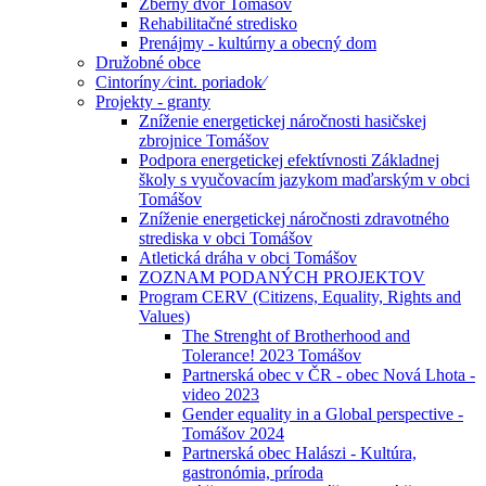
Zberný dvor Tomášov
Rehabilitačné stredisko
Prenájmy - kultúrny a obecný dom
Družobné obce
Cintoríny ⁄cint. poriadok⁄
Projekty - granty
Zníženie energetickej náročnosti hasičskej
zbrojnice Tomášov
Podpora energetickej efektívnosti Základnej
školy s vyučovacím jazykom maďarským v obci
Tomášov
Zníženie energetickej náročnosti zdravotného
strediska v obci Tomášov
Atletická dráha v obci Tomášov
ZOZNAM PODANÝCH PROJEKTOV
Program CERV (Citizens, Equality, Rights and
Values)
The Strenght of Brotherhood and
Tolerance! 2023 Tomášov
Partnerská obec v ČR - obec Nová Lhota -
video 2023
Gender equality in a Global perspective -
Tomášov 2024
Partnerská obec Halászi - Kultúra,
gastronómia, príroda