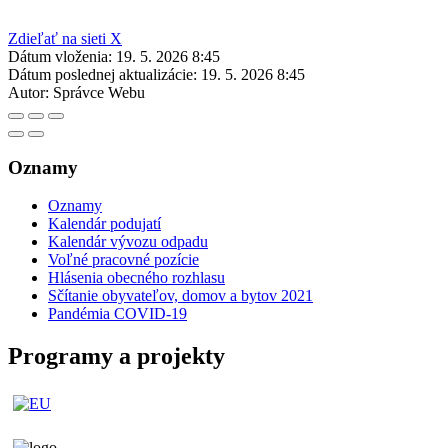
Zdieľať na sieti X
Dátum vloženia:
19. 5. 2026 8:45
Dátum poslednej aktualizácie:
19. 5. 2026 8:45
Autor:
Správce Webu
Oznamy
Oznamy
Kalendár podujatí
Kalendár vývozu odpadu
Voľné pracovné pozície
Hlásenia obecného rozhlasu
Sčítanie obyvateľov, domov a bytov 2021
Pandémia COVID-19
Programy a projekty