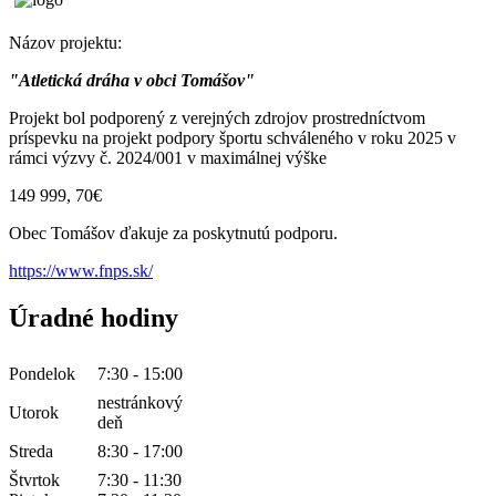
Názov projektu:
"Atletická dráha v obci Tomášov"
Projekt bol podporený z verejných zdrojov prostredníctvom
príspevku na projekt podpory športu schváleného v roku 2025 v
rámci výzvy č. 2024/001 v maximálnej výške
149 999, 70€
Obec Tomášov ďakuje za poskytnutú podporu.
https://www.fnps.sk/
Úradné hodiny
Pondelok
7:30 - 15:00
nestránkový
Utorok
deň
Streda
8:30 - 17:00
Štvrtok
7:30 - 11:30