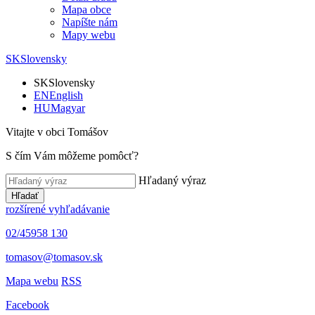
Mapa obce
Napíšte nám
Mapy webu
SK
Slovensky
SK
Slovensky
EN
English
HU
Magyar
Vitajte v obci Tomášov
S čím Vám môžeme pomôcť?
Hľadaný výraz
Hľadať
rozšírené vyhľadávanie
02/45958 130
tomasov@tomasov.sk
Mapa webu
RSS
Facebook