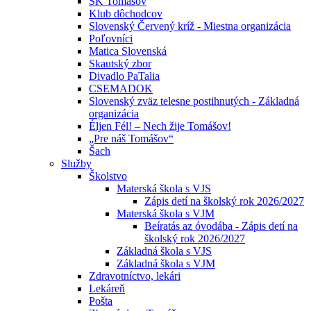
ŠK Tomášov
Klub dôchodcov
Slovenský Červený kríž - Miestna organizácia
Poľovníci
Matica Slovenská
Skautský zbor
Divadlo PaTalia
CSEMADOK
Slovenský zväz telesne postihnutých - Základná
organizácia
Éljen Fél! – Nech žije Tomášov!
„Pre náš Tomášov“
Šach
Služby
Školstvo
Materská škola s VJS
Zápis detí na školský rok 2026/2027
Materská škola s VJM
Beíratás az óvodába - Zápis detí na
školský rok 2026/2027
Základná škola s VJS
Základná škola s VJM
Zdravotníctvo, lekári
Lekáreň
Pošta