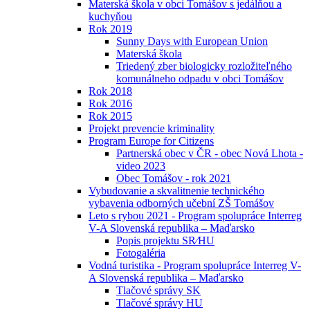
Materská škola v obci Tomášov s jedálňou a
kuchyňou
Rok 2019
Sunny Days with European Union
Materská škola
Triedený zber biologicky rozložiteľného
komunálneho odpadu v obci Tomášov
Rok 2018
Rok 2016
Rok 2015
Projekt prevencie kriminality
Program Europe for Citizens
Partnerská obec v ČR - obec Nová Lhota -
video 2023
Obec Tomášov - rok 2021
Vybudovanie a skvalitnenie technického
vybavenia odborných učební ZŠ Tomášov
Leto s rybou 2021 - Program spolupráce Interreg
V-A Slovenská republika – Maďarsko
Popis projektu SR⁄HU
Fotogaléria
Vodná turistika - Program spolupráce Interreg V-
A Slovenská republika – Maďarsko
Tlačové správy SK
Tlačové správy HU