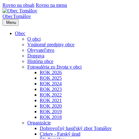
Rovno na obsah
Rovno na menu
Obec
Tomášov
Menu
Obec
O obci
Vnútorné predpisy obce
Obyvateľstvo
Doprava
História obce
Fotogaléria zo života v obci
ROK 2026
ROK 2025
ROK 2024
ROK 2023
ROK 2022
ROK 2021
ROK 2020
ROK 2019
ROK 2018
Organizácie
Dobrovoľný hasičský zbor Tomášov
Cirkev - Farský úrad