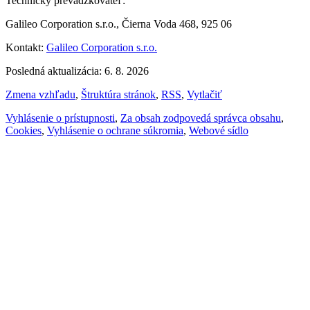
Technický prevádzkovateľ:
Galileo Corporation s.r.o., Čierna Voda 468, 925 06
Kontakt:
Galileo Corporation s.r.o.
Posledná aktualizácia: 6. 8. 2026
Zmena vzhľadu
,
Štruktúra stránok
,
RSS
,
Vytlačiť
Vyhlásenie o prístupnosti
,
Za obsah zodpovedá správca obsahu
,
Cookies
,
Vyhlásenie o ochrane súkromia
,
Webové sídlo