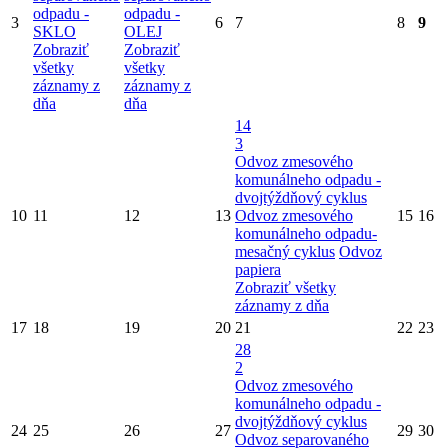
odpadu -
odpadu -
3
6
7
8
9
SKLO
OLEJ
Zobraziť
Zobraziť
všetky
všetky
záznamy z
záznamy z
dňa
dňa
14
3
Odvoz zmesového
komunálneho odpadu -
dvojtýždňový cyklus
10
11
12
13
Odvoz zmesového
15
16
komunálneho odpadu-
mesačný cyklus
Odvoz
papiera
Zobraziť všetky
záznamy z dňa
17
18
19
20
21
22
23
28
2
Odvoz zmesového
komunálneho odpadu -
dvojtýždňový cyklus
24
25
26
27
29
30
Odvoz separovaného