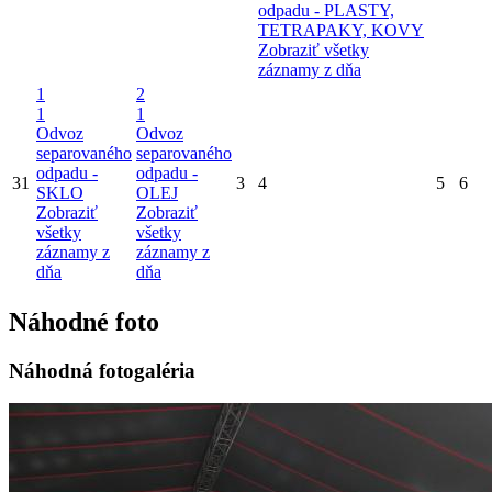
odpadu - PLASTY,
TETRAPAKY, KOVY
Zobraziť všetky
záznamy z dňa
1
2
1
1
Odvoz
Odvoz
separovaného
separovaného
odpadu -
odpadu -
31
3
4
5
6
SKLO
OLEJ
Zobraziť
Zobraziť
všetky
všetky
záznamy z
záznamy z
dňa
dňa
Náhodné foto
Náhodná fotogaléria