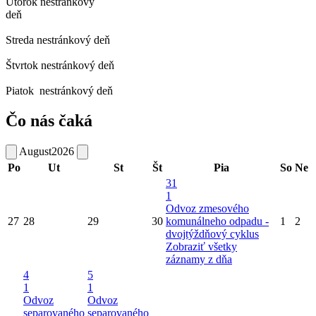
Utorok
nestránkový
deň
Streda
nestránkový deň
Štvrtok
nestránkový deň
Piatok
nestránkový deň
Čo nás čaká
August
2026
Po
Ut
St
Št
Pia
So
Ne
31
1
Odvoz zmesového
27
28
29
30
komunálneho odpadu -
1
2
dvojtýždňový cyklus
Zobraziť všetky
záznamy z dňa
4
5
1
1
Odvoz
Odvoz
separovaného
separovaného