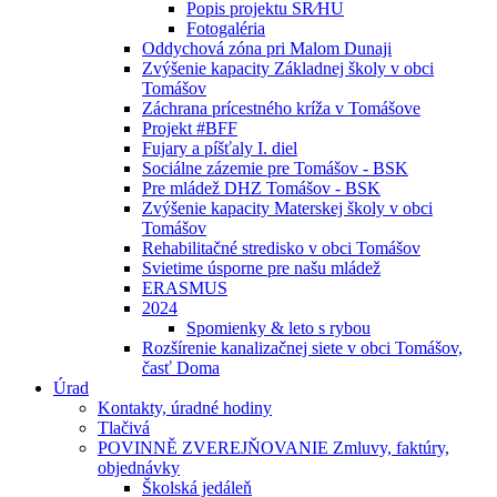
Popis projektu SR⁄HU
Fotogaléria
Oddychová zóna pri Malom Dunaji
Zvýšenie kapacity Základnej školy v obci
Tomášov
Záchrana prícestného kríža v Tomášove
Projekt #BFF
Fujary a píšťaly I. diel
Sociálne zázemie pre Tomášov - BSK
Pre mládež DHZ Tomášov - BSK
Zvýšenie kapacity Materskej školy v obci
Tomášov
Rehabilitačné stredisko v obci Tomášov
Svietime úsporne pre našu mládež
ERASMUS
2024
Spomienky & leto s rybou
Rozšírenie kanalizačnej siete v obci Tomášov,
časť Doma
Úrad
Kontakty, úradné hodiny
Tlačivá
POVINNĚ ZVEREJŇOVANIE Zmluvy, faktúry,
objednávky
Školská jedáleň