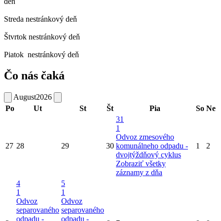
deň
Streda
nestránkový deň
Štvrtok
nestránkový deň
Piatok
nestránkový deň
Čo nás čaká
August
2026
Po
Ut
St
Št
Pia
So
Ne
31
1
Odvoz zmesového
27
28
29
30
komunálneho odpadu -
1
2
dvojtýždňový cyklus
Zobraziť všetky
záznamy z dňa
4
5
1
1
Odvoz
Odvoz
separovaného
separovaného
odpadu -
odpadu -