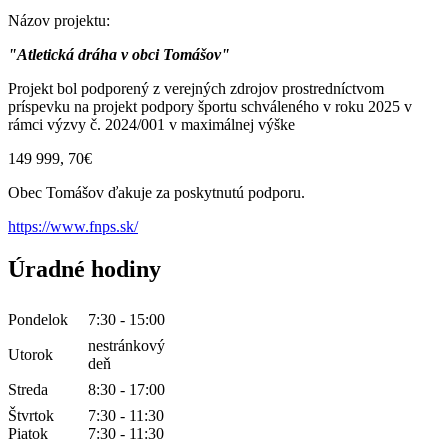
Názov projektu:
"Atletická dráha v obci Tomášov"
Projekt bol podporený z verejných zdrojov prostredníctvom
príspevku na projekt podpory športu schváleného v roku 2025 v
rámci výzvy č. 2024/001 v maximálnej výške
149 999, 70€
Obec Tomášov ďakuje za poskytnutú podporu.
https://www.fnps.sk/
Úradné hodiny
Pondelok
7:30 - 15:00
nestránkový
Utorok
deň
Streda
8:30 - 17:00
Štvrtok
7:30 - 11:30
Piatok
7:30 - 11:30