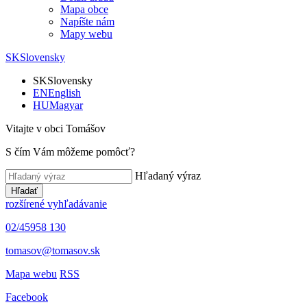
Mapa obce
Napíšte nám
Mapy webu
SK
Slovensky
SK
Slovensky
EN
English
HU
Magyar
Vitajte v obci Tomášov
S čím Vám môžeme pomôcť?
Hľadaný výraz
Hľadať
rozšírené vyhľadávanie
02/45958 130
tomasov@tomasov.sk
Mapa webu
RSS
Facebook