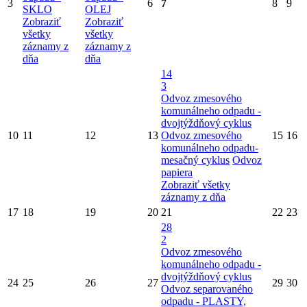
3
6
7
8
9
SKLO
OLEJ
Zobraziť
Zobraziť
všetky
všetky
záznamy z
záznamy z
dňa
dňa
14
3
Odvoz zmesového
komunálneho odpadu -
dvojtýždňový cyklus
10
11
12
13
Odvoz zmesového
15
16
komunálneho odpadu-
mesačný cyklus
Odvoz
papiera
Zobraziť všetky
záznamy z dňa
17
18
19
20
21
22
23
28
2
Odvoz zmesového
komunálneho odpadu -
dvojtýždňový cyklus
24
25
26
27
29
30
Odvoz separovaného
odpadu - PLASTY,