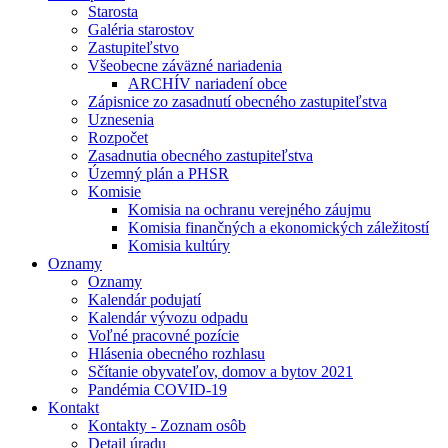
Starosta
Galéria starostov
Zastupiteľstvo
Všeobecne záväzné nariadenia
ARCHÍV nariadení obce
Zápisnice zo zasadnutí obecného zastupiteľstva
Uznesenia
Rozpočet
Zasadnutia obecného zastupiteľstva
Územný plán a PHSR
Komisie
Komisia na ochranu verejného záujmu
Komisia finančných a ekonomických záležitostí
Komisia kultúry
Oznamy
Oznamy
Kalendár podujatí
Kalendár vývozu odpadu
Voľné pracovné pozície
Hlásenia obecného rozhlasu
Sčítanie obyvateľov, domov a bytov 2021
Pandémia COVID-19
Kontakt
Kontakty - Zoznam osôb
Detail úradu