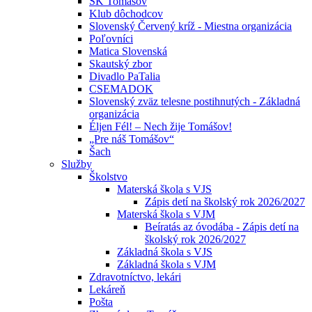
ŠK Tomášov
Klub dôchodcov
Slovenský Červený kríž - Miestna organizácia
Poľovníci
Matica Slovenská
Skautský zbor
Divadlo PaTalia
CSEMADOK
Slovenský zväz telesne postihnutých - Základná
organizácia
Éljen Fél! – Nech žije Tomášov!
„Pre náš Tomášov“
Šach
Služby
Školstvo
Materská škola s VJS
Zápis detí na školský rok 2026/2027
Materská škola s VJM
Beíratás az óvodába - Zápis detí na
školský rok 2026/2027
Základná škola s VJS
Základná škola s VJM
Zdravotníctvo, lekári
Lekáreň
Pošta