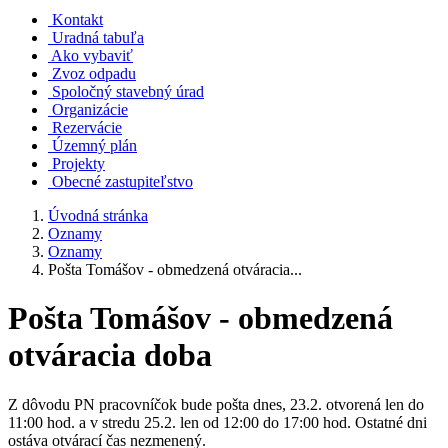
Kontakt
Uradná tabuľa
Ako vybaviť
Zvoz odpadu
Spoločný stavebný úrad
Organizácie
Rezervácie
Územný plán
Projekty
Obecné zastupiteľstvo
Úvodná stránka
Oznamy
Oznamy
Pošta Tomášov - obmedzená otváracia...
Pošta Tomášov - obmedzená
otváracia doba
Z dôvodu PN pracovníčok bude pošta dnes, 23.2. otvorená len do
11:00 hod. a v stredu 25.2. len od 12:00 do 17:00 hod. Ostatné dni
ostáva otvárací čas nezmenený.