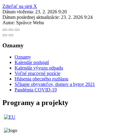
Zdieľať na sieti X
Dátum vloženia:
23. 2. 2026 9:20
Dátum poslednej aktualizácie:
23. 2. 2026 9:24
Autor:
Správce Webu
Oznamy
Oznamy
Kalendár podujatí
Kalendár vývozu odpadu
Voľné pracovné pozície
Hlásenia obecného rozhlasu
Sčítanie obyvateľov, domov a bytov 2021
Pandémia COVID-19
Programy a projekty