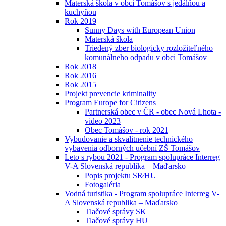
Materská škola v obci Tomášov s jedálňou a
kuchyňou
Rok 2019
Sunny Days with European Union
Materská škola
Triedený zber biologicky rozložiteľného
komunálneho odpadu v obci Tomášov
Rok 2018
Rok 2016
Rok 2015
Projekt prevencie kriminality
Program Europe for Citizens
Partnerská obec v ČR - obec Nová Lhota -
video 2023
Obec Tomášov - rok 2021
Vybudovanie a skvalitnenie technického
vybavenia odborných učební ZŠ Tomášov
Leto s rybou 2021 - Program spolupráce Interreg
V-A Slovenská republika – Maďarsko
Popis projektu SR⁄HU
Fotogaléria
Vodná turistika - Program spolupráce Interreg V-
A Slovenská republika – Maďarsko
Tlačové správy SK
Tlačové správy HU