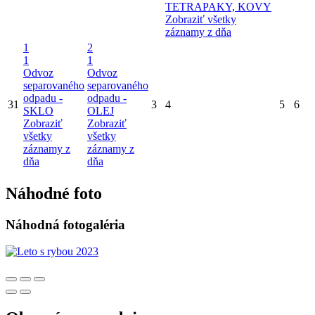
TETRAPAKY, KOVY
Zobraziť všetky
záznamy z dňa
1
2
1
1
Odvoz
Odvoz
separovaného
separovaného
odpadu -
odpadu -
31
3
4
5
6
SKLO
OLEJ
Zobraziť
Zobraziť
všetky
všetky
záznamy z
záznamy z
dňa
dňa
Náhodné foto
Náhodná fotogaléria