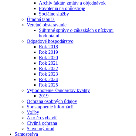
Archív faktúr, zmlúv a objednávok
Povolenia na ohňostroje
Sociálne služby
Úradná tabuľa
Verejné obstarávanie
Súhrnné správy o zákazkách s nízkymi
hodnotami
Odpadové hospodárstvo
Rok 2018
Rok 2019
Rok 2020
Rok 2021
Rok 2022
Rok 2023
Rok 2024
Rok 2025
Vyhodnotenie štandardov kvality
2019
Ochrana osobných údajov
Sprístupnenie informácií
Voľby
Ako čo vybaviť
Civilná ochrana
Stavebný úrad
Samospráva