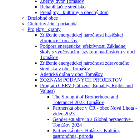
Zberný dvor Tomášov
Rehabilitačné stredisko
Prenájmy - kultúrny a obecný dom
Družobné obce
Cintoríny ⁄cint. poriadok⁄
Projekty - granty
Zníženie energetickej náročnosti hasičskej
zbrojnice Tomášov
Podpora energetickej efektívnosti Základnej
školy s vyučovacím jazykom maďarským v obci
Tomášov
Zníženie energetickej náročnosti zdravotného
strediska v obci Tomášov
Atletická dráha v obci Tomášov
ZOZNAM PODANÝCH PROJEKTOV
Program CERV (Citizens, Equality, Rights and
Values)
The Strenght of Brotherhood and
Tolerance! 2023 Tomášov
Partnerská obec v ČR - obec Nová Lhota -
video 2023
Gender equality in a Global perspective -
Tomášov 2024
Partnerská obec Halászi - Kultúra,
gastronómia, príroda