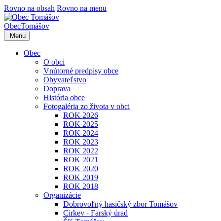
Rovno na obsah
Rovno na menu
Obec
Tomášov
Menu
Obec
O obci
Vnútorné predpisy obce
Obyvateľstvo
Doprava
História obce
Fotogaléria zo života v obci
ROK 2026
ROK 2025
ROK 2024
ROK 2023
ROK 2022
ROK 2021
ROK 2020
ROK 2019
ROK 2018
Organizácie
Dobrovoľný hasičský zbor Tomášov
Cirkev - Farský úrad