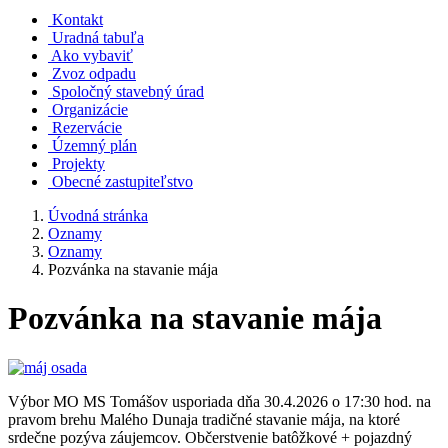
Kontakt
Uradná tabuľa
Ako vybaviť
Zvoz odpadu
Spoločný stavebný úrad
Organizácie
Rezervácie
Územný plán
Projekty
Obecné zastupiteľstvo
Úvodná stránka
Oznamy
Oznamy
Pozvánka na stavanie mája
Pozvánka na stavanie mája
Výbor MO MS Tomášov usporiada dňa 30.4.2026 o 17:30 hod. na
pravom brehu Malého Dunaja tradičné stavanie mája, na ktoré
srdečne pozýva záujemcov. Občerstvenie batôžkové + pojazdný