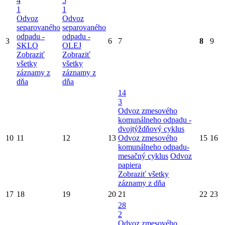
4
5
1
1
Odvoz
Odvoz
separovaného
separovaného
odpadu -
odpadu -
3
6
7
8
9
SKLO
OLEJ
Zobraziť
Zobraziť
všetky
všetky
záznamy z
záznamy z
dňa
dňa
14
3
Odvoz zmesového
komunálneho odpadu -
dvojtýždňový cyklus
10
11
12
13
Odvoz zmesového
15
16
komunálneho odpadu-
mesačný cyklus
Odvoz
papiera
Zobraziť všetky
záznamy z dňa
17
18
19
20
21
22
23
28
2
Odvoz zmesového