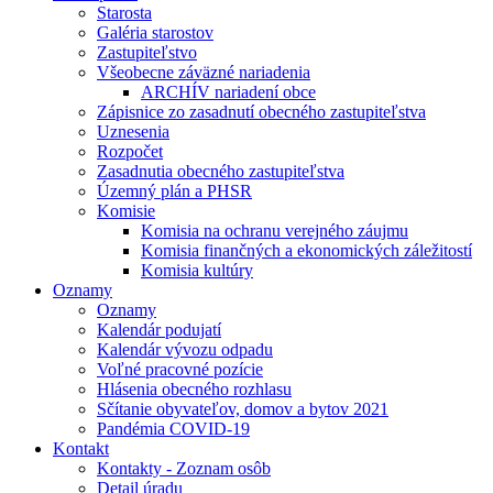
Starosta
Galéria starostov
Zastupiteľstvo
Všeobecne záväzné nariadenia
ARCHÍV nariadení obce
Zápisnice zo zasadnutí obecného zastupiteľstva
Uznesenia
Rozpočet
Zasadnutia obecného zastupiteľstva
Územný plán a PHSR
Komisie
Komisia na ochranu verejného záujmu
Komisia finančných a ekonomických záležitostí
Komisia kultúry
Oznamy
Oznamy
Kalendár podujatí
Kalendár vývozu odpadu
Voľné pracovné pozície
Hlásenia obecného rozhlasu
Sčítanie obyvateľov, domov a bytov 2021
Pandémia COVID-19
Kontakt
Kontakty - Zoznam osôb
Detail úradu