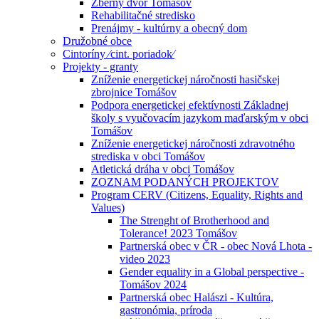
Zberný dvor Tomášov
Rehabilitačné stredisko
Prenájmy - kultúrny a obecný dom
Družobné obce
Cintoríny ⁄cint. poriadok⁄
Projekty - granty
Zníženie energetickej náročnosti hasičskej
zbrojnice Tomášov
Podpora energetickej efektívnosti Základnej
školy s vyučovacím jazykom maďarským v obci
Tomášov
Zníženie energetickej náročnosti zdravotného
strediska v obci Tomášov
Atletická dráha v obci Tomášov
ZOZNAM PODANÝCH PROJEKTOV
Program CERV (Citizens, Equality, Rights and
Values)
The Strenght of Brotherhood and
Tolerance! 2023 Tomášov
Partnerská obec v ČR - obec Nová Lhota -
video 2023
Gender equality in a Global perspective -
Tomášov 2024
Partnerská obec Halászi - Kultúra,
gastronómia, príroda