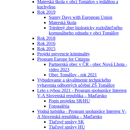
Materská škola v obci Tomášov s jedálňou a
kuchyňou
Rok 2019
Sunny Days with European Union
Materská škola
Triedený zber biologicky rozložiteľného
komunálneho odpadu v obci Tomášov
Rok 2018
Rok 2016
Rok 2015
Projekt prevencie kriminality
Program Europe for Citizens
Partnerská obec v ČR - obec Nová Lhota -
video 2023
Obec Tomášov - rok 2021
Vybudovanie a skvalitnenie technického
vybavenia odborných učební ZŠ Tomášov
Leto s rybou 2021 - Program spolupráce Interreg
V-A Slovenská republika – Maďarsko
Popis projektu SR⁄HU
Fotogaléria
Vodná turistika - Program spolupráce Interreg V-
A Slovenská republika – Maďarsko
Tlačové správy SK
Tlačové správy HU