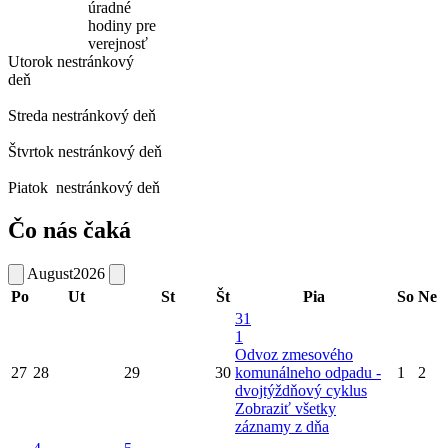
úradné
hodiny pre
verejnosť
Utorok
nestránkový
deň
Streda
nestránkový deň
Štvrtok
nestránkový deň
Piatok
nestránkový deň
Čo nás čaká
August
2026
Po
Ut
St
Št
Pia
So
Ne
31
1
Odvoz zmesového
27
28
29
30
komunálneho odpadu -
1
2
dvojtýždňový cyklus
Zobraziť všetky
záznamy z dňa