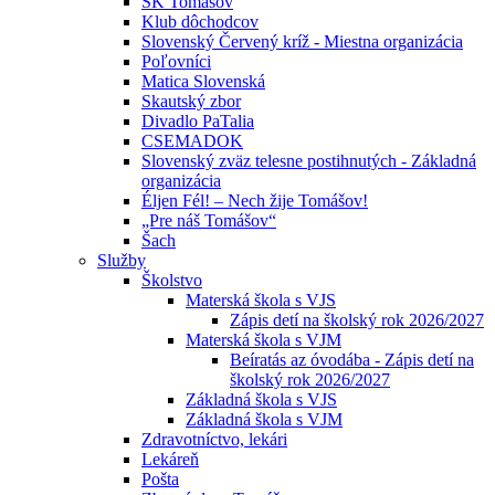
ŠK Tomášov
Klub dôchodcov
Slovenský Červený kríž - Miestna organizácia
Poľovníci
Matica Slovenská
Skautský zbor
Divadlo PaTalia
CSEMADOK
Slovenský zväz telesne postihnutých - Základná
organizácia
Éljen Fél! – Nech žije Tomášov!
„Pre náš Tomášov“
Šach
Služby
Školstvo
Materská škola s VJS
Zápis detí na školský rok 2026/2027
Materská škola s VJM
Beíratás az óvodába - Zápis detí na
školský rok 2026/2027
Základná škola s VJS
Základná škola s VJM
Zdravotníctvo, lekári
Lekáreň
Pošta