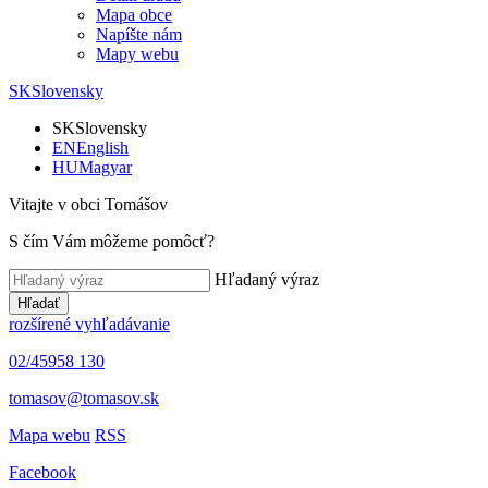
Mapa obce
Napíšte nám
Mapy webu
SK
Slovensky
SK
Slovensky
EN
English
HU
Magyar
Vitajte v obci Tomášov
S čím Vám môžeme pomôcť?
Hľadaný výraz
Hľadať
rozšírené vyhľadávanie
02/45958 130
tomasov@tomasov.sk
Mapa webu
RSS
Facebook