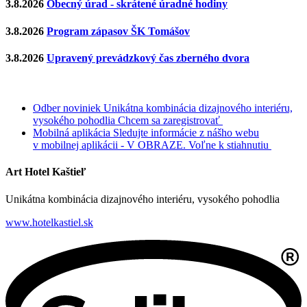
3.8.2026
Obecný úrad - skrátené úradné hodiny
3.8.2026
Program zápasov ŠK Tomášov
3.8.2026
Upravený prevádzkový čas zberného dvora
Odber noviniek
Unikátna kombinácia dizajnového interiéru,
vysokého pohodlia
Chcem sa zaregistrovať
Mobilná aplikácia
Sledujte informácie z nášho webu
v mobilnej aplikácii - V OBRAZE.
Voľne k stiahnutiu
Art Hotel Kaštieľ
Unikátna kombinácia dizajnového interiéru, vysokého pohodlia
www.hotelkastiel.sk