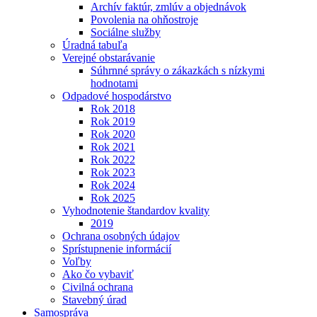
Archív faktúr, zmlúv a objednávok
Povolenia na ohňostroje
Sociálne služby
Úradná tabuľa
Verejné obstarávanie
Súhrnné správy o zákazkách s nízkymi
hodnotami
Odpadové hospodárstvo
Rok 2018
Rok 2019
Rok 2020
Rok 2021
Rok 2022
Rok 2023
Rok 2024
Rok 2025
Vyhodnotenie štandardov kvality
2019
Ochrana osobných údajov
Sprístupnenie informácií
Voľby
Ako čo vybaviť
Civilná ochrana
Stavebný úrad
Samospráva