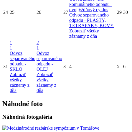
komunálneho odpadu -
dvojtýždňový cyklus
24
25
26
27
29
30
Odvoz separovaného
odpadu - PLASTY,
TETRAPAKY, KOVY
Zobraziť všetky
záznamy z dňa
1
2
1
1
Odvoz
Odvoz
separovaného
separovaného
odpadu -
odpadu -
31
3
4
5
6
SKLO
OLEJ
Zobraziť
Zobraziť
všetky
všetky
záznamy z
záznamy z
dňa
dňa
Náhodné foto
Náhodná fotogaléria