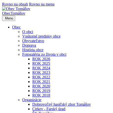
Rovno na obsah
Rovno na menu
Obec
Tomášov
Menu
Obec
O obci
Vnútorné predpisy obce
Obyvateľstvo
Doprava
História obce
Fotogaléria zo života v obci
ROK 2026
ROK 2025
ROK 2024
ROK 2023
ROK 2022
ROK 2021
ROK 2020
ROK 2019
ROK 2018
Organizácie
Dobrovoľný hasičský zbor Tomášov
Cirkev - Farský úrad