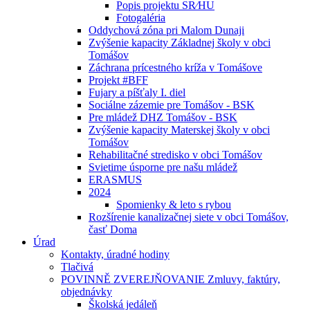
Popis projektu SR⁄HU
Fotogaléria
Oddychová zóna pri Malom Dunaji
Zvýšenie kapacity Základnej školy v obci
Tomášov
Záchrana prícestného kríža v Tomášove
Projekt #BFF
Fujary a píšťaly I. diel
Sociálne zázemie pre Tomášov - BSK
Pre mládež DHZ Tomášov - BSK
Zvýšenie kapacity Materskej školy v obci
Tomášov
Rehabilitačné stredisko v obci Tomášov
Svietime úsporne pre našu mládež
ERASMUS
2024
Spomienky & leto s rybou
Rozšírenie kanalizačnej siete v obci Tomášov,
časť Doma
Úrad
Kontakty, úradné hodiny
Tlačivá
POVINNĚ ZVEREJŇOVANIE Zmluvy, faktúry,
objednávky
Školská jedáleň