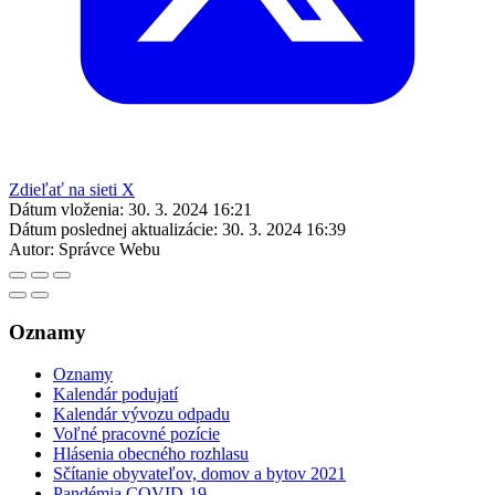
Zdieľať na sieti X
Dátum vloženia:
30. 3. 2024 16:21
Dátum poslednej aktualizácie:
30. 3. 2024 16:39
Autor:
Správce Webu
Oznamy
Oznamy
Kalendár podujatí
Kalendár vývozu odpadu
Voľné pracovné pozície
Hlásenia obecného rozhlasu
Sčítanie obyvateľov, domov a bytov 2021
Pandémia COVID-19