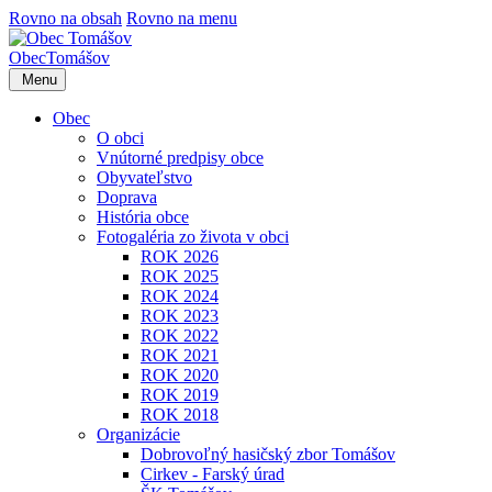
Rovno na obsah
Rovno na menu
Obec
Tomášov
Menu
Obec
O obci
Vnútorné predpisy obce
Obyvateľstvo
Doprava
História obce
Fotogaléria zo života v obci
ROK 2026
ROK 2025
ROK 2024
ROK 2023
ROK 2022
ROK 2021
ROK 2020
ROK 2019
ROK 2018
Organizácie
Dobrovoľný hasičský zbor Tomášov
Cirkev - Farský úrad