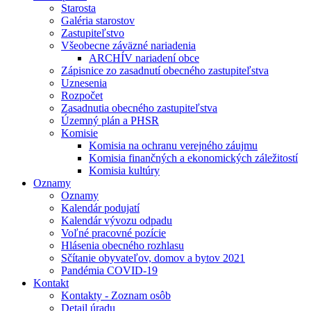
Starosta
Galéria starostov
Zastupiteľstvo
Všeobecne záväzné nariadenia
ARCHÍV nariadení obce
Zápisnice zo zasadnutí obecného zastupiteľstva
Uznesenia
Rozpočet
Zasadnutia obecného zastupiteľstva
Územný plán a PHSR
Komisie
Komisia na ochranu verejného záujmu
Komisia finančných a ekonomických záležitostí
Komisia kultúry
Oznamy
Oznamy
Kalendár podujatí
Kalendár vývozu odpadu
Voľné pracovné pozície
Hlásenia obecného rozhlasu
Sčítanie obyvateľov, domov a bytov 2021
Pandémia COVID-19
Kontakt
Kontakty - Zoznam osôb
Detail úradu