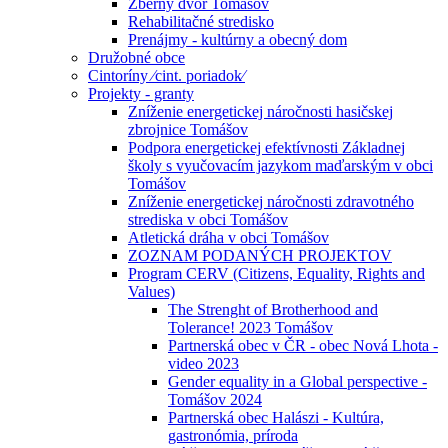
Zberný dvor Tomášov
Rehabilitačné stredisko
Prenájmy - kultúrny a obecný dom
Družobné obce
Cintoríny ⁄cint. poriadok⁄
Projekty - granty
Zníženie energetickej náročnosti hasičskej
zbrojnice Tomášov
Podpora energetickej efektívnosti Základnej
školy s vyučovacím jazykom maďarským v obci
Tomášov
Zníženie energetickej náročnosti zdravotného
strediska v obci Tomášov
Atletická dráha v obci Tomášov
ZOZNAM PODANÝCH PROJEKTOV
Program CERV (Citizens, Equality, Rights and
Values)
The Strenght of Brotherhood and
Tolerance! 2023 Tomášov
Partnerská obec v ČR - obec Nová Lhota -
video 2023
Gender equality in a Global perspective -
Tomášov 2024
Partnerská obec Halászi - Kultúra,
gastronómia, príroda