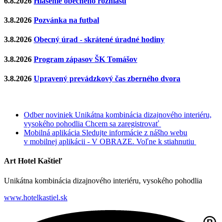
6.8.2026
Hlásenie obecného rozhlasu
3.8.2026
Pozvánka na futbal
3.8.2026
Obecný úrad - skrátené úradné hodiny
3.8.2026
Program zápasov ŠK Tomášov
3.8.2026
Upravený prevádzkový čas zberného dvora
Odber noviniek
Unikátna kombinácia dizajnového interiéru,
vysokého pohodlia
Chcem sa zaregistrovať
Mobilná aplikácia
Sledujte informácie z nášho webu
v mobilnej aplikácii - V OBRAZE.
Voľne k stiahnutiu
Art Hotel Kaštieľ
Unikátna kombinácia dizajnového interiéru, vysokého pohodlia
www.hotelkastiel.sk