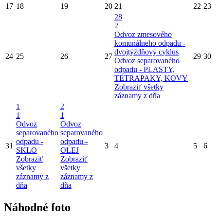
17
18
19
20
21
22
23
28
2
Odvoz zmesového
komunálneho odpadu -
dvojtýždňový cyklus
24
25
26
27
29
30
Odvoz separovaného
odpadu - PLASTY,
TETRAPAKY, KOVY
Zobraziť všetky
záznamy z dňa
1
2
1
1
Odvoz
Odvoz
separovaného
separovaného
odpadu -
odpadu -
31
3
4
5
6
SKLO
OLEJ
Zobraziť
Zobraziť
všetky
všetky
záznamy z
záznamy z
dňa
dňa
Náhodné foto