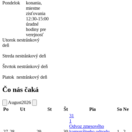
Pondelok
konania,
miestne
zisťovania
12:30-15:00
úradné
hodiny pre
verejnosť
Utorok
nestránkový
deň
Streda
nestránkový deň
Štvrtok
nestránkový deň
Piatok
nestránkový deň
Čo nás čaká
August
2026
Po
Ut
St
Št
Pia
So
Ne
31
1
Odvoz zmesového
27
28
29
30
komunálneho odpadu -
1
2