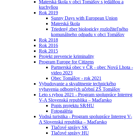
Materská škola v obci Tomášov s jedálňou a
kuchyňou
Rok 2019
Sunny Days with European Union
Materská škola
Triedený zber biologicky rozložiteľného
komunálneho odpadu v obci Tomášov
Rok 2018
Rok 2016
Rok 2015
Projekt prevencie kriminality
Program Europe for Citizens
Partnerská obec v ČR - obec Nová Lhota -
video 2023
Obec Tomášov - rok 2021
Vybudovanie a skvalitnenie technického
vybavenia odborných učební ZŠ Tomášov
Leto s rybou 2021 - Program spolupráce Interreg
V-A Slovenská republika – Maďarsko
Popis projektu SR⁄HU
Fotogaléria
Vodná turistika - Program spolupráce Interreg V-
A Slovenská republika – Maďarsko
Tlačové správy SK
Tlačové správy HU