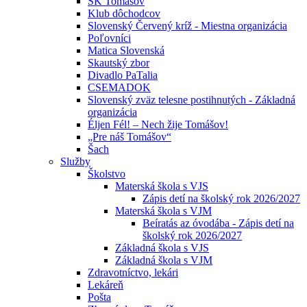
ŠK Tomášov
Klub dôchodcov
Slovenský Červený kríž - Miestna organizácia
Poľovníci
Matica Slovenská
Skautský zbor
Divadlo PaTalia
CSEMADOK
Slovenský zväz telesne postihnutých - Základná
organizácia
Éljen Fél! – Nech žije Tomášov!
„Pre náš Tomášov“
Šach
Služby
Školstvo
Materská škola s VJS
Zápis detí na školský rok 2026/2027
Materská škola s VJM
Beíratás az óvodába - Zápis detí na
školský rok 2026/2027
Základná škola s VJS
Základná škola s VJM
Zdravotníctvo, lekári
Lekáreň
Pošta