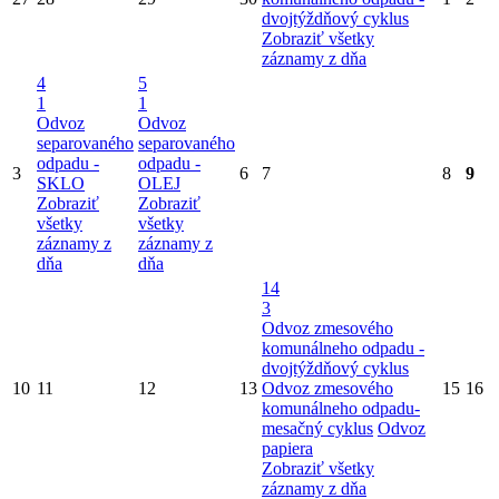
dvojtýždňový cyklus
Zobraziť všetky
záznamy z dňa
4
5
1
1
Odvoz
Odvoz
separovaného
separovaného
odpadu -
odpadu -
3
6
7
8
9
SKLO
OLEJ
Zobraziť
Zobraziť
všetky
všetky
záznamy z
záznamy z
dňa
dňa
14
3
Odvoz zmesového
komunálneho odpadu -
dvojtýždňový cyklus
10
11
12
13
Odvoz zmesového
15
16
komunálneho odpadu-
mesačný cyklus
Odvoz
papiera
Zobraziť všetky
záznamy z dňa