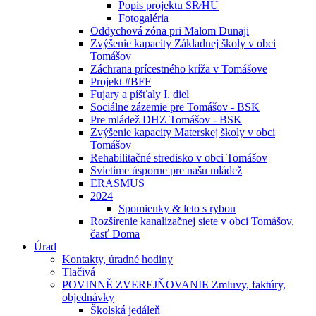
Popis projektu SR⁄HU
Fotogaléria
Oddychová zóna pri Malom Dunaji
Zvýšenie kapacity Základnej školy v obci
Tomášov
Záchrana prícestného kríža v Tomášove
Projekt #BFF
Fujary a píšťaly I. diel
Sociálne zázemie pre Tomášov - BSK
Pre mládež DHZ Tomášov - BSK
Zvýšenie kapacity Materskej školy v obci
Tomášov
Rehabilitačné stredisko v obci Tomášov
Svietime úsporne pre našu mládež
ERASMUS
2024
Spomienky & leto s rybou
Rozšírenie kanalizačnej siete v obci Tomášov,
časť Doma
Úrad
Kontakty, úradné hodiny
Tlačivá
POVINNĚ ZVEREJŇOVANIE Zmluvy, faktúry,
objednávky
Školská jedáleň