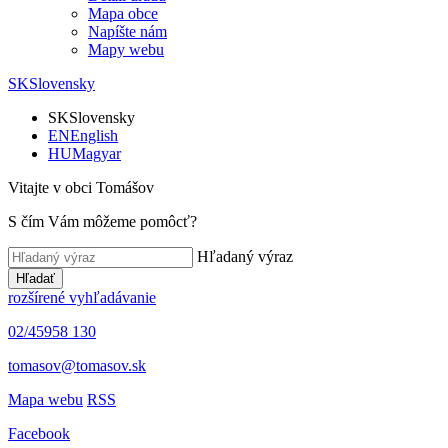
Mapa obce
Napíšte nám
Mapy webu
SK
Slovensky
SK
Slovensky
EN
English
HU
Magyar
Vitajte v obci Tomášov
S čím Vám môžeme pomôcť?
Hľadaný výraz
Hľadať
rozšírené vyhľadávanie
02/45958 130
tomasov@tomasov.sk
Mapa webu
RSS
Facebook