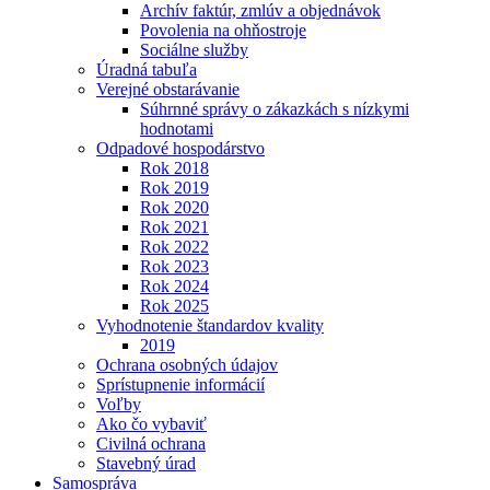
Archív faktúr, zmlúv a objednávok
Povolenia na ohňostroje
Sociálne služby
Úradná tabuľa
Verejné obstarávanie
Súhrnné správy o zákazkách s nízkymi
hodnotami
Odpadové hospodárstvo
Rok 2018
Rok 2019
Rok 2020
Rok 2021
Rok 2022
Rok 2023
Rok 2024
Rok 2025
Vyhodnotenie štandardov kvality
2019
Ochrana osobných údajov
Sprístupnenie informácií
Voľby
Ako čo vybaviť
Civilná ochrana
Stavebný úrad
Samospráva