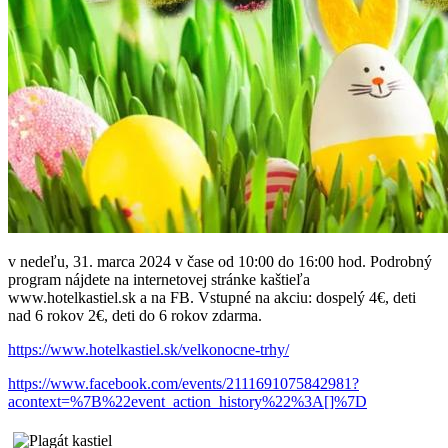
v nedeľu, 31. marca 2024 v čase od 10:00 do 16:00 hod. Podrobný
program nájdete na internetovej stránke kaštieľa
www.hotelkastiel.sk a na FB. Vstupné na akciu: dospelý 4€, deti
nad 6 rokov 2€, deti do 6 rokov zdarma.
https://www.hotelkastiel.sk/velkonocne-trhy/
https://www.facebook.com/events/2111691075842981?
acontext=%7B%22event_action_history%22%3A[]%7D