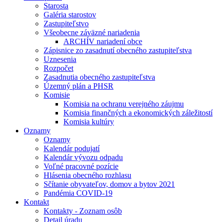
Starosta
Galéria starostov
Zastupiteľstvo
Všeobecne záväzné nariadenia
ARCHÍV nariadení obce
Zápisnice zo zasadnutí obecného zastupiteľstva
Uznesenia
Rozpočet
Zasadnutia obecného zastupiteľstva
Územný plán a PHSR
Komisie
Komisia na ochranu verejného záujmu
Komisia finančných a ekonomických záležitostí
Komisia kultúry
Oznamy
Oznamy
Kalendár podujatí
Kalendár vývozu odpadu
Voľné pracovné pozície
Hlásenia obecného rozhlasu
Sčítanie obyvateľov, domov a bytov 2021
Pandémia COVID-19
Kontakt
Kontakty - Zoznam osôb
Detail úradu