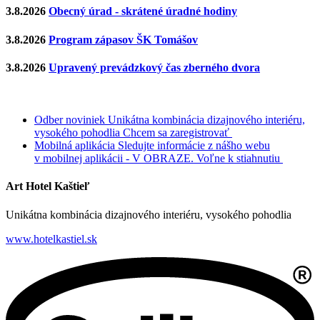
3.8.2026
Obecný úrad - skrátené úradné hodiny
3.8.2026
Program zápasov ŠK Tomášov
3.8.2026
Upravený prevádzkový čas zberného dvora
Odber noviniek
Unikátna kombinácia dizajnového interiéru,
vysokého pohodlia
Chcem sa zaregistrovať
Mobilná aplikácia
Sledujte informácie z nášho webu
v mobilnej aplikácii - V OBRAZE.
Voľne k stiahnutiu
Art Hotel Kaštieľ
Unikátna kombinácia dizajnového interiéru, vysokého pohodlia
www.hotelkastiel.sk