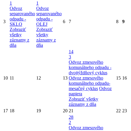
1
1
Odvoz
Odvoz
separovaného
separovaného
odpadu -
odpadu -
3
6
7
8
9
SKLO
OLEJ
Zobraziť
Zobraziť
všetky
všetky
záznamy z
záznamy z
dňa
dňa
14
3
Odvoz zmesového
komunálneho odpadu -
dvojtýždňový cyklus
10
11
12
13
Odvoz zmesového
15
16
komunálneho odpadu-
mesačný cyklus
Odvoz
papiera
Zobraziť všetky
záznamy z dňa
17
18
19
20
21
22
23
28
2
Odvoz zmesového