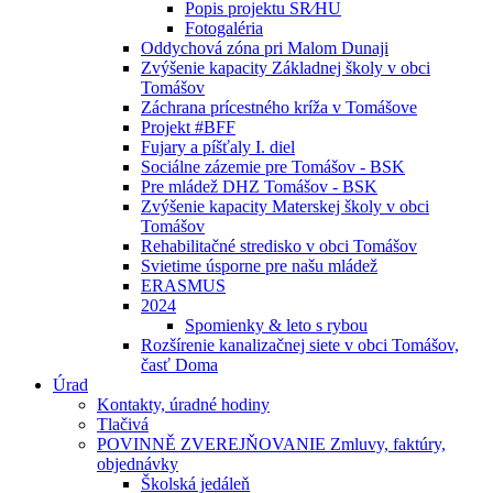
Popis projektu SR⁄HU
Fotogaléria
Oddychová zóna pri Malom Dunaji
Zvýšenie kapacity Základnej školy v obci
Tomášov
Záchrana prícestného kríža v Tomášove
Projekt #BFF
Fujary a píšťaly I. diel
Sociálne zázemie pre Tomášov - BSK
Pre mládež DHZ Tomášov - BSK
Zvýšenie kapacity Materskej školy v obci
Tomášov
Rehabilitačné stredisko v obci Tomášov
Svietime úsporne pre našu mládež
ERASMUS
2024
Spomienky & leto s rybou
Rozšírenie kanalizačnej siete v obci Tomášov,
časť Doma
Úrad
Kontakty, úradné hodiny
Tlačivá
POVINNĚ ZVEREJŇOVANIE Zmluvy, faktúry,
objednávky
Školská jedáleň