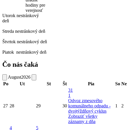
hodiny pre
verejnosť
Utorok
nestránkový
deň
Streda
nestránkový deň
Štvrtok
nestránkový deň
Piatok
nestránkový deň
Čo nás čaká
August
2026
Po
Ut
St
Št
Pia
So
Ne
31
1
Odvoz zmesového
27
28
29
30
komunálneho odpadu -
1
2
dvojtýždňový cyklus
Zobraziť všetky
záznamy z dňa
4
5