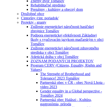
Zberný dvor Tomášov
Rehabilitačné stredisko
Prenájmy - kultúrny a obecný dom
Družobné obce
Cintoríny ⁄cint. poriadok⁄
Projekty - granty
Zníženie energetickej náročnosti hasičskej
zbrojnice Tomášov
Podpora energetickej efektívnosti Základnej
školy s vyučovacím jazykom maďarským v obci
Tomášov
Zníženie energetickej náročnosti zdravotného
strediska v obci Tomášov
Atletická dráha v obci Tomášov
ZOZNAM PODANÝCH PROJEKTOV
Program CERV (Citizens, Equality, Rights and
Values)
The Strenght of Brotherhood and
Tolerance! 2023 Tomášov
Partnerská obec v ČR - obec Nová Lhota -
video 2023
Gender equality in a Global perspective -
Tomášov 2024
Partnerská obec Halászi - Kultúra,
gastronómia, príroda