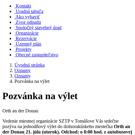
Kontakt
Uradná tabuľa
Ako vybaviť
Zvoz odpadu
Spoločný stavebný úrad
Organizácie
Rezervácie
Územný plán
Projekty
Obecné zastupiteľstvo
Úvodná stránka
Oznamy
Oznamy
Pozvánka na výlet
Pozvánka na výlet
Orth an der Donau
Vedenie miestnej organizácie SZTP v Tomášove Vás srdečne
pozýva na jednodňový výlet do dolnorakúskeho mestečka
Orth an
der Donau
21. júla (utorok). Odchod:
o 8:00 hod. z autobusovej