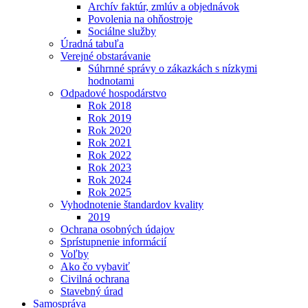
Archív faktúr, zmlúv a objednávok
Povolenia na ohňostroje
Sociálne služby
Úradná tabuľa
Verejné obstarávanie
Súhrnné správy o zákazkách s nízkymi
hodnotami
Odpadové hospodárstvo
Rok 2018
Rok 2019
Rok 2020
Rok 2021
Rok 2022
Rok 2023
Rok 2024
Rok 2025
Vyhodnotenie štandardov kvality
2019
Ochrana osobných údajov
Sprístupnenie informácií
Voľby
Ako čo vybaviť
Civilná ochrana
Stavebný úrad
Samospráva