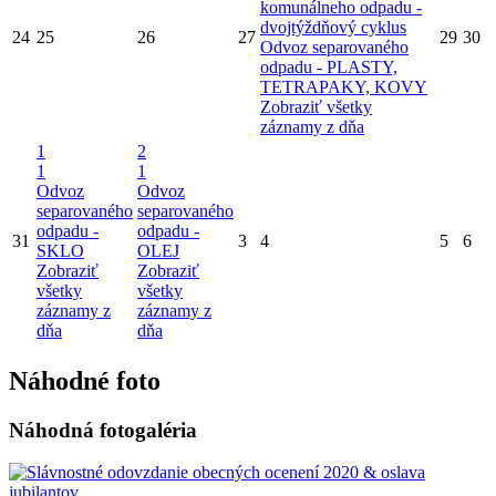
komunálneho odpadu -
dvojtýždňový cyklus
24
25
26
27
29
30
Odvoz separovaného
odpadu - PLASTY,
TETRAPAKY, KOVY
Zobraziť všetky
záznamy z dňa
1
2
1
1
Odvoz
Odvoz
separovaného
separovaného
odpadu -
odpadu -
31
3
4
5
6
SKLO
OLEJ
Zobraziť
Zobraziť
všetky
všetky
záznamy z
záznamy z
dňa
dňa
Náhodné foto
Náhodná fotogaléria