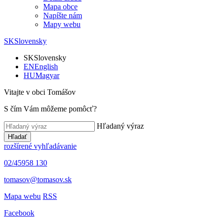
Mapa obce
Napíšte nám
Mapy webu
SK
Slovensky
SK
Slovensky
EN
English
HU
Magyar
Vitajte v obci Tomášov
S čím Vám môžeme pomôcť?
Hľadaný výraz
Hľadať
rozšírené vyhľadávanie
02/45958 130
tomasov@tomasov.sk
Mapa webu
RSS
Facebook