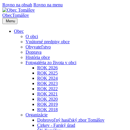
Rovno na obsah
Rovno na menu
Obec
Tomášov
Menu
Obec
O obci
Vnútorné predpisy obce
Obyvateľstvo
Doprava
História obce
Fotogaléria zo života v obci
ROK 2026
ROK 2025
ROK 2024
ROK 2023
ROK 2022
ROK 2021
ROK 2020
ROK 2019
ROK 2018
Organizácie
Dobrovoľný hasičský zbor Tomášov
Cirkev - Farský úrad