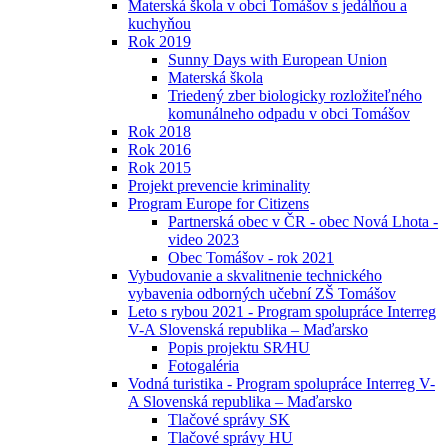
Materská škola v obci Tomášov s jedálňou a
kuchyňou
Rok 2019
Sunny Days with European Union
Materská škola
Triedený zber biologicky rozložiteľného
komunálneho odpadu v obci Tomášov
Rok 2018
Rok 2016
Rok 2015
Projekt prevencie kriminality
Program Europe for Citizens
Partnerská obec v ČR - obec Nová Lhota -
video 2023
Obec Tomášov - rok 2021
Vybudovanie a skvalitnenie technického
vybavenia odborných učební ZŠ Tomášov
Leto s rybou 2021 - Program spolupráce Interreg
V-A Slovenská republika – Maďarsko
Popis projektu SR⁄HU
Fotogaléria
Vodná turistika - Program spolupráce Interreg V-
A Slovenská republika – Maďarsko
Tlačové správy SK
Tlačové správy HU