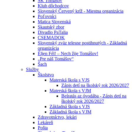
ŠK Tomášov
Klub dôchodcov
Slovenský Červený kríž - Miestna organizácia
Poľovníci
Matica Slovenská
Skautský zbor
Divadlo PaTalia
CSEMADOK
Slovenský zväz telesne postihnutých - Základná
organizácia
Éljen Fél! – Nech žije Tomášov!
„Pre náš Tomášov“
Šach
Služby
Školstvo
Materská škola s VJS
Zápis detí na školský rok 2026/2027
Materská škola s VJM
Beíratás az óvodába - Zápis detí na
školský rok 2026/2027
Základná škola s VJS
Základná škola s VJM
Zdravotníctvo, lekári
Lekáreň
Pošta