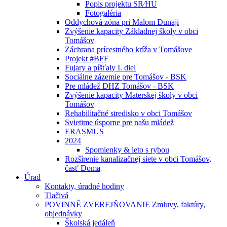
Popis projektu SR⁄HU
Fotogaléria
Oddychová zóna pri Malom Dunaji
Zvýšenie kapacity Základnej školy v obci
Tomášov
Záchrana prícestného kríža v Tomášove
Projekt #BFF
Fujary a píšťaly I. diel
Sociálne zázemie pre Tomášov - BSK
Pre mládež DHZ Tomášov - BSK
Zvýšenie kapacity Materskej školy v obci
Tomášov
Rehabilitačné stredisko v obci Tomášov
Svietime úsporne pre našu mládež
ERASMUS
2024
Spomienky & leto s rybou
Rozšírenie kanalizačnej siete v obci Tomášov,
časť Doma
Úrad
Kontakty, úradné hodiny
Tlačivá
POVINNĚ ZVEREJŇOVANIE Zmluvy, faktúry,
objednávky
Školská jedáleň