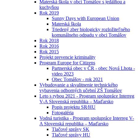
Materská škola v obci Tomášov s jedálňou a
kuchyňou
Rok 2019
Sunny Days with European Union
Materská škola
Triedený zber biologicky rozložiteľného
komunálneho odpadu v obci Tomášov
Rok 2018
Rok 2016
Rok 2015
Projekt prevencie kriminality
Program Europe for Citizens
Partnerská obec v ČR - obec Nová Lhota -
video 2023
Obec Tomášov - rok 2021
Vybudovanie a skvalitnenie technického
vybavenia odborných učební ZŠ Tomášov
Leto s rybou 2021 - Program spolupráce Interreg
V-A Slovenská republika – Maďarsko
Popis projektu SR⁄HU
Fotogaléria
Vodná turistika - Program spolupráce Interreg V-
A Slovenská republika – Maďarsko
Tlačové správy SK
Tlačové správy HU