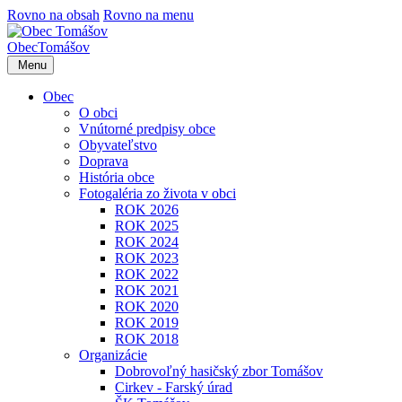
Rovno na obsah
Rovno na menu
Obec
Tomášov
Menu
Obec
O obci
Vnútorné predpisy obce
Obyvateľstvo
Doprava
História obce
Fotogaléria zo života v obci
ROK 2026
ROK 2025
ROK 2024
ROK 2023
ROK 2022
ROK 2021
ROK 2020
ROK 2019
ROK 2018
Organizácie
Dobrovoľný hasičský zbor Tomášov
Cirkev - Farský úrad