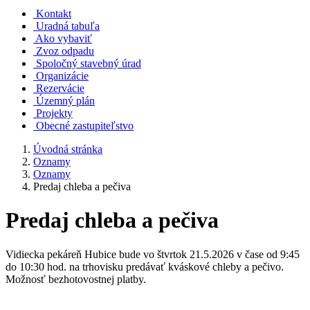
Kontakt
Uradná tabuľa
Ako vybaviť
Zvoz odpadu
Spoločný stavebný úrad
Organizácie
Rezervácie
Územný plán
Projekty
Obecné zastupiteľstvo
Úvodná stránka
Oznamy
Oznamy
Predaj chleba a pečiva
Predaj chleba a pečiva
Vidiecka pekáreň Hubice bude vo štvrtok 21.5.2026 v čase od 9:45
do 10:30 hod. na trhovisku predávať kváskové chleby a pečivo.
Možnosť bezhotovostnej platby.