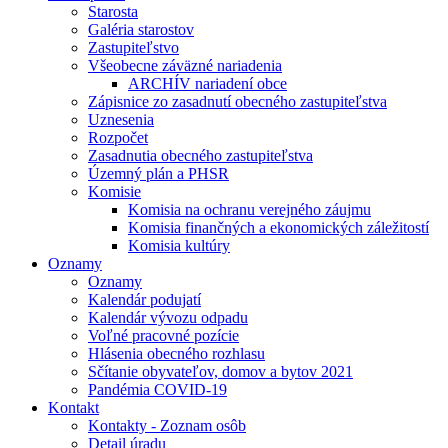
Starosta
Galéria starostov
Zastupiteľstvo
Všeobecne záväzné nariadenia
ARCHÍV nariadení obce
Zápisnice zo zasadnutí obecného zastupiteľstva
Uznesenia
Rozpočet
Zasadnutia obecného zastupiteľstva
Územný plán a PHSR
Komisie
Komisia na ochranu verejného záujmu
Komisia finančných a ekonomických záležitostí
Komisia kultúry
Oznamy
Oznamy
Kalendár podujatí
Kalendár vývozu odpadu
Voľné pracovné pozície
Hlásenia obecného rozhlasu
Sčítanie obyvateľov, domov a bytov 2021
Pandémia COVID-19
Kontakt
Kontakty - Zoznam osôb
Detail úradu