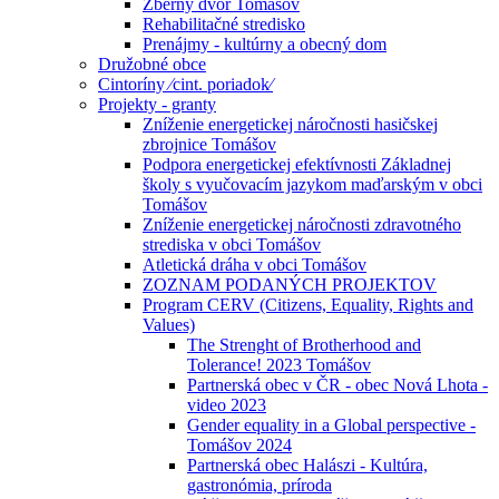
Zberný dvor Tomášov
Rehabilitačné stredisko
Prenájmy - kultúrny a obecný dom
Družobné obce
Cintoríny ⁄cint. poriadok⁄
Projekty - granty
Zníženie energetickej náročnosti hasičskej
zbrojnice Tomášov
Podpora energetickej efektívnosti Základnej
školy s vyučovacím jazykom maďarským v obci
Tomášov
Zníženie energetickej náročnosti zdravotného
strediska v obci Tomášov
Atletická dráha v obci Tomášov
ZOZNAM PODANÝCH PROJEKTOV
Program CERV (Citizens, Equality, Rights and
Values)
The Strenght of Brotherhood and
Tolerance! 2023 Tomášov
Partnerská obec v ČR - obec Nová Lhota -
video 2023
Gender equality in a Global perspective -
Tomášov 2024
Partnerská obec Halászi - Kultúra,
gastronómia, príroda