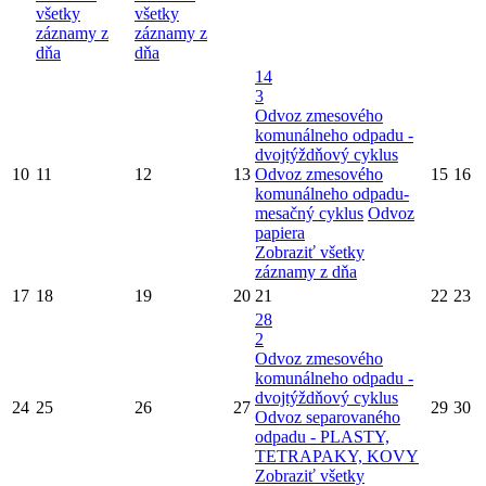
všetky
všetky
záznamy z
záznamy z
dňa
dňa
14
3
Odvoz zmesového
komunálneho odpadu -
dvojtýždňový cyklus
10
11
12
13
Odvoz zmesového
15
16
komunálneho odpadu-
mesačný cyklus
Odvoz
papiera
Zobraziť všetky
záznamy z dňa
17
18
19
20
21
22
23
28
2
Odvoz zmesového
komunálneho odpadu -
dvojtýždňový cyklus
24
25
26
27
29
30
Odvoz separovaného
odpadu - PLASTY,
TETRAPAKY, KOVY
Zobraziť všetky