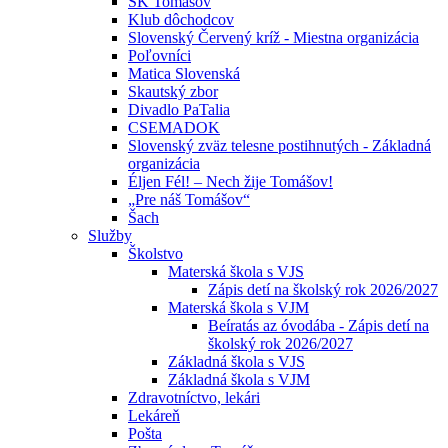
ŠK Tomášov
Klub dôchodcov
Slovenský Červený kríž - Miestna organizácia
Poľovníci
Matica Slovenská
Skautský zbor
Divadlo PaTalia
CSEMADOK
Slovenský zväz telesne postihnutých - Základná
organizácia
Éljen Fél! – Nech žije Tomášov!
„Pre náš Tomášov“
Šach
Služby
Školstvo
Materská škola s VJS
Zápis detí na školský rok 2026/2027
Materská škola s VJM
Beíratás az óvodába - Zápis detí na
školský rok 2026/2027
Základná škola s VJS
Základná škola s VJM
Zdravotníctvo, lekári
Lekáreň
Pošta