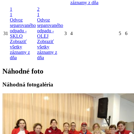
záznamy z dňa
1
2
1
1
Odvoz
Odvoz
separovaného
separovaného
odpadu -
odpadu -
31
3
4
5
6
SKLO
OLEJ
Zobraziť
Zobraziť
všetky
všetky
záznamy z
záznamy z
dňa
dňa
Náhodné foto
Náhodná fotogaléria