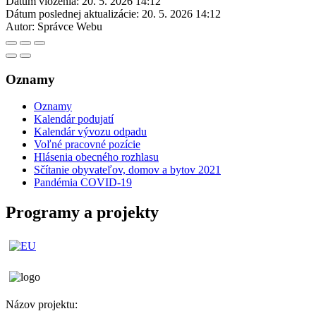
Dátum vloženia:
20. 5. 2026 14:12
Dátum poslednej aktualizácie:
20. 5. 2026 14:12
Autor:
Správce Webu
Oznamy
Oznamy
Kalendár podujatí
Kalendár vývozu odpadu
Voľné pracovné pozície
Hlásenia obecného rozhlasu
Sčítanie obyvateľov, domov a bytov 2021
Pandémia COVID-19
Programy a projekty
Názov projektu: