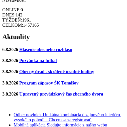
Návštevnosť:
ONLINE:
0
DNES:
142
TÝŽDEŇ:
1961
CELKOM:
1457165
Aktuality
6.8.2026
Hlásenie obecného rozhlasu
3.8.2026
Pozvánka na futbal
3.8.2026
Obecný úrad - skrátené úradné hodiny
3.8.2026
Program zápasov ŠK Tomášov
3.8.2026
Upravený prevádzkový čas zberného dvora
Odber noviniek
Unikátna kombinácia dizajnového interiéru,
vysokého pohodlia
Chcem sa zaregistrovať
Mobilná aplikácia
Sledujte informácie z nášho webu