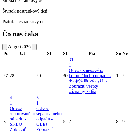
Streda
nestránkový deň
Štvrtok
nestránkový deň
Piatok
nestránkový deň
Čo nás čaká
August
2026
Po
Ut
St
Št
Pia
So
Ne
31
1
Odvoz zmesového
27
28
29
30
komunálneho odpadu -
1
2
dvojtýždňový cyklus
Zobraziť všetky
záznamy z dňa
4
5
1
1
Odvoz
Odvoz
separovaného
separovaného
odpadu -
odpadu -
3
6
7
8
9
SKLO
OLEJ
Zobraziť
Zobraziť