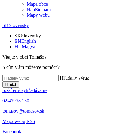
Mapa obce
Napíšte nám
Mapy webu
SK
Slovensky
SK
Slovensky
EN
English
HU
Magyar
Vitajte v obci Tomášov
S čím Vám môžeme pomôcť?
Hľadaný výraz
Hľadať
rozšírené vyhľadávanie
02/45958 130
tomasov@tomasov.sk
Mapa webu
RSS
Facebook