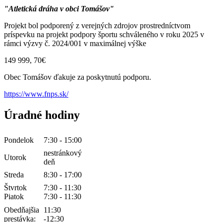
"Atletická dráha v obci Tomášov"
Projekt bol podporený z verejných zdrojov prostredníctvom
príspevku na projekt podpory športu schváleného v roku 2025 v
rámci výzvy č. 2024/001 v maximálnej výške
149 999, 70€
Obec Tomášov ďakuje za poskytnutú podporu.
https://www.fnps.sk/
Úradné hodiny
Pondelok
7:30 - 15:00
nestránkový
Utorok
deň
Streda
8:30 - 17:00
Štvrtok
7:30 - 11:30
Piatok
7:30 - 11:30
Obedňajšia
11:30
prestávka:
-12:30