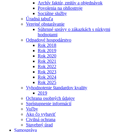
Archív faktúr, zmlúv a objednávok
Povolenia na ohňostroje
Sociálne služby
Úradná tabuľa
Verejné obstarávanie
Súhrnné správy o zákazkách s nízkymi
hodnotami
Odpadové hospodárstvo
Rok 2018
Rok 2019
Rok 2020
Rok 2021
Rok 2022
Rok 2023
Rok 2024
Rok 2025
Vyhodnotenie štandardov kvality
2019
Ochrana osobných údajov
Sprístupnenie informácií
Voľby
Ako čo vybaviť
Civilná ochrana
Stavebný úrad
Samospráva