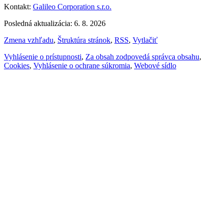
Kontakt:
Galileo Corporation s.r.o.
Posledná aktualizácia: 6. 8. 2026
Zmena vzhľadu
,
Štruktúra stránok
,
RSS
,
Vytlačiť
Vyhlásenie o prístupnosti
,
Za obsah zodpovedá správca obsahu
,
Cookies
,
Vyhlásenie o ochrane súkromia
,
Webové sídlo