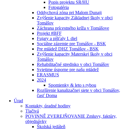
Popis projektu SR⁄HU
Fotogaléria
Oddychová zóna pri Malom Dunaji
Zvýšenie kapacity Základnej školy v obci
Tomášov
Záchrana prícestného kríža v Tomášove
Projekt #BFF
Fujary a píšťaly I. diel
Sociálne zázemie pre Tomášov - BSK
Pre mládež DHZ Tomášov - BSK
Zvýšenie kapacity Materskej školy v obci
Tomášov
Rehabilitačné stredisko v obci Tomášov
Svietime úsporne pre našu mládež
ERASMUS
2024
Spomienky & leto s rybou
Rozšírenie kanalizačnej siete v obci Tomášov,
časť Doma
Úrad
Kontakty, úradné hodiny
Tlačivá
POVINNĚ ZVEREJŇOVANIE Zmluvy, faktúry,
objednávky
Školská jedáleň