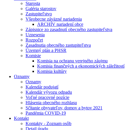
Starosta
Galéria starostov
Zastupiteľstvo
Všeobecne záväzné nariadenia
ARCHÍV nariadení obce
Zápisnice zo zasadnutí obecného zastupiteľstva
Uznesenia
Rozpočet
Zasadnutia obecného zastupiteľstva
Územný plán a PHSR
Komisie
Komisia na ochranu verejného záujmu
Komisia finančných a ekonomických záležitostí
Komisia kultúry
Oznamy
Oznamy
Kalendár podujatí
Kalendár vývozu odpadu
Voľné pracovné pozície
Hlásenia obecného rozhlasu
Sčítanie obyvateľov, domov a bytov 2021
Pandémia COVID-19
Kontakt
Kontakty - Zoznam osôb
Detail úradu