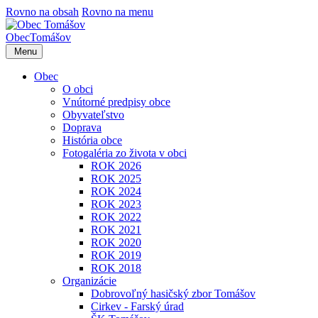
Rovno na obsah
Rovno na menu
Obec
Tomášov
Menu
Obec
O obci
Vnútorné predpisy obce
Obyvateľstvo
Doprava
História obce
Fotogaléria zo života v obci
ROK 2026
ROK 2025
ROK 2024
ROK 2023
ROK 2022
ROK 2021
ROK 2020
ROK 2019
ROK 2018
Organizácie
Dobrovoľný hasičský zbor Tomášov
Cirkev - Farský úrad