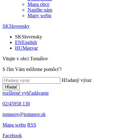
Mapa obce
Napíšte nám
Mapy webu
SK
Slovensky
SK
Slovensky
EN
English
HU
Magyar
Vitajte v obci Tomášov
S čím Vám môžeme pomôcť?
Hľadaný výraz
Hľadať
rozšírené vyhľadávanie
02/45958 130
tomasov@tomasov.sk
Mapa webu
RSS
Facebook