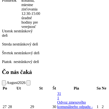
Pondelok
konania,
miestne
zisťovania
12:30-15:00
úradné
hodiny pre
verejnosť
Utorok
nestránkový
deň
Streda
nestránkový deň
Štvrtok
nestránkový deň
Piatok
nestránkový deň
Čo nás čaká
August
2026
Po
Ut
St
Št
Pia
So
Ne
31
1
Odvoz zmesového
27
28
29
30
komunálneho odpadu -
1
2