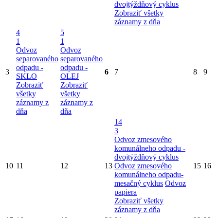
dvojtýždňový cyklus
Zobraziť všetky
záznamy z dňa
4
5
1
1
Odvoz
Odvoz
separovaného
separovaného
odpadu -
odpadu -
3
6
7
8
9
SKLO
OLEJ
Zobraziť
Zobraziť
všetky
všetky
záznamy z
záznamy z
dňa
dňa
14
3
Odvoz zmesového
komunálneho odpadu -
dvojtýždňový cyklus
10
11
12
13
Odvoz zmesového
15
16
komunálneho odpadu-
mesačný cyklus
Odvoz
papiera
Zobraziť všetky
záznamy z dňa