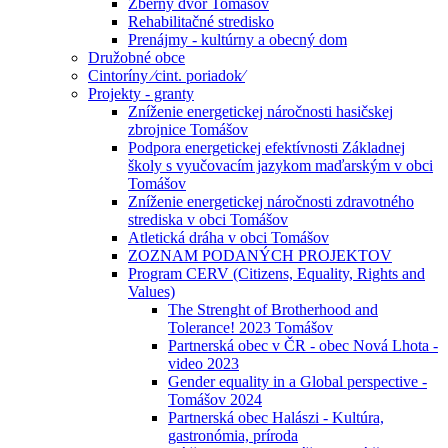
Zberný dvor Tomášov
Rehabilitačné stredisko
Prenájmy - kultúrny a obecný dom
Družobné obce
Cintoríny ⁄cint. poriadok⁄
Projekty - granty
Zníženie energetickej náročnosti hasičskej
zbrojnice Tomášov
Podpora energetickej efektívnosti Základnej
školy s vyučovacím jazykom maďarským v obci
Tomášov
Zníženie energetickej náročnosti zdravotného
strediska v obci Tomášov
Atletická dráha v obci Tomášov
ZOZNAM PODANÝCH PROJEKTOV
Program CERV (Citizens, Equality, Rights and
Values)
The Strenght of Brotherhood and
Tolerance! 2023 Tomášov
Partnerská obec v ČR - obec Nová Lhota -
video 2023
Gender equality in a Global perspective -
Tomášov 2024
Partnerská obec Halászi - Kultúra,
gastronómia, príroda