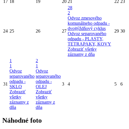
17
18
19
20
21
22
23
28
2
Odvoz zmesového
komunálneho odpadu -
dvojtýždňový cyklus
24
25
26
27
29
30
Odvoz separovaného
odpadu - PLASTY,
TETRAPAKY, KOVY
Zobraziť všetky
záznamy z dňa
1
2
1
1
Odvoz
Odvoz
separovaného
separovaného
odpadu -
odpadu -
31
3
4
5
6
SKLO
OLEJ
Zobraziť
Zobraziť
všetky
všetky
záznamy z
záznamy z
dňa
dňa
Náhodné foto