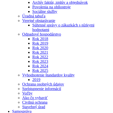
Archív faktúr, zmlúv a objednávok
Povolenia na ohňostroje
Sociálne služby
Úradná tabuľa
Verejné obstarávanie
Súhrnné správy o zákazkách s nízkymi
hodnotami
Odpadové hospodárstvo
Rok 2018
Rok 2019
Rok 2020
Rok 2021
Rok 2022
Rok 2023
Rok 2024
Rok 2025
Vyhodnotenie štandardov kvality
2019
Ochrana osobných údajov
Sprístupnenie informácií
Voľby
Ako čo vybaviť
Civilná ochrana
Stavebný úrad
Samospráva