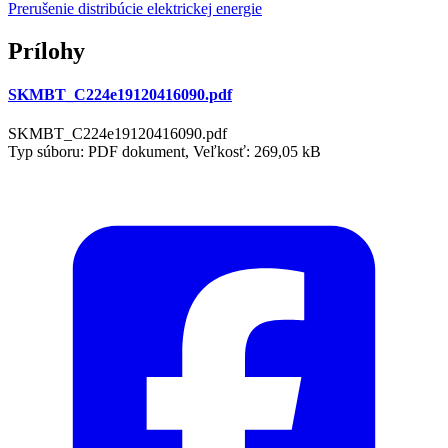
Prerušenie distribúcie elektrickej energie
Prílohy
SKMBT_C224e19120416090.pdf
SKMBT_C224e19120416090.pdf
Typ súboru: PDF dokument, Veľkosť: 269,05 kB