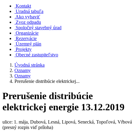
Kontakt
Uradná tabuľa
Ako vybaviť
Zvoz odpadu
Spoločný stavebný úrad
Organizácie
Rezervácie
Územný plán
Projekty
Obecné zastupiteľstvo
Úvodná stránka
Oznamy
Oznamy
Prerušenie distribúcie elektrickej...
Prerušenie distribúcie
elektrickej energie 13.12.2019
ulice: 1. mája, Dubová, Lesná, Lipová, Senecká, Topoľová, Vŕbová
(presný rozpis viď príloha)