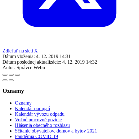
Zdieľať na sieti X
Dátum vloženia:
4. 12. 2019 14:31
Dátum poslednej aktualizácie:
4. 12. 2019 14:32
Autor:
Správce Webu
Oznamy
Oznamy
Kalendár podujatí
Kalendár vývozu odpadu
Voľné pracovné pozície
Hlásenia obecného rozhlasu
Sčítanie obyvateľov, domov a bytov 2021
Pandémia COVID-19