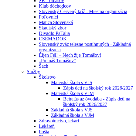
ŠK Tomášov
Klub dôchodcov
Slovenský Červený kríž - Miestna organizácia
Poľovníci
Matica Slovenská
Skautský zbor
Divadlo PaTalia
CSEMADOK
Slovenský zväz telesne postihnutých - Základná
organizácia
Éljen Fél! – Nech žije Tomášov!
„Pre náš Tomášov“
Šach
Služby
Školstvo
Materská škola s VJS
Zápis detí na školský rok 2026/2027
Materská škola s VJM
Beíratás az óvodába - Zápis detí na
školský rok 2026/2027
Základná škola s VJS
Základná škola s VJM
Zdravotníctvo, lekári
Lekáreň
Pošta