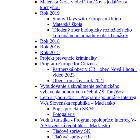
Materská škola v obci Tomášov s jedálňou a
kuchyňou
Rok 2019
Sunny Days with European Union
Materská škola
Triedený zber biologicky rozložiteľného
komunálneho odpadu v obci Tomášov
Rok 2018
Rok 2016
Rok 2015
Projekt prevencie kriminality
Program Europe for Citizens
Partnerská obec v ČR - obec Nová Lhota -
video 2023
Obec Tomášov - rok 2021
Vybudovanie a skvalitnenie technického
vybavenia odborných učební ZŠ Tomášov
Leto s rybou 2021 - Program spolupráce Interreg
V-A Slovenská republika – Maďarsko
Popis projektu SR⁄HU
Fotogaléria
Vodná turistika - Program spolupráce Interreg V-
A Slovenská republika – Maďarsko
Tlačové správy SK
Tlačové správy HU