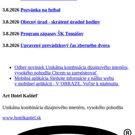
3.8.2026
Pozvánka na futbal
3.8.2026
Obecný úrad - skrátené úradné hodiny
3.8.2026
Program zápasov ŠK Tomášov
3.8.2026
Upravený prevádzkový čas zberného dvora
Odber noviniek
Unikátna kombinácia dizajnového interiéru,
vysokého pohodlia
Chcem sa zaregistrovať
Mobilná aplikácia
Sledujte informácie z nášho webu
v mobilnej aplikácii - V OBRAZE.
Voľne k stiahnutiu
Art Hotel Kaštieľ
Unikátna kombinácia dizajnového interiéru, vysokého pohodlia
www.hotelkastiel.sk