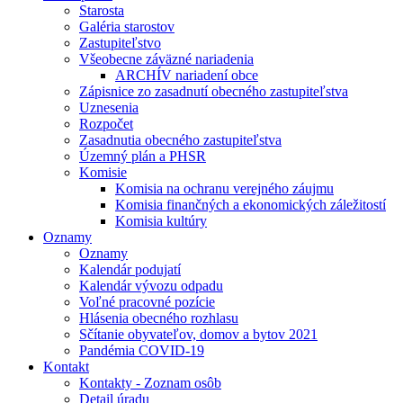
Starosta
Galéria starostov
Zastupiteľstvo
Všeobecne záväzné nariadenia
ARCHÍV nariadení obce
Zápisnice zo zasadnutí obecného zastupiteľstva
Uznesenia
Rozpočet
Zasadnutia obecného zastupiteľstva
Územný plán a PHSR
Komisie
Komisia na ochranu verejného záujmu
Komisia finančných a ekonomických záležitostí
Komisia kultúry
Oznamy
Oznamy
Kalendár podujatí
Kalendár vývozu odpadu
Voľné pracovné pozície
Hlásenia obecného rozhlasu
Sčítanie obyvateľov, domov a bytov 2021
Pandémia COVID-19
Kontakt
Kontakty - Zoznam osôb
Detail úradu