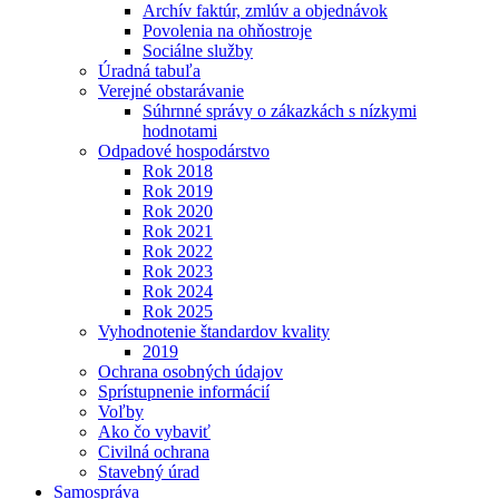
Archív faktúr, zmlúv a objednávok
Povolenia na ohňostroje
Sociálne služby
Úradná tabuľa
Verejné obstarávanie
Súhrnné správy o zákazkách s nízkymi
hodnotami
Odpadové hospodárstvo
Rok 2018
Rok 2019
Rok 2020
Rok 2021
Rok 2022
Rok 2023
Rok 2024
Rok 2025
Vyhodnotenie štandardov kvality
2019
Ochrana osobných údajov
Sprístupnenie informácií
Voľby
Ako čo vybaviť
Civilná ochrana
Stavebný úrad
Samospráva