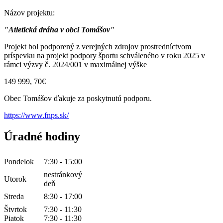
Názov projektu:
"Atletická dráha v obci Tomášov"
Projekt bol podporený z verejných zdrojov prostredníctvom
príspevku na projekt podpory športu schváleného v roku 2025 v
rámci výzvy č. 2024/001 v maximálnej výške
149 999, 70€
Obec Tomášov ďakuje za poskytnutú podporu.
https://www.fnps.sk/
Úradné hodiny
Pondelok
7:30 - 15:00
nestránkový
Utorok
deň
Streda
8:30 - 17:00
Štvrtok
7:30 - 11:30
Piatok
7:30 - 11:30