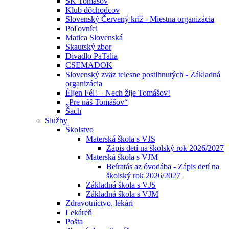
ŠK Tomášov
Klub dôchodcov
Slovenský Červený kríž - Miestna organizácia
Poľovníci
Matica Slovenská
Skautský zbor
Divadlo PaTalia
CSEMADOK
Slovenský zväz telesne postihnutých - Základná
organizácia
Éljen Fél! – Nech žije Tomášov!
„Pre náš Tomášov“
Šach
Služby
Školstvo
Materská škola s VJS
Zápis detí na školský rok 2026/2027
Materská škola s VJM
Beíratás az óvodába - Zápis detí na
školský rok 2026/2027
Základná škola s VJS
Základná škola s VJM
Zdravotníctvo, lekári
Lekáreň
Pošta