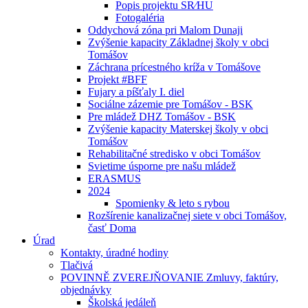
Popis projektu SR⁄HU
Fotogaléria
Oddychová zóna pri Malom Dunaji
Zvýšenie kapacity Základnej školy v obci
Tomášov
Záchrana prícestného kríža v Tomášove
Projekt #BFF
Fujary a píšťaly I. diel
Sociálne zázemie pre Tomášov - BSK
Pre mládež DHZ Tomášov - BSK
Zvýšenie kapacity Materskej školy v obci
Tomášov
Rehabilitačné stredisko v obci Tomášov
Svietime úsporne pre našu mládež
ERASMUS
2024
Spomienky & leto s rybou
Rozšírenie kanalizačnej siete v obci Tomášov,
časť Doma
Úrad
Kontakty, úradné hodiny
Tlačivá
POVINNĚ ZVEREJŇOVANIE Zmluvy, faktúry,
objednávky
Školská jedáleň