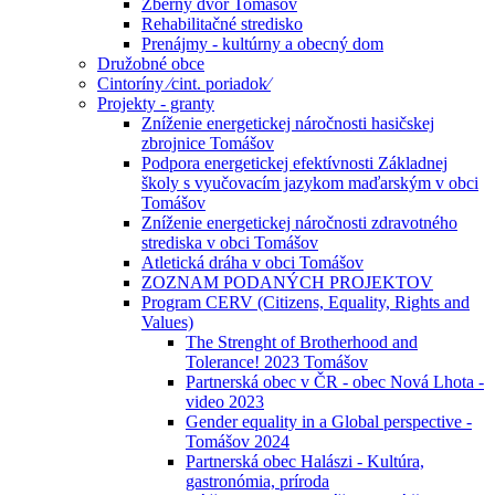
Zberný dvor Tomášov
Rehabilitačné stredisko
Prenájmy - kultúrny a obecný dom
Družobné obce
Cintoríny ⁄cint. poriadok⁄
Projekty - granty
Zníženie energetickej náročnosti hasičskej
zbrojnice Tomášov
Podpora energetickej efektívnosti Základnej
školy s vyučovacím jazykom maďarským v obci
Tomášov
Zníženie energetickej náročnosti zdravotného
strediska v obci Tomášov
Atletická dráha v obci Tomášov
ZOZNAM PODANÝCH PROJEKTOV
Program CERV (Citizens, Equality, Rights and
Values)
The Strenght of Brotherhood and
Tolerance! 2023 Tomášov
Partnerská obec v ČR - obec Nová Lhota -
video 2023
Gender equality in a Global perspective -
Tomášov 2024
Partnerská obec Halászi - Kultúra,
gastronómia, príroda