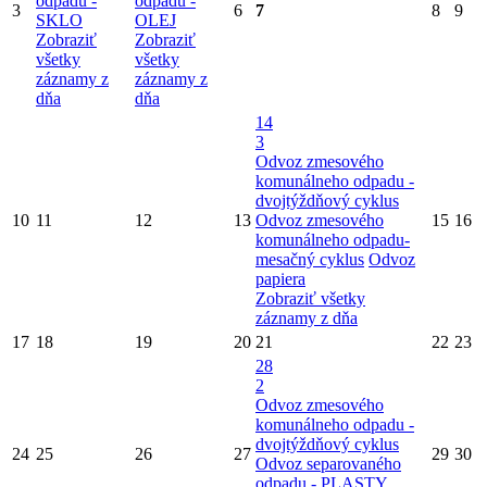
odpadu -
odpadu -
3
6
7
8
9
SKLO
OLEJ
Zobraziť
Zobraziť
všetky
všetky
záznamy z
záznamy z
dňa
dňa
14
3
Odvoz zmesového
komunálneho odpadu -
dvojtýždňový cyklus
10
11
12
13
Odvoz zmesového
15
16
komunálneho odpadu-
mesačný cyklus
Odvoz
papiera
Zobraziť všetky
záznamy z dňa
17
18
19
20
21
22
23
28
2
Odvoz zmesového
komunálneho odpadu -
dvojtýždňový cyklus
24
25
26
27
29
30
Odvoz separovaného
odpadu - PLASTY,