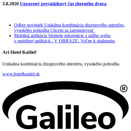
3.8.2026
Upravený prevádzkový čas zberného dvora
Odber noviniek
Unikátna kombinácia dizajnového interiéru,
vysokého pohodlia
Chcem sa zaregistrovať
Mobilná aplikácia
Sledujte informácie z nášho webu
v mobilnej aplikácii - V OBRAZE.
Voľne k stiahnutiu
Art Hotel Kaštieľ
Unikátna kombinácia dizajnového interiéru, vysokého pohodlia
www.hotelkastiel.sk