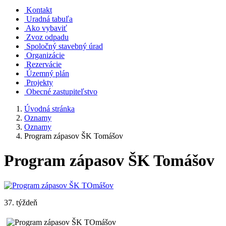
Kontakt
Uradná tabuľa
Ako vybaviť
Zvoz odpadu
Spoločný stavebný úrad
Organizácie
Rezervácie
Územný plán
Projekty
Obecné zastupiteľstvo
Úvodná stránka
Oznamy
Oznamy
Program zápasov ŠK Tomášov
Program zápasov ŠK Tomášov
37. týždeň