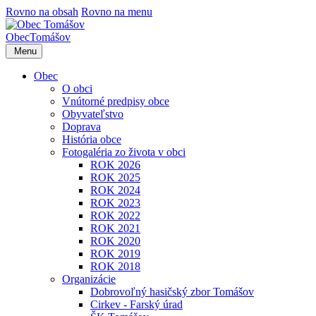
Rovno na obsah
Rovno na menu
Obec
Tomášov
Menu
Obec
O obci
Vnútorné predpisy obce
Obyvateľstvo
Doprava
História obce
Fotogaléria zo života v obci
ROK 2026
ROK 2025
ROK 2024
ROK 2023
ROK 2022
ROK 2021
ROK 2020
ROK 2019
ROK 2018
Organizácie
Dobrovoľný hasičský zbor Tomášov
Cirkev - Farský úrad