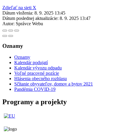
Zdieľať na sieti X
Dátum vloženia:
8. 9. 2025 13:45
Dátum poslednej aktualizácie:
8. 9. 2025 13:47
Autor:
Správce Webu
Oznamy
Oznamy
Kalendár podujatí
Kalendár vývozu odpadu
Voľné pracovné pozície
Hlásenia obecného rozhlasu
Sčítanie obyvateľov, domov a bytov 2021
Pandémia COVID-19
Programy a projekty