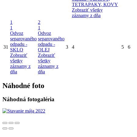
TETRAPAKY, KOVY
Zobraziť všetky
záznamy z dňa
1
2
1
1
Odvoz
Odvoz
separovaného
separovaného
odpadu -
odpadu -
31
3
4
5
6
SKLO
OLEJ
Zobraziť
Zobraziť
všetky
všetky
záznamy z
záznamy z
dňa
dňa
Náhodné foto
Náhodná fotogaléria