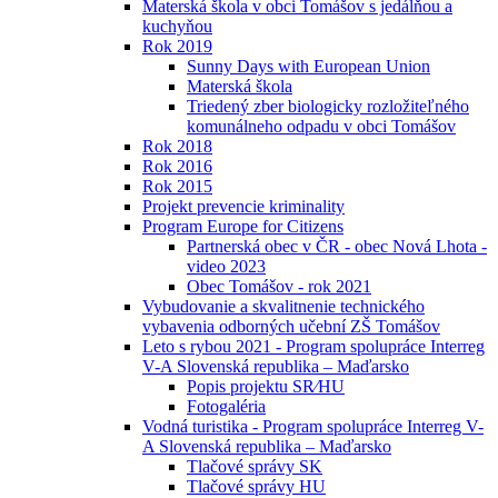
Materská škola v obci Tomášov s jedálňou a
kuchyňou
Rok 2019
Sunny Days with European Union
Materská škola
Triedený zber biologicky rozložiteľného
komunálneho odpadu v obci Tomášov
Rok 2018
Rok 2016
Rok 2015
Projekt prevencie kriminality
Program Europe for Citizens
Partnerská obec v ČR - obec Nová Lhota -
video 2023
Obec Tomášov - rok 2021
Vybudovanie a skvalitnenie technického
vybavenia odborných učební ZŠ Tomášov
Leto s rybou 2021 - Program spolupráce Interreg
V-A Slovenská republika – Maďarsko
Popis projektu SR⁄HU
Fotogaléria
Vodná turistika - Program spolupráce Interreg V-
A Slovenská republika – Maďarsko
Tlačové správy SK
Tlačové správy HU