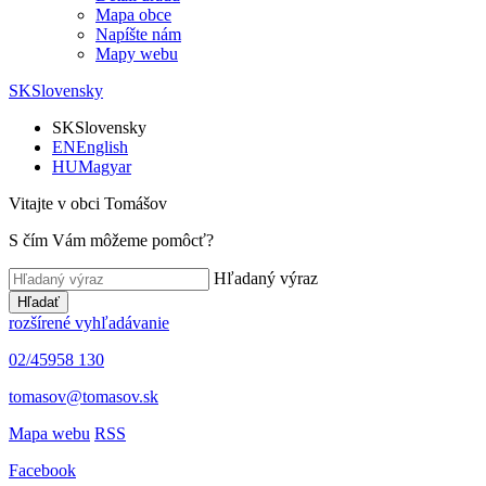
Mapa obce
Napíšte nám
Mapy webu
SK
Slovensky
SK
Slovensky
EN
English
HU
Magyar
Vitajte v obci Tomášov
S čím Vám môžeme pomôcť?
Hľadaný výraz
Hľadať
rozšírené vyhľadávanie
02/45958 130
tomasov@tomasov.sk
Mapa webu
RSS
Facebook