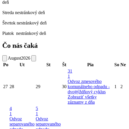
deň
Streda
nestránkový deň
Štvrtok
nestránkový deň
Piatok
nestránkový deň
Čo nás čaká
August
2026
Po
Ut
St
Št
Pia
So
Ne
31
1
Odvoz zmesového
27
28
29
30
komunálneho odpadu -
1
2
dvojtýždňový cyklus
Zobraziť všetky
záznamy z dňa
4
5
1
1
Odvoz
Odvoz
separovaného
separovaného