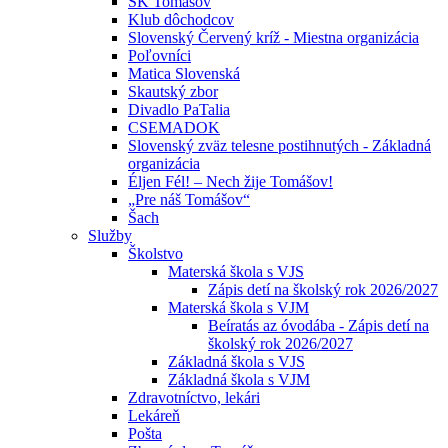
ŠK Tomášov
Klub dôchodcov
Slovenský Červený kríž - Miestna organizácia
Poľovníci
Matica Slovenská
Skautský zbor
Divadlo PaTalia
CSEMADOK
Slovenský zväz telesne postihnutých - Základná
organizácia
Éljen Fél! – Nech žije Tomášov!
„Pre náš Tomášov“
Šach
Služby
Školstvo
Materská škola s VJS
Zápis detí na školský rok 2026/2027
Materská škola s VJM
Beíratás az óvodába - Zápis detí na
školský rok 2026/2027
Základná škola s VJS
Základná škola s VJM
Zdravotníctvo, lekári
Lekáreň
Pošta