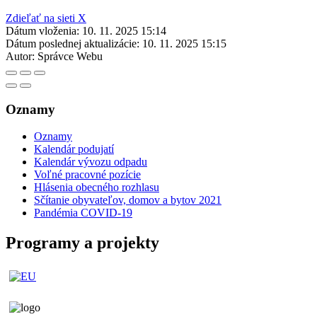
Zdieľať na sieti X
Dátum vloženia:
10. 11. 2025 15:14
Dátum poslednej aktualizácie:
10. 11. 2025 15:15
Autor:
Správce Webu
Oznamy
Oznamy
Kalendár podujatí
Kalendár vývozu odpadu
Voľné pracovné pozície
Hlásenia obecného rozhlasu
Sčítanie obyvateľov, domov a bytov 2021
Pandémia COVID-19
Programy a projekty