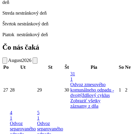
deň
Streda
nestránkový deň
Štvrtok
nestránkový deň
Piatok
nestránkový deň
Čo nás čaká
August
2026
Po
Ut
St
Št
Pia
So
Ne
31
1
Odvoz zmesového
27
28
29
30
komunálneho odpadu -
1
2
dvojtýždňový cyklus
Zobraziť všetky
záznamy z dňa
4
5
1
1
Odvoz
Odvoz
separovaného
separovaného