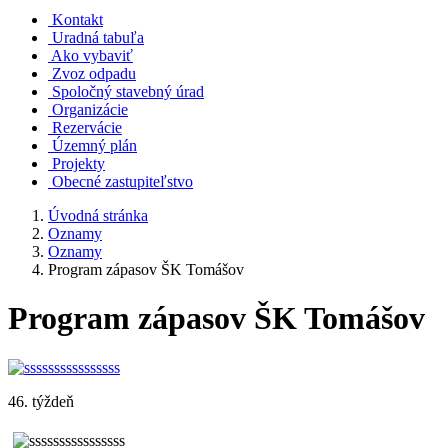
Kontakt
Uradná tabuľa
Ako vybaviť
Zvoz odpadu
Spoločný stavebný úrad
Organizácie
Rezervácie
Územný plán
Projekty
Obecné zastupiteľstvo
Úvodná stránka
Oznamy
Oznamy
Program zápasov ŠK Tomášov
Program zápasov ŠK Tomášov
46. týždeň