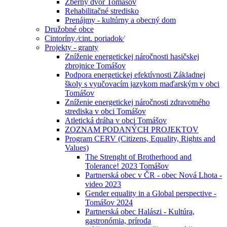
Zberný dvor Tomášov
Rehabilitačné stredisko
Prenájmy - kultúrny a obecný dom
Družobné obce
Cintoríny ⁄cint. poriadok⁄
Projekty - granty
Zníženie energetickej náročnosti hasičskej
zbrojnice Tomášov
Podpora energetickej efektívnosti Základnej
školy s vyučovacím jazykom maďarským v obci
Tomášov
Zníženie energetickej náročnosti zdravotného
strediska v obci Tomášov
Atletická dráha v obci Tomášov
ZOZNAM PODANÝCH PROJEKTOV
Program CERV (Citizens, Equality, Rights and
Values)
The Strenght of Brotherhood and
Tolerance! 2023 Tomášov
Partnerská obec v ČR - obec Nová Lhota -
video 2023
Gender equality in a Global perspective -
Tomášov 2024
Partnerská obec Halászi - Kultúra,
gastronómia, príroda