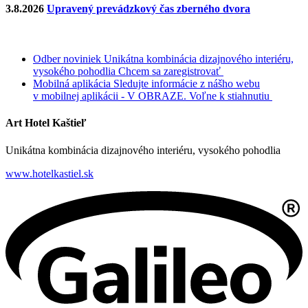
3.8.2026
Upravený prevádzkový čas zberného dvora
Odber noviniek
Unikátna kombinácia dizajnového interiéru,
vysokého pohodlia
Chcem sa zaregistrovať
Mobilná aplikácia
Sledujte informácie z nášho webu
v mobilnej aplikácii - V OBRAZE.
Voľne k stiahnutiu
Art Hotel Kaštieľ
Unikátna kombinácia dizajnového interiéru, vysokého pohodlia
www.hotelkastiel.sk