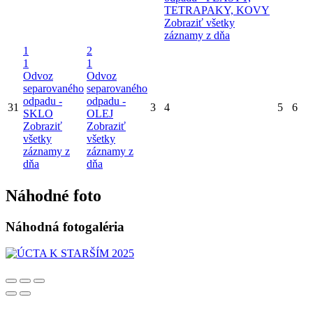
TETRAPAKY, KOVY
Zobraziť všetky
záznamy z dňa
1
2
1
1
Odvoz
Odvoz
separovaného
separovaného
odpadu -
odpadu -
31
3
4
5
6
SKLO
OLEJ
Zobraziť
Zobraziť
všetky
všetky
záznamy z
záznamy z
dňa
dňa
Náhodné foto
Náhodná fotogaléria