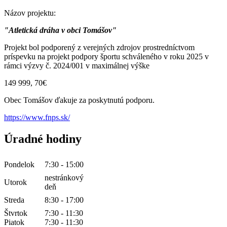
Názov projektu:
"Atletická dráha v obci Tomášov"
Projekt bol podporený z verejných zdrojov prostredníctvom
príspevku na projekt podpory športu schváleného v roku 2025 v
rámci výzvy č. 2024/001 v maximálnej výške
149 999, 70€
Obec Tomášov ďakuje za poskytnutú podporu.
https://www.fnps.sk/
Úradné hodiny
Pondelok
7:30 - 15:00
nestránkový
Utorok
deň
Streda
8:30 - 17:00
Štvrtok
7:30 - 11:30
Piatok
7:30 - 11:30