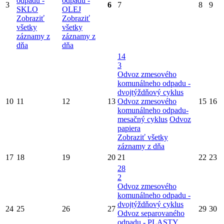
odpadu -
odpadu -
3
6
7
8
9
SKLO
OLEJ
Zobraziť
Zobraziť
všetky
všetky
záznamy z
záznamy z
dňa
dňa
14
3
Odvoz zmesového
komunálneho odpadu -
dvojtýždňový cyklus
10
11
12
13
Odvoz zmesového
15
16
komunálneho odpadu-
mesačný cyklus
Odvoz
papiera
Zobraziť všetky
záznamy z dňa
17
18
19
20
21
22
23
28
2
Odvoz zmesového
komunálneho odpadu -
dvojtýždňový cyklus
24
25
26
27
29
30
Odvoz separovaného
odpadu - PLASTY,