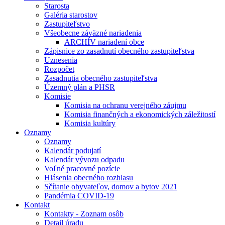
Starosta
Galéria starostov
Zastupiteľstvo
Všeobecne záväzné nariadenia
ARCHÍV nariadení obce
Zápisnice zo zasadnutí obecného zastupiteľstva
Uznesenia
Rozpočet
Zasadnutia obecného zastupiteľstva
Územný plán a PHSR
Komisie
Komisia na ochranu verejného záujmu
Komisia finančných a ekonomických záležitostí
Komisia kultúry
Oznamy
Oznamy
Kalendár podujatí
Kalendár vývozu odpadu
Voľné pracovné pozície
Hlásenia obecného rozhlasu
Sčítanie obyvateľov, domov a bytov 2021
Pandémia COVID-19
Kontakt
Kontakty - Zoznam osôb
Detail úradu