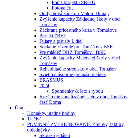
Popis projektu SR⁄HU
Fotogaléria
Oddychová zóna pri Malom Dunaji
Zvýšenie kapacity Základnej školy v obci
Tomášov
Záchrana prícestného kríža v Tomášove
Projekt #BFF
Fujary a píšťaly I. diel
Sociálne zázemie pre Tomášov - BSK
Pre mládež DHZ Tomášov - BSK
Zvýšenie kapacity Materskej školy v obci
Tomášov
Rehabilitačné stredisko v obci Tomášov
Svietime úsporne pre našu mládež
ERASMUS
2024
Spomienky & leto s rybou
Rozšírenie kanalizačnej siete v obci Tomášov,
časť Doma
Úrad
Kontakty, úradné hodiny
Tlačivá
POVINNĚ ZVEREJŇOVANIE Zmluvy, faktúry,
objednávky
Školská jedáleň