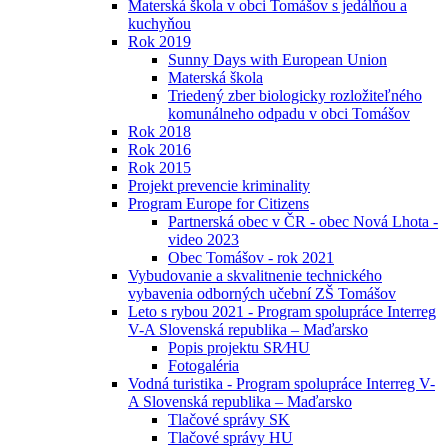
Materská škola v obci Tomášov s jedálňou a
kuchyňou
Rok 2019
Sunny Days with European Union
Materská škola
Triedený zber biologicky rozložiteľného
komunálneho odpadu v obci Tomášov
Rok 2018
Rok 2016
Rok 2015
Projekt prevencie kriminality
Program Europe for Citizens
Partnerská obec v ČR - obec Nová Lhota -
video 2023
Obec Tomášov - rok 2021
Vybudovanie a skvalitnenie technického
vybavenia odborných učební ZŠ Tomášov
Leto s rybou 2021 - Program spolupráce Interreg
V-A Slovenská republika – Maďarsko
Popis projektu SR⁄HU
Fotogaléria
Vodná turistika - Program spolupráce Interreg V-
A Slovenská republika – Maďarsko
Tlačové správy SK
Tlačové správy HU