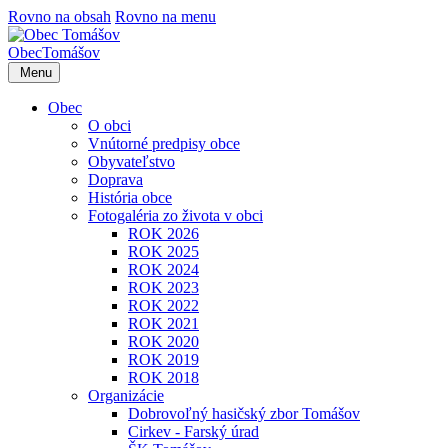
Rovno na obsah
Rovno na menu
Obec
Tomášov
Menu
Obec
O obci
Vnútorné predpisy obce
Obyvateľstvo
Doprava
História obce
Fotogaléria zo života v obci
ROK 2026
ROK 2025
ROK 2024
ROK 2023
ROK 2022
ROK 2021
ROK 2020
ROK 2019
ROK 2018
Organizácie
Dobrovoľný hasičský zbor Tomášov
Cirkev - Farský úrad