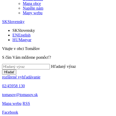
Mapa obce
Napíšte nám
Mapy webu
SK
Slovensky
SK
Slovensky
EN
English
HU
Magyar
Vitajte v obci Tomášov
S čím Vám môžeme pomôcť?
Hľadaný výraz
Hľadať
rozšírené vyhľadávanie
02/45958 130
tomasov@tomasov.sk
Mapa webu
RSS
Facebook