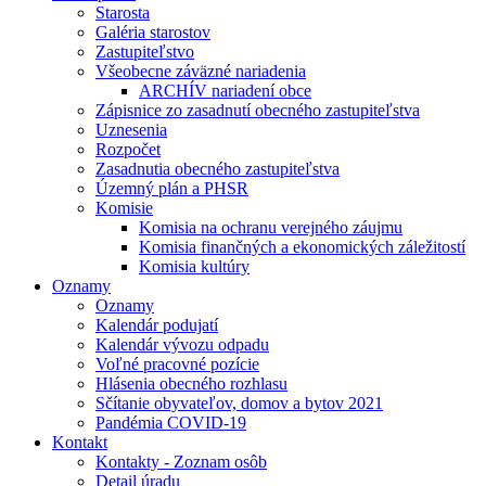
Starosta
Galéria starostov
Zastupiteľstvo
Všeobecne záväzné nariadenia
ARCHÍV nariadení obce
Zápisnice zo zasadnutí obecného zastupiteľstva
Uznesenia
Rozpočet
Zasadnutia obecného zastupiteľstva
Územný plán a PHSR
Komisie
Komisia na ochranu verejného záujmu
Komisia finančných a ekonomických záležitostí
Komisia kultúry
Oznamy
Oznamy
Kalendár podujatí
Kalendár vývozu odpadu
Voľné pracovné pozície
Hlásenia obecného rozhlasu
Sčítanie obyvateľov, domov a bytov 2021
Pandémia COVID-19
Kontakt
Kontakty - Zoznam osôb
Detail úradu