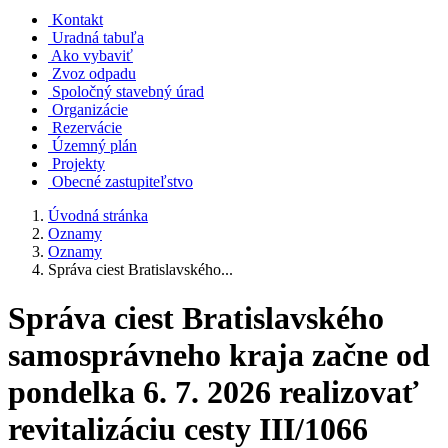
Kontakt
Uradná tabuľa
Ako vybaviť
Zvoz odpadu
Spoločný stavebný úrad
Organizácie
Rezervácie
Územný plán
Projekty
Obecné zastupiteľstvo
Úvodná stránka
Oznamy
Oznamy
Správa ciest Bratislavského...
Správa ciest Bratislavského
samosprávneho kraja začne od
pondelka 6. 7. 2026 realizovať
revitalizáciu cesty III/1066