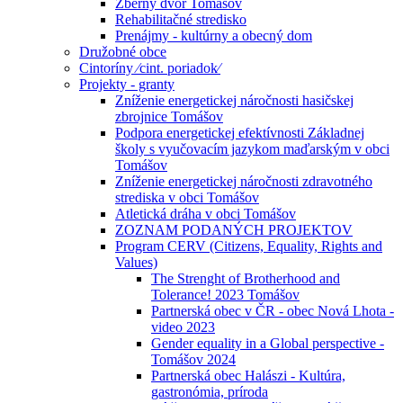
Zberný dvor Tomášov
Rehabilitačné stredisko
Prenájmy - kultúrny a obecný dom
Družobné obce
Cintoríny ⁄cint. poriadok⁄
Projekty - granty
Zníženie energetickej náročnosti hasičskej
zbrojnice Tomášov
Podpora energetickej efektívnosti Základnej
školy s vyučovacím jazykom maďarským v obci
Tomášov
Zníženie energetickej náročnosti zdravotného
strediska v obci Tomášov
Atletická dráha v obci Tomášov
ZOZNAM PODANÝCH PROJEKTOV
Program CERV (Citizens, Equality, Rights and
Values)
The Strenght of Brotherhood and
Tolerance! 2023 Tomášov
Partnerská obec v ČR - obec Nová Lhota -
video 2023
Gender equality in a Global perspective -
Tomášov 2024
Partnerská obec Halászi - Kultúra,
gastronómia, príroda