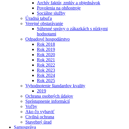
Archív faktúr, zmlúv a objednávok
Povolenia na ohňostroje
Sociálne služby
Úradná tabuľa
Verejné obstarávanie
Súhrnné správy o zákazkách s nízkymi
hodnotami
Odpadové hospodárstvo
Rok 2018
Rok 2019
Rok 2020
Rok 2021
Rok 2022
Rok 2023
Rok 2024
Rok 2025
Vyhodnotenie štandardov kvality
2019
Ochrana osobných údajov
Sprístupnenie informácií
Voľby
Ako čo vybaviť
Civilná ochrana
Stavebný úrad
Samospráva