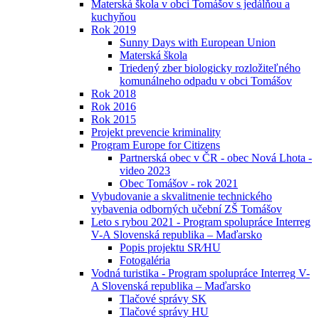
Materská škola v obci Tomášov s jedálňou a
kuchyňou
Rok 2019
Sunny Days with European Union
Materská škola
Triedený zber biologicky rozložiteľného
komunálneho odpadu v obci Tomášov
Rok 2018
Rok 2016
Rok 2015
Projekt prevencie kriminality
Program Europe for Citizens
Partnerská obec v ČR - obec Nová Lhota -
video 2023
Obec Tomášov - rok 2021
Vybudovanie a skvalitnenie technického
vybavenia odborných učební ZŠ Tomášov
Leto s rybou 2021 - Program spolupráce Interreg
V-A Slovenská republika – Maďarsko
Popis projektu SR⁄HU
Fotogaléria
Vodná turistika - Program spolupráce Interreg V-
A Slovenská republika – Maďarsko
Tlačové správy SK
Tlačové správy HU