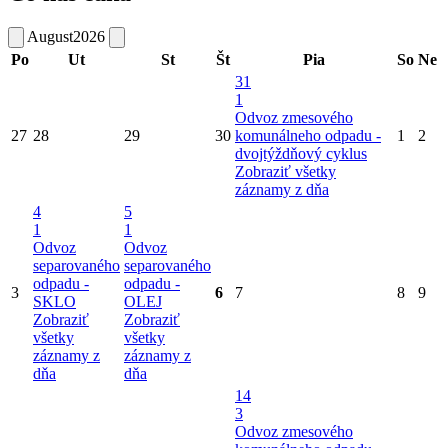
August
2026
Po
Ut
St
Št
Pia
So
Ne
31
1
Odvoz zmesového
27
28
29
30
komunálneho odpadu -
1
2
dvojtýždňový cyklus
Zobraziť všetky
záznamy z dňa
4
5
1
1
Odvoz
Odvoz
separovaného
separovaného
odpadu -
odpadu -
3
6
7
8
9
SKLO
OLEJ
Zobraziť
Zobraziť
všetky
všetky
záznamy z
záznamy z
dňa
dňa
14
3
Odvoz zmesového