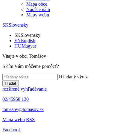
Mapa obce
Napíšte nám
Mapy webu
SK
Slovensky
SK
Slovensky
EN
English
HU
Magyar
Vitajte v obci Tomášov
S čím Vám môžeme pomôcť?
Hľadaný výraz
Hľadať
rozšírené vyhľadávanie
02/45958 130
tomasov@tomasov.sk
Mapa webu
RSS
Facebook