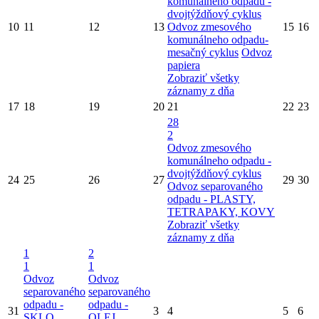
komunálneho odpadu -
dvojtýždňový cyklus
10
11
12
13
Odvoz zmesového
15
16
komunálneho odpadu-
mesačný cyklus
Odvoz
papiera
Zobraziť všetky
záznamy z dňa
17
18
19
20
21
22
23
28
2
Odvoz zmesového
komunálneho odpadu -
dvojtýždňový cyklus
24
25
26
27
29
30
Odvoz separovaného
odpadu - PLASTY,
TETRAPAKY, KOVY
Zobraziť všetky
záznamy z dňa
1
2
1
1
Odvoz
Odvoz
separovaného
separovaného
odpadu -
odpadu -
31
3
4
5
6
SKLO
OLEJ