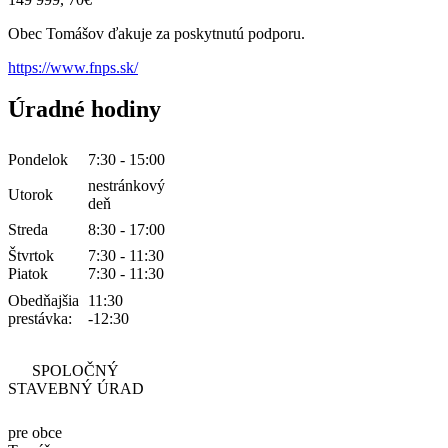
Obec Tomášov ďakuje za poskytnutú podporu.
https://www.fnps.sk/
Úradné hodiny
Pondelok
7:30 - 15:00
nestránkový
Utorok
deň
Streda
8:30 - 17:00
Štvrtok
7:30 - 11:30
Piatok
7:30 - 11:30
Obedňajšia
11:30
prestávka:
-12:30
SPOLOČNÝ
STAVEBNÝ ÚRAD
pre obce