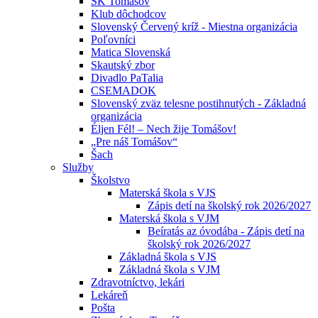
ŠK Tomášov
Klub dôchodcov
Slovenský Červený kríž - Miestna organizácia
Poľovníci
Matica Slovenská
Skautský zbor
Divadlo PaTalia
CSEMADOK
Slovenský zväz telesne postihnutých - Základná
organizácia
Éljen Fél! – Nech žije Tomášov!
„Pre náš Tomášov“
Šach
Služby
Školstvo
Materská škola s VJS
Zápis detí na školský rok 2026/2027
Materská škola s VJM
Beíratás az óvodába - Zápis detí na
školský rok 2026/2027
Základná škola s VJS
Základná škola s VJM
Zdravotníctvo, lekári
Lekáreň
Pošta