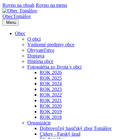
Rovno na obsah
Rovno na menu
Obec
Tomášov
Menu
Obec
O obci
Vnútorné predpisy obce
Obyvateľstvo
Doprava
História obce
Fotogaléria zo života v obci
ROK 2026
ROK 2025
ROK 2024
ROK 2023
ROK 2022
ROK 2021
ROK 2020
ROK 2019
ROK 2018
Organizácie
Dobrovoľný hasičský zbor Tomášov
Cirkev - Farský úrad