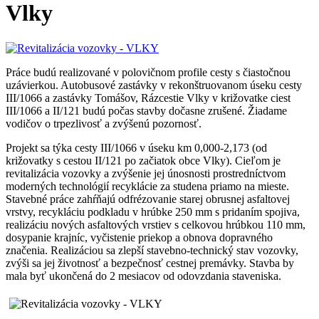
Vlky
Práce budú realizované v polovičnom profile cesty s čiastočnou
uzávierkou. Autobusové zastávky v rekonštruovanom úseku cesty
III/1066 a zastávky Tomášov, Rázcestie Vlky v križovatke ciest
III/1066 a II/121 budú počas stavby dočasne zrušené. Žiadame
vodičov o trpezlivosť a zvýšenú pozornosť.
Projekt sa týka cesty III/1066 v úseku km 0,000-2,173 (od
križovatky s cestou II/121 po začiatok obce Vlky). Cieľom je
revitalizácia vozovky a zvýšenie jej únosnosti prostredníctvom
moderných technológií recyklácie za studena priamo na mieste.
Stavebné práce zahŕňajú odfrézovanie starej obrusnej asfaltovej
vrstvy, recykláciu podkladu v hrúbke 250 mm s pridaním spojiva,
realizáciu nových asfaltových vrstiev s celkovou hrúbkou 110 mm,
dosypanie krajníc, vyčistenie priekop a obnova dopravného
značenia. Realizáciou sa zlepší stavebno-technický stav vozovky,
zvýši sa jej životnosť a bezpečnosť cestnej premávky. Stavba by
mala byť ukončená do 2 mesiacov od odovzdania staveniska.