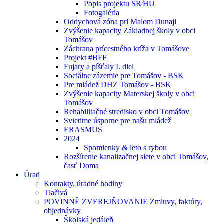
Popis projektu SR⁄HU
Fotogaléria
Oddychová zóna pri Malom Dunaji
Zvýšenie kapacity Základnej školy v obci
Tomášov
Záchrana prícestného kríža v Tomášove
Projekt #BFF
Fujary a píšťaly I. diel
Sociálne zázemie pre Tomášov - BSK
Pre mládež DHZ Tomášov - BSK
Zvýšenie kapacity Materskej školy v obci
Tomášov
Rehabilitačné stredisko v obci Tomášov
Svietime úsporne pre našu mládež
ERASMUS
2024
Spomienky & leto s rybou
Rozšírenie kanalizačnej siete v obci Tomášov,
časť Doma
Úrad
Kontakty, úradné hodiny
Tlačivá
POVINNĚ ZVEREJŇOVANIE Zmluvy, faktúry,
objednávky
Školská jedáleň