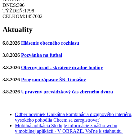
DNES:
396
TÝŽDEŇ:
1798
CELKOM:
1457002
Aktuality
6.8.2026
Hlásenie obecného rozhlasu
3.8.2026
Pozvánka na futbal
3.8.2026
Obecný úrad - skrátené úradné hodiny
3.8.2026
Program zápasov ŠK Tomášov
3.8.2026
Upravený prevádzkový čas zberného dvora
Odber noviniek
Unikátna kombinácia dizajnového interiéru,
vysokého pohodlia
Chcem sa zaregistrovať
Mobilná aplikácia
Sledujte informácie z nášho webu
v mobilnej aplikácii - V OBRAZE.
Voľne k stiahnutiu