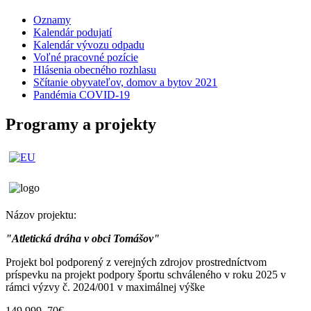
Oznamy
Kalendár podujatí
Kalendár vývozu odpadu
Voľné pracovné pozície
Hlásenia obecného rozhlasu
Sčítanie obyvateľov, domov a bytov 2021
Pandémia COVID-19
Programy a projekty
Názov projektu:
"Atletická dráha v obci Tomášov"
Projekt bol podporený z verejných zdrojov prostredníctvom
príspevku na projekt podpory športu schváleného v roku 2025 v
rámci výzvy č. 2024/001 v maximálnej výške
149 999, 70€