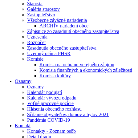
Starosta
Galéria starostov
Zastupiteľstvo
Všeobecne záväzné nariadenia
ARCHÍV nariadení obce
Zápisnice zo zasadnutí obecného zastupiteľstva
Uznesenia
Rozpočet
Zasadnutia obecného zastupiteľstva
Územný plán a PHSR
Komisie
Komisia na ochranu verejného záujmu
Komisia finančných a ekonomických záležitostí
Komisia kultúry
Oznamy
Oznamy
Kalendár podujatí
Kalendár vývozu odpadu
Voľné pracovné pozície
Hlásenia obecného rozhlasu
Sčítanie obyvateľov, domov a bytov 2021
Pandémia COVID-19
Kontakt
Kontakty - Zoznam osôb
Detail úradu