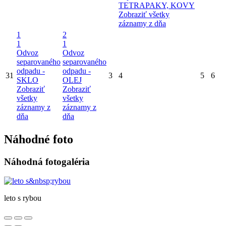
TETRAPAKY, KOVY
Zobraziť všetky
záznamy z dňa
1
2
1
1
Odvoz
Odvoz
separovaného
separovaného
odpadu -
odpadu -
31
3
4
5
6
SKLO
OLEJ
Zobraziť
Zobraziť
všetky
všetky
záznamy z
záznamy z
dňa
dňa
Náhodné foto
Náhodná fotogaléria
leto s rybou