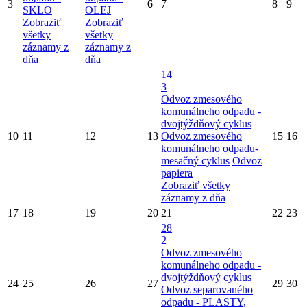
3
6
7
8
9
SKLO
OLEJ
Zobraziť
Zobraziť
všetky
všetky
záznamy z
záznamy z
dňa
dňa
14
3
Odvoz zmesového
komunálneho odpadu -
dvojtýždňový cyklus
10
11
12
13
Odvoz zmesového
15
16
komunálneho odpadu-
mesačný cyklus
Odvoz
papiera
Zobraziť všetky
záznamy z dňa
17
18
19
20
21
22
23
28
2
Odvoz zmesového
komunálneho odpadu -
dvojtýždňový cyklus
24
25
26
27
29
30
Odvoz separovaného
odpadu - PLASTY,