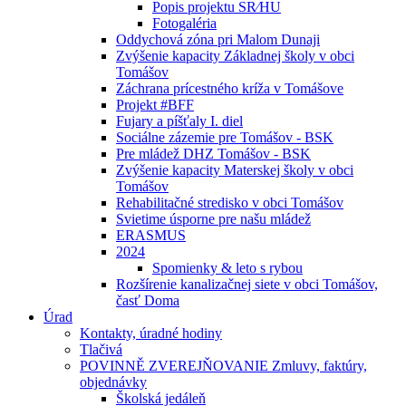
Popis projektu SR⁄HU
Fotogaléria
Oddychová zóna pri Malom Dunaji
Zvýšenie kapacity Základnej školy v obci
Tomášov
Záchrana prícestného kríža v Tomášove
Projekt #BFF
Fujary a píšťaly I. diel
Sociálne zázemie pre Tomášov - BSK
Pre mládež DHZ Tomášov - BSK
Zvýšenie kapacity Materskej školy v obci
Tomášov
Rehabilitačné stredisko v obci Tomášov
Svietime úsporne pre našu mládež
ERASMUS
2024
Spomienky & leto s rybou
Rozšírenie kanalizačnej siete v obci Tomášov,
časť Doma
Úrad
Kontakty, úradné hodiny
Tlačivá
POVINNĚ ZVEREJŇOVANIE Zmluvy, faktúry,
objednávky
Školská jedáleň