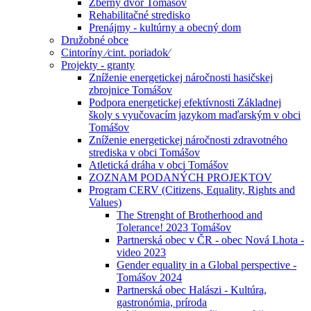
Zberný dvor Tomášov
Rehabilitačné stredisko
Prenájmy - kultúrny a obecný dom
Družobné obce
Cintoríny ⁄cint. poriadok⁄
Projekty - granty
Zníženie energetickej náročnosti hasičskej
zbrojnice Tomášov
Podpora energetickej efektívnosti Základnej
školy s vyučovacím jazykom maďarským v obci
Tomášov
Zníženie energetickej náročnosti zdravotného
strediska v obci Tomášov
Atletická dráha v obci Tomášov
ZOZNAM PODANÝCH PROJEKTOV
Program CERV (Citizens, Equality, Rights and
Values)
The Strenght of Brotherhood and
Tolerance! 2023 Tomášov
Partnerská obec v ČR - obec Nová Lhota -
video 2023
Gender equality in a Global perspective -
Tomášov 2024
Partnerská obec Halászi - Kultúra,
gastronómia, príroda