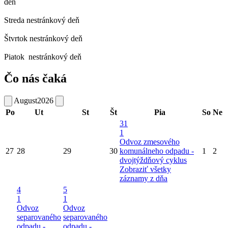
deň
Streda
nestránkový deň
Štvrtok
nestránkový deň
Piatok
nestránkový deň
Čo nás čaká
August
2026
Po
Ut
St
Št
Pia
So
Ne
31
1
Odvoz zmesového
27
28
29
30
komunálneho odpadu -
1
2
dvojtýždňový cyklus
Zobraziť všetky
záznamy z dňa
4
5
1
1
Odvoz
Odvoz
separovaného
separovaného
odpadu -
odpadu -