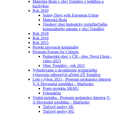
Materská škola v obci Tomášov s jedálňou a
kuchyňou
Rok 2019
Sunny Days with European Union
Materská škola
Triedený zber biologicky rozložiteľného
komunálneho odpadu v obci Tomášov
Rok 2018
Rok 2016
Rok 2015
Projekt prevencie kriminality
Program Europe for Citizens
Partnerská obec v ČR - obec Nová Lhota -
video 2023
Obec Tomášov - rok 2021
Vybudovanie a skvalitnenie technického
vybavenia odborných učební ZŠ Tomášov
Leto s rybou 2021 - Program spolupráce Interreg
V-A Slovenská republika – Maďarsko
Popis projektu SR⁄HU
Fotogaléria
Vodná turistika - Program spolupráce Interreg V-
A Slovenská republika – Maďarsko
Tlačové správy SK
Tlačové správy HU