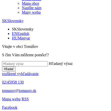
Mapa obce
Napíšte nám
Mapy webu
SK
Slovensky
SK
Slovensky
EN
English
HU
Magyar
Vitajte v obci Tomášov
S čím Vám môžeme pomôcť?
Hľadaný výraz
Hľadať
rozšírené vyhľadávanie
02/45958 130
tomasov@tomasov.sk
Mapa webu
RSS
Facebook