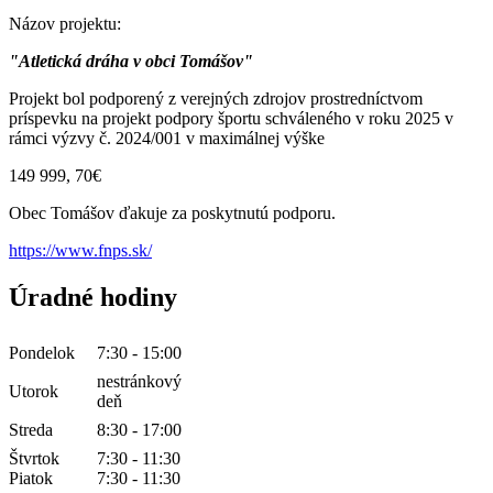
Názov projektu:
"Atletická dráha v obci Tomášov"
Projekt bol podporený z verejných zdrojov prostredníctvom
príspevku na projekt podpory športu schváleného v roku 2025 v
rámci výzvy č. 2024/001 v maximálnej výške
149 999, 70€
Obec Tomášov ďakuje za poskytnutú podporu.
https://www.fnps.sk/
Úradné hodiny
Pondelok
7:30 - 15:00
nestránkový
Utorok
deň
Streda
8:30 - 17:00
Štvrtok
7:30 - 11:30
Piatok
7:30 - 11:30