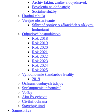
Archív faktúr, zmlúv a objednávok
Povolenia na ohňostroje
Sociálne služby
Úradná tabuľa
Verejné obstarávanie
Súhrnné správy o zákazkách s nízkymi
hodnotami
Odpadové hospodárstvo
Rok 2018
Rok 2019
Rok 2020
Rok 2021
Rok 2022
Rok 2023
Rok 2024
Rok 2025
Vyhodnotenie štandardov kvality
2019
Ochrana osobných údajov
Sprístupnenie informácií
Voľby
Ako čo vybaviť
Civilná ochrana
Stavebný úrad
Samospráva