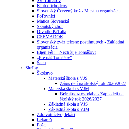
ŠK Tomášov
Klub dôchodcov
Slovenský Červený kríž - Miestna organizácia
Poľovníci
Matica Slovenská
Skautský zbor
Divadlo PaTalia
CSEMADOK
Slovenský zväz telesne postihnutých - Základná
organizácia
Éljen Fél! – Nech žije Tomášov!
„Pre náš Tomášov“
Šach
Služby
Školstvo
Materská škola s VJS
Zápis detí na školský rok 2026/2027
Materská škola s VJM
Beíratás az óvodába - Zápis detí na
školský rok 2026/2027
Základná škola s VJS
Základná škola s VJM
Zdravotníctvo, lekári
Lekáreň
Pošta