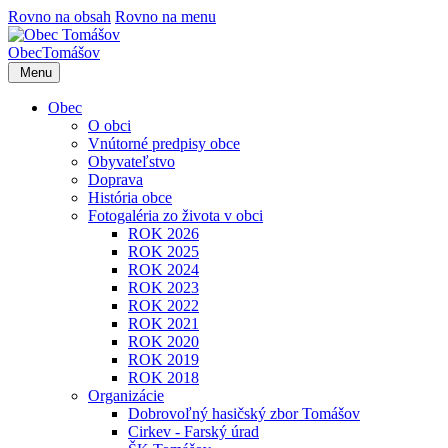
Rovno na obsah
Rovno na menu
Obec
Tomášov
Menu
Obec
O obci
Vnútorné predpisy obce
Obyvateľstvo
Doprava
História obce
Fotogaléria zo života v obci
ROK 2026
ROK 2025
ROK 2024
ROK 2023
ROK 2022
ROK 2021
ROK 2020
ROK 2019
ROK 2018
Organizácie
Dobrovoľný hasičský zbor Tomášov
Cirkev - Farský úrad