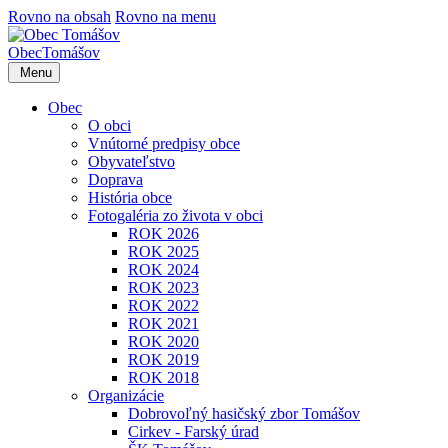
Rovno na obsah
Rovno na menu
Obec
Tomášov
Menu
Obec
O obci
Vnútorné predpisy obce
Obyvateľstvo
Doprava
História obce
Fotogaléria zo života v obci
ROK 2026
ROK 2025
ROK 2024
ROK 2023
ROK 2022
ROK 2021
ROK 2020
ROK 2019
ROK 2018
Organizácie
Dobrovoľný hasičský zbor Tomášov
Cirkev - Farský úrad