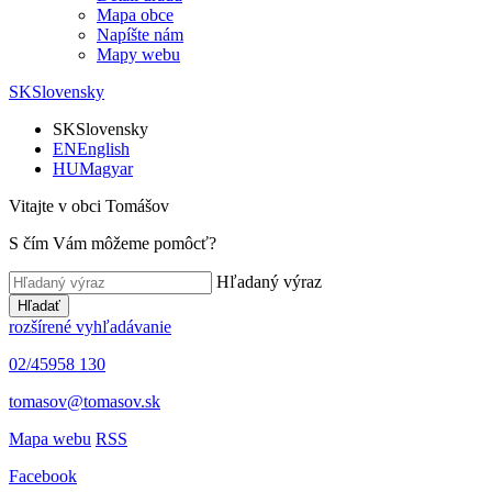
Mapa obce
Napíšte nám
Mapy webu
SK
Slovensky
SK
Slovensky
EN
English
HU
Magyar
Vitajte v obci Tomášov
S čím Vám môžeme pomôcť?
Hľadaný výraz
Hľadať
rozšírené vyhľadávanie
02/45958 130
tomasov@tomasov.sk
Mapa webu
RSS
Facebook