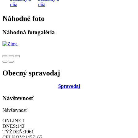
dňa
dňa
Náhodné foto
Náhodná fotogaléria
Obecný spravodaj
Sp
ravodaj
Návštevnosť
Návštevnosť:
ONLINE:
1
DNES:
142
TÝŽDEŇ:
1961
CELKOM:
1457165