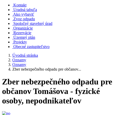
Kontakt
Uradná tabuľa
Ako vybaviť
Zvoz odpadu
Spoločný stavebný úrad
Organizácie
Rezervácie
Územný plán
Projekty
Obecné zastupiteľstvo
Úvodná stránka
Oznamy
Oznamy
Zber nebezpečného odpadu pre občanov...
Zber nebezpečného odpadu pre
občanov Tomášova - fyzické
osoby, nepodnikateľov