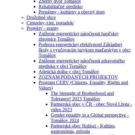
Zberný dvor Tomášov
Rehabilitačné stredisko
Prenájmy - kultúrny a obecný dom
Družobné obce
Cintoríny ⁄cint. poriadok⁄
Projekty - granty
Zníženie energetickej náročnosti hasičskej
zbrojnice Tomášov
Podpora energetickej efektívnosti Základnej
školy s vyučovacím jazykom maďarským v obci
Tomášov
Zníženie energetickej náročnosti zdravotného
strediska v obci Tomášov
Atletická dráha v obci Tomášov
ZOZNAM PODANÝCH PROJEKTOV
Program CERV (Citizens, Equality, Rights and
Values)
The Strenght of Brotherhood and
Tolerance! 2023 Tomášov
Partnerská obec v ČR - obec Nová Lhota -
video 2023
Gender equality in a Global perspective -
Tomášov 2024
Partnerská obec Halászi - Kultúra,
gastronómia, príroda