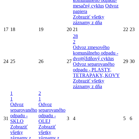
komunálneho odpadu-
mesačný cyklus
Odvoz
papiera
Zobraziť všetky
záznamy z dňa
17
18
19
20
21
22
23
28
2
Odvoz zmesového
komunálneho odpadu -
dvojtýždňový cyklus
24
25
26
27
29
30
Odvoz separovaného
odpadu - PLASTY,
TETRAPAKY, KOVY
Zobraziť všetky
záznamy z dňa
1
2
1
1
Odvoz
Odvoz
separovaného
separovaného
odpadu -
odpadu -
31
3
4
5
6
SKLO
OLEJ
Zobraziť
Zobraziť
všetky
všetky
záznamy z
záznamy z