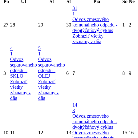
Po
Ut
St
Št
Pia
So
Ne
31
1
Odvoz zmesového
27
28
29
30
komunálneho odpadu -
1
2
dvojtýždňový cyklus
Zobraziť všetky
záznamy z dňa
4
5
1
1
Odvoz
Odvoz
separovaného
separovaného
odpadu -
odpadu -
3
6
7
8
9
SKLO
OLEJ
Zobraziť
Zobraziť
všetky
všetky
záznamy z
záznamy z
dňa
dňa
14
3
Odvoz zmesového
komunálneho odpadu -
dvojtýždňový cyklus
10
11
12
13
Odvoz zmesového
15
16