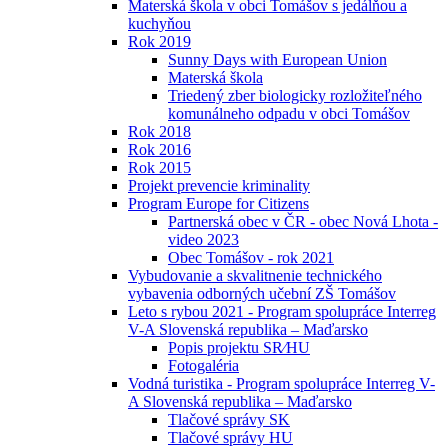
Materská škola v obci Tomášov s jedálňou a
kuchyňou
Rok 2019
Sunny Days with European Union
Materská škola
Triedený zber biologicky rozložiteľného
komunálneho odpadu v obci Tomášov
Rok 2018
Rok 2016
Rok 2015
Projekt prevencie kriminality
Program Europe for Citizens
Partnerská obec v ČR - obec Nová Lhota -
video 2023
Obec Tomášov - rok 2021
Vybudovanie a skvalitnenie technického
vybavenia odborných učební ZŠ Tomášov
Leto s rybou 2021 - Program spolupráce Interreg
V-A Slovenská republika – Maďarsko
Popis projektu SR⁄HU
Fotogaléria
Vodná turistika - Program spolupráce Interreg V-
A Slovenská republika – Maďarsko
Tlačové správy SK
Tlačové správy HU