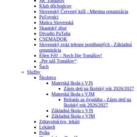
ŠK Tomášov
Klub dôchodcov
Slovenský Červený kríž - Miestna organizácia
Poľovníci
Matica Slovenská
Skautský zbor
Divadlo PaTalia
CSEMADOK
Slovenský zväz telesne postihnutých - Základná
organizácia
Éljen Fél! – Nech žije Tomášov!
„Pre náš Tomášov“
Šach
Služby
Školstvo
Materská škola s VJS
Zápis detí na školský rok 2026/2027
Materská škola s VJM
Beíratás az óvodába - Zápis detí na
školský rok 2026/2027
Základná škola s VJS
Základná škola s VJM
Zdravotníctvo, lekári
Lekáreň
Pošta