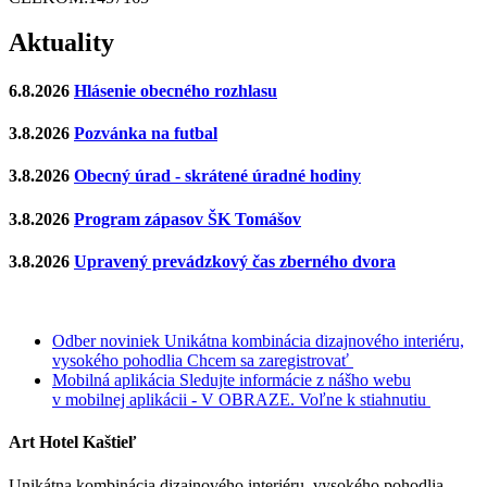
Aktuality
6.8.2026
Hlásenie obecného rozhlasu
3.8.2026
Pozvánka na futbal
3.8.2026
Obecný úrad - skrátené úradné hodiny
3.8.2026
Program zápasov ŠK Tomášov
3.8.2026
Upravený prevádzkový čas zberného dvora
Odber noviniek
Unikátna kombinácia dizajnového interiéru,
vysokého pohodlia
Chcem sa zaregistrovať
Mobilná aplikácia
Sledujte informácie z nášho webu
v mobilnej aplikácii - V OBRAZE.
Voľne k stiahnutiu
Art Hotel Kaštieľ
Unikátna kombinácia dizajnového interiéru, vysokého pohodlia