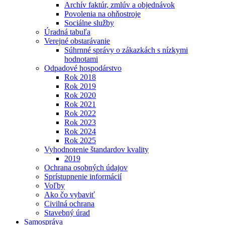
Archív faktúr, zmlúv a objednávok
Povolenia na ohňostroje
Sociálne služby
Úradná tabuľa
Verejné obstarávanie
Súhrnné správy o zákazkách s nízkymi
hodnotami
Odpadové hospodárstvo
Rok 2018
Rok 2019
Rok 2020
Rok 2021
Rok 2022
Rok 2023
Rok 2024
Rok 2025
Vyhodnotenie štandardov kvality
2019
Ochrana osobných údajov
Sprístupnenie informácií
Voľby
Ako čo vybaviť
Civilná ochrana
Stavebný úrad
Samospráva