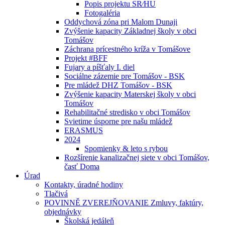
Popis projektu SR⁄HU
Fotogaléria
Oddychová zóna pri Malom Dunaji
Zvýšenie kapacity Základnej školy v obci
Tomášov
Záchrana prícestného kríža v Tomášove
Projekt #BFF
Fujary a píšťaly I. diel
Sociálne zázemie pre Tomášov - BSK
Pre mládež DHZ Tomášov - BSK
Zvýšenie kapacity Materskej školy v obci
Tomášov
Rehabilitačné stredisko v obci Tomášov
Svietime úsporne pre našu mládež
ERASMUS
2024
Spomienky & leto s rybou
Rozšírenie kanalizačnej siete v obci Tomášov,
časť Doma
Úrad
Kontakty, úradné hodiny
Tlačivá
POVINNĚ ZVEREJŇOVANIE Zmluvy, faktúry,
objednávky
Školská jedáleň