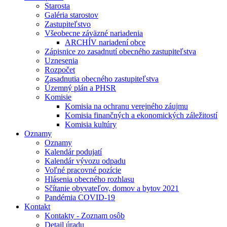
Starosta
Galéria starostov
Zastupiteľstvo
Všeobecne záväzné nariadenia
ARCHÍV nariadení obce
Zápisnice zo zasadnutí obecného zastupiteľstva
Uznesenia
Rozpočet
Zasadnutia obecného zastupiteľstva
Územný plán a PHSR
Komisie
Komisia na ochranu verejného záujmu
Komisia finančných a ekonomických záležitostí
Komisia kultúry
Oznamy
Oznamy
Kalendár podujatí
Kalendár vývozu odpadu
Voľné pracovné pozície
Hlásenia obecného rozhlasu
Sčítanie obyvateľov, domov a bytov 2021
Pandémia COVID-19
Kontakt
Kontakty - Zoznam osôb
Detail úradu