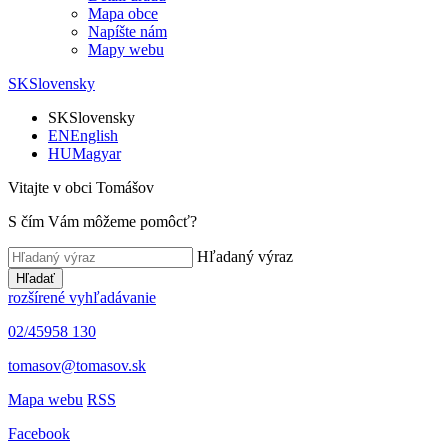
Mapa obce
Napíšte nám
Mapy webu
SK
Slovensky
SK
Slovensky
EN
English
HU
Magyar
Vitajte v obci Tomášov
S čím Vám môžeme pomôcť?
Hľadaný výraz
Hľadať
rozšírené vyhľadávanie
02/45958 130
tomasov@tomasov.sk
Mapa webu
RSS
Facebook