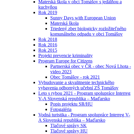
Materská škola v obci Tomášov s jedálňou a
kuchyňou
Rok 2019
Sunny Days with European Union
Materská škola
Triedený zber biologicky rozložiteľného
komunálneho odpadu v obci Tomášov
Rok 2018
Rok 2016
Rok 2015
Projekt prevencie kriminality
Program Europe for Citizens
Partnerská obec v ČR - obec Nová Lhota -
video 2023
Obec Tomášov - rok 2021
Vybudovanie a skvalitnenie technického
vybavenia odborných učební ZŠ Tomášov
Leto s rybou 2021 - Program spolupráce Interreg
V-A Slovenská republika – Maďarsko
Popis projektu SR⁄HU
Fotogaléria
Vodná turistika - Program spolupráce Interreg V-
A Slovenská republika – Maďarsko
Tlačové správy SK
Tlačové správy HU