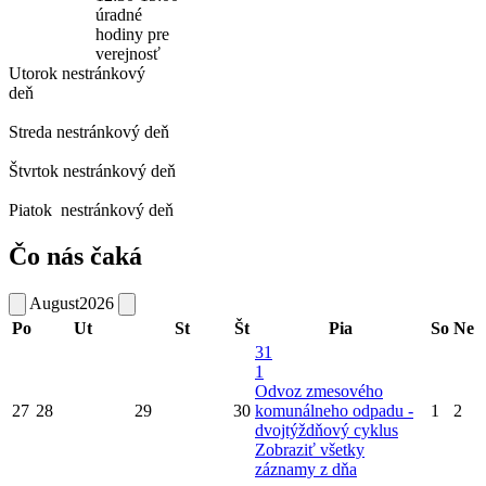
úradné
hodiny pre
verejnosť
Utorok
nestránkový
deň
Streda
nestránkový deň
Štvrtok
nestránkový deň
Piatok
nestránkový deň
Čo nás čaká
August
2026
Po
Ut
St
Št
Pia
So
Ne
31
1
Odvoz zmesového
27
28
29
30
komunálneho odpadu -
1
2
dvojtýždňový cyklus
Zobraziť všetky
záznamy z dňa