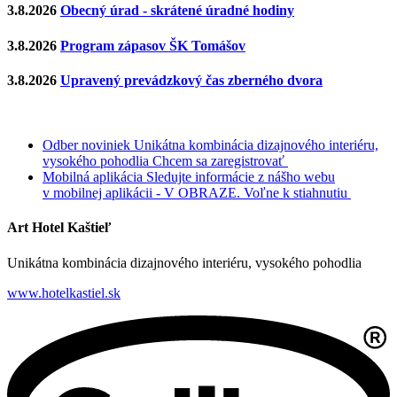
3.8.2026
Obecný úrad - skrátené úradné hodiny
3.8.2026
Program zápasov ŠK Tomášov
3.8.2026
Upravený prevádzkový čas zberného dvora
Odber noviniek
Unikátna kombinácia dizajnového interiéru,
vysokého pohodlia
Chcem sa zaregistrovať
Mobilná aplikácia
Sledujte informácie z nášho webu
v mobilnej aplikácii - V OBRAZE.
Voľne k stiahnutiu
Art Hotel Kaštieľ
Unikátna kombinácia dizajnového interiéru, vysokého pohodlia
www.hotelkastiel.sk