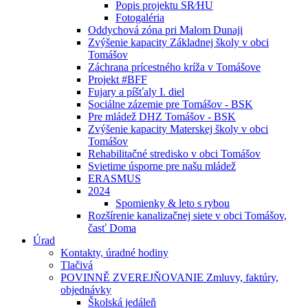
Popis projektu SR⁄HU
Fotogaléria
Oddychová zóna pri Malom Dunaji
Zvýšenie kapacity Základnej školy v obci
Tomášov
Záchrana prícestného kríža v Tomášove
Projekt #BFF
Fujary a píšťaly I. diel
Sociálne zázemie pre Tomášov - BSK
Pre mládež DHZ Tomášov - BSK
Zvýšenie kapacity Materskej školy v obci
Tomášov
Rehabilitačné stredisko v obci Tomášov
Svietime úsporne pre našu mládež
ERASMUS
2024
Spomienky & leto s rybou
Rozšírenie kanalizačnej siete v obci Tomášov,
časť Doma
Úrad
Kontakty, úradné hodiny
Tlačivá
POVINNĚ ZVEREJŇOVANIE Zmluvy, faktúry,
objednávky
Školská jedáleň