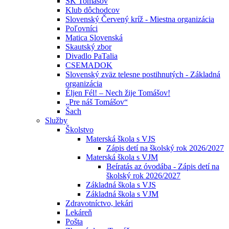
ŠK Tomášov
Klub dôchodcov
Slovenský Červený kríž - Miestna organizácia
Poľovníci
Matica Slovenská
Skautský zbor
Divadlo PaTalia
CSEMADOK
Slovenský zväz telesne postihnutých - Základná
organizácia
Éljen Fél! – Nech žije Tomášov!
„Pre náš Tomášov“
Šach
Služby
Školstvo
Materská škola s VJS
Zápis detí na školský rok 2026/2027
Materská škola s VJM
Beíratás az óvodába - Zápis detí na
školský rok 2026/2027
Základná škola s VJS
Základná škola s VJM
Zdravotníctvo, lekári
Lekáreň
Pošta