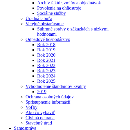
Archív faktúr, zmlúv a objednávok
Povolenia na ohňostroje
Sociálne služby
Úradná tabuľa
Verejné obstarávanie
Súhrnné správy o zákazkách s nízkymi
hodnotami
Odpadové hospodárstvo
Rok 2018
Rok 2019
Rok 2020
Rok 2021
Rok 2022
Rok 2023
Rok 2024
Rok 2025
Vyhodnotenie štandardov kvality
2019
Ochrana osobných údajov
Sprístupnenie informácií
Voľby
Ako čo vybaviť
Civilná ochrana
Stavebný úrad
Samospráva