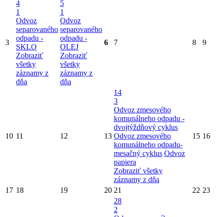
4
5
1
1
Odvoz
Odvoz
separovaného
separovaného
odpadu -
odpadu -
3
6
7
8
9
SKLO
OLEJ
Zobraziť
Zobraziť
všetky
všetky
záznamy z
záznamy z
dňa
dňa
14
3
Odvoz zmesového
komunálneho odpadu -
dvojtýždňový cyklus
10
11
12
13
Odvoz zmesového
15
16
komunálneho odpadu-
mesačný cyklus
Odvoz
papiera
Zobraziť všetky
záznamy z dňa
17
18
19
20
21
22
23
28
2