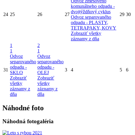
Odvoz zmesového
komunálneho odpadu -
dvojtýždňový cyklus
24
25
26
27
29
30
Odvoz separovaného
odpadu - PLASTY,
TETRAPAKY, KOVY
Zobraziť všetky
záznamy z dňa
1
2
1
1
Odvoz
Odvoz
separovaného
separovaného
odpadu -
odpadu -
31
3
4
5
6
SKLO
OLEJ
Zobraziť
Zobraziť
všetky
všetky
záznamy z
záznamy z
dňa
dňa
Náhodné foto
Náhodná fotogaléria