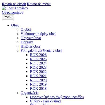
Rovno na obsah
Rovno na menu
Obec
Tomášov
Menu
Obec
O obci
Vnútorné predpisy obce
Obyvateľstvo
Doprava
História obce
Fotogaléria zo života v obci
ROK 2026
ROK 2025
ROK 2024
ROK 2023
ROK 2022
ROK 2021
ROK 2020
ROK 2019
ROK 2018
Organizácie
Dobrovoľný hasičský zbor Tomášov
Cirkev - Farský úrad