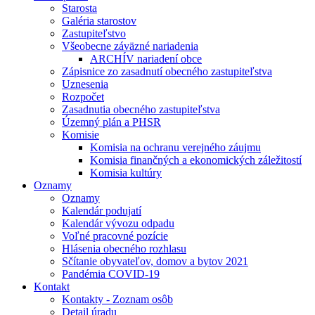
Starosta
Galéria starostov
Zastupiteľstvo
Všeobecne záväzné nariadenia
ARCHÍV nariadení obce
Zápisnice zo zasadnutí obecného zastupiteľstva
Uznesenia
Rozpočet
Zasadnutia obecného zastupiteľstva
Územný plán a PHSR
Komisie
Komisia na ochranu verejného záujmu
Komisia finančných a ekonomických záležitostí
Komisia kultúry
Oznamy
Oznamy
Kalendár podujatí
Kalendár vývozu odpadu
Voľné pracovné pozície
Hlásenia obecného rozhlasu
Sčítanie obyvateľov, domov a bytov 2021
Pandémia COVID-19
Kontakt
Kontakty - Zoznam osôb
Detail úradu