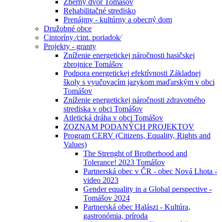
Zberný dvor Tomášov
Rehabilitačné stredisko
Prenájmy - kultúrny a obecný dom
Družobné obce
Cintoríny ⁄cint. poriadok⁄
Projekty - granty
Zníženie energetickej náročnosti hasičskej
zbrojnice Tomášov
Podpora energetickej efektívnosti Základnej
školy s vyučovacím jazykom maďarským v obci
Tomášov
Zníženie energetickej náročnosti zdravotného
strediska v obci Tomášov
Atletická dráha v obci Tomášov
ZOZNAM PODANÝCH PROJEKTOV
Program CERV (Citizens, Equality, Rights and
Values)
The Strenght of Brotherhood and
Tolerance! 2023 Tomášov
Partnerská obec v ČR - obec Nová Lhota -
video 2023
Gender equality in a Global perspective -
Tomášov 2024
Partnerská obec Halászi - Kultúra,
gastronómia, príroda