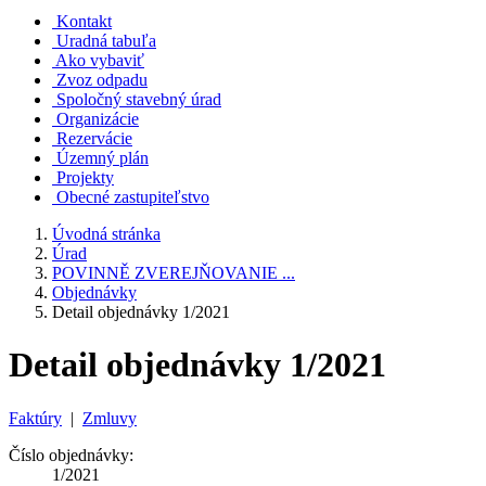
Kontakt
Uradná tabuľa
Ako vybaviť
Zvoz odpadu
Spoločný stavebný úrad
Organizácie
Rezervácie
Územný plán
Projekty
Obecné zastupiteľstvo
Úvodná stránka
Úrad
POVINNĚ ZVEREJŇOVANIE ...
Objednávky
Detail objednávky 1/2021
Detail objednávky 1/2021
Faktúry
|
Zmluvy
Číslo objednávky:
1/2021