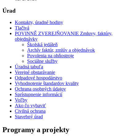
Úrad
Kontakty, úradné hodiny
Tlačivá
POVINNĚ ZVEREJŇOVANIE Zmluvy, faktúry,
objednávky
Školská jedáleň
Archív faktúr, zmlúv a objednávok
Povolenia na ohňostroje
Sociálne služby
Úradná tabuľa
Verejné obstarávanie
Odpadové hospodárstvo
Vyhodnotenie štandardov kvality
Ochrana osobných údajov
Sprístupnenie informácií
Voľby
Ako čo vybaviť
Civilná ochrana
Stavebný úrad
Programy a projekty