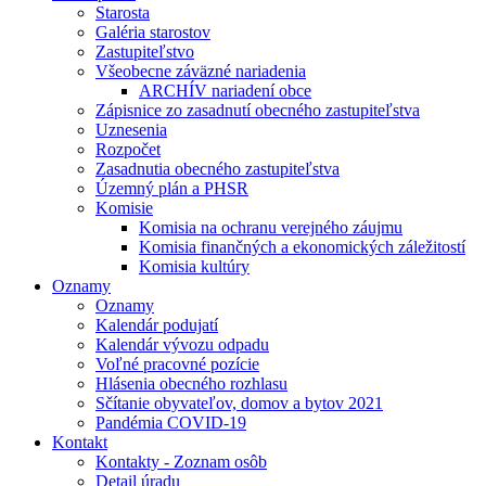
Starosta
Galéria starostov
Zastupiteľstvo
Všeobecne záväzné nariadenia
ARCHÍV nariadení obce
Zápisnice zo zasadnutí obecného zastupiteľstva
Uznesenia
Rozpočet
Zasadnutia obecného zastupiteľstva
Územný plán a PHSR
Komisie
Komisia na ochranu verejného záujmu
Komisia finančných a ekonomických záležitostí
Komisia kultúry
Oznamy
Oznamy
Kalendár podujatí
Kalendár vývozu odpadu
Voľné pracovné pozície
Hlásenia obecného rozhlasu
Sčítanie obyvateľov, domov a bytov 2021
Pandémia COVID-19
Kontakt
Kontakty - Zoznam osôb
Detail úradu