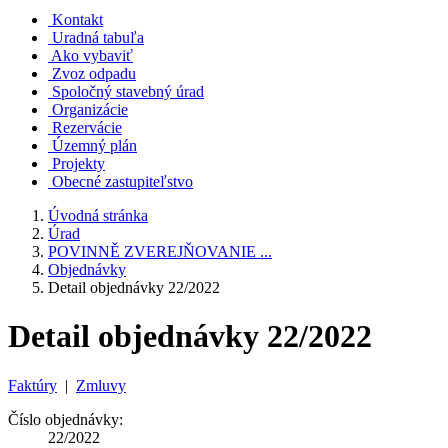
Kontakt
Uradná tabuľa
Ako vybaviť
Zvoz odpadu
Spoločný stavebný úrad
Organizácie
Rezervácie
Územný plán
Projekty
Obecné zastupiteľstvo
Úvodná stránka
Úrad
POVINNĚ ZVEREJŇOVANIE ...
Objednávky
Detail objednávky 22/2022
Detail objednávky 22/2022
Faktúry
|
Zmluvy
Číslo objednávky:
22/2022