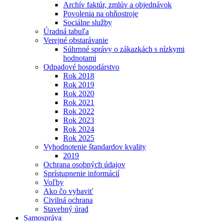
Archív faktúr, zmlúv a objednávok
Povolenia na ohňostroje
Sociálne služby
Úradná tabuľa
Verejné obstarávanie
Súhrnné správy o zákazkách s nízkymi
hodnotami
Odpadové hospodárstvo
Rok 2018
Rok 2019
Rok 2020
Rok 2021
Rok 2022
Rok 2023
Rok 2024
Rok 2025
Vyhodnotenie štandardov kvality
2019
Ochrana osobných údajov
Sprístupnenie informácií
Voľby
Ako čo vybaviť
Civilná ochrana
Stavebný úrad
Samospráva