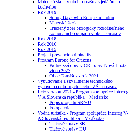
Materská škola v obci Tomášov s jedálňou a
kuchyňou
Rok 2019
Sunny Days with European Union
Materská škola
Triedený zber biologicky rozložiteľného
komunálneho odpadu v obci Tomášov
Rok 2018
Rok 2016
Rok 2015
Projekt prevencie kriminality
Program Europe for Citizens
Partnerská obec v ČR - obec Nová Lhota -
video 2023
Obec Tomášov - rok 2021
Vybudovanie a skvalitnenie technického
vybavenia odborných učební ZŠ Tomášov
Leto s rybou 2021 - Program spolupráce Interreg
V-A Slovenská republika – Maďarsko
Popis projektu SR⁄HU
Fotogaléria
Vodná turistika - Program spolupráce Interreg V-
A Slovenská republika – Maďarsko
Tlačové správy SK
Tlačové správy HU