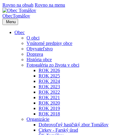
Rovno na obsah
Rovno na menu
Obec
Tomášov
Menu
Obec
O obci
Vnútorné predpisy obce
Obyvateľstvo
Doprava
História obce
Fotogaléria zo života v obci
ROK 2026
ROK 2025
ROK 2024
ROK 2023
ROK 2022
ROK 2021
ROK 2020
ROK 2019
ROK 2018
Organizácie
Dobrovoľný hasičský zbor Tomášov
Cirkev - Farský úrad