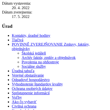
Dátum vystavenia:
20. 4. 2022
Dátum zverejnenia:
17. 5. 2022
Úrad
Kontakty, úradné hodiny
Tlačivá
POVINNĚ ZVEREJŇOVANIE Zmluvy, faktúry,
objednávky
Školská jedáleň
Archív faktúr, zmlúv a objednávok
Povolenia na ohňostroje
Sociálne služby
Úradná tabuľa
Verejné obstarávanie
Odpadové hospodárstvo
Vyhodnotenie štandardov kvality
Ochrana osobných údajov
Sprístupnenie informácií
Voľby
Ako čo vybaviť
Civilná ochrana