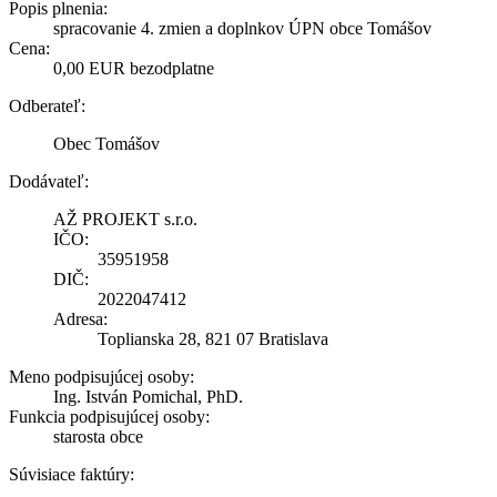
Popis plnenia:
spracovanie 4. zmien a doplnkov ÚPN obce Tomášov
Cena:
0,00 EUR bezodplatne
Odberateľ:
Obec Tomášov
Dodávateľ:
AŽ PROJEKT s.r.o.
IČO:
35951958
DIČ:
2022047412
Adresa:
Toplianska 28, 821 07 Bratislava
Meno podpisujúcej osoby:
Ing. István Pomichal, PhD.
Funkcia podpisujúcej osoby:
starosta obce
Súvisiace faktúry: