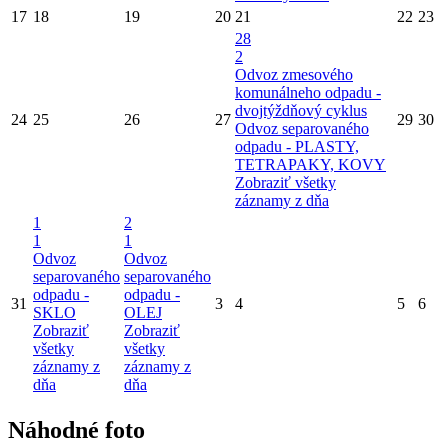
17
18
19
20
21
22
23
28
2
Odvoz zmesového
komunálneho odpadu -
dvojtýždňový cyklus
24
25
26
27
29
30
Odvoz separovaného
odpadu - PLASTY,
TETRAPAKY, KOVY
Zobraziť všetky
záznamy z dňa
1
2
1
1
Odvoz
Odvoz
separovaného
separovaného
odpadu -
odpadu -
31
3
4
5
6
SKLO
OLEJ
Zobraziť
Zobraziť
všetky
všetky
záznamy z
záznamy z
dňa
dňa
Náhodné foto