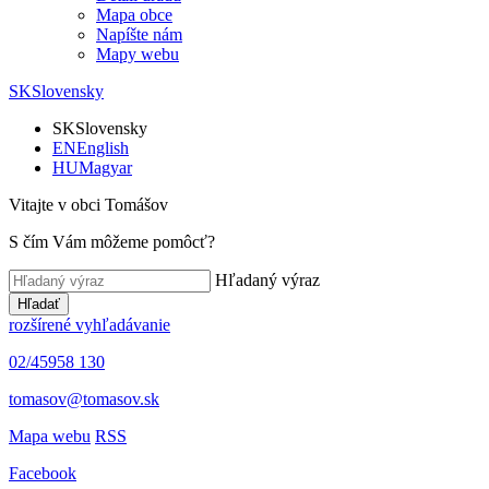
Mapa obce
Napíšte nám
Mapy webu
SK
Slovensky
SK
Slovensky
EN
English
HU
Magyar
Vitajte v obci Tomášov
S čím Vám môžeme pomôcť?
Hľadaný výraz
Hľadať
rozšírené vyhľadávanie
02/45958 130
tomasov@tomasov.sk
Mapa webu
RSS
Facebook