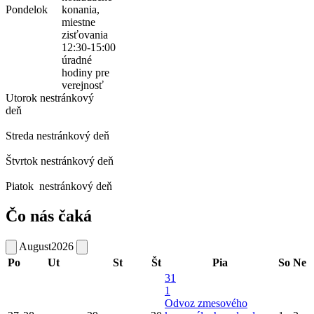
Pondelok
konania,
miestne
zisťovania
12:30-15:00
úradné
hodiny pre
verejnosť
Utorok
nestránkový
deň
Streda
nestránkový deň
Štvrtok
nestránkový deň
Piatok
nestránkový deň
Čo nás čaká
August
2026
Po
Ut
St
Št
Pia
So
Ne
31
1
Odvoz zmesového