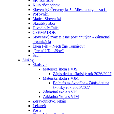
ŠK Tomášov
Klub dôchodcov
Slovenský Červený kríž - Miestna organizácia
Poľovníci
Matica Slovenská
Skautský zbor
Divadlo PaTalia
CSEMADOK
Slovenský zväz telesne postihnutých - Základná
organizácia
Éljen Fél! – Nech žije Tomášov!
„Pre náš Tomášov“
Šach
Služby
Školstvo
Materská škola s VJS
Zápis detí na školský rok 2026/2027
Materská škola s VJM
Beíratás az óvodába - Zápis detí na
školský rok 2026/2027
Základná škola s VJS
Základná škola s VJM
Zdravotníctvo, lekári
Lekáreň
Pošta