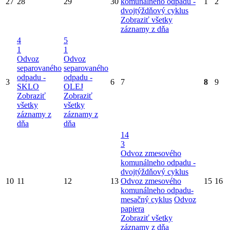
27
28
29
30
komunálneho odpadu -
1
2
dvojtýždňový cyklus
Zobraziť všetky
záznamy z dňa
4
5
1
1
Odvoz
Odvoz
separovaného
separovaného
odpadu -
odpadu -
3
6
7
8
9
SKLO
OLEJ
Zobraziť
Zobraziť
všetky
všetky
záznamy z
záznamy z
dňa
dňa
14
3
Odvoz zmesového
komunálneho odpadu -
dvojtýždňový cyklus
10
11
12
13
Odvoz zmesového
15
16
komunálneho odpadu-
mesačný cyklus
Odvoz
papiera
Zobraziť všetky
záznamy z dňa