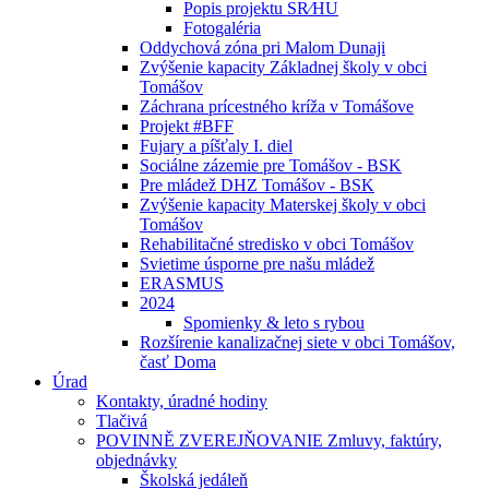
Popis projektu SR⁄HU
Fotogaléria
Oddychová zóna pri Malom Dunaji
Zvýšenie kapacity Základnej školy v obci
Tomášov
Záchrana prícestného kríža v Tomášove
Projekt #BFF
Fujary a píšťaly I. diel
Sociálne zázemie pre Tomášov - BSK
Pre mládež DHZ Tomášov - BSK
Zvýšenie kapacity Materskej školy v obci
Tomášov
Rehabilitačné stredisko v obci Tomášov
Svietime úsporne pre našu mládež
ERASMUS
2024
Spomienky & leto s rybou
Rozšírenie kanalizačnej siete v obci Tomášov,
časť Doma
Úrad
Kontakty, úradné hodiny
Tlačivá
POVINNĚ ZVEREJŇOVANIE Zmluvy, faktúry,
objednávky
Školská jedáleň