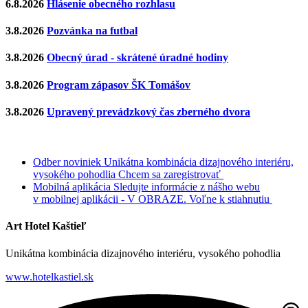
6.8.2026
Hlásenie obecného rozhlasu
3.8.2026
Pozvánka na futbal
3.8.2026
Obecný úrad - skrátené úradné hodiny
3.8.2026
Program zápasov ŠK Tomášov
3.8.2026
Upravený prevádzkový čas zberného dvora
Odber noviniek
Unikátna kombinácia dizajnového interiéru,
vysokého pohodlia
Chcem sa zaregistrovať
Mobilná aplikácia
Sledujte informácie z nášho webu
v mobilnej aplikácii - V OBRAZE.
Voľne k stiahnutiu
Art Hotel Kaštieľ
Unikátna kombinácia dizajnového interiéru, vysokého pohodlia
www.hotelkastiel.sk