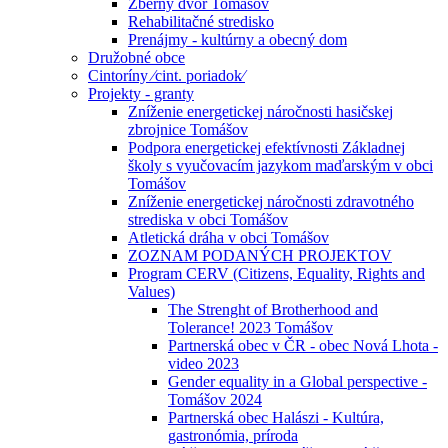
Zberný dvor Tomášov
Rehabilitačné stredisko
Prenájmy - kultúrny a obecný dom
Družobné obce
Cintoríny ⁄cint. poriadok⁄
Projekty - granty
Zníženie energetickej náročnosti hasičskej
zbrojnice Tomášov
Podpora energetickej efektívnosti Základnej
školy s vyučovacím jazykom maďarským v obci
Tomášov
Zníženie energetickej náročnosti zdravotného
strediska v obci Tomášov
Atletická dráha v obci Tomášov
ZOZNAM PODANÝCH PROJEKTOV
Program CERV (Citizens, Equality, Rights and
Values)
The Strenght of Brotherhood and
Tolerance! 2023 Tomášov
Partnerská obec v ČR - obec Nová Lhota -
video 2023
Gender equality in a Global perspective -
Tomášov 2024
Partnerská obec Halászi - Kultúra,
gastronómia, príroda