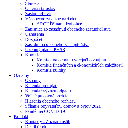
Starosta
Galéria starostov
Zastupiteľstvo
Všeobecne záväzné nariadenia
ARCHÍV nariadení obce
Zápisnice zo zasadnutí obecného zastupiteľstva
Uznesenia
Rozpočet
Zasadnutia obecného zastupiteľstva
Územný plán a PHSR
Komisie
Komisia na ochranu verejného záujmu
Komisia finančných a ekonomických záležitostí
Komisia kultúry
Oznamy
Oznamy
Kalendár podujatí
Kalendár vývozu odpadu
Voľné pracovné pozície
Hlásenia obecného rozhlasu
Sčítanie obyvateľov, domov a bytov 2021
Pandémia COVID-19
Kontakt
Kontakty - Zoznam osôb
Detail úradu