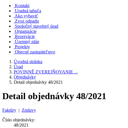
Kontakt
Uradná tabuľa
Ako vybaviť
Zvoz odpadu
Spoločný stavebný úrad
Organizácie
Rezervácie
Územný plán
Projekty
Obecné zastupiteľstvo
Úvodná stránka
Úrad
POVINNĚ ZVEREJŇOVANIE ...
Objednávky
Detail objednávky 48/2021
Detail objednávky 48/2021
Faktúry
|
Zmluvy
Číslo objednávky:
48/2021