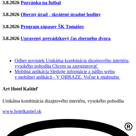
3.8.2026
Pozvánka na futbal
3.8.2026
Obecný úrad - skrátené úradné hodiny
3.8.2026
Program zápasov ŠK Tomášov
3.8.2026
Upravený prevádzkový čas zberného dvora
Odber noviniek
Unikátna kombinácia dizajnového interiéru,
vysokého pohodlia
Chcem sa zaregistrovať
Mobilná aplikácia
Sledujte informácie z nášho webu
v mobilnej aplikácii - V OBRAZE.
Voľne k stiahnutiu
Art Hotel Kaštieľ
Unikátna kombinácia dizajnového interiéru, vysokého pohodlia
www.hotelkastiel.sk