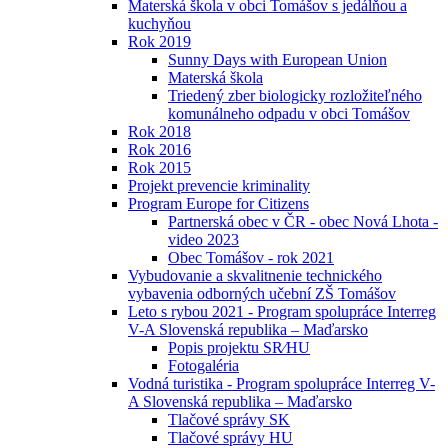
Materská škola v obci Tomášov s jedálňou a
kuchyňou
Rok 2019
Sunny Days with European Union
Materská škola
Triedený zber biologicky rozložiteľného
komunálneho odpadu v obci Tomášov
Rok 2018
Rok 2016
Rok 2015
Projekt prevencie kriminality
Program Europe for Citizens
Partnerská obec v ČR - obec Nová Lhota -
video 2023
Obec Tomášov - rok 2021
Vybudovanie a skvalitnenie technického
vybavenia odborných učební ZŠ Tomášov
Leto s rybou 2021 - Program spolupráce Interreg
V-A Slovenská republika – Maďarsko
Popis projektu SR⁄HU
Fotogaléria
Vodná turistika - Program spolupráce Interreg V-
A Slovenská republika – Maďarsko
Tlačové správy SK
Tlačové správy HU