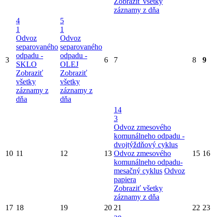
Zobraziť všetky
záznamy z dňa
4
5
1
1
Odvoz
Odvoz
separovaného
separovaného
odpadu -
odpadu -
3
6
7
8
9
SKLO
OLEJ
Zobraziť
Zobraziť
všetky
všetky
záznamy z
záznamy z
dňa
dňa
14
3
Odvoz zmesového
komunálneho odpadu -
dvojtýždňový cyklus
10
11
12
13
Odvoz zmesového
15
16
komunálneho odpadu-
mesačný cyklus
Odvoz
papiera
Zobraziť všetky
záznamy z dňa
17
18
19
20
21
22
23