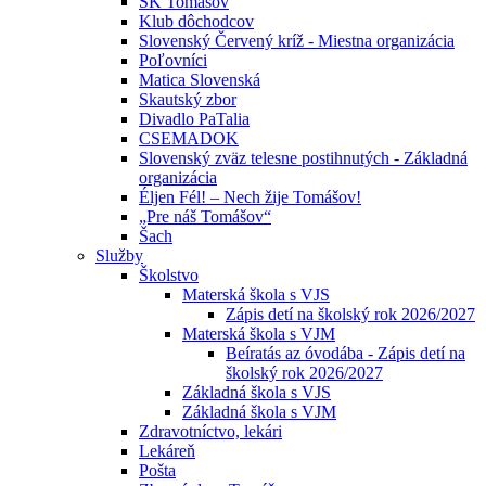
ŠK Tomášov
Klub dôchodcov
Slovenský Červený kríž - Miestna organizácia
Poľovníci
Matica Slovenská
Skautský zbor
Divadlo PaTalia
CSEMADOK
Slovenský zväz telesne postihnutých - Základná
organizácia
Éljen Fél! – Nech žije Tomášov!
„Pre náš Tomášov“
Šach
Služby
Školstvo
Materská škola s VJS
Zápis detí na školský rok 2026/2027
Materská škola s VJM
Beíratás az óvodába - Zápis detí na
školský rok 2026/2027
Základná škola s VJS
Základná škola s VJM
Zdravotníctvo, lekári
Lekáreň
Pošta