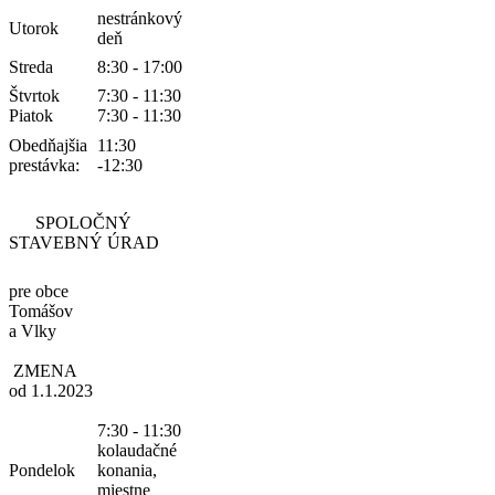
nestránkový
Utorok
deň
Streda
8:30 - 17:00
Štvrtok
7:30 - 11:30
Piatok
7:30 - 11:30
Obedňajšia
11:30
prestávka:
-12:30
SPOLOČNÝ
STAVEBNÝ ÚRAD
pre obce
Tomášov
a Vlky
ZMENA
od 1.1.2023
7:30 - 11:30
kolaudačné
Pondelok
konania,
miestne