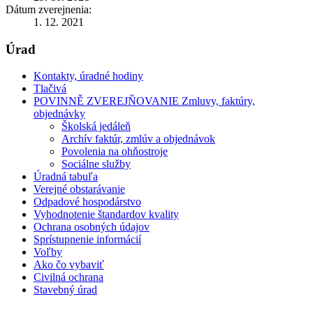
Dátum zverejnenia:
1. 12. 2021
Úrad
Kontakty, úradné hodiny
Tlačivá
POVINNĚ ZVEREJŇOVANIE Zmluvy, faktúry,
objednávky
Školská jedáleň
Archív faktúr, zmlúv a objednávok
Povolenia na ohňostroje
Sociálne služby
Úradná tabuľa
Verejné obstarávanie
Odpadové hospodárstvo
Vyhodnotenie štandardov kvality
Ochrana osobných údajov
Sprístupnenie informácií
Voľby
Ako čo vybaviť
Civilná ochrana
Stavebný úrad