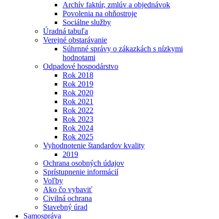
Archív faktúr, zmlúv a objednávok
Povolenia na ohňostroje
Sociálne služby
Úradná tabuľa
Verejné obstarávanie
Súhrnné správy o zákazkách s nízkymi
hodnotami
Odpadové hospodárstvo
Rok 2018
Rok 2019
Rok 2020
Rok 2021
Rok 2022
Rok 2023
Rok 2024
Rok 2025
Vyhodnotenie štandardov kvality
2019
Ochrana osobných údajov
Sprístupnenie informácií
Voľby
Ako čo vybaviť
Civilná ochrana
Stavebný úrad
Samospráva