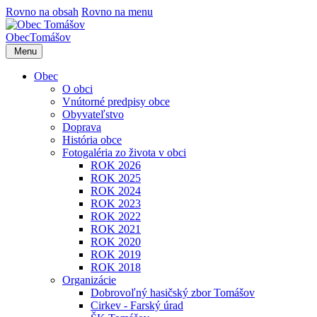
Rovno na obsah
Rovno na menu
Obec
Tomášov
Menu
Obec
O obci
Vnútorné predpisy obce
Obyvateľstvo
Doprava
História obce
Fotogaléria zo života v obci
ROK 2026
ROK 2025
ROK 2024
ROK 2023
ROK 2022
ROK 2021
ROK 2020
ROK 2019
ROK 2018
Organizácie
Dobrovoľný hasičský zbor Tomášov
Cirkev - Farský úrad