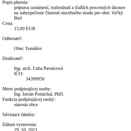
Popis plnenia:
príprava oznámení, rozhodnutí a ďalších procesných úkonov
na zabezpečenie činnosti stavebného úradu pre obec Veľký
Biel
Cena:
15,00 EUR
Odberateľ:
Obec Tomášov
Dodávateľ:
Ing. arch. Ľuba Pavnicová
IČO:
34399950
Meno podpisujúcej osoby:
Ing. István Pomichal, PhD.
Funkcia podpisujúcej osoby:
starosta obce
Súvisiace faktúry:
Dátum vystavenia:
29. 10. 2021