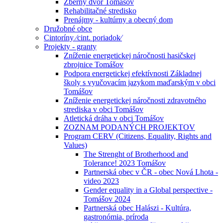
Zberný dvor Tomášov
Rehabilitačné stredisko
Prenájmy - kultúrny a obecný dom
Družobné obce
Cintoríny ⁄cint. poriadok⁄
Projekty - granty
Zníženie energetickej náročnosti hasičskej
zbrojnice Tomášov
Podpora energetickej efektívnosti Základnej
školy s vyučovacím jazykom maďarským v obci
Tomášov
Zníženie energetickej náročnosti zdravotného
strediska v obci Tomášov
Atletická dráha v obci Tomášov
ZOZNAM PODANÝCH PROJEKTOV
Program CERV (Citizens, Equality, Rights and
Values)
The Strenght of Brotherhood and
Tolerance! 2023 Tomášov
Partnerská obec v ČR - obec Nová Lhota -
video 2023
Gender equality in a Global perspective -
Tomášov 2024
Partnerská obec Halászi - Kultúra,
gastronómia, príroda