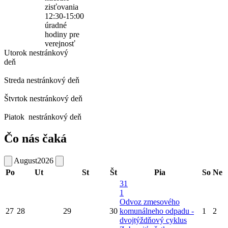
zisťovania
12:30-15:00
úradné
hodiny pre
verejnosť
Utorok
nestránkový
deň
Streda
nestránkový deň
Štvrtok
nestránkový deň
Piatok
nestránkový deň
Čo nás čaká
August
2026
Po
Ut
St
Št
Pia
So
Ne
31
1
Odvoz zmesového
27
28
29
30
komunálneho odpadu -
1
2
dvojtýždňový cyklus