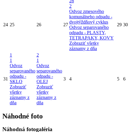
28
2
Odvoz zmesového
komunálneho odpadu -
dvojtýždňový cyklus
24
25
26
27
29
30
Odvoz separovaného
odpadu - PLASTY,
TETRAPAKY, KOVY
Zobraziť všetky
záznamy z dňa
1
2
1
1
Odvoz
Odvoz
separovaného
separovaného
odpadu -
odpadu -
31
3
4
5
6
SKLO
OLEJ
Zobraziť
Zobraziť
všetky
všetky
záznamy z
záznamy z
dňa
dňa
Náhodné foto
Náhodná fotogaléria