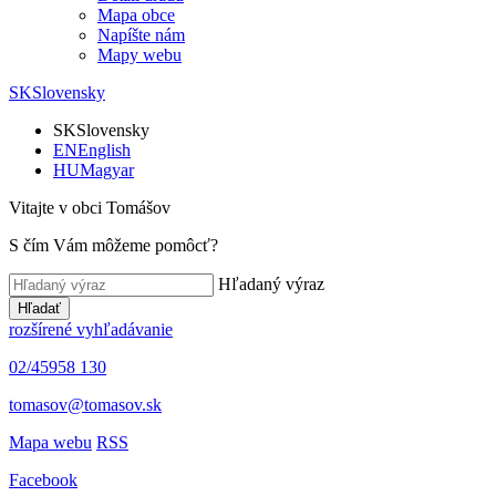
Mapa obce
Napíšte nám
Mapy webu
SK
Slovensky
SK
Slovensky
EN
English
HU
Magyar
Vitajte v obci Tomášov
S čím Vám môžeme pomôcť?
Hľadaný výraz
Hľadať
rozšírené vyhľadávanie
02/45958 130
tomasov@tomasov.sk
Mapa webu
RSS
Facebook