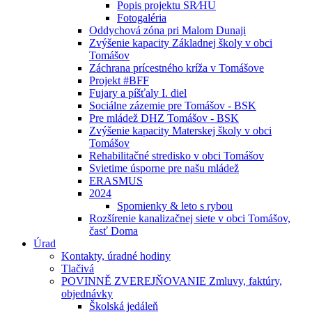
Popis projektu SR⁄HU
Fotogaléria
Oddychová zóna pri Malom Dunaji
Zvýšenie kapacity Základnej školy v obci
Tomášov
Záchrana prícestného kríža v Tomášove
Projekt #BFF
Fujary a píšťaly I. diel
Sociálne zázemie pre Tomášov - BSK
Pre mládež DHZ Tomášov - BSK
Zvýšenie kapacity Materskej školy v obci
Tomášov
Rehabilitačné stredisko v obci Tomášov
Svietime úsporne pre našu mládež
ERASMUS
2024
Spomienky & leto s rybou
Rozšírenie kanalizačnej siete v obci Tomášov,
časť Doma
Úrad
Kontakty, úradné hodiny
Tlačivá
POVINNĚ ZVEREJŇOVANIE Zmluvy, faktúry,
objednávky
Školská jedáleň