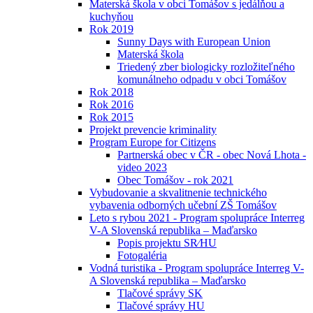
Materská škola v obci Tomášov s jedálňou a
kuchyňou
Rok 2019
Sunny Days with European Union
Materská škola
Triedený zber biologicky rozložiteľného
komunálneho odpadu v obci Tomášov
Rok 2018
Rok 2016
Rok 2015
Projekt prevencie kriminality
Program Europe for Citizens
Partnerská obec v ČR - obec Nová Lhota -
video 2023
Obec Tomášov - rok 2021
Vybudovanie a skvalitnenie technického
vybavenia odborných učební ZŠ Tomášov
Leto s rybou 2021 - Program spolupráce Interreg
V-A Slovenská republika – Maďarsko
Popis projektu SR⁄HU
Fotogaléria
Vodná turistika - Program spolupráce Interreg V-
A Slovenská republika – Maďarsko
Tlačové správy SK
Tlačové správy HU