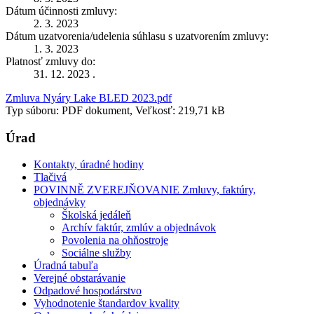
Dátum účinnosti zmluvy:
2. 3. 2023
Dátum uzatvorenia/udelenia súhlasu s uzatvorením zmluvy:
1. 3. 2023
Platnosť zmluvy do:
31. 12. 2023 .
Zmluva Nyáry Lake BLED 2023.pdf
Typ súboru: PDF dokument, Veľkosť: 219,71 kB
Úrad
Kontakty, úradné hodiny
Tlačivá
POVINNĚ ZVEREJŇOVANIE Zmluvy, faktúry,
objednávky
Školská jedáleň
Archív faktúr, zmlúv a objednávok
Povolenia na ohňostroje
Sociálne služby
Úradná tabuľa
Verejné obstarávanie
Odpadové hospodárstvo
Vyhodnotenie štandardov kvality