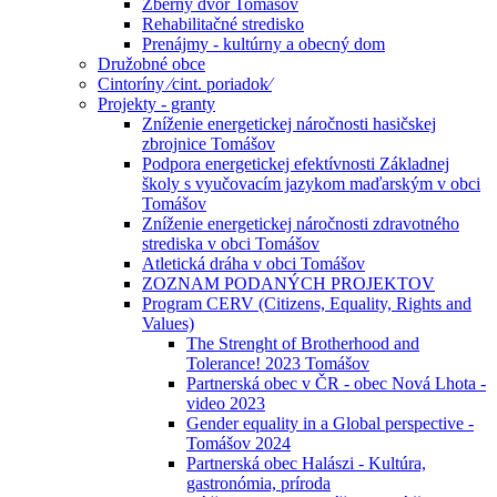
Zberný dvor Tomášov
Rehabilitačné stredisko
Prenájmy - kultúrny a obecný dom
Družobné obce
Cintoríny ⁄cint. poriadok⁄
Projekty - granty
Zníženie energetickej náročnosti hasičskej
zbrojnice Tomášov
Podpora energetickej efektívnosti Základnej
školy s vyučovacím jazykom maďarským v obci
Tomášov
Zníženie energetickej náročnosti zdravotného
strediska v obci Tomášov
Atletická dráha v obci Tomášov
ZOZNAM PODANÝCH PROJEKTOV
Program CERV (Citizens, Equality, Rights and
Values)
The Strenght of Brotherhood and
Tolerance! 2023 Tomášov
Partnerská obec v ČR - obec Nová Lhota -
video 2023
Gender equality in a Global perspective -
Tomášov 2024
Partnerská obec Halászi - Kultúra,
gastronómia, príroda