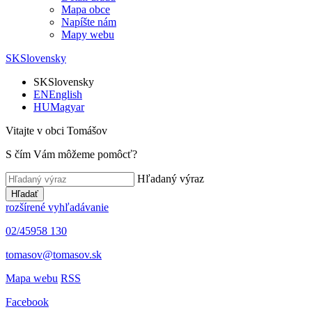
Mapa obce
Napíšte nám
Mapy webu
SK
Slovensky
SK
Slovensky
EN
English
HU
Magyar
Vitajte v obci Tomášov
S čím Vám môžeme pomôcť?
Hľadaný výraz
Hľadať
rozšírené vyhľadávanie
02/45958 130
tomasov@tomasov.sk
Mapa webu
RSS
Facebook