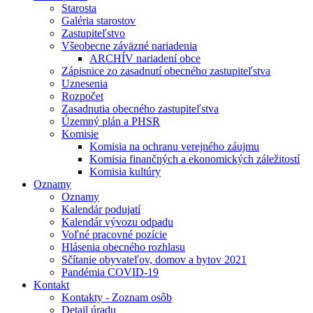
Starosta
Galéria starostov
Zastupiteľstvo
Všeobecne záväzné nariadenia
ARCHÍV nariadení obce
Zápisnice zo zasadnutí obecného zastupiteľstva
Uznesenia
Rozpočet
Zasadnutia obecného zastupiteľstva
Územný plán a PHSR
Komisie
Komisia na ochranu verejného záujmu
Komisia finančných a ekonomických záležitostí
Komisia kultúry
Oznamy
Oznamy
Kalendár podujatí
Kalendár vývozu odpadu
Voľné pracovné pozície
Hlásenia obecného rozhlasu
Sčítanie obyvateľov, domov a bytov 2021
Pandémia COVID-19
Kontakt
Kontakty - Zoznam osôb
Detail úradu