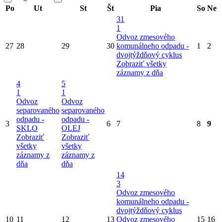
Po
Ut
St
Št
Pia
So
Ne
31
1
Odvoz zmesového
27
28
29
30
komunálneho odpadu -
1
2
dvojtýždňový cyklus
Zobraziť všetky
záznamy z dňa
4
5
1
1
Odvoz
Odvoz
separovaného
separovaného
odpadu -
odpadu -
3
6
7
8
9
SKLO
OLEJ
Zobraziť
Zobraziť
všetky
všetky
záznamy z
záznamy z
dňa
dňa
14
3
Odvoz zmesového
komunálneho odpadu -
dvojtýždňový cyklus
10
11
12
13
Odvoz zmesového
15
16