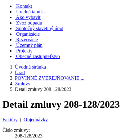
Kontakt
Uradná tabuľa
Ako vybaviť
Zvoz odpadu
Spoločný stavebný úrad
Organizácie
Rezervácie
Územný plán
Projekty
Obecné zastupiteľstvo
Úvodná stránka
Úrad
POVINNĚ ZVEREJŇOVANIE ...
Zmluvy
Detail zmluvy 208-128/2023
Detail zmluvy 208-128/2023
Faktúry
|
Objednávky
Číslo zmluvy:
208-128/2023