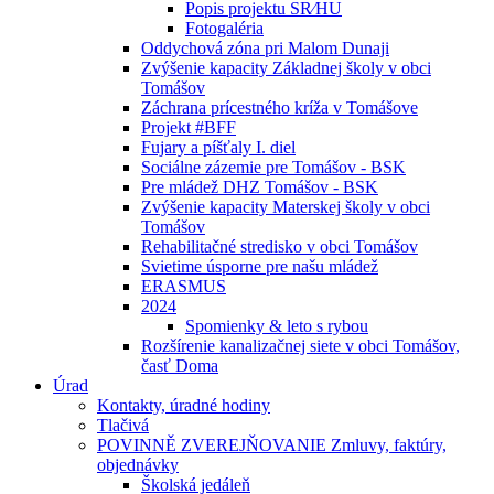
Popis projektu SR⁄HU
Fotogaléria
Oddychová zóna pri Malom Dunaji
Zvýšenie kapacity Základnej školy v obci
Tomášov
Záchrana prícestného kríža v Tomášove
Projekt #BFF
Fujary a píšťaly I. diel
Sociálne zázemie pre Tomášov - BSK
Pre mládež DHZ Tomášov - BSK
Zvýšenie kapacity Materskej školy v obci
Tomášov
Rehabilitačné stredisko v obci Tomášov
Svietime úsporne pre našu mládež
ERASMUS
2024
Spomienky & leto s rybou
Rozšírenie kanalizačnej siete v obci Tomášov,
časť Doma
Úrad
Kontakty, úradné hodiny
Tlačivá
POVINNĚ ZVEREJŇOVANIE Zmluvy, faktúry,
objednávky
Školská jedáleň