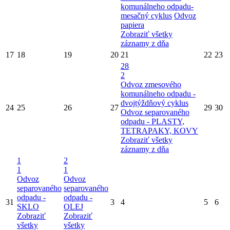
komunálneho odpadu-
mesačný cyklus
Odvoz
papiera
Zobraziť všetky
záznamy z dňa
17
18
19
20
21
22
23
28
2
Odvoz zmesového
komunálneho odpadu -
dvojtýždňový cyklus
24
25
26
27
29
30
Odvoz separovaného
odpadu - PLASTY,
TETRAPAKY, KOVY
Zobraziť všetky
záznamy z dňa
1
2
1
1
Odvoz
Odvoz
separovaného
separovaného
odpadu -
odpadu -
31
3
4
5
6
SKLO
OLEJ
Zobraziť
Zobraziť
všetky
všetky