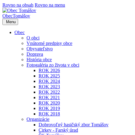
Rovno na obsah
Rovno na menu
Obec
Tomášov
Menu
Obec
O obci
Vnútorné predpisy obce
Obyvateľstvo
Doprava
História obce
Fotogaléria zo života v obci
ROK 2026
ROK 2025
ROK 2024
ROK 2023
ROK 2022
ROK 2021
ROK 2020
ROK 2019
ROK 2018
Organizácie
Dobrovoľný hasičský zbor Tomášov
Cirkev - Farský úrad