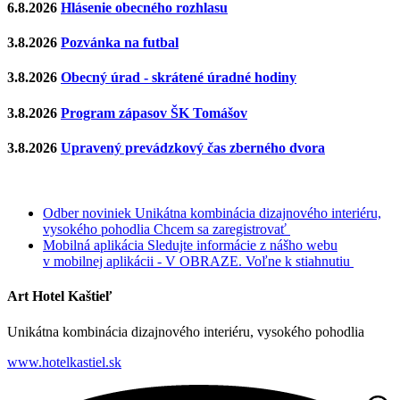
6.8.2026
Hlásenie obecného rozhlasu
3.8.2026
Pozvánka na futbal
3.8.2026
Obecný úrad - skrátené úradné hodiny
3.8.2026
Program zápasov ŠK Tomášov
3.8.2026
Upravený prevádzkový čas zberného dvora
Odber noviniek
Unikátna kombinácia dizajnového interiéru,
vysokého pohodlia
Chcem sa zaregistrovať
Mobilná aplikácia
Sledujte informácie z nášho webu
v mobilnej aplikácii - V OBRAZE.
Voľne k stiahnutiu
Art Hotel Kaštieľ
Unikátna kombinácia dizajnového interiéru, vysokého pohodlia
www.hotelkastiel.sk