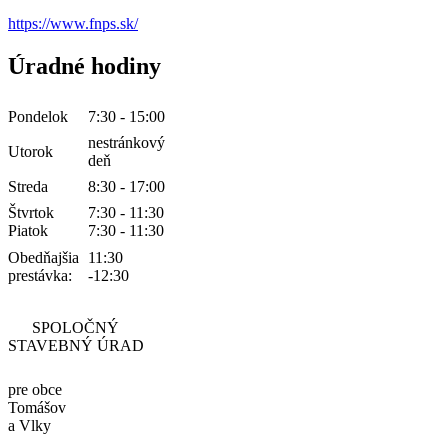
https://www.fnps.sk/
Úradné hodiny
Pondelok
7:30 - 15:00
nestránkový
Utorok
deň
Streda
8:30 - 17:00
Štvrtok
7:30 - 11:30
Piatok
7:30 - 11:30
Obedňajšia
11:30
prestávka:
-12:30
SPOLOČNÝ
STAVEBNÝ ÚRAD
pre obce
Tomášov
a Vlky