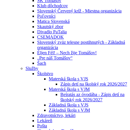
ŠK Tomášov
Klub dôchodcov
Slovenský Červený kríž - Miestna organizácia
Poľovníci
Matica Slovenská
Skautský zbor
Divadlo PaTalia
CSEMADOK
Slovenský zväz telesne postihnutých - Základná
organizácia
Éljen Fél! – Nech žije Tomášov!
„Pre náš Tomášov“
Šach
Služby
Školstvo
Materská škola s VJS
Zápis detí na školský rok 2026/2027
Materská škola s VJM
Beíratás az óvodába - Zápis detí na
školský rok 2026/2027
Základná škola s VJS
Základná škola s VJM
Zdravotníctvo, lekári
Lekáreň
Pošta