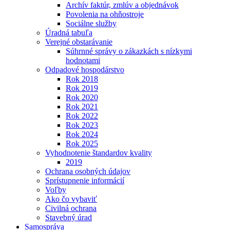
Archív faktúr, zmlúv a objednávok
Povolenia na ohňostroje
Sociálne služby
Úradná tabuľa
Verejné obstarávanie
Súhrnné správy o zákazkách s nízkymi
hodnotami
Odpadové hospodárstvo
Rok 2018
Rok 2019
Rok 2020
Rok 2021
Rok 2022
Rok 2023
Rok 2024
Rok 2025
Vyhodnotenie štandardov kvality
2019
Ochrana osobných údajov
Sprístupnenie informácií
Voľby
Ako čo vybaviť
Civilná ochrana
Stavebný úrad
Samospráva