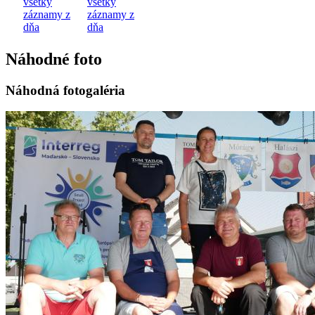
všetky
všetky
záznamy z
záznamy z
dňa
dňa
Náhodné foto
Náhodná fotogaléria