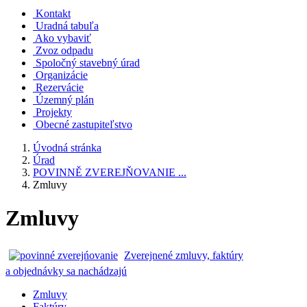
Kontakt
Uradná tabuľa
Ako vybaviť
Zvoz odpadu
Spoločný stavebný úrad
Organizácie
Rezervácie
Územný plán
Projekty
Obecné zastupiteľstvo
Úvodná stránka
Úrad
POVINNĚ ZVEREJŇOVANIE ...
Zmluvy
Zmluvy
Zverejnené zmluvy, faktúry
a objednávky sa nachádzajú
Zmluvy
Faktúry