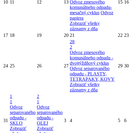
10
11
12
13
Odvoz zmesového
15
16
komunálneho odpadu-
mesačný cyklus
Odvoz
papiera
Zobraziť všetky
záznamy z dňa
17
18
19
20
21
22
23
28
2
Odvoz zmesového
komunálneho odpadu -
dvojtýždňový cyklus
24
25
26
27
29
30
Odvoz separovaného
odpadu - PLASTY,
TETRAPAKY, KOVY
Zobraziť všetky
záznamy z dňa
1
2
1
1
Odvoz
Odvoz
separovaného
separovaného
odpadu -
odpadu -
31
3
4
5
6
SKLO
OLEJ
Zobraziť
Zobraziť