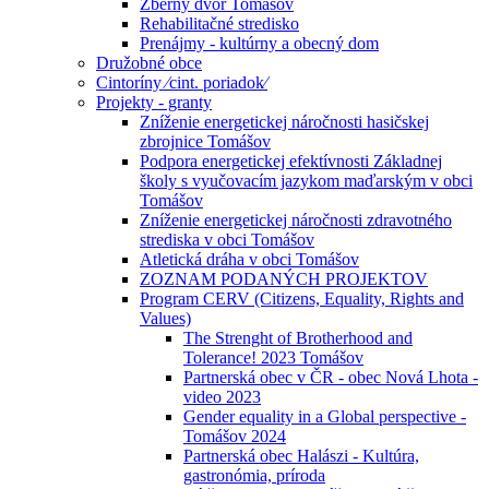
Zberný dvor Tomášov
Rehabilitačné stredisko
Prenájmy - kultúrny a obecný dom
Družobné obce
Cintoríny ⁄cint. poriadok⁄
Projekty - granty
Zníženie energetickej náročnosti hasičskej
zbrojnice Tomášov
Podpora energetickej efektívnosti Základnej
školy s vyučovacím jazykom maďarským v obci
Tomášov
Zníženie energetickej náročnosti zdravotného
strediska v obci Tomášov
Atletická dráha v obci Tomášov
ZOZNAM PODANÝCH PROJEKTOV
Program CERV (Citizens, Equality, Rights and
Values)
The Strenght of Brotherhood and
Tolerance! 2023 Tomášov
Partnerská obec v ČR - obec Nová Lhota -
video 2023
Gender equality in a Global perspective -
Tomášov 2024
Partnerská obec Halászi - Kultúra,
gastronómia, príroda