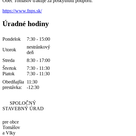
Obec Tomášov ďakuje za poskytnutú podporu.
https://www.fnps.sk/
Úradné hodiny
Pondelok
7:30 - 15:00
nestránkový
Utorok
deň
Streda
8:30 - 17:00
Štvrtok
7:30 - 11:30
Piatok
7:30 - 11:30
Obedňajšia
11:30
prestávka:
-12:30
SPOLOČNÝ
STAVEBNÝ ÚRAD
pre obce
Tomášov
a Vlky