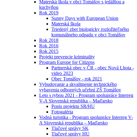
Materská škola v obci Tomášov s jedálňou a
kuchyňou
Rok 2019
Sunny Days with European Union
Materská škola
Triedený zber biologicky rozložiteľného
komunálneho odpadu v obci Tomášov
Rok 2018
Rok 2016
Rok 2015
Projekt prevencie kriminality
Program Europe for Citizens
Partnerská obec v ČR - obec Nová Lhota -
video 2023
Obec Tomášov - rok 2021
Vybudovanie a skvalitnenie technického
vybavenia odborných učební ZŠ Tomášov
Leto s rybou 2021 - Program spolupráce Interreg
V-A Slovenská republika – Maďarsko
Popis projektu SR⁄HU
Fotogaléria
Vodná turistika - Program spolupráce Interreg V-
A Slovenská republika – Maďarsko
Tlačové správy SK
Tlačové správy HU