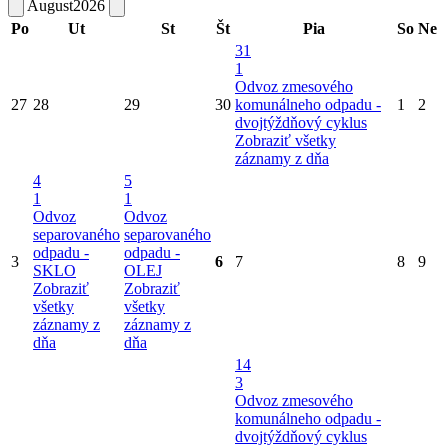
August
2026
Po
Ut
St
Št
Pia
So
Ne
31
1
Odvoz zmesového
27
28
29
30
komunálneho odpadu -
1
2
dvojtýždňový cyklus
Zobraziť všetky
záznamy z dňa
4
5
1
1
Odvoz
Odvoz
separovaného
separovaného
odpadu -
odpadu -
3
6
7
8
9
SKLO
OLEJ
Zobraziť
Zobraziť
všetky
všetky
záznamy z
záznamy z
dňa
dňa
14
3
Odvoz zmesového
komunálneho odpadu -
dvojtýždňový cyklus