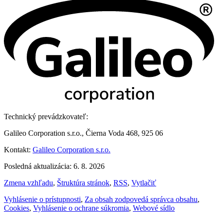
Technický prevádzkovateľ:
Galileo Corporation s.r.o., Čierna Voda 468, 925 06
Kontakt:
Galileo Corporation s.r.o.
Posledná aktualizácia: 6. 8. 2026
Zmena vzhľadu
,
Štruktúra stránok
,
RSS
,
Vytlačiť
Vyhlásenie o prístupnosti
,
Za obsah zodpovedá správca obsahu
,
Cookies
,
Vyhlásenie o ochrane súkromia
,
Webové sídlo