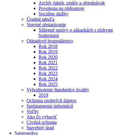
Archív faktúr, zmlúv a objednávok
Povolenia na ohňostroje
Sociálne služby
Úradná tabuľa
Verejné obstarávanie
Súhrnné správy o zákazkách s nízkymi
hodnotami
Odpadové hospodárstvo
Rok 2018
Rok 2019
Rok 2020
Rok 2021
Rok 2022
Rok 2023
Rok 2024
Rok 2025
Vyhodnotenie štandardov kvality
2019
Ochrana osobných údajov
Sprístupnenie informácií
Voľby
Ako čo vybaviť
Civilná ochrana
Stavebný úrad
Samospráva