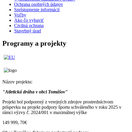
Ochrana osobných údajov
Sprístupnenie informácií
Voľby
Ako čo vybaviť
Civilná ochrana
Stavebný úrad
Programy a projekty
Názov projektu:
"Atletická dráha v obci Tomášov"
Projekt bol podporený z verejných zdrojov prostredníctvom
príspevku na projekt podpory športu schváleného v roku 2025 v
rámci výzvy č. 2024/001 v maximálnej výške
149 999, 70€