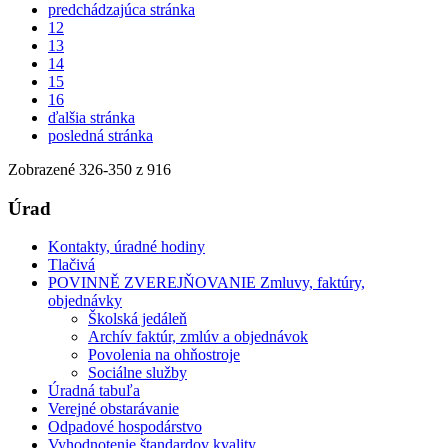
predchádzajúca stránka
12
13
14
15
16
ďalšia stránka
posledná stránka
Zobrazené
326
-
350
z 916
Úrad
Kontakty, úradné hodiny
Tlačivá
POVINNĚ ZVEREJŇOVANIE Zmluvy, faktúry,
objednávky
Školská jedáleň
Archív faktúr, zmlúv a objednávok
Povolenia na ohňostroje
Sociálne služby
Úradná tabuľa
Verejné obstarávanie
Odpadové hospodárstvo
Vyhodnotenie štandardov kvality