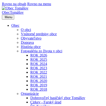
Rovno na obsah
Rovno na menu
Obec
Tomášov
Menu
Obec
O obci
Vnútorné predpisy obce
Obyvateľstvo
Doprava
História obce
Fotogaléria zo života v obci
ROK 2026
ROK 2025
ROK 2024
ROK 2023
ROK 2022
ROK 2021
ROK 2020
ROK 2019
ROK 2018
Organizácie
Dobrovoľný hasičský zbor Tomášov
Cirkev - Farský úrad