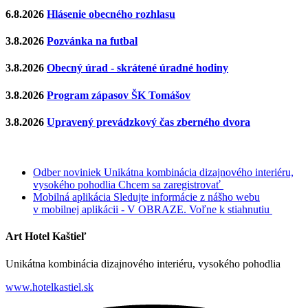
6.8.2026
Hlásenie obecného rozhlasu
3.8.2026
Pozvánka na futbal
3.8.2026
Obecný úrad - skrátené úradné hodiny
3.8.2026
Program zápasov ŠK Tomášov
3.8.2026
Upravený prevádzkový čas zberného dvora
Odber noviniek
Unikátna kombinácia dizajnového interiéru,
vysokého pohodlia
Chcem sa zaregistrovať
Mobilná aplikácia
Sledujte informácie z nášho webu
v mobilnej aplikácii - V OBRAZE.
Voľne k stiahnutiu
Art Hotel Kaštieľ
Unikátna kombinácia dizajnového interiéru, vysokého pohodlia
www.hotelkastiel.sk