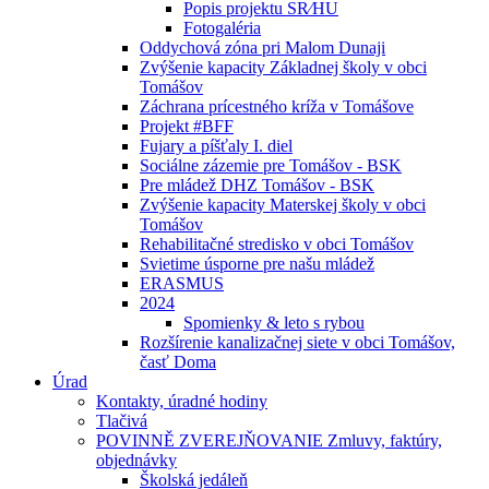
Popis projektu SR⁄HU
Fotogaléria
Oddychová zóna pri Malom Dunaji
Zvýšenie kapacity Základnej školy v obci
Tomášov
Záchrana prícestného kríža v Tomášove
Projekt #BFF
Fujary a píšťaly I. diel
Sociálne zázemie pre Tomášov - BSK
Pre mládež DHZ Tomášov - BSK
Zvýšenie kapacity Materskej školy v obci
Tomášov
Rehabilitačné stredisko v obci Tomášov
Svietime úsporne pre našu mládež
ERASMUS
2024
Spomienky & leto s rybou
Rozšírenie kanalizačnej siete v obci Tomášov,
časť Doma
Úrad
Kontakty, úradné hodiny
Tlačivá
POVINNĚ ZVEREJŇOVANIE Zmluvy, faktúry,
objednávky
Školská jedáleň