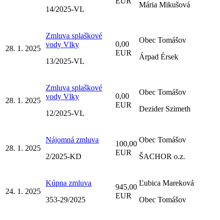
EUR
Mária Mikušová
14/2025-VL
Zmluva splaškové
Obec Tomášov
0,00
vody Vlky
28. 1. 2025
EUR
Árpad Érsek
13/2025-VL
Zmluva splaškové
Obec Tomášov
0,00
vody Vlky
28. 1. 2025
EUR
Dezider Szimeth
12/2025-VL
Nájomná zmluva
Obec Tomášov
100,00
28. 1. 2025
EUR
2/2025-KD
ŠACHOR o.z.
Kúpna zmluva
Ľubica Mareková
945,00
24. 1. 2025
EUR
353-29/2025
Obec Tomášov