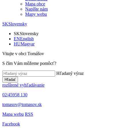
Mapa obce
Napíšte nám
Mapy webu
SK
Slovensky
SK
Slovensky
EN
English
HU
Magyar
Vitajte v obci Tomášov
S čím Vám môžeme pomôcť?
Hľadaný výraz
Hľadať
rozšírené vyhľadávanie
02/45958 130
tomasov@tomasov.sk
Mapa webu
RSS
Facebook