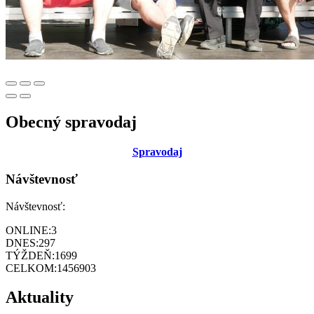
Obecný spravodaj
Sp
ravodaj
Návštevnosť
Návštevnosť:
ONLINE:
3
DNES:
297
TÝŽDEŇ:
1699
CELKOM:
1456903
Aktuality