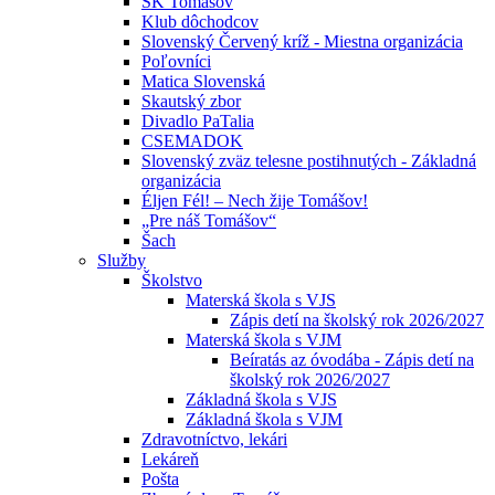
ŠK Tomášov
Klub dôchodcov
Slovenský Červený kríž - Miestna organizácia
Poľovníci
Matica Slovenská
Skautský zbor
Divadlo PaTalia
CSEMADOK
Slovenský zväz telesne postihnutých - Základná
organizácia
Éljen Fél! – Nech žije Tomášov!
„Pre náš Tomášov“
Šach
Služby
Školstvo
Materská škola s VJS
Zápis detí na školský rok 2026/2027
Materská škola s VJM
Beíratás az óvodába - Zápis detí na
školský rok 2026/2027
Základná škola s VJS
Základná škola s VJM
Zdravotníctvo, lekári
Lekáreň
Pošta