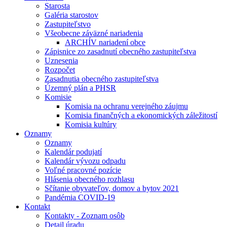
Starosta
Galéria starostov
Zastupiteľstvo
Všeobecne záväzné nariadenia
ARCHÍV nariadení obce
Zápisnice zo zasadnutí obecného zastupiteľstva
Uznesenia
Rozpočet
Zasadnutia obecného zastupiteľstva
Územný plán a PHSR
Komisie
Komisia na ochranu verejného záujmu
Komisia finančných a ekonomických záležitostí
Komisia kultúry
Oznamy
Oznamy
Kalendár podujatí
Kalendár vývozu odpadu
Voľné pracovné pozície
Hlásenia obecného rozhlasu
Sčítanie obyvateľov, domov a bytov 2021
Pandémia COVID-19
Kontakt
Kontakty - Zoznam osôb
Detail úradu