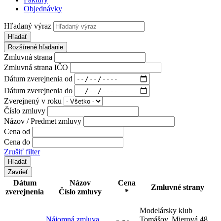
Objednávky
Hľadaný výraz
Hľadať
Rozšírené hľadanie
Zmluvná strana
Zmluvná strana IČO
Dátum zverejnenia od
Dátum zverejnenia do
Zverejnený v roku
Číslo zmluvy
Názov / Predmet zmluvy
Cena od
Cena do
Zrušiť filter
Zavrieť
Dátum
Názov
Cena
Zmluvné strany
zverejnenia
Číslo zmluvy
*
Modelársky klub
Nájomná zmluva
Tomášov, Mierová 48,