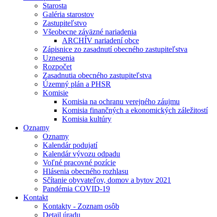
Starosta
Galéria starostov
Zastupiteľstvo
Všeobecne záväzné nariadenia
ARCHÍV nariadení obce
Zápisnice zo zasadnutí obecného zastupiteľstva
Uznesenia
Rozpočet
Zasadnutia obecného zastupiteľstva
Územný plán a PHSR
Komisie
Komisia na ochranu verejného záujmu
Komisia finančných a ekonomických záležitostí
Komisia kultúry
Oznamy
Oznamy
Kalendár podujatí
Kalendár vývozu odpadu
Voľné pracovné pozície
Hlásenia obecného rozhlasu
Sčítanie obyvateľov, domov a bytov 2021
Pandémia COVID-19
Kontakt
Kontakty - Zoznam osôb
Detail úradu