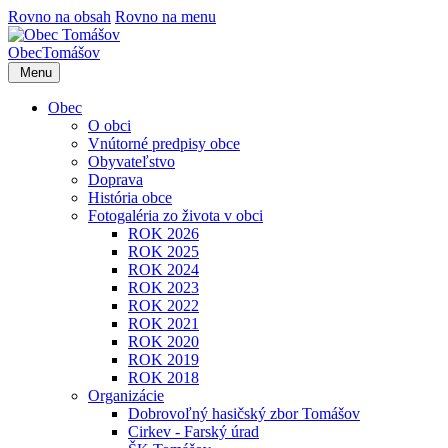
Rovno na obsah
Rovno na menu
Obec
Tomášov
Menu
Obec
O obci
Vnútorné predpisy obce
Obyvateľstvo
Doprava
História obce
Fotogaléria zo života v obci
ROK 2026
ROK 2025
ROK 2024
ROK 2023
ROK 2022
ROK 2021
ROK 2020
ROK 2019
ROK 2018
Organizácie
Dobrovoľný hasičský zbor Tomášov
Cirkev - Farský úrad