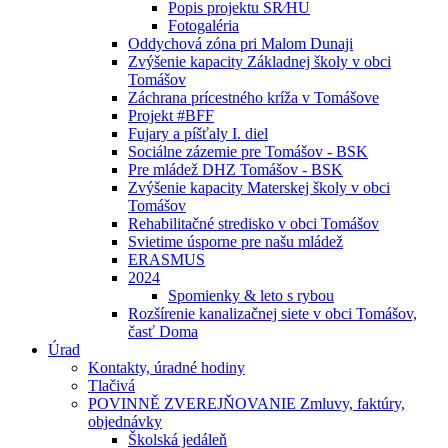
Popis projektu SR⁄HU
Fotogaléria
Oddychová zóna pri Malom Dunaji
Zvýšenie kapacity Základnej školy v obci
Tomášov
Záchrana prícestného kríža v Tomášove
Projekt #BFF
Fujary a píšťaly I. diel
Sociálne zázemie pre Tomášov - BSK
Pre mládež DHZ Tomášov - BSK
Zvýšenie kapacity Materskej školy v obci
Tomášov
Rehabilitačné stredisko v obci Tomášov
Svietime úsporne pre našu mládež
ERASMUS
2024
Spomienky & leto s rybou
Rozšírenie kanalizačnej siete v obci Tomášov,
časť Doma
Úrad
Kontakty, úradné hodiny
Tlačivá
POVINNĚ ZVEREJŇOVANIE Zmluvy, faktúry,
objednávky
Školská jedáleň