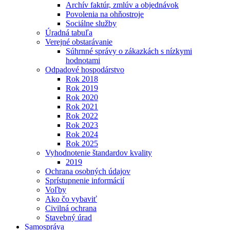
Archív faktúr, zmlúv a objednávok
Povolenia na ohňostroje
Sociálne služby
Úradná tabuľa
Verejné obstarávanie
Súhrnné správy o zákazkách s nízkymi
hodnotami
Odpadové hospodárstvo
Rok 2018
Rok 2019
Rok 2020
Rok 2021
Rok 2022
Rok 2023
Rok 2024
Rok 2025
Vyhodnotenie štandardov kvality
2019
Ochrana osobných údajov
Sprístupnenie informácií
Voľby
Ako čo vybaviť
Civilná ochrana
Stavebný úrad
Samospráva