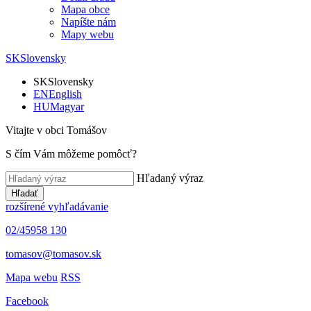
Mapa obce
Napíšte nám
Mapy webu
SK
Slovensky
SK
Slovensky
EN
English
HU
Magyar
Vitajte v obci Tomášov
S čím Vám môžeme pomôcť?
Hľadaný výraz
Hľadať
rozšírené vyhľadávanie
02/45958 130
tomasov@tomasov.sk
Mapa webu
RSS
Facebook