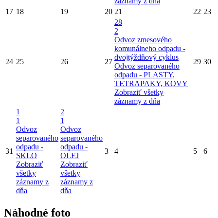
záznamy z dňa
17
18
19
20
21
22
23
28
2
Odvoz zmesového
komunálneho odpadu -
dvojtýždňový cyklus
24
25
26
27
29
30
Odvoz separovaného
odpadu - PLASTY,
TETRAPAKY, KOVY
Zobraziť všetky
záznamy z dňa
1
2
1
1
Odvoz
Odvoz
separovaného
separovaného
odpadu -
odpadu -
31
3
4
5
6
SKLO
OLEJ
Zobraziť
Zobraziť
všetky
všetky
záznamy z
záznamy z
dňa
dňa
Náhodné foto