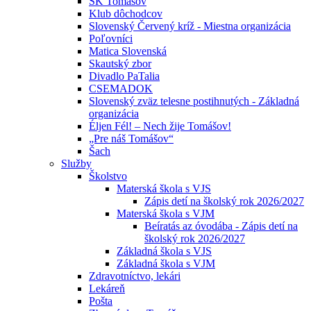
ŠK Tomášov
Klub dôchodcov
Slovenský Červený kríž - Miestna organizácia
Poľovníci
Matica Slovenská
Skautský zbor
Divadlo PaTalia
CSEMADOK
Slovenský zväz telesne postihnutých - Základná
organizácia
Éljen Fél! – Nech žije Tomášov!
„Pre náš Tomášov“
Šach
Služby
Školstvo
Materská škola s VJS
Zápis detí na školský rok 2026/2027
Materská škola s VJM
Beíratás az óvodába - Zápis detí na
školský rok 2026/2027
Základná škola s VJS
Základná škola s VJM
Zdravotníctvo, lekári
Lekáreň
Pošta