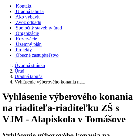
Kontakt
Uradná tabuľa
Ako vybaviť
Zvoz odpadu
Spoločný stavebný úrad
Organizácie
Rezervácie
Územný plán
Projekty
Obecné zastupiteľstvo
Úvodná stránka
Úrad
Úradná tabuľa
Vyhlásenie výberového konania na...
Vyhlásenie výberového konania
na riaditeľa-riaditeľku ZŠ s
VJM - Alapiskola v Tomášove
Vyhlásenie výberového konania na