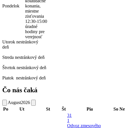
kolaudačné
Pondelok
konania,
miestne
zisťovania
12:30-15:00
úradné
hodiny pre
verejnosť
Utorok
nestránkový
deň
Streda
nestránkový deň
Štvrtok
nestránkový deň
Piatok
nestránkový deň
Čo nás čaká
August
2026
Po
Ut
St
Št
Pia
So
Ne
31
1
Odvoz zmesového