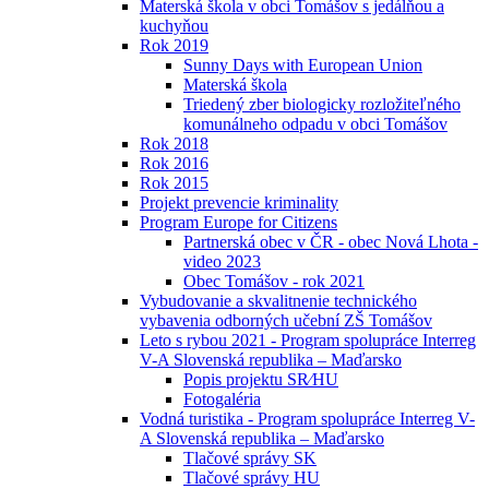
Materská škola v obci Tomášov s jedálňou a
kuchyňou
Rok 2019
Sunny Days with European Union
Materská škola
Triedený zber biologicky rozložiteľného
komunálneho odpadu v obci Tomášov
Rok 2018
Rok 2016
Rok 2015
Projekt prevencie kriminality
Program Europe for Citizens
Partnerská obec v ČR - obec Nová Lhota -
video 2023
Obec Tomášov - rok 2021
Vybudovanie a skvalitnenie technického
vybavenia odborných učební ZŠ Tomášov
Leto s rybou 2021 - Program spolupráce Interreg
V-A Slovenská republika – Maďarsko
Popis projektu SR⁄HU
Fotogaléria
Vodná turistika - Program spolupráce Interreg V-
A Slovenská republika – Maďarsko
Tlačové správy SK
Tlačové správy HU