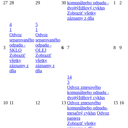
27
28
29
30
komunálneho odpadu -
1
2
dvojtýždňový cyklus
Zobraziť všetky
záznamy z dňa
4
5
1
1
Odvoz
Odvoz
separovaného
separovaného
odpadu -
odpadu -
3
6
7
8
9
SKLO
OLEJ
Zobraziť
Zobraziť
všetky
všetky
záznamy z
záznamy z
dňa
dňa
14
3
Odvoz zmesového
komunálneho odpadu -
dvojtýždňový cyklus
10
11
12
13
Odvoz zmesového
15
16
komunálneho odpadu-
mesačný cyklus
Odvoz
papiera
Zobraziť všetky