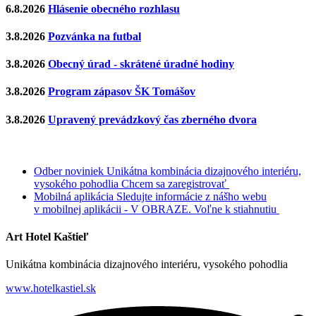
6.8.2026
Hlásenie obecného rozhlasu
3.8.2026
Pozvánka na futbal
3.8.2026
Obecný úrad - skrátené úradné hodiny
3.8.2026
Program zápasov ŠK Tomášov
3.8.2026
Upravený prevádzkový čas zberného dvora
Odber noviniek
Unikátna kombinácia dizajnového interiéru,
vysokého pohodlia
Chcem sa zaregistrovať
Mobilná aplikácia
Sledujte informácie z nášho webu
v mobilnej aplikácii - V OBRAZE.
Voľne k stiahnutiu
Art Hotel Kaštieľ
Unikátna kombinácia dizajnového interiéru, vysokého pohodlia
www.hotelkastiel.sk