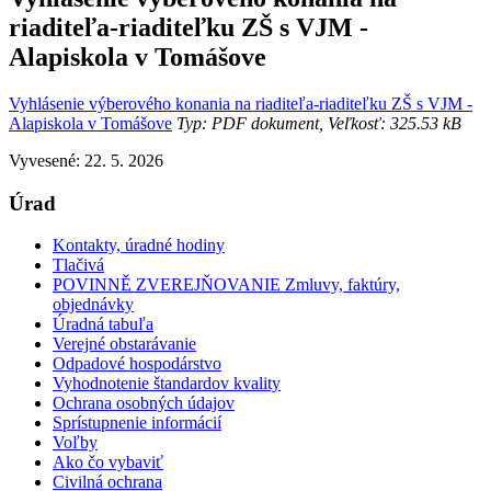
riaditeľa-riaditeľku ZŠ s VJM -
Alapiskola v Tomášove
Vyhlásenie výberového konania na riaditeľa-riaditeľku ZŠ s VJM -
Alapiskola v Tomášove
Typ: PDF dokument, Veľkosť: 325.53 kB
Vyvesené: 22. 5. 2026
Úrad
Kontakty, úradné hodiny
Tlačivá
POVINNĚ ZVEREJŇOVANIE Zmluvy, faktúry,
objednávky
Úradná tabuľa
Verejné obstarávanie
Odpadové hospodárstvo
Vyhodnotenie štandardov kvality
Ochrana osobných údajov
Sprístupnenie informácií
Voľby
Ako čo vybaviť
Civilná ochrana