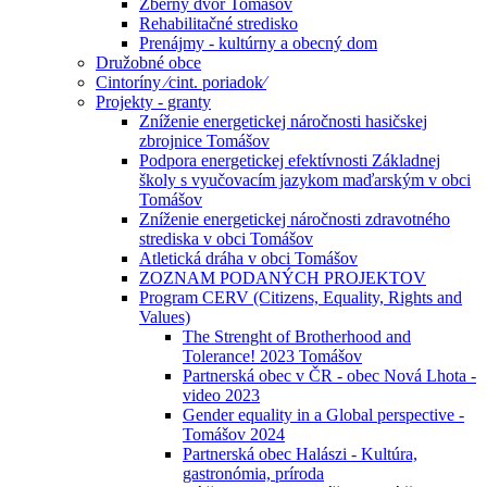
Zberný dvor Tomášov
Rehabilitačné stredisko
Prenájmy - kultúrny a obecný dom
Družobné obce
Cintoríny ⁄cint. poriadok⁄
Projekty - granty
Zníženie energetickej náročnosti hasičskej
zbrojnice Tomášov
Podpora energetickej efektívnosti Základnej
školy s vyučovacím jazykom maďarským v obci
Tomášov
Zníženie energetickej náročnosti zdravotného
strediska v obci Tomášov
Atletická dráha v obci Tomášov
ZOZNAM PODANÝCH PROJEKTOV
Program CERV (Citizens, Equality, Rights and
Values)
The Strenght of Brotherhood and
Tolerance! 2023 Tomášov
Partnerská obec v ČR - obec Nová Lhota -
video 2023
Gender equality in a Global perspective -
Tomášov 2024
Partnerská obec Halászi - Kultúra,
gastronómia, príroda