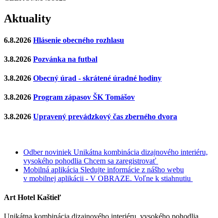
Aktuality
6.8.2026
Hlásenie obecného rozhlasu
3.8.2026
Pozvánka na futbal
3.8.2026
Obecný úrad - skrátené úradné hodiny
3.8.2026
Program zápasov ŠK Tomášov
3.8.2026
Upravený prevádzkový čas zberného dvora
Odber noviniek
Unikátna kombinácia dizajnového interiéru,
vysokého pohodlia
Chcem sa zaregistrovať
Mobilná aplikácia
Sledujte informácie z nášho webu
v mobilnej aplikácii - V OBRAZE.
Voľne k stiahnutiu
Art Hotel Kaštieľ
Unikátna kombinácia dizajnového interiéru, vysokého pohodlia