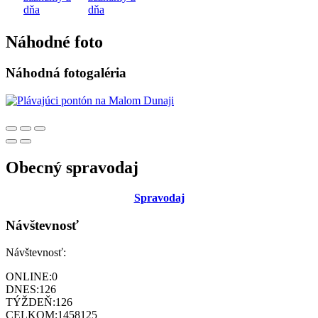
dňa
dňa
Náhodné foto
Náhodná fotogaléria
Obecný spravodaj
Sp
ravodaj
Návštevnosť
Návštevnosť:
ONLINE:
0
DNES:
126
TÝŽDEŇ:
126
CELKOM:
1458125