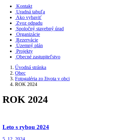
Kontakt
Uradná tabuľa
Ako vybaviť
Zvoz odpadu
Spoločný stavebný úrad
Organizácie
Rezervácie
Územný plán
Projekty
Obecné zastupiteľstvo
Úvodná stránka
Obec
Fotogaléria zo života v obci
ROK 2024
ROK 2024
Leto s rybou 2024
5. 12. 2024