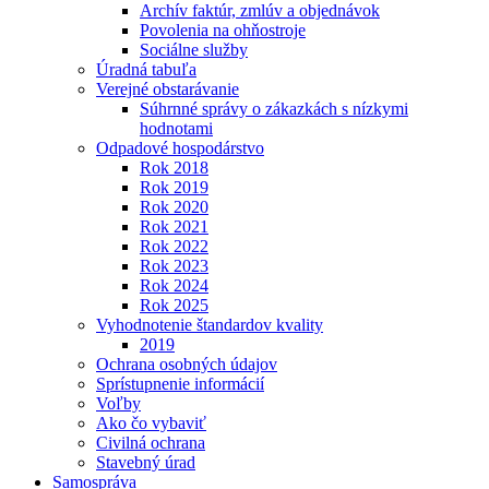
Archív faktúr, zmlúv a objednávok
Povolenia na ohňostroje
Sociálne služby
Úradná tabuľa
Verejné obstarávanie
Súhrnné správy o zákazkách s nízkymi
hodnotami
Odpadové hospodárstvo
Rok 2018
Rok 2019
Rok 2020
Rok 2021
Rok 2022
Rok 2023
Rok 2024
Rok 2025
Vyhodnotenie štandardov kvality
2019
Ochrana osobných údajov
Sprístupnenie informácií
Voľby
Ako čo vybaviť
Civilná ochrana
Stavebný úrad
Samospráva