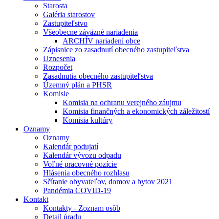
Starosta
Galéria starostov
Zastupiteľstvo
Všeobecne záväzné nariadenia
ARCHÍV nariadení obce
Zápisnice zo zasadnutí obecného zastupiteľstva
Uznesenia
Rozpočet
Zasadnutia obecného zastupiteľstva
Územný plán a PHSR
Komisie
Komisia na ochranu verejného záujmu
Komisia finančných a ekonomických záležitostí
Komisia kultúry
Oznamy
Oznamy
Kalendár podujatí
Kalendár vývozu odpadu
Voľné pracovné pozície
Hlásenia obecného rozhlasu
Sčítanie obyvateľov, domov a bytov 2021
Pandémia COVID-19
Kontakt
Kontakty - Zoznam osôb
Detail úradu