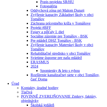
Popis projektu SR⁄HU
Fotogaléria
Oddychová zóna pri Malom Dunaji
Zvýšenie kapacity Základnej školy v obci
Tomášov
Záchrana prícestného kríža v Tomášove
Projekt #BFF
Fujary a píšťaly I. diel
Sociálne zázemie pre Tomášov - BSK
Pre mládež DHZ Tomášov - BSK
Zvýšenie kapacity Materskej školy v obci
Tomášov
Rehabilitačné stredisko v obci Tomášov
Svietime úsporne pre našu mládež
ERASMUS
2024
Spomienky & leto s rybou
Rozšírenie kanalizačnej siete v obci Tomášov,
časť Doma
Úrad
Kontakty, úradné hodiny
Tlačivá
POVINNĚ ZVEREJŇOVANIE Zmluvy, faktúry,
objednávky
Školská jedáleň