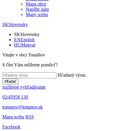
Mapa obce
Napíšte nám
Mapy webu
SK
Slovensky
SK
Slovensky
EN
English
HU
Magyar
Vitajte v obci Tomášov
S čím Vám môžeme pomôcť?
Hľadaný výraz
Hľadať
rozšírené vyhľadávanie
02/45958 130
tomasov@tomasov.sk
Mapa webu
RSS
Facebook