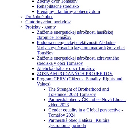
Zberný dvor Tomášov
Rehabilitačné stredisko
Prenájmy - kultúrny a obecný dom
Družobné obce
Cintoríny ⁄cint. poriadok⁄
Projekty - granty
Zníženie energetickej náročnosti hasičskej
zbrojnice Tomášov
Podpora energetickej efektívnosti Základnej
školy s vyučovacím jazykom maďarským v obci
Tomášov
Zníženie energetickej náročnosti zdravotného
strediska v obci Tomášov
Atletická dráha v obci Tomášov
ZOZNAM PODANÝCH PROJEKTOV
Program CERV (Citizens, Equality, Rights and
Values)
The Strenght of Brotherhood and
Tolerance! 2023 Tomášov
Partnerská obec v ČR - obec Nová Lhota -
video 2023
Gender equality in a Global perspective -
Tomášov 2024
Partnerská obec Halászi - Kultúra,
gastronómia, príroda