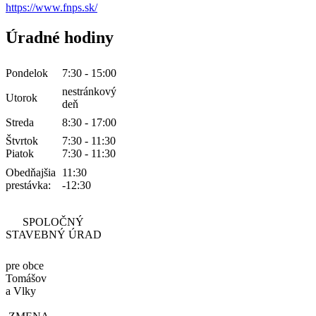
https://www.fnps.sk/
Úradné hodiny
Pondelok
7:30 - 15:00
nestránkový
Utorok
deň
Streda
8:30 - 17:00
Štvrtok
7:30 - 11:30
Piatok
7:30 - 11:30
Obedňajšia
11:30
prestávka:
-12:30
SPOLOČNÝ
STAVEBNÝ ÚRAD
pre obce
Tomášov
a Vlky