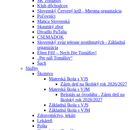
ŠK Tomášov
Klub dôchodcov
Slovenský Červený kríž - Miestna organizácia
Poľovníci
Matica Slovenská
Skautský zbor
Divadlo PaTalia
CSEMADOK
Slovenský zväz telesne postihnutých - Základná
organizácia
Éljen Fél! – Nech žije Tomášov!
„Pre náš Tomášov“
Šach
Služby
Školstvo
Materská škola s VJS
Zápis detí na školský rok 2026/2027
Materská škola s VJM
Beíratás az óvodába - Zápis detí na
školský rok 2026/2027
Základná škola s VJS
Základná škola s VJM
Zdravotníctvo, lekári
Lekáreň
Pošta