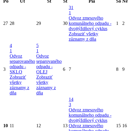
Po
Ut
St
Št
Pia
So
Ne
31
1
Odvoz zmesového
27
28
29
30
komunálneho odpadu -
1
2
dvojtýždňový cyklus
Zobraziť všetky
záznamy z dňa
4
5
1
1
Odvoz
Odvoz
separovaného
separovaného
odpadu -
odpadu -
3
6
7
8
9
SKLO
OLEJ
Zobraziť
Zobraziť
všetky
všetky
záznamy z
záznamy z
dňa
dňa
14
3
Odvoz zmesového
komunálneho odpadu -
dvojtýždňový cyklus
10
11
12
13
Odvoz zmesového
15
16
komunálneho odpadu-