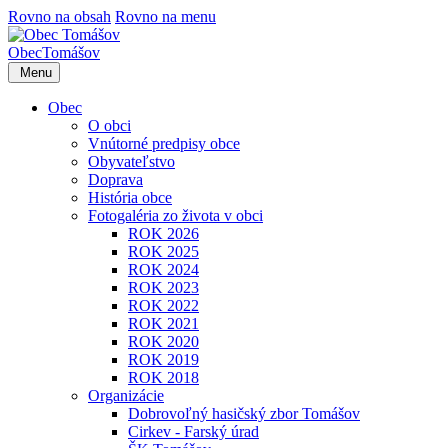
Rovno na obsah
Rovno na menu
Obec
Tomášov
Menu
Obec
O obci
Vnútorné predpisy obce
Obyvateľstvo
Doprava
História obce
Fotogaléria zo života v obci
ROK 2026
ROK 2025
ROK 2024
ROK 2023
ROK 2022
ROK 2021
ROK 2020
ROK 2019
ROK 2018
Organizácie
Dobrovoľný hasičský zbor Tomášov
Cirkev - Farský úrad