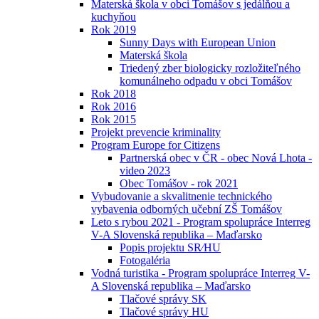
Materská škola v obci Tomášov s jedálňou a
kuchyňou
Rok 2019
Sunny Days with European Union
Materská škola
Triedený zber biologicky rozložiteľného
komunálneho odpadu v obci Tomášov
Rok 2018
Rok 2016
Rok 2015
Projekt prevencie kriminality
Program Europe for Citizens
Partnerská obec v ČR - obec Nová Lhota -
video 2023
Obec Tomášov - rok 2021
Vybudovanie a skvalitnenie technického
vybavenia odborných učební ZŠ Tomášov
Leto s rybou 2021 - Program spolupráce Interreg
V-A Slovenská republika – Maďarsko
Popis projektu SR⁄HU
Fotogaléria
Vodná turistika - Program spolupráce Interreg V-
A Slovenská republika – Maďarsko
Tlačové správy SK
Tlačové správy HU