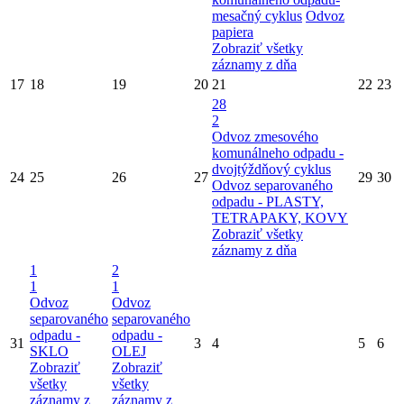
mesačný cyklus
Odvoz
papiera
Zobraziť všetky
záznamy z dňa
17
18
19
20
21
22
23
28
2
Odvoz zmesového
komunálneho odpadu -
dvojtýždňový cyklus
24
25
26
27
29
30
Odvoz separovaného
odpadu - PLASTY,
TETRAPAKY, KOVY
Zobraziť všetky
záznamy z dňa
1
2
1
1
Odvoz
Odvoz
separovaného
separovaného
odpadu -
odpadu -
31
3
4
5
6
SKLO
OLEJ
Zobraziť
Zobraziť
všetky
všetky
záznamy z
záznamy z