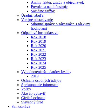
Archív faktúr, zmlúv a objednávok
Povolenia na ohňostroje
Sociálne služby
Úradná tabuľa
Verejné obstarávanie
Súhrnné správy o zákazkách s nízkymi
hodnotami
Odpadové hospodárstvo
Rok 2018
Rok 2019
Rok 2020
Rok 2021
Rok 2022
Rok 2023
Rok 2024
Rok 2025
Vyhodnotenie štandardov kvality
2019
Ochrana osobných údajov
Sprístupnenie informácií
Voľby
Ako čo vybaviť
Civilná ochrana
Stavebný úrad
Samospráva