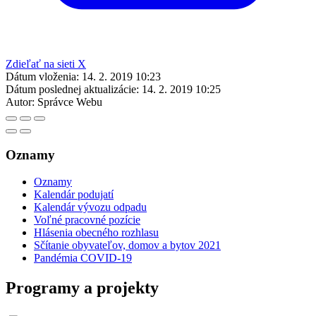
Zdieľať na sieti X
Dátum vloženia:
14. 2. 2019 10:23
Dátum poslednej aktualizácie:
14. 2. 2019 10:25
Autor:
Správce Webu
Oznamy
Oznamy
Kalendár podujatí
Kalendár vývozu odpadu
Voľné pracovné pozície
Hlásenia obecného rozhlasu
Sčítanie obyvateľov, domov a bytov 2021
Pandémia COVID-19
Programy a projekty