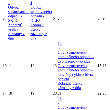
1
1
Odvoz
Odvoz
separovaného
separovaného
odpadu -
odpadu -
3
6
7
8
9
SKLO
OLEJ
Zobraziť
Zobraziť
všetky
všetky
záznamy z
záznamy z
dňa
dňa
14
3
Odvoz zmesového
komunálneho odpadu -
dvojtýždňový cyklus
10
11
12
13
Odvoz zmesového
15
16
komunálneho odpadu-
mesačný cyklus
Odvoz
papiera
Zobraziť všetky
záznamy z dňa
17
18
19
20
21
22
23
28
2
Odvoz zmesového