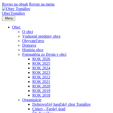
Rovno na obsah
Rovno na menu
Obec
Tomášov
Menu
Obec
O obci
Vnútorné predpisy obce
Obyvateľstvo
Doprava
História obce
Fotogaléria zo života v obci
ROK 2026
ROK 2025
ROK 2024
ROK 2023
ROK 2022
ROK 2021
ROK 2020
ROK 2019
ROK 2018
Organizácie
Dobrovoľný hasičský zbor Tomášov
Cirkev - Farský úrad