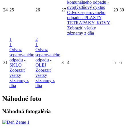
komunálneho odpadu -
dvojtýždňový cyklus
24
25
26
27
29
30
Odvoz separovaného
odpadu - PLASTY,
TETRAPAKY, KOVY
Zobraziť všetky
záznamy z dňa
1
2
1
1
Odvoz
Odvoz
separovaného
separovaného
odpadu -
odpadu -
31
3
4
5
6
SKLO
OLEJ
Zobraziť
Zobraziť
všetky
všetky
záznamy z
záznamy z
dňa
dňa
Náhodné foto
Náhodná fotogaléria