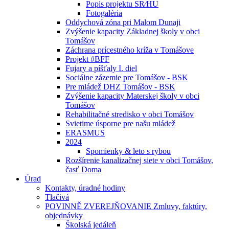
Popis projektu SR⁄HU
Fotogaléria
Oddychová zóna pri Malom Dunaji
Zvýšenie kapacity Základnej školy v obci
Tomášov
Záchrana prícestného kríža v Tomášove
Projekt #BFF
Fujary a píšťaly I. diel
Sociálne zázemie pre Tomášov - BSK
Pre mládež DHZ Tomášov - BSK
Zvýšenie kapacity Materskej školy v obci
Tomášov
Rehabilitačné stredisko v obci Tomášov
Svietime úsporne pre našu mládež
ERASMUS
2024
Spomienky & leto s rybou
Rozšírenie kanalizačnej siete v obci Tomášov,
časť Doma
Úrad
Kontakty, úradné hodiny
Tlačivá
POVINNĚ ZVEREJŇOVANIE Zmluvy, faktúry,
objednávky
Školská jedáleň