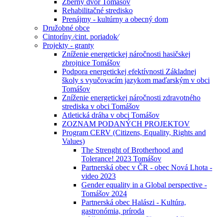
Zberný dvor Tomášov
Rehabilitačné stredisko
Prenájmy - kultúrny a obecný dom
Družobné obce
Cintoríny ⁄cint. poriadok⁄
Projekty - granty
Zníženie energetickej náročnosti hasičskej
zbrojnice Tomášov
Podpora energetickej efektívnosti Základnej
školy s vyučovacím jazykom maďarským v obci
Tomášov
Zníženie energetickej náročnosti zdravotného
strediska v obci Tomášov
Atletická dráha v obci Tomášov
ZOZNAM PODANÝCH PROJEKTOV
Program CERV (Citizens, Equality, Rights and
Values)
The Strenght of Brotherhood and
Tolerance! 2023 Tomášov
Partnerská obec v ČR - obec Nová Lhota -
video 2023
Gender equality in a Global perspective -
Tomášov 2024
Partnerská obec Halászi - Kultúra,
gastronómia, príroda