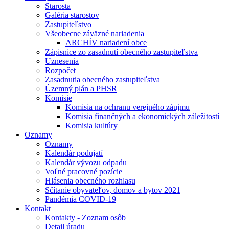
Starosta
Galéria starostov
Zastupiteľstvo
Všeobecne záväzné nariadenia
ARCHÍV nariadení obce
Zápisnice zo zasadnutí obecného zastupiteľstva
Uznesenia
Rozpočet
Zasadnutia obecného zastupiteľstva
Územný plán a PHSR
Komisie
Komisia na ochranu verejného záujmu
Komisia finančných a ekonomických záležitostí
Komisia kultúry
Oznamy
Oznamy
Kalendár podujatí
Kalendár vývozu odpadu
Voľné pracovné pozície
Hlásenia obecného rozhlasu
Sčítanie obyvateľov, domov a bytov 2021
Pandémia COVID-19
Kontakt
Kontakty - Zoznam osôb
Detail úradu