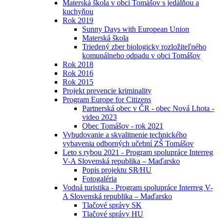
Materská škola v obci Tomášov s jedálňou a
kuchyňou
Rok 2019
Sunny Days with European Union
Materská škola
Triedený zber biologicky rozložiteľného
komunálneho odpadu v obci Tomášov
Rok 2018
Rok 2016
Rok 2015
Projekt prevencie kriminality
Program Europe for Citizens
Partnerská obec v ČR - obec Nová Lhota -
video 2023
Obec Tomášov - rok 2021
Vybudovanie a skvalitnenie technického
vybavenia odborných učební ZŠ Tomášov
Leto s rybou 2021 - Program spolupráce Interreg
V-A Slovenská republika – Maďarsko
Popis projektu SR⁄HU
Fotogaléria
Vodná turistika - Program spolupráce Interreg V-
A Slovenská republika – Maďarsko
Tlačové správy SK
Tlačové správy HU