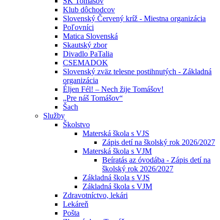
ŠK Tomášov
Klub dôchodcov
Slovenský Červený kríž - Miestna organizácia
Poľovníci
Matica Slovenská
Skautský zbor
Divadlo PaTalia
CSEMADOK
Slovenský zväz telesne postihnutých - Základná
organizácia
Éljen Fél! – Nech žije Tomášov!
„Pre náš Tomášov“
Šach
Služby
Školstvo
Materská škola s VJS
Zápis detí na školský rok 2026/2027
Materská škola s VJM
Beíratás az óvodába - Zápis detí na
školský rok 2026/2027
Základná škola s VJS
Základná škola s VJM
Zdravotníctvo, lekári
Lekáreň
Pošta