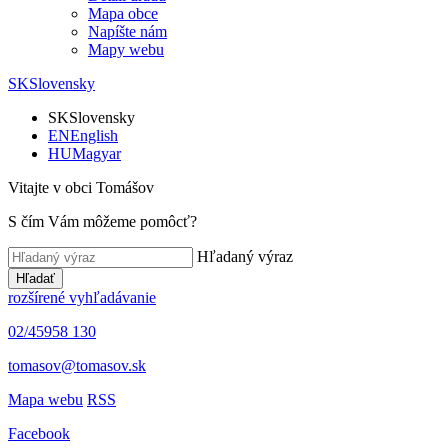
Mapa obce
Napíšte nám
Mapy webu
SK
Slovensky
SK
Slovensky
EN
English
HU
Magyar
Vitajte v obci Tomášov
S čím Vám môžeme pomôcť?
Hľadaný výraz
Hľadať
rozšírené vyhľadávanie
02/45958 130
tomasov@tomasov.sk
Mapa webu
RSS
Facebook