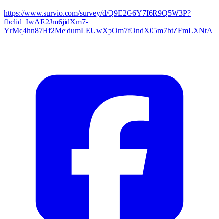
https://www.survio.com/survey/d/Q9E2G6Y7I6R9Q5W3P?
fbclid=IwAR2Jm6jidXm7-
YrMq4hn87Hf2MeidumLEUwXpOm7fOndX05m7btZFmLXNtA