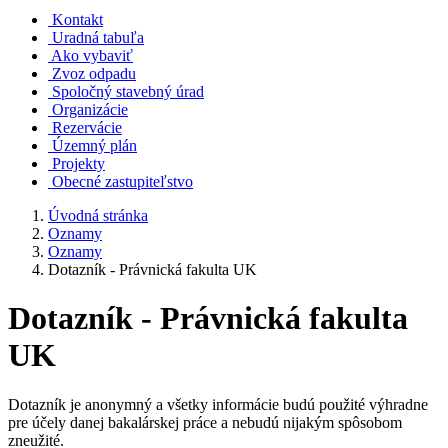
Kontakt
Uradná tabuľa
Ako vybaviť
Zvoz odpadu
Spoločný stavebný úrad
Organizácie
Rezervácie
Územný plán
Projekty
Obecné zastupiteľstvo
Úvodná stránka
Oznamy
Oznamy
Dotazník - Právnická fakulta UK
Dotazník - Právnická fakulta
UK
Dotazník je anonymný a všetky informácie budú použité výhradne
pre účely danej bakalárskej práce a nebudú nijakým spôsobom
zneužité.