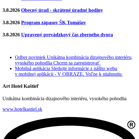
3.8.2026
Obecný úrad - skrátené úradné hodiny
3.8.2026
Program zápasov ŠK Tomášov
3.8.2026
Upravený prevádzkový čas zberného dvora
Odber noviniek
Unikátna kombinácia dizajnového interiéru,
vysokého pohodlia
Chcem sa zaregistrovať
Mobilná aplikácia
Sledujte informácie z nášho webu
v mobilnej aplikácii - V OBRAZE.
Voľne k stiahnutiu
Art Hotel Kaštieľ
Unikátna kombinácia dizajnového interiéru, vysokého pohodlia
www.hotelkastiel.sk