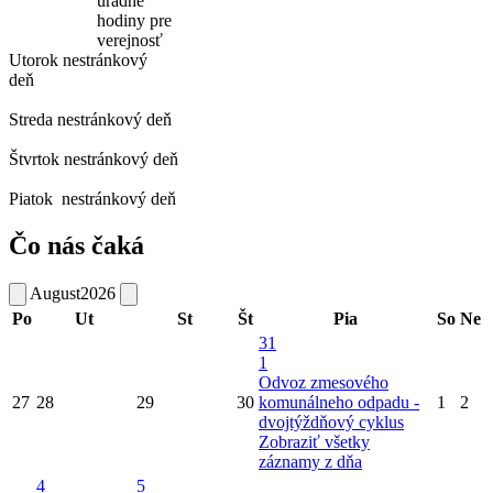
úradné
hodiny pre
verejnosť
Utorok
nestránkový
deň
Streda
nestránkový deň
Štvrtok
nestránkový deň
Piatok
nestránkový deň
Čo nás čaká
August
2026
Po
Ut
St
Št
Pia
So
Ne
31
1
Odvoz zmesového
27
28
29
30
komunálneho odpadu -
1
2
dvojtýždňový cyklus
Zobraziť všetky
záznamy z dňa
4
5