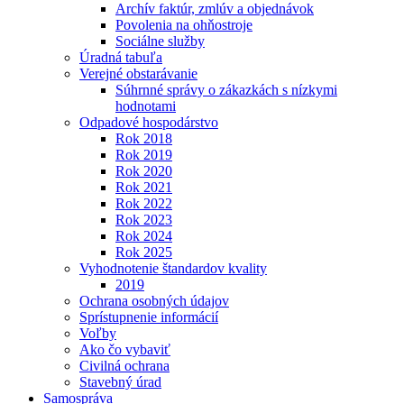
Archív faktúr, zmlúv a objednávok
Povolenia na ohňostroje
Sociálne služby
Úradná tabuľa
Verejné obstarávanie
Súhrnné správy o zákazkách s nízkymi
hodnotami
Odpadové hospodárstvo
Rok 2018
Rok 2019
Rok 2020
Rok 2021
Rok 2022
Rok 2023
Rok 2024
Rok 2025
Vyhodnotenie štandardov kvality
2019
Ochrana osobných údajov
Sprístupnenie informácií
Voľby
Ako čo vybaviť
Civilná ochrana
Stavebný úrad
Samospráva