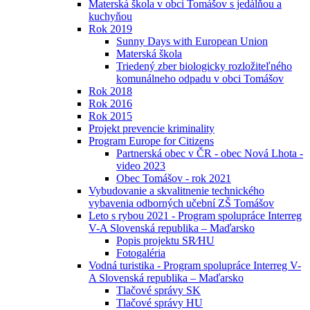
Materská škola v obci Tomášov s jedálňou a
kuchyňou
Rok 2019
Sunny Days with European Union
Materská škola
Triedený zber biologicky rozložiteľného
komunálneho odpadu v obci Tomášov
Rok 2018
Rok 2016
Rok 2015
Projekt prevencie kriminality
Program Europe for Citizens
Partnerská obec v ČR - obec Nová Lhota -
video 2023
Obec Tomášov - rok 2021
Vybudovanie a skvalitnenie technického
vybavenia odborných učební ZŠ Tomášov
Leto s rybou 2021 - Program spolupráce Interreg
V-A Slovenská republika – Maďarsko
Popis projektu SR⁄HU
Fotogaléria
Vodná turistika - Program spolupráce Interreg V-
A Slovenská republika – Maďarsko
Tlačové správy SK
Tlačové správy HU