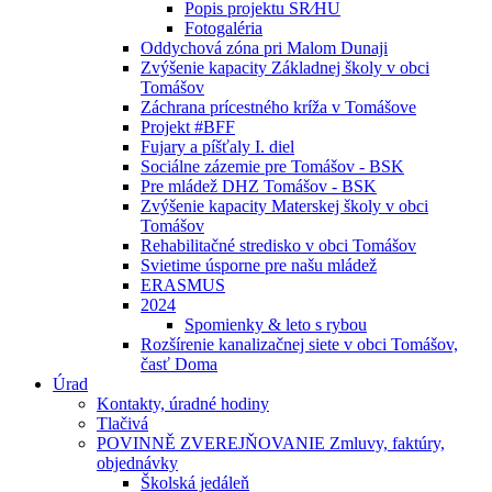
Popis projektu SR⁄HU
Fotogaléria
Oddychová zóna pri Malom Dunaji
Zvýšenie kapacity Základnej školy v obci
Tomášov
Záchrana prícestného kríža v Tomášove
Projekt #BFF
Fujary a píšťaly I. diel
Sociálne zázemie pre Tomášov - BSK
Pre mládež DHZ Tomášov - BSK
Zvýšenie kapacity Materskej školy v obci
Tomášov
Rehabilitačné stredisko v obci Tomášov
Svietime úsporne pre našu mládež
ERASMUS
2024
Spomienky & leto s rybou
Rozšírenie kanalizačnej siete v obci Tomášov,
časť Doma
Úrad
Kontakty, úradné hodiny
Tlačivá
POVINNĚ ZVEREJŇOVANIE Zmluvy, faktúry,
objednávky
Školská jedáleň