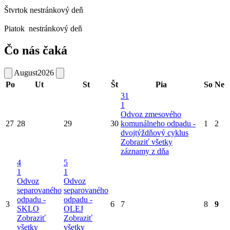
Štvrtok
nestránkový deň
Piatok
nestránkový deň
Čo nás čaká
August
2026
Po
Ut
St
Št
Pia
So
Ne
31
1
Odvoz zmesového
27
28
29
30
komunálneho odpadu -
1
2
dvojtýždňový cyklus
Zobraziť všetky
záznamy z dňa
4
5
1
1
Odvoz
Odvoz
separovaného
separovaného
odpadu -
odpadu -
3
6
7
8
9
SKLO
OLEJ
Zobraziť
Zobraziť
všetky
všetky