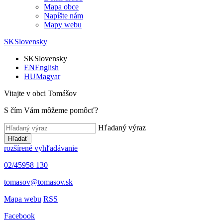
Mapa obce
Napíšte nám
Mapy webu
SK
Slovensky
SK
Slovensky
EN
English
HU
Magyar
Vitajte v obci Tomášov
S čím Vám môžeme pomôcť?
Hľadaný výraz
Hľadať
rozšírené vyhľadávanie
02/45958 130
tomasov@tomasov.sk
Mapa webu
RSS
Facebook