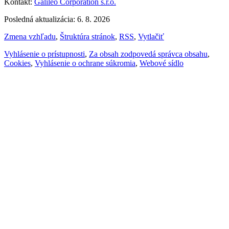
Kontakt:
Galileo Corporation s.r.o.
Posledná aktualizácia: 6. 8. 2026
Zmena vzhľadu
,
Štruktúra stránok
,
RSS
,
Vytlačiť
Vyhlásenie o prístupnosti
,
Za obsah zodpovedá správca obsahu
,
Cookies
,
Vyhlásenie o ochrane súkromia
,
Webové sídlo