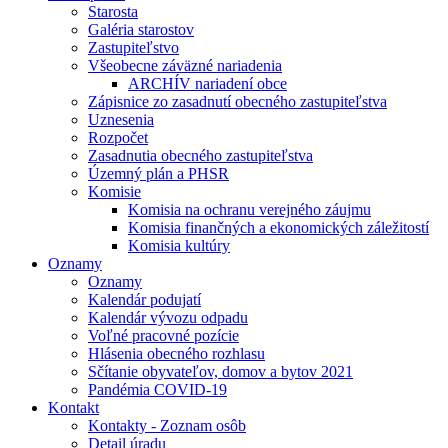
Starosta
Galéria starostov
Zastupiteľstvo
Všeobecne záväzné nariadenia
ARCHÍV nariadení obce
Zápisnice zo zasadnutí obecného zastupiteľstva
Uznesenia
Rozpočet
Zasadnutia obecného zastupiteľstva
Územný plán a PHSR
Komisie
Komisia na ochranu verejného záujmu
Komisia finančných a ekonomických záležitostí
Komisia kultúry
Oznamy
Oznamy
Kalendár podujatí
Kalendár vývozu odpadu
Voľné pracovné pozície
Hlásenia obecného rozhlasu
Sčítanie obyvateľov, domov a bytov 2021
Pandémia COVID-19
Kontakt
Kontakty - Zoznam osôb
Detail úradu