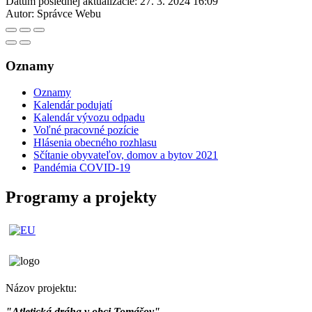
Dátum poslednej aktualizácie:
27. 3. 2024 16:09
Autor:
Správce Webu
Oznamy
Oznamy
Kalendár podujatí
Kalendár vývozu odpadu
Voľné pracovné pozície
Hlásenia obecného rozhlasu
Sčítanie obyvateľov, domov a bytov 2021
Pandémia COVID-19
Programy a projekty
Názov projektu:
"Atletická dráha v obci Tomášov"