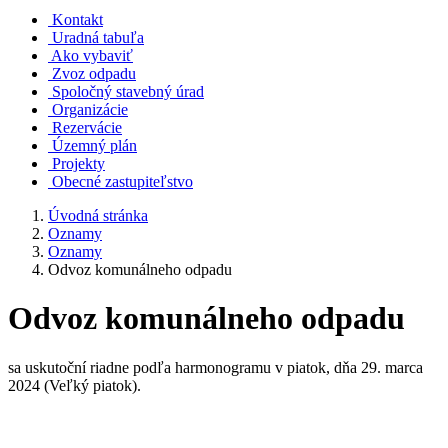
Kontakt
Uradná tabuľa
Ako vybaviť
Zvoz odpadu
Spoločný stavebný úrad
Organizácie
Rezervácie
Územný plán
Projekty
Obecné zastupiteľstvo
Úvodná stránka
Oznamy
Oznamy
Odvoz komunálneho odpadu
Odvoz komunálneho odpadu
sa uskutoční riadne podľa harmonogramu v piatok, dňa 29. marca
2024 (Veľký piatok).