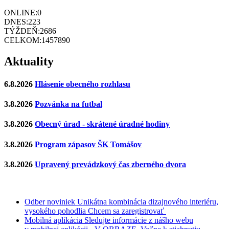
ONLINE:
0
DNES:
223
TÝŽDEŇ:
2686
CELKOM:
1457890
Aktuality
6.8.2026
Hlásenie obecného rozhlasu
3.8.2026
Pozvánka na futbal
3.8.2026
Obecný úrad - skrátené úradné hodiny
3.8.2026
Program zápasov ŠK Tomášov
3.8.2026
Upravený prevádzkový čas zberného dvora
Odber noviniek
Unikátna kombinácia dizajnového interiéru,
vysokého pohodlia
Chcem sa zaregistrovať
Mobilná aplikácia
Sledujte informácie z nášho webu