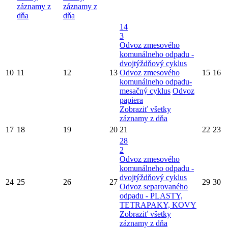
záznamy z
záznamy z
dňa
dňa
14
3
Odvoz zmesového
komunálneho odpadu -
dvojtýždňový cyklus
10
11
12
13
Odvoz zmesového
15
16
komunálneho odpadu-
mesačný cyklus
Odvoz
papiera
Zobraziť všetky
záznamy z dňa
17
18
19
20
21
22
23
28
2
Odvoz zmesového
komunálneho odpadu -
dvojtýždňový cyklus
24
25
26
27
29
30
Odvoz separovaného
odpadu - PLASTY,
TETRAPAKY, KOVY
Zobraziť všetky
záznamy z dňa