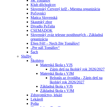
ŠK Tomášov
Klub dôchodcov
Slovenský Červený kríž - Miestna organizácia
Poľovníci
Matica Slovenská
Skautský zbor
Divadlo PaTalia
CSEMADOK
Slovenský zväz telesne postihnutých - Základná
organizácia
Éljen Fél! – Nech žije Tomášov!
„Pre náš Tomášov“
Šach
Služby
Školstvo
Materská škola s VJS
Zápis detí na školský rok 2026/2027
Materská škola s VJM
Beíratás az óvodába - Zápis detí na
školský rok 2026/2027
Základná škola s VJS
Základná škola s VJM
Zdravotníctvo, lekári
Lekáreň
Pošta