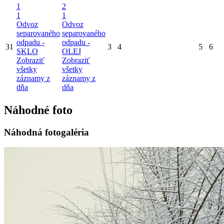
1
2
1
1
Odvoz
Odvoz
separovaného
separovaného
odpadu -
odpadu -
31
3
4
5
6
SKLO
OLEJ
Zobraziť
Zobraziť
všetky
všetky
záznamy z
záznamy z
dňa
dňa
Náhodné foto
Náhodná fotogaléria