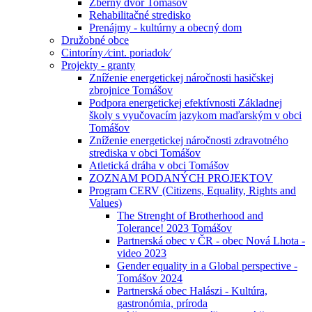
Zberný dvor Tomášov
Rehabilitačné stredisko
Prenájmy - kultúrny a obecný dom
Družobné obce
Cintoríny ⁄cint. poriadok⁄
Projekty - granty
Zníženie energetickej náročnosti hasičskej
zbrojnice Tomášov
Podpora energetickej efektívnosti Základnej
školy s vyučovacím jazykom maďarským v obci
Tomášov
Zníženie energetickej náročnosti zdravotného
strediska v obci Tomášov
Atletická dráha v obci Tomášov
ZOZNAM PODANÝCH PROJEKTOV
Program CERV (Citizens, Equality, Rights and
Values)
The Strenght of Brotherhood and
Tolerance! 2023 Tomášov
Partnerská obec v ČR - obec Nová Lhota -
video 2023
Gender equality in a Global perspective -
Tomášov 2024
Partnerská obec Halászi - Kultúra,
gastronómia, príroda