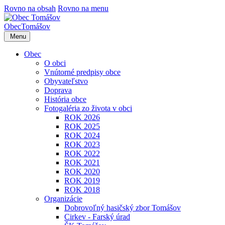
Rovno na obsah
Rovno na menu
Obec
Tomášov
Menu
Obec
O obci
Vnútorné predpisy obce
Obyvateľstvo
Doprava
História obce
Fotogaléria zo života v obci
ROK 2026
ROK 2025
ROK 2024
ROK 2023
ROK 2022
ROK 2021
ROK 2020
ROK 2019
ROK 2018
Organizácie
Dobrovoľný hasičský zbor Tomášov
Cirkev - Farský úrad