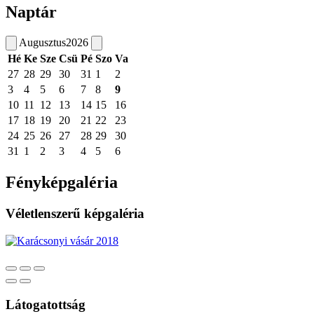
Naptár
Augusztus
2026
Hé
Ke
Sze
Csü
Pé
Szo
Va
27
28
29
30
31
1
2
3
4
5
6
7
8
9
10
11
12
13
14
15
16
17
18
19
20
21
22
23
24
25
26
27
28
29
30
31
1
2
3
4
5
6
Fényképgaléria
Véletlenszerű képgaléria
Látogatottság