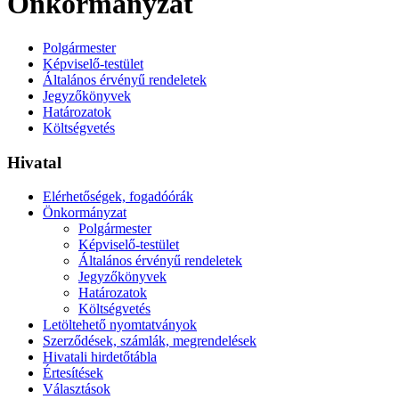
Önkormányzat
Polgármester
Képviselő-testület
Általános érvényű rendeletek
Jegyzőkönyvek
Határozatok
Költségvetés
Hivatal
Elérhetőségek, fogadóórák
Önkormányzat
Polgármester
Képviselő-testület
Általános érvényű rendeletek
Jegyzőkönyvek
Határozatok
Költségvetés
Letöltehető nyomtatványok
Szerződések, számlák, megrendelések
Hivatali hirdetőtábla
Értesítések
Választások