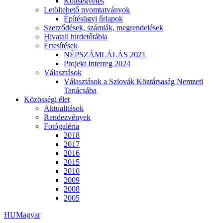
Költségvetés
Letöltehető nyomtatványok
Építésügyi űrlapok
Szerződések, számlák, megrendelések
Hivatali hirdetőtábla
Értesítések
NÉPSZÁMLÁLÁS 2021
Projekt Interreg 2024
Választások
Választások a Szlovák Köztársaság Nemzeti
Tanácsába
Közösségi élet
Aktualitások
Rendezvények
Fotógaléria
2018
2017
2016
2015
2010
2009
2008
2005
HU
Magyar