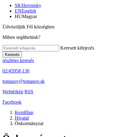
SK
Slovensky
EN
English
HU
Magyar
Üdvözöljük Fél községben
Miben segíthetünk?
Keresett kifejezés
Keresés
részletes keresés
02/45958 130
tomasov@tomasov.sk
Webtérkép
RSS
Facebook
Kezdőlap
Hivatal
Önkormányzat