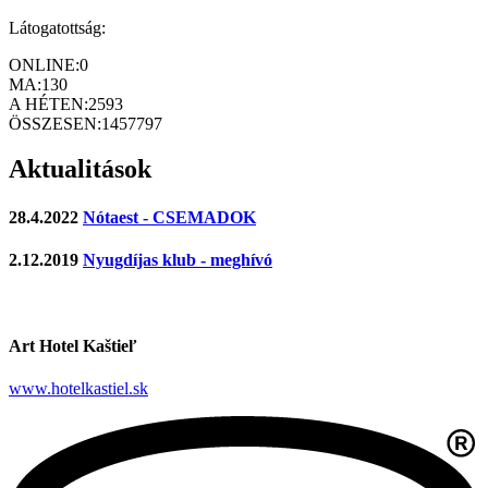
Látogatottság:
ONLINE:
0
MA:
130
A HÉTEN:
2593
ÖSSZESEN:
1457797
Aktualitások
28.4.2022
Nótaest - CSEMADOK
2.12.2019
Nyugdíjas klub - meghívó
Art Hotel Kaštieľ
www.hotelkastiel.sk