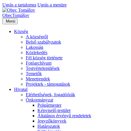
Ugrás a tartalomra
Ugrás a menüre
Obec
Tomášov
Menü
Község
A községről
Belső szabályzatok
Lakosság
Közlekedés
Fél község története
Fotóarchívum
Testvértelepülések
Temetők
Menetrendek
Projektek - támogatások
Hivatal
Elérhetőségek, fogadóórák
Önkormányzat
Polgármester
Képviselő-testület
Általános érvényű rendeletek
Jegyzőkönyvek
Határozatok