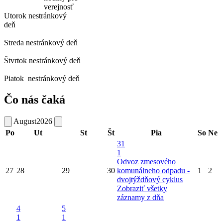
verejnosť
Utorok
nestránkový
deň
Streda
nestránkový deň
Štvrtok
nestránkový deň
Piatok
nestránkový deň
Čo nás čaká
August
2026
Po
Ut
St
Št
Pia
So
Ne
31
1
Odvoz zmesového
27
28
29
30
komunálneho odpadu -
1
2
dvojtýždňový cyklus
Zobraziť všetky
záznamy z dňa
4
5
1
1