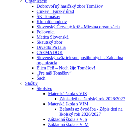
Organizácie
Dobrovoľný hasičský zbor Tomášov
Cirkev - Farský úrad
ŠK Tomášov
Klub dôchodcov
Slovenský Červený kríž - Miestna organizácia
Poľovníci
Matica Slovenská
Skautský zbor
Divadlo PaTalia
CSEMADOK
Slovenský zväz telesne postihnutých - Základná
organizácia
Éljen Fél! – Nech žije Tomášov!
„Pre náš Tomášov“
Šach
Služby
Školstvo
Materská škola s VJS
Zápis detí na školský rok 2026/2027
Materská škola s VJM
Beíratás az óvodába - Zápis detí na
školský rok 2026/2027
Základná škola s VJS
Základná škola s VJM