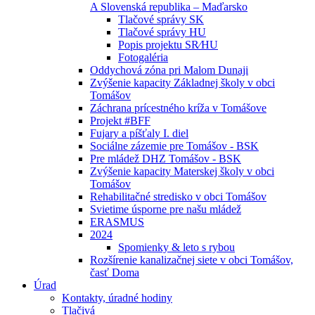
A Slovenská republika – Maďarsko
Tlačové správy SK
Tlačové správy HU
Popis projektu SR⁄HU
Fotogaléria
Oddychová zóna pri Malom Dunaji
Zvýšenie kapacity Základnej školy v obci
Tomášov
Záchrana prícestného kríža v Tomášove
Projekt #BFF
Fujary a píšťaly I. diel
Sociálne zázemie pre Tomášov - BSK
Pre mládež DHZ Tomášov - BSK
Zvýšenie kapacity Materskej školy v obci
Tomášov
Rehabilitačné stredisko v obci Tomášov
Svietime úsporne pre našu mládež
ERASMUS
2024
Spomienky & leto s rybou
Rozšírenie kanalizačnej siete v obci Tomášov,
časť Doma
Úrad
Kontakty, úradné hodiny
Tlačivá