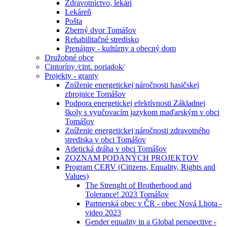
Zdravotníctvo, lekári
Lekáreň
Pošta
Zberný dvor Tomášov
Rehabilitačné stredisko
Prenájmy - kultúrny a obecný dom
Družobné obce
Cintoríny ⁄cint. poriadok⁄
Projekty - granty
Zníženie energetickej náročnosti hasičskej
zbrojnice Tomášov
Podpora energetickej efektívnosti Základnej
školy s vyučovacím jazykom maďarským v obci
Tomášov
Zníženie energetickej náročnosti zdravotného
strediska v obci Tomášov
Atletická dráha v obci Tomášov
ZOZNAM PODANÝCH PROJEKTOV
Program CERV (Citizens, Equality, Rights and
Values)
The Strenght of Brotherhood and
Tolerance! 2023 Tomášov
Partnerská obec v ČR - obec Nová Lhota -
video 2023
Gender equality in a Global perspective -