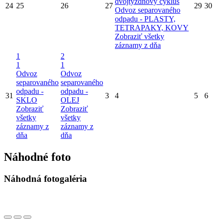
dvojtýždňový cyklus
24
25
26
27
29
30
Odvoz separovaného
odpadu - PLASTY,
TETRAPAKY, KOVY
Zobraziť všetky
záznamy z dňa
1
2
1
1
Odvoz
Odvoz
separovaného
separovaného
odpadu -
odpadu -
31
3
4
5
6
SKLO
OLEJ
Zobraziť
Zobraziť
všetky
všetky
záznamy z
záznamy z
dňa
dňa
Náhodné foto
Náhodná fotogaléria