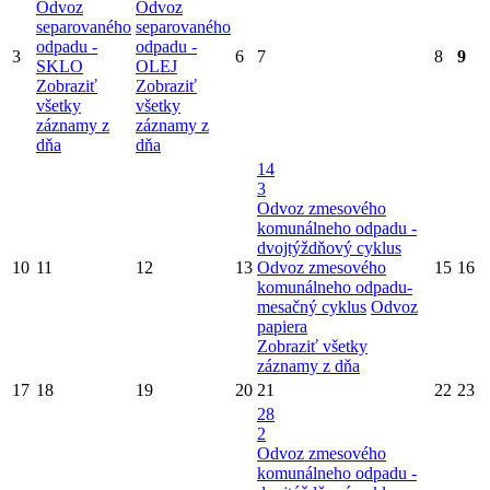
Odvoz
Odvoz
separovaného
separovaného
odpadu -
odpadu -
3
6
7
8
9
SKLO
OLEJ
Zobraziť
Zobraziť
všetky
všetky
záznamy z
záznamy z
dňa
dňa
14
3
Odvoz zmesového
komunálneho odpadu -
dvojtýždňový cyklus
10
11
12
13
Odvoz zmesového
15
16
komunálneho odpadu-
mesačný cyklus
Odvoz
papiera
Zobraziť všetky
záznamy z dňa
17
18
19
20
21
22
23
28
2
Odvoz zmesového
komunálneho odpadu -