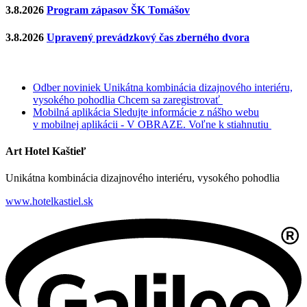
3.8.2026
Program zápasov ŠK Tomášov
3.8.2026
Upravený prevádzkový čas zberného dvora
Odber noviniek
Unikátna kombinácia dizajnového interiéru,
vysokého pohodlia
Chcem sa zaregistrovať
Mobilná aplikácia
Sledujte informácie z nášho webu
v mobilnej aplikácii - V OBRAZE.
Voľne k stiahnutiu
Art Hotel Kaštieľ
Unikátna kombinácia dizajnového interiéru, vysokého pohodlia
www.hotelkastiel.sk