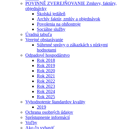
POVINNĚ ZVEREJŇOVANIE Zmluvy, faktúry,
objednávky
Školská jedáleň
Archív faktúr, zmlúv a objednávok
Povolenia na ohňostroje
Sociálne služby
Úradná tabuľa
Verejné obstarávanie
Súhrnné správy o zákazkách s nízkymi
hodnotami
Odpadové hospodárstvo
Rok 2018
Rok 2019
Rok 2020
Rok 2021
Rok 2022
Rok 2023
Rok 2024
Rok 2025
Vyhodnotenie štandardov kvality
2019
Ochrana osobných údajov
Sprístupnenie informácií
Voľby
Ako čo vybaviť