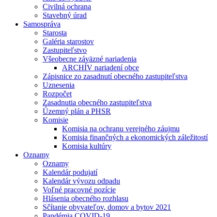
Civilná ochrana
Stavebný úrad
Samospráva
Starosta
Galéria starostov
Zastupiteľstvo
Všeobecne záväzné nariadenia
ARCHÍV nariadení obce
Zápisnice zo zasadnutí obecného zastupiteľstva
Uznesenia
Rozpočet
Zasadnutia obecného zastupiteľstva
Územný plán a PHSR
Komisie
Komisia na ochranu verejného záujmu
Komisia finančných a ekonomických záležitostí
Komisia kultúry
Oznamy
Oznamy
Kalendár podujatí
Kalendár vývozu odpadu
Voľné pracovné pozície
Hlásenia obecného rozhlasu
Sčítanie obyvateľov, domov a bytov 2021
Pandémia COVID-19