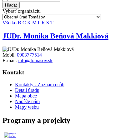
Hľadať
Vybrať organizáciu
Všetko
B
C
K
M
P
R
S
T
JUDr. Monika Beňová Makkiová
Mobil:
0903777514
E-mail:
info@tomasov.sk
Kontakt
Kontakty - Zoznam osôb
Detail úradu
Mapa obce
Napíšte nám
Mapy webu
Programy a projekty