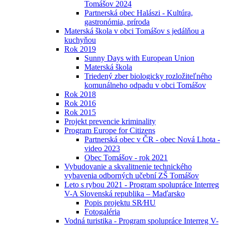
Tomášov 2024
Partnerská obec Halászi - Kultúra,
gastronómia, príroda
Materská škola v obci Tomášov s jedálňou a
kuchyňou
Rok 2019
Sunny Days with European Union
Materská škola
Triedený zber biologicky rozložiteľného
komunálneho odpadu v obci Tomášov
Rok 2018
Rok 2016
Rok 2015
Projekt prevencie kriminality
Program Europe for Citizens
Partnerská obec v ČR - obec Nová Lhota -
video 2023
Obec Tomášov - rok 2021
Vybudovanie a skvalitnenie technického
vybavenia odborných učební ZŠ Tomášov
Leto s rybou 2021 - Program spolupráce Interreg
V-A Slovenská republika – Maďarsko
Popis projektu SR⁄HU
Fotogaléria
Vodná turistika - Program spolupráce Interreg V-