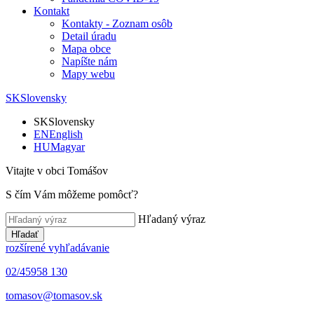
Kontakt
Kontakty - Zoznam osôb
Detail úradu
Mapa obce
Napíšte nám
Mapy webu
SK
Slovensky
SK
Slovensky
EN
English
HU
Magyar
Vitajte v obci Tomášov
S čím Vám môžeme pomôcť?
Hľadaný výraz
Hľadať
rozšírené vyhľadávanie
02/45958 130
tomasov@tomasov.sk