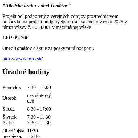
"Atletická dráha v obci Tomášov"
Projekt bol podporený z verejných zdrojov prostredníctvom
príspevku na projekt podpory športu schváleného v roku 2025 v
rámci výzvy č. 2024/001 v maximálnej výške
149 999, 70€
Obec Tomášov ďakuje za poskytnutú podporu.
https://www.fnps.sk/
Úradné hodiny
Pondelok
7:30 - 15:00
nestránkový
Utorok
deň
Streda
8:30 - 17:00
Štvrtok
7:30 - 11:30
Piatok
7:30 - 11:30
Obedňajšia
11:30
prestávka:
-12:30