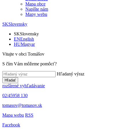
Mapa obce
Napíšte nám
Mapy webu
SK
Slovensky
SK
Slovensky
EN
English
HU
Magyar
Vitajte v obci Tomášov
S čím Vám môžeme pomôcť?
Hľadaný výraz
Hľadať
rozšírené vyhľadávanie
02/45958 130
tomasov@tomasov.sk
Mapa webu
RSS
Facebook