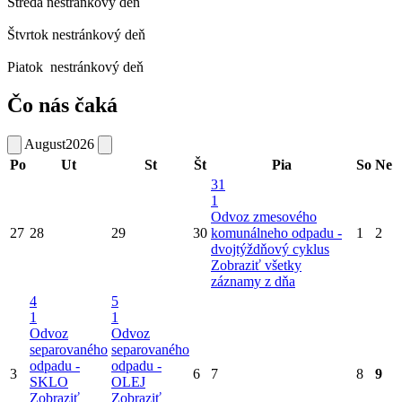
Streda
nestránkový deň
Štvrtok
nestránkový deň
Piatok
nestránkový deň
Čo nás čaká
August
2026
Po
Ut
St
Št
Pia
So
Ne
31
1
Odvoz zmesového
27
28
29
30
komunálneho odpadu -
1
2
dvojtýždňový cyklus
Zobraziť všetky
záznamy z dňa
4
5
1
1
Odvoz
Odvoz
separovaného
separovaného
odpadu -
odpadu -
3
6
7
8
9
SKLO
OLEJ
Zobraziť
Zobraziť