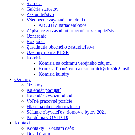
Starosta
Galéria starostov
Zastupiteľstvo
Všeobecne záväzné nariadenia
ARCHÍV nariadení obce
Zápisnice zo zasadnutí obecného zastupiteľstva
Uznesenia
Rozpočet
Zasadnutia obecného zastupiteľstva
Územný plán a PHSR
Komisie
Komisia na ochranu verejného záujmu
Komisia finančných a ekonomických záležitostí
Komisia kultúry
Oznamy
Oznamy
Kalendár podujatí
Kalendár vývozu odpadu
Voľné pracovné pozície
Hlásenia obecného rozhlasu
Sčítanie obyvateľov, domov a bytov 2021
Pandémia COVID-19
Kontakt
Kontakty - Zoznam osôb
Detail úradu