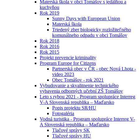
Materská škola v obci Tomášov s jedálňou a
kuchyňou
Rok 2019
Sunny Days with European Union
Materská škola
Triedený zber biologicky rozložiteľného
komunálneho odpadu v obci Tomášov
Rok 2018
Rok 2016
Rok 2015
Projekt prevencie kriminality
Program Europe for Citizens
Partnerská obec v ČR - obec Nová Lhota -
video 2023
Obec Tomášov - rok 2021
Vybudovanie a skvalitnenie technického
vybavenia odborných učební ZŠ Tomášov
Leto s rybou 2021 - Program spolupráce Interreg
V-A Slovenská republika – Maďarsko
Popis projektu SR⁄HU
Fotogaléria
Vodná turistika - Program spolupráce Interreg V-
A Slovenská republika – Maďarsko
Tlačové správy SK
Tlačové správy HU