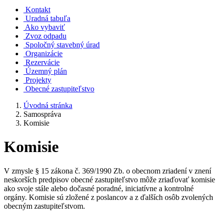
Kontakt
Uradná tabuľa
Ako vybaviť
Zvoz odpadu
Spoločný stavebný úrad
Organizácie
Rezervácie
Územný plán
Projekty
Obecné zastupiteľstvo
Úvodná stránka
Samospráva
Komisie
Komisie
V zmysle § 15 zákona č. 369/1990 Zb. o obecnom zriadení v znení
neskorších predpisov obecné zastupiteľstvo môže zriaďovať komisie
ako svoje stále alebo dočasné poradné, iniciatívne a kontrolné
orgány. Komisie sú zložené z poslancov a z ďalších osôb zvolených
obecným zastupiteľstvom.