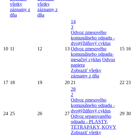
všetky
všetky
záznamy z
záznamy z
dňa
dňa
14
3
Odvoz zmesového
komunálneho odpadu -
dvojtýždňový cyklus
10
11
12
13
Odvoz zmesového
15
16
komunálneho odpadu-
mesačný cyklus
Odvoz
papiera
Zobraziť všetky
záznamy z dňa
17
18
19
20
21
22
23
28
2
Odvoz zmesového
komunálneho odpadu -
dvojtýždňový cyklus
24
25
26
27
29
30
Odvoz separovaného
odpadu - PLASTY,
TETRAPAKY, KOVY
Zobraziť všetky