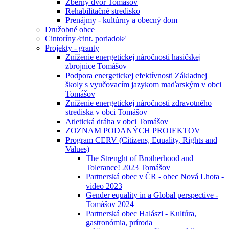
Zberný dvor Tomášov
Rehabilitačné stredisko
Prenájmy - kultúrny a obecný dom
Družobné obce
Cintoríny ⁄cint. poriadok⁄
Projekty - granty
Zníženie energetickej náročnosti hasičskej
zbrojnice Tomášov
Podpora energetickej efektívnosti Základnej
školy s vyučovacím jazykom maďarským v obci
Tomášov
Zníženie energetickej náročnosti zdravotného
strediska v obci Tomášov
Atletická dráha v obci Tomášov
ZOZNAM PODANÝCH PROJEKTOV
Program CERV (Citizens, Equality, Rights and
Values)
The Strenght of Brotherhood and
Tolerance! 2023 Tomášov
Partnerská obec v ČR - obec Nová Lhota -
video 2023
Gender equality in a Global perspective -
Tomášov 2024
Partnerská obec Halászi - Kultúra,
gastronómia, príroda