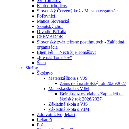
ŠK Tomášov
Klub dôchodcov
Slovenský Červený kríž - Miestna organizácia
Poľovníci
Matica Slovenská
Skautský zbor
Divadlo PaTalia
CSEMADOK
Slovenský zväz telesne postihnutých - Základná
organizácia
Éljen Fél! – Nech žije Tomášov!
„Pre náš Tomášov“
Šach
Služby
Školstvo
Materská škola s VJS
Zápis detí na školský rok 2026/2027
Materská škola s VJM
Beíratás az óvodába - Zápis detí na
školský rok 2026/2027
Základná škola s VJS
Základná škola s VJM
Zdravotníctvo, lekári
Lekáreň
Pošta