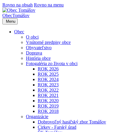
Rovno na obsah
Rovno na menu
Obec
Tomášov
Menu
Obec
O obci
Vnútorné predpisy obce
Obyvateľstvo
Doprava
História obce
Fotogaléria zo života v obci
ROK 2026
ROK 2025
ROK 2024
ROK 2023
ROK 2022
ROK 2021
ROK 2020
ROK 2019
ROK 2018
Organizácie
Dobrovoľný hasičský zbor Tomášov
Cirkev - Farský úrad