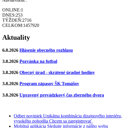
Návštevnosť:
ONLINE:
1
DNES:
253
TÝŽDEŇ:
2716
CELKOM:
1457920
Aktuality
6.8.2026
Hlásenie obecného rozhlasu
3.8.2026
Pozvánka na futbal
3.8.2026
Obecný úrad - skrátené úradné hodiny
3.8.2026
Program zápasov ŠK Tomášov
3.8.2026
Upravený prevádzkový čas zberného dvora
Odber noviniek
Unikátna kombinácia dizajnového interiéru,
vysokého pohodlia
Chcem sa zaregistrovať
Mobilná aplikácia
Sledujte informácie z nášho webu