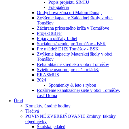
Popis projektu SR⁄HU
Fotogaléria
Oddychová zóna pri Malom Dunaji
Zvýšenie kapacity Základnej školy v obci
Tomášov
Záchrana prícestného kríža v Tomášove
Projekt #BFF
Fujary a píšťaly I. diel
Sociálne zázemie pre Tomášov - BSK
Pre mládež DHZ Tomášov - BSK
Zvýšenie kapacity Materskej školy v obci
Tomášov
Rehabilitačné stredisko v obci Tomášov
Svietime úsporne pre našu mládež
ERASMUS
2024
Spomienky & leto s rybou
Rozšírenie kanalizačnej siete v obci Tomášov,
časť Doma
Úrad
Kontakty, úradné hodiny
Tlačivá
POVINNĚ ZVEREJŇOVANIE Zmluvy, faktúry,
objednávky
Školská jedáleň