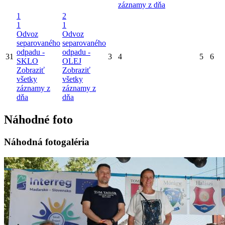
záznamy z dňa
1
2
1
1
Odvoz
Odvoz
separovaného
separovaného
odpadu -
odpadu -
31
3
4
5
6
SKLO
OLEJ
Zobraziť
Zobraziť
všetky
všetky
záznamy z
záznamy z
dňa
dňa
Náhodné foto
Náhodná fotogaléria