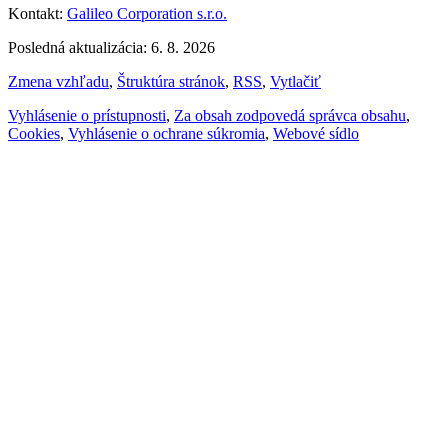
Kontakt:
Galileo Corporation s.r.o.
Posledná aktualizácia: 6. 8. 2026
Zmena vzhľadu
,
Štruktúra stránok
,
RSS
,
Vytlačiť
Vyhlásenie o prístupnosti
,
Za obsah zodpovedá správca obsahu
,
Cookies
,
Vyhlásenie o ochrane súkromia
,
Webové sídlo