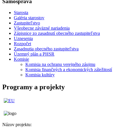
Samospráva
Starosta
Galéria starostov
Zastupiteľstvo
Všeobecne záväzné nariadenia
Zápisnice zo zasadnutí obecného zastupiteľstva
Uznesenia
Rozpočet
Zasadnutia obecného zastupiteľstva
Územný plán a PHSR
Komisie
Komisia na ochranu verejného záujmu
Komisia finančných a ekonomických záležitostí
Komisia kultúry
Programy a projekty
Názov projektu: