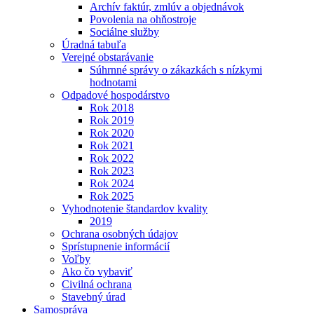
Archív faktúr, zmlúv a objednávok
Povolenia na ohňostroje
Sociálne služby
Úradná tabuľa
Verejné obstarávanie
Súhrnné správy o zákazkách s nízkymi
hodnotami
Odpadové hospodárstvo
Rok 2018
Rok 2019
Rok 2020
Rok 2021
Rok 2022
Rok 2023
Rok 2024
Rok 2025
Vyhodnotenie štandardov kvality
2019
Ochrana osobných údajov
Sprístupnenie informácií
Voľby
Ako čo vybaviť
Civilná ochrana
Stavebný úrad
Samospráva