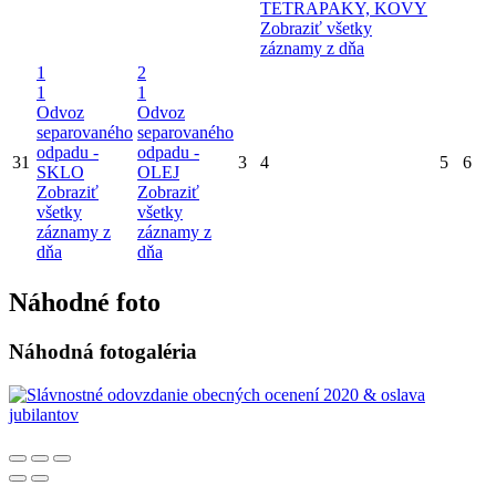
TETRAPAKY, KOVY
Zobraziť všetky
záznamy z dňa
1
2
1
1
Odvoz
Odvoz
separovaného
separovaného
odpadu -
odpadu -
31
3
4
5
6
SKLO
OLEJ
Zobraziť
Zobraziť
všetky
všetky
záznamy z
záznamy z
dňa
dňa
Náhodné foto
Náhodná fotogaléria