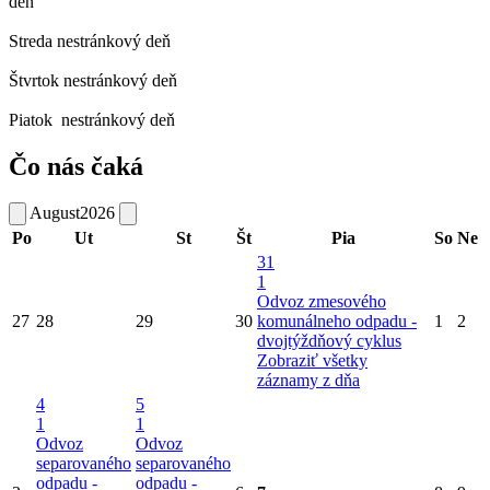
deň
Streda
nestránkový deň
Štvrtok
nestránkový deň
Piatok
nestránkový deň
Čo nás čaká
August
2026
Po
Ut
St
Št
Pia
So
Ne
31
1
Odvoz zmesového
27
28
29
30
komunálneho odpadu -
1
2
dvojtýždňový cyklus
Zobraziť všetky
záznamy z dňa
4
5
1
1
Odvoz
Odvoz
separovaného
separovaného
odpadu -
odpadu -