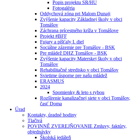
Popis projektu SR⁄HU
Fotogaléria
Oddychová zóna pri Malom Dunaji
Zvýšenie kapacity Základnej školy v obci
Tomášov
Záchrana prícestného kríža v Tomášove
Projekt #BFF
Fujary a píšťaly I. diel
Sociálne zázemie pre Tomášov - BSK
Pre mládež DHZ Tomášov - BSK
Zvýšenie kapacity Materskej školy v obci
Tomášov
Rehabilitačné stredisko v obci Tomášov
Svietime úsporne pre našu mládež
ERASMUS
2024
Spomienky & leto s rybou
Rozšírenie kanalizačnej siete v obci Tomášov,
časť Doma
Úrad
Kontakty, úradné hodiny
Tlačivá
POVINNĚ ZVEREJŇOVANIE Zmluvy, faktúry,
objednávky
Školská jedáleň