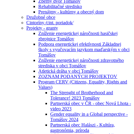
Zberný dvor Tomášov
Rehabilitačné stredisko
Prenájmy - kultúrny a obecný dom
Družobné obce
Cintoríny ⁄cint. poriadok⁄
Projekty - granty
Zníženie energetickej náročnosti hasičskej
zbrojnice Tomášov
Podpora energetickej efektívnosti Základnej
školy s vyučovacím jazykom maďarským v obci
Tomášov
Zníženie energetickej náročnosti zdravotného
strediska v obci Tomášov
Atletická dráha v obci Tomášov
ZOZNAM PODANÝCH PROJEKTOV
Program CERV (Citizens, Equality, Rights and
Values)
The Strenght of Brotherhood and
Tolerance! 2023 Tomášov
Partnerská obec v ČR - obec Nová Lhota -
video 2023
Gender equality in a Global perspective -
Tomášov 2024
Partnerská obec Halászi - Kultúra,
gastronómia, príroda