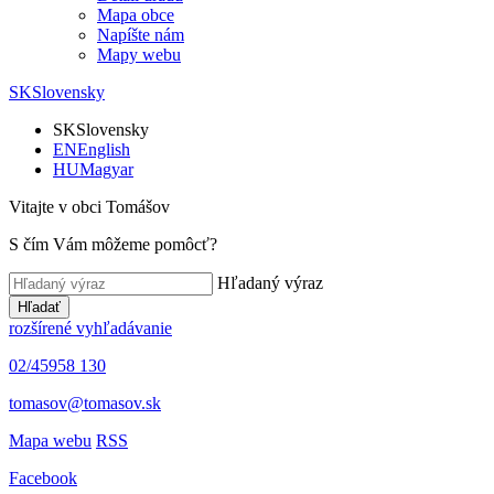
Mapa obce
Napíšte nám
Mapy webu
SK
Slovensky
SK
Slovensky
EN
English
HU
Magyar
Vitajte v obci Tomášov
S čím Vám môžeme pomôcť?
Hľadaný výraz
Hľadať
rozšírené vyhľadávanie
02/45958 130
tomasov@tomasov.sk
Mapa webu
RSS
Facebook