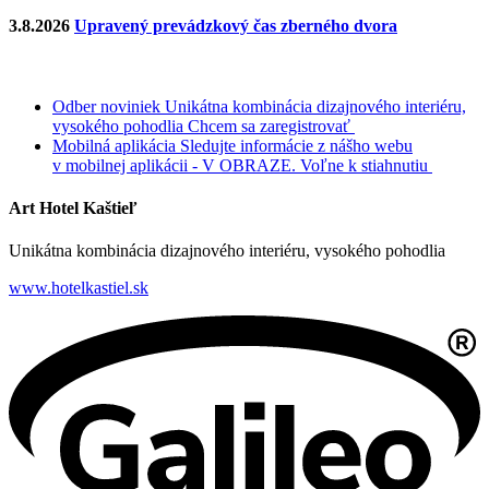
3.8.2026
Upravený prevádzkový čas zberného dvora
Odber noviniek
Unikátna kombinácia dizajnového interiéru,
vysokého pohodlia
Chcem sa zaregistrovať
Mobilná aplikácia
Sledujte informácie z nášho webu
v mobilnej aplikácii - V OBRAZE.
Voľne k stiahnutiu
Art Hotel Kaštieľ
Unikátna kombinácia dizajnového interiéru, vysokého pohodlia
www.hotelkastiel.sk