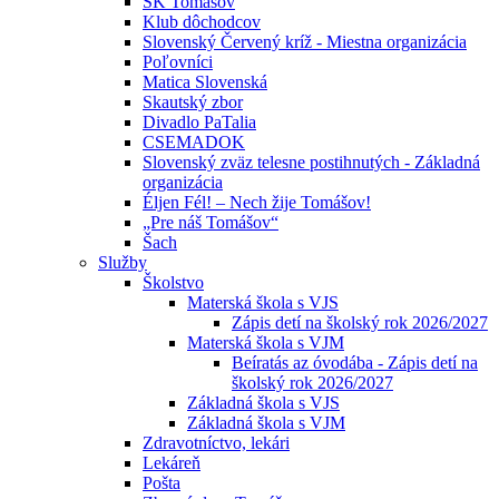
ŠK Tomášov
Klub dôchodcov
Slovenský Červený kríž - Miestna organizácia
Poľovníci
Matica Slovenská
Skautský zbor
Divadlo PaTalia
CSEMADOK
Slovenský zväz telesne postihnutých - Základná
organizácia
Éljen Fél! – Nech žije Tomášov!
„Pre náš Tomášov“
Šach
Služby
Školstvo
Materská škola s VJS
Zápis detí na školský rok 2026/2027
Materská škola s VJM
Beíratás az óvodába - Zápis detí na
školský rok 2026/2027
Základná škola s VJS
Základná škola s VJM
Zdravotníctvo, lekári
Lekáreň
Pošta