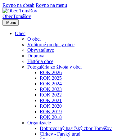
Rovno na obsah
Rovno na menu
Obec
Tomášov
Menu
Obec
O obci
Vnútorné predpisy obce
Obyvateľstvo
Doprava
História obce
Fotogaléria zo života v obci
ROK 2026
ROK 2025
ROK 2024
ROK 2023
ROK 2022
ROK 2021
ROK 2020
ROK 2019
ROK 2018
Organizácie
Dobrovoľný hasičský zbor Tomášov
Cirkev - Farský úrad