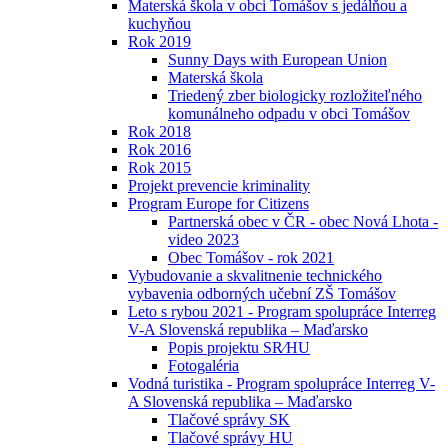
Materská škola v obci Tomášov s jedálňou a
kuchyňou
Rok 2019
Sunny Days with European Union
Materská škola
Triedený zber biologicky rozložiteľného
komunálneho odpadu v obci Tomášov
Rok 2018
Rok 2016
Rok 2015
Projekt prevencie kriminality
Program Europe for Citizens
Partnerská obec v ČR - obec Nová Lhota -
video 2023
Obec Tomášov - rok 2021
Vybudovanie a skvalitnenie technického
vybavenia odborných učební ZŠ Tomášov
Leto s rybou 2021 - Program spolupráce Interreg
V-A Slovenská republika – Maďarsko
Popis projektu SR⁄HU
Fotogaléria
Vodná turistika - Program spolupráce Interreg V-
A Slovenská republika – Maďarsko
Tlačové správy SK
Tlačové správy HU