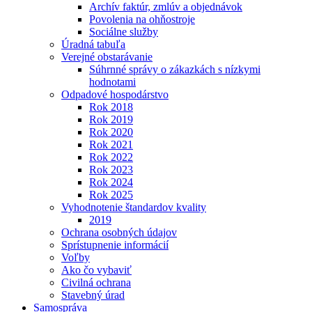
Archív faktúr, zmlúv a objednávok
Povolenia na ohňostroje
Sociálne služby
Úradná tabuľa
Verejné obstarávanie
Súhrnné správy o zákazkách s nízkymi
hodnotami
Odpadové hospodárstvo
Rok 2018
Rok 2019
Rok 2020
Rok 2021
Rok 2022
Rok 2023
Rok 2024
Rok 2025
Vyhodnotenie štandardov kvality
2019
Ochrana osobných údajov
Sprístupnenie informácií
Voľby
Ako čo vybaviť
Civilná ochrana
Stavebný úrad
Samospráva