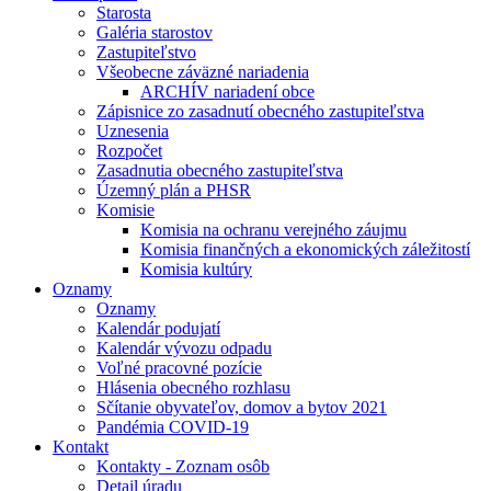
Starosta
Galéria starostov
Zastupiteľstvo
Všeobecne záväzné nariadenia
ARCHÍV nariadení obce
Zápisnice zo zasadnutí obecného zastupiteľstva
Uznesenia
Rozpočet
Zasadnutia obecného zastupiteľstva
Územný plán a PHSR
Komisie
Komisia na ochranu verejného záujmu
Komisia finančných a ekonomických záležitostí
Komisia kultúry
Oznamy
Oznamy
Kalendár podujatí
Kalendár vývozu odpadu
Voľné pracovné pozície
Hlásenia obecného rozhlasu
Sčítanie obyvateľov, domov a bytov 2021
Pandémia COVID-19
Kontakt
Kontakty - Zoznam osôb
Detail úradu