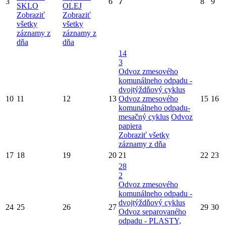
3
6
7
8
9
SKLO
OLEJ
Zobraziť
Zobraziť
všetky
všetky
záznamy z
záznamy z
dňa
dňa
14
3
Odvoz zmesového
komunálneho odpadu -
dvojtýždňový cyklus
10
11
12
13
Odvoz zmesového
15
16
komunálneho odpadu-
mesačný cyklus
Odvoz
papiera
Zobraziť všetky
záznamy z dňa
17
18
19
20
21
22
23
28
2
Odvoz zmesového
komunálneho odpadu -
dvojtýždňový cyklus
24
25
26
27
29
30
Odvoz separovaného
odpadu - PLASTY,