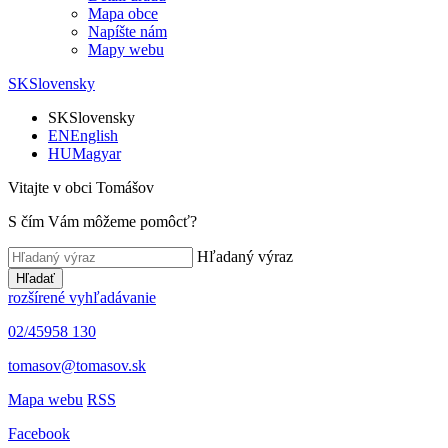
Mapa obce
Napíšte nám
Mapy webu
SK
Slovensky
SK
Slovensky
EN
English
HU
Magyar
Vitajte v obci Tomášov
S čím Vám môžeme pomôcť?
Hľadaný výraz
Hľadať
rozšírené vyhľadávanie
02/45958 130
tomasov@tomasov.sk
Mapa webu
RSS
Facebook