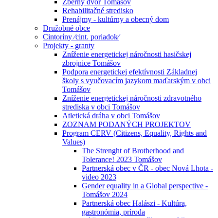
Zberný dvor Tomášov
Rehabilitačné stredisko
Prenájmy - kultúrny a obecný dom
Družobné obce
Cintoríny ⁄cint. poriadok⁄
Projekty - granty
Zníženie energetickej náročnosti hasičskej
zbrojnice Tomášov
Podpora energetickej efektívnosti Základnej
školy s vyučovacím jazykom maďarským v obci
Tomášov
Zníženie energetickej náročnosti zdravotného
strediska v obci Tomášov
Atletická dráha v obci Tomášov
ZOZNAM PODANÝCH PROJEKTOV
Program CERV (Citizens, Equality, Rights and
Values)
The Strenght of Brotherhood and
Tolerance! 2023 Tomášov
Partnerská obec v ČR - obec Nová Lhota -
video 2023
Gender equality in a Global perspective -
Tomášov 2024
Partnerská obec Halászi - Kultúra,
gastronómia, príroda