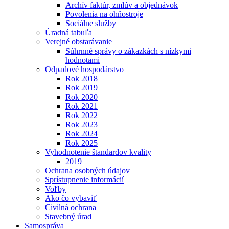
Archív faktúr, zmlúv a objednávok
Povolenia na ohňostroje
Sociálne služby
Úradná tabuľa
Verejné obstarávanie
Súhrnné správy o zákazkách s nízkymi
hodnotami
Odpadové hospodárstvo
Rok 2018
Rok 2019
Rok 2020
Rok 2021
Rok 2022
Rok 2023
Rok 2024
Rok 2025
Vyhodnotenie štandardov kvality
2019
Ochrana osobných údajov
Sprístupnenie informácií
Voľby
Ako čo vybaviť
Civilná ochrana
Stavebný úrad
Samospráva