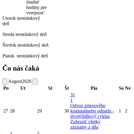
úradné
hodiny pre
verejnosť
Utorok
nestránkový
deň
Streda
nestránkový deň
Štvrtok
nestránkový deň
Piatok
nestránkový deň
Čo nás čaká
August
2026
Po
Ut
St
Št
Pia
So
Ne
31
1
Odvoz zmesového
27
28
29
30
komunálneho odpadu -
1
2
dvojtýždňový cyklus
Zobraziť všetky
záznamy z dňa
4
5