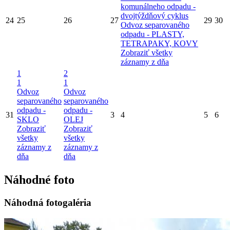
komunálneho odpadu -
dvojtýždňový cyklus
24
25
26
27
29
30
Odvoz separovaného
odpadu - PLASTY,
TETRAPAKY, KOVY
Zobraziť všetky
záznamy z dňa
1
2
1
1
Odvoz
Odvoz
separovaného
separovaného
odpadu -
odpadu -
31
3
4
5
6
SKLO
OLEJ
Zobraziť
Zobraziť
všetky
všetky
záznamy z
záznamy z
dňa
dňa
Náhodné foto
Náhodná fotogaléria