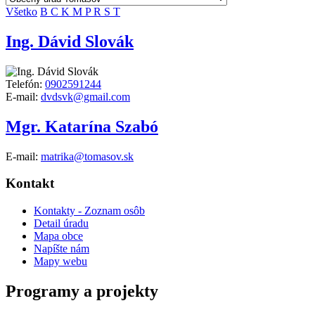
Všetko
B
C
K
M
P
R
S
T
Ing. Dávid Slovák
Telefón:
0902591244
E-mail:
dvdsvk@gmail.com
Mgr. Katarína Szabó
E-mail:
matrika@tomasov.sk
Kontakt
Kontakty - Zoznam osôb
Detail úradu
Mapa obce
Napíšte nám
Mapy webu
Programy a projekty