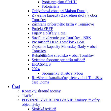
Popis projektu SR⁄HU
Fotogaléria
Oddychová zóna pri Malom Dunaji
Zvýšenie kapacity Základnej školy v obci
Tomášov
Záchrana prícestného kríža v Tomášove
Projekt #BFF
Fujary a píšťaly I. diel
Sociálne zázemie pre Tomášov - BSK
Pre mládež DHZ Tomášov - BSK
Zvýšenie kapacity Materskej školy v obci
Tomášov
Rehabilitačné stredisko v obci Tomášov
Svietime úsporne pre našu mládež
ERASMUS
2024
Spomienky & leto s rybou
Rozšírenie kanalizačnej siete v obci Tomášov,
časť Doma
Úrad
Kontakty, úradné hodiny
Tlačivá
POVINNĚ ZVEREJŇOVANIE Zmluvy, faktúry,
objednávky
Školská jedáleň