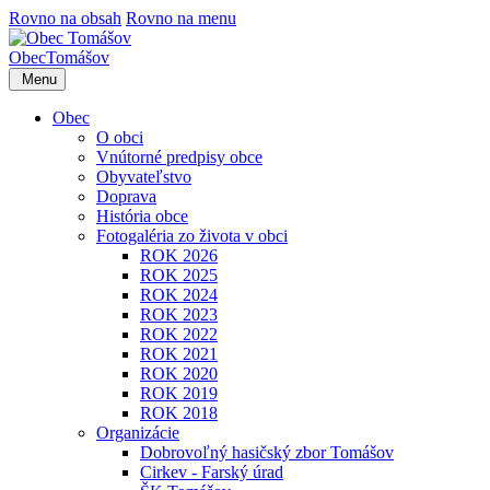
Rovno na obsah
Rovno na menu
Obec
Tomášov
Menu
Obec
O obci
Vnútorné predpisy obce
Obyvateľstvo
Doprava
História obce
Fotogaléria zo života v obci
ROK 2026
ROK 2025
ROK 2024
ROK 2023
ROK 2022
ROK 2021
ROK 2020
ROK 2019
ROK 2018
Organizácie
Dobrovoľný hasičský zbor Tomášov
Cirkev - Farský úrad