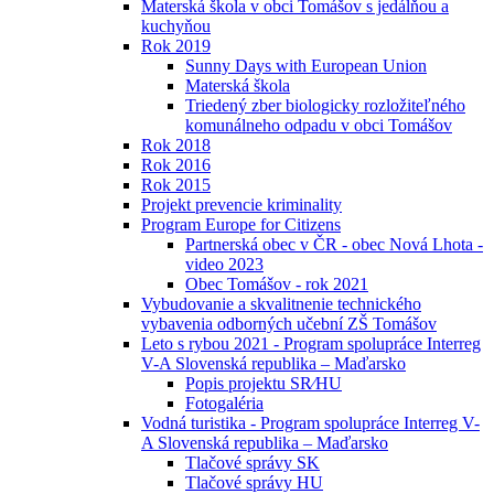
Materská škola v obci Tomášov s jedálňou a
kuchyňou
Rok 2019
Sunny Days with European Union
Materská škola
Triedený zber biologicky rozložiteľného
komunálneho odpadu v obci Tomášov
Rok 2018
Rok 2016
Rok 2015
Projekt prevencie kriminality
Program Europe for Citizens
Partnerská obec v ČR - obec Nová Lhota -
video 2023
Obec Tomášov - rok 2021
Vybudovanie a skvalitnenie technického
vybavenia odborných učební ZŠ Tomášov
Leto s rybou 2021 - Program spolupráce Interreg
V-A Slovenská republika – Maďarsko
Popis projektu SR⁄HU
Fotogaléria
Vodná turistika - Program spolupráce Interreg V-
A Slovenská republika – Maďarsko
Tlačové správy SK
Tlačové správy HU