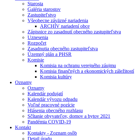
Starosta
Galéria starostov
Zastupiteľstvo
Všeobecne záväzné nariadenia
ARCHÍV nariadení obce
Zápisnice zo zasadnutí obecného zastupiteľstva
Uznesenia
Rozpočet
Zasadnutia obecného zastupiteľstva
Územný plán a PHSR
Komisie
Komisia na ochranu verejného záujmu
Komisia finančných a ekonomických záležitostí
Komisia kultúry
Oznamy
Oznamy
Kalendár podujatí
Kalendár vývozu odpadu
Voľné pracovné pozície
Hlásenia obecného rozhlasu
Sčítanie obyvateľov, domov a bytov 2021
Pandémia COVID-19
Kontakt
Kontakty - Zoznam osôb
Detail úradu