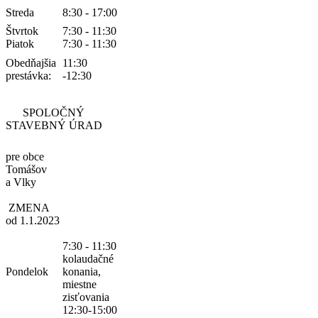
Streda
8:30 - 17:00
Štvrtok
7:30 - 11:30
Piatok
7:30 - 11:30
Obedňajšia
11:30
prestávka:
-12:30
SPOLOČNÝ
STAVEBNÝ ÚRAD
pre obce
Tomášov
a Vlky
ZMENA
od 1.1.2023
7:30 - 11:30
kolaudačné
Pondelok
konania,
miestne
zisťovania
12:30-15:00