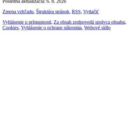
Posledná aktualizácia: 6. 8. 2026
Zmena vzhľadu
,
Štruktúra stránok
,
RSS
,
Vytlačiť
Vyhlásenie o prístupnosti
,
Za obsah zodpovedá správca obsahu
,
Cookies
,
Vyhlásenie o ochrane súkromia
,
Webové sídlo