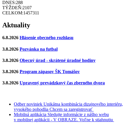
DNES:
288
TÝŽDEŇ:
2107
CELKOM:
1457311
Aktuality
6.8.2026
Hlásenie obecného rozhlasu
3.8.2026
Pozvánka na futbal
3.8.2026
Obecný úrad - skrátené úradné hodiny
3.8.2026
Program zápasov ŠK Tomášov
3.8.2026
Upravený prevádzkový čas zberného dvora
Odber noviniek
Unikátna kombinácia dizajnového interiéru,
vysokého pohodlia
Chcem sa zaregistrovať
Mobilná aplikácia
Sledujte informácie z nášho webu
v mobilnej aplikácii - V OBRAZE.
Voľne k stiahnutiu