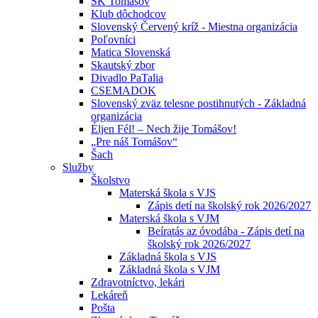
ŠK Tomášov
Klub dôchodcov
Slovenský Červený kríž - Miestna organizácia
Poľovníci
Matica Slovenská
Skautský zbor
Divadlo PaTalia
CSEMADOK
Slovenský zväz telesne postihnutých - Základná
organizácia
Éljen Fél! – Nech žije Tomášov!
„Pre náš Tomášov“
Šach
Služby
Školstvo
Materská škola s VJS
Zápis detí na školský rok 2026/2027
Materská škola s VJM
Beíratás az óvodába - Zápis detí na
školský rok 2026/2027
Základná škola s VJS
Základná škola s VJM
Zdravotníctvo, lekári
Lekáreň
Pošta