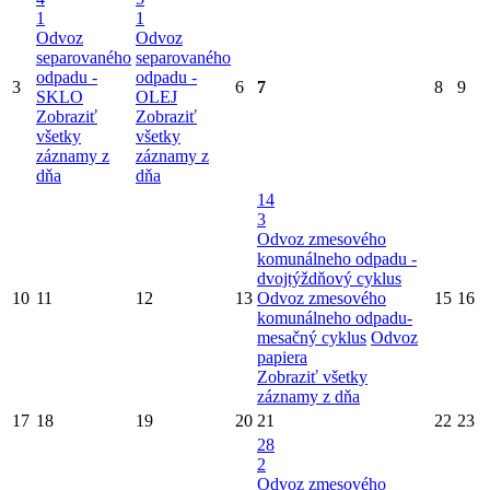
1
1
Odvoz
Odvoz
separovaného
separovaného
odpadu -
odpadu -
3
6
7
8
9
SKLO
OLEJ
Zobraziť
Zobraziť
všetky
všetky
záznamy z
záznamy z
dňa
dňa
14
3
Odvoz zmesového
komunálneho odpadu -
dvojtýždňový cyklus
10
11
12
13
Odvoz zmesového
15
16
komunálneho odpadu-
mesačný cyklus
Odvoz
papiera
Zobraziť všetky
záznamy z dňa
17
18
19
20
21
22
23
28
2
Odvoz zmesového