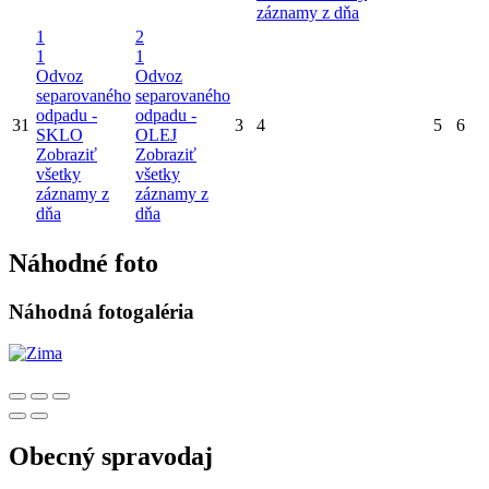
záznamy z dňa
1
2
1
1
Odvoz
Odvoz
separovaného
separovaného
odpadu -
odpadu -
31
3
4
5
6
SKLO
OLEJ
Zobraziť
Zobraziť
všetky
všetky
záznamy z
záznamy z
dňa
dňa
Náhodné foto
Náhodná fotogaléria
Obecný spravodaj