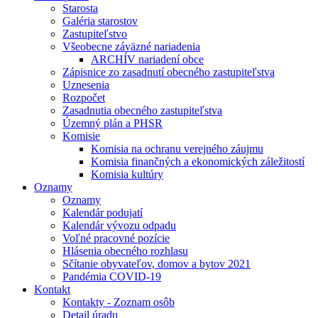
Starosta
Galéria starostov
Zastupiteľstvo
Všeobecne záväzné nariadenia
ARCHÍV nariadení obce
Zápisnice zo zasadnutí obecného zastupiteľstva
Uznesenia
Rozpočet
Zasadnutia obecného zastupiteľstva
Územný plán a PHSR
Komisie
Komisia na ochranu verejného záujmu
Komisia finančných a ekonomických záležitostí
Komisia kultúry
Oznamy
Oznamy
Kalendár podujatí
Kalendár vývozu odpadu
Voľné pracovné pozície
Hlásenia obecného rozhlasu
Sčítanie obyvateľov, domov a bytov 2021
Pandémia COVID-19
Kontakt
Kontakty - Zoznam osôb
Detail úradu