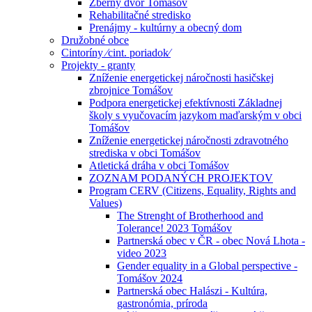
Zberný dvor Tomášov
Rehabilitačné stredisko
Prenájmy - kultúrny a obecný dom
Družobné obce
Cintoríny ⁄cint. poriadok⁄
Projekty - granty
Zníženie energetickej náročnosti hasičskej
zbrojnice Tomášov
Podpora energetickej efektívnosti Základnej
školy s vyučovacím jazykom maďarským v obci
Tomášov
Zníženie energetickej náročnosti zdravotného
strediska v obci Tomášov
Atletická dráha v obci Tomášov
ZOZNAM PODANÝCH PROJEKTOV
Program CERV (Citizens, Equality, Rights and
Values)
The Strenght of Brotherhood and
Tolerance! 2023 Tomášov
Partnerská obec v ČR - obec Nová Lhota -
video 2023
Gender equality in a Global perspective -
Tomášov 2024
Partnerská obec Halászi - Kultúra,
gastronómia, príroda