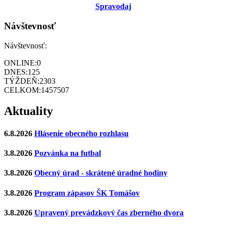
Sp
ravodaj
Návštevnosť
Návštevnosť:
ONLINE:
0
DNES:
125
TÝŽDEŇ:
2303
CELKOM:
1457507
Aktuality
6.8.2026
Hlásenie obecného rozhlasu
3.8.2026
Pozvánka na futbal
3.8.2026
Obecný úrad - skrátené úradné hodiny
3.8.2026
Program zápasov ŠK Tomášov
3.8.2026
Upravený prevádzkový čas zberného dvora