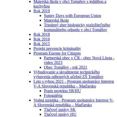
Materská škola v obci Tomášov s jedálňou a
kuchyňou
Rok 2019
Sunny Days with European Union
Materská škola
Triedený zber biologicky rozložiteľného
komunálneho odpadu v obci Tomášov
Rok 2018
Rok 2016
Rok 2015
Projekt prevencie kriminality
Program Europe for Citizens
Partnerská obec v ČR - obec Nová Lhota -
video 2023
Obec Tomášov - rok 2021
Vybudovanie a skvalitnenie technického
vybavenia odborných učební ZŠ Tomášov
Leto s rybou 2021 - Program spolupráce Interreg
V-A Slovenská republika – Maďarsko
Popis projektu SR⁄HU
Fotogaléria
Vodná turistika - Program spolupráce Interreg V-
A Slovenská republika – Maďarsko
Tlačové správy SK
Tlačové správy HU