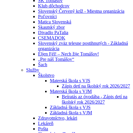
ŠK Tomášov
Klub dôchodcov
Slovenský Červený kríž - Miestna organizácia
Poľovníci
Matica Slovenská
Skautský zbor
Divadlo PaTalia
CSEMADOK
Slovenský zväz telesne postihnutých - Základná
organizácia
Éljen Fél! – Nech žije Tomášov!
„Pre náš Tomášov“
Šach
Služby
Školstvo
Materská škola s VJS
Zápis detí na školský rok 2026/2027
Materská škola s VJM
Beíratás az óvodába - Zápis detí na
školský rok 2026/2027
Základná škola s VJS
Základná škola s VJM
Zdravotníctvo, lekári
Lekáreň
Pošta