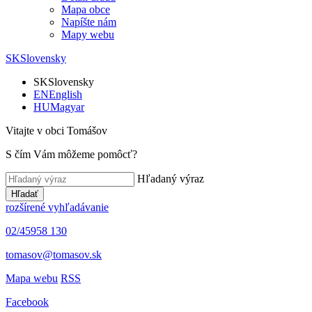
Mapa obce
Napíšte nám
Mapy webu
SK
Slovensky
SK
Slovensky
EN
English
HU
Magyar
Vitajte v obci Tomášov
S čím Vám môžeme pomôcť?
Hľadaný výraz
Hľadať
rozšírené vyhľadávanie
02/45958 130
tomasov@tomasov.sk
Mapa webu
RSS
Facebook