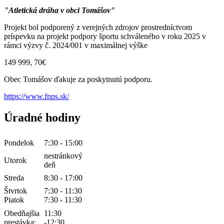
"Atletická dráha v obci Tomášov"
Projekt bol podporený z verejných zdrojov prostredníctvom
príspevku na projekt podpory športu schváleného v roku 2025 v
rámci výzvy č. 2024/001 v maximálnej výške
149 999, 70€
Obec Tomášov ďakuje za poskytnutú podporu.
https://www.fnps.sk/
Úradné hodiny
Pondelok
7:30 - 15:00
nestránkový
Utorok
deň
Streda
8:30 - 17:00
Štvrtok
7:30 - 11:30
Piatok
7:30 - 11:30
Obedňajšia
11:30
prestávka:
-12:30