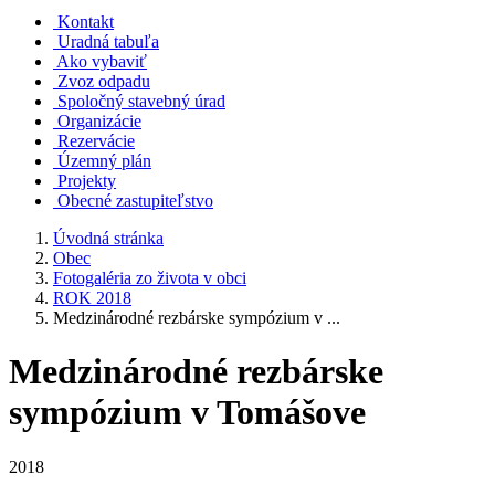
Kontakt
Uradná tabuľa
Ako vybaviť
Zvoz odpadu
Spoločný stavebný úrad
Organizácie
Rezervácie
Územný plán
Projekty
Obecné zastupiteľstvo
Úvodná stránka
Obec
Fotogaléria zo života v obci
ROK 2018
Medzinárodné rezbárske sympózium v ...
Medzinárodné rezbárske
sympózium v Tomášove
2018