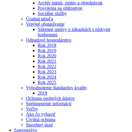
Archív faktúr, zmlúv a objednávok
Povolenia na ohňostroje
Sociálne služby
Úradná tabuľa
Verejné obstarávanie
Súhrnné správy o zákazkách s nízkymi
hodnotami
Odpadové hospodárstvo
Rok 2018
Rok 2019
Rok 2020
Rok 2021
Rok 2022
Rok 2023
Rok 2024
Rok 2025
Vyhodnotenie štandardov kvality
2019
Ochrana osobných údajov
Sprístupnenie informácií
Voľby
Ako čo vybaviť
Civilná ochrana
Stavebný úrad
Samospráva