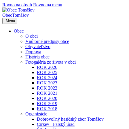
Rovno na obsah
Rovno na menu
Obec
Tomášov
Menu
Obec
O obci
Vnútorné predpisy obce
Obyvateľstvo
Doprava
História obce
Fotogaléria zo života v obci
ROK 2026
ROK 2025
ROK 2024
ROK 2023
ROK 2022
ROK 2021
ROK 2020
ROK 2019
ROK 2018
Organizácie
Dobrovoľný hasičský zbor Tomášov
Cirkev - Farský úrad