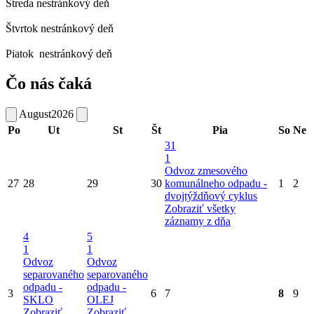
Streda
nestránkový deň
Štvrtok
nestránkový deň
Piatok
nestránkový deň
Čo nás čaká
August
2026
Po
Ut
St
Št
Pia
So
Ne
31
1
Odvoz zmesového
27
28
29
30
komunálneho odpadu -
1
2
dvojtýždňový cyklus
Zobraziť všetky
záznamy z dňa
4
5
1
1
Odvoz
Odvoz
separovaného
separovaného
odpadu -
odpadu -
3
6
7
8
9
SKLO
OLEJ
Zobraziť
Zobraziť