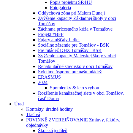
Popis projektu SR⁄HU
Fotogaléria
Oddychová zóna pri Malom Dunaji
Zvýšenie kapacity Základnej školy v obci
Tomášov
Záchrana prícestného kríža v Tomášove
Projekt #BFF
Fujary a píšťaly I. diel
Sociálne zázemie pre Tomášov - BSK
Pre mládež DHZ Tomášov - BSK
Zvýšenie kapacity Materskej školy v obci
Tomášov
Rehabilitačné stredisko v obci Tomášov
Svietime úsporne pre našu mládež
ERASMUS
2024
Spomienky & leto s rybou
Rozšírenie kanalizačnej siete v obci Tomášov,
časť Doma
Úrad
Kontakty, úradné hodiny
Tlačivá
POVINNĚ ZVEREJŇOVANIE Zmluvy, faktúry,
objednávky
Školská jedáleň