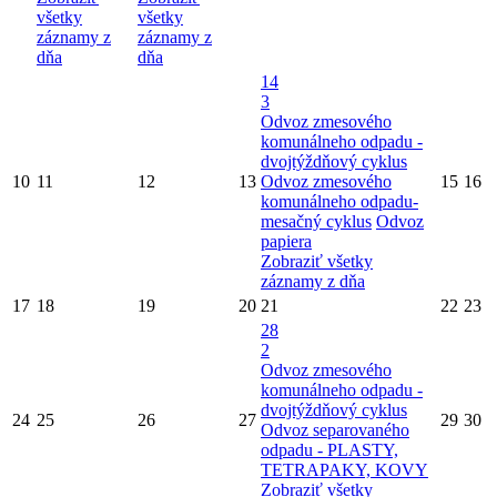
všetky
všetky
záznamy z
záznamy z
dňa
dňa
14
3
Odvoz zmesového
komunálneho odpadu -
dvojtýždňový cyklus
10
11
12
13
Odvoz zmesového
15
16
komunálneho odpadu-
mesačný cyklus
Odvoz
papiera
Zobraziť všetky
záznamy z dňa
17
18
19
20
21
22
23
28
2
Odvoz zmesového
komunálneho odpadu -
dvojtýždňový cyklus
24
25
26
27
29
30
Odvoz separovaného
odpadu - PLASTY,
TETRAPAKY, KOVY
Zobraziť všetky