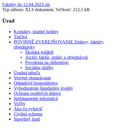
Faktúry do 12.04.2023.xls
Typ súboru: XLS dokument, Veľkosť: 212,5 kB
Úrad
Kontakty, úradné hodiny
Tlačivá
POVINNĚ ZVEREJŇOVANIE Zmluvy, faktúry,
objednávky
Školská jedáleň
Archív faktúr, zmlúv a objednávok
Povolenia na ohňostroje
Sociálne služby
Úradná tabuľa
Verejné obstarávanie
Odpadové hospodárstvo
Vyhodnotenie štandardov kvality
Ochrana osobných údajov
Sprístupnenie informácií
Voľby
Ako čo vybaviť
Civilná ochrana
Stavebný úrad