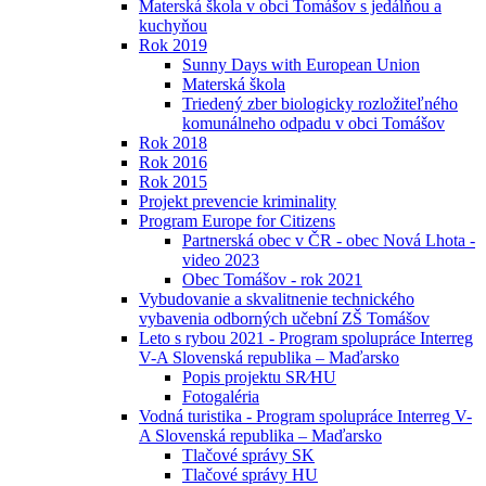
Materská škola v obci Tomášov s jedálňou a
kuchyňou
Rok 2019
Sunny Days with European Union
Materská škola
Triedený zber biologicky rozložiteľného
komunálneho odpadu v obci Tomášov
Rok 2018
Rok 2016
Rok 2015
Projekt prevencie kriminality
Program Europe for Citizens
Partnerská obec v ČR - obec Nová Lhota -
video 2023
Obec Tomášov - rok 2021
Vybudovanie a skvalitnenie technického
vybavenia odborných učební ZŠ Tomášov
Leto s rybou 2021 - Program spolupráce Interreg
V-A Slovenská republika – Maďarsko
Popis projektu SR⁄HU
Fotogaléria
Vodná turistika - Program spolupráce Interreg V-
A Slovenská republika – Maďarsko
Tlačové správy SK
Tlačové správy HU