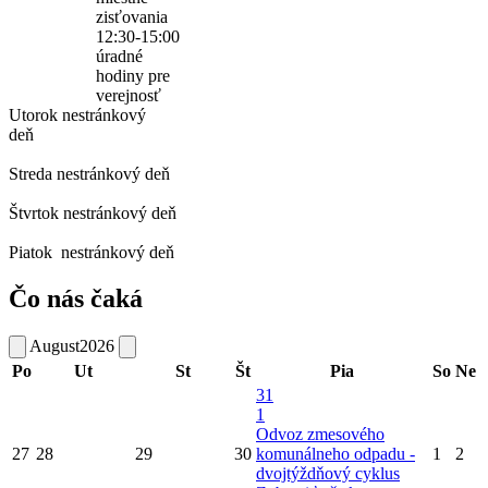
zisťovania
12:30-15:00
úradné
hodiny pre
verejnosť
Utorok
nestránkový
deň
Streda
nestránkový deň
Štvrtok
nestránkový deň
Piatok
nestránkový deň
Čo nás čaká
August
2026
Po
Ut
St
Št
Pia
So
Ne
31
1
Odvoz zmesového
27
28
29
30
komunálneho odpadu -
1
2
dvojtýždňový cyklus