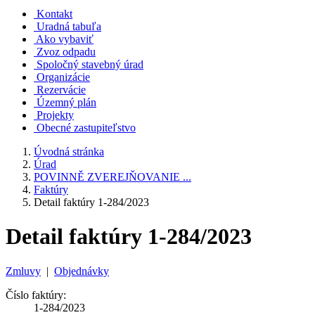
Kontakt
Uradná tabuľa
Ako vybaviť
Zvoz odpadu
Spoločný stavebný úrad
Organizácie
Rezervácie
Územný plán
Projekty
Obecné zastupiteľstvo
Úvodná stránka
Úrad
POVINNĚ ZVEREJŇOVANIE ...
Faktúry
Detail faktúry 1-284/2023
Detail faktúry 1-284/2023
Zmluvy
|
Objednávky
Číslo faktúry:
1-284/2023