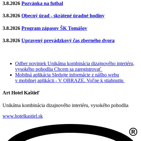
3.8.2026
Pozvánka na futbal
3.8.2026
Obecný úrad - skrátené úradné hodiny
3.8.2026
Program zápasov ŠK Tomášov
3.8.2026
Upravený prevádzkový čas zberného dvora
Odber noviniek
Unikátna kombinácia dizajnového interiéru,
vysokého pohodlia
Chcem sa zaregistrovať
Mobilná aplikácia
Sledujte informácie z nášho webu
v mobilnej aplikácii - V OBRAZE.
Voľne k stiahnutiu
Art Hotel Kaštieľ
Unikátna kombinácia dizajnového interiéru, vysokého pohodlia
www.hotelkastiel.sk