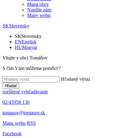
Mapa obce
Napíšte nám
Mapy webu
SK
Slovensky
SK
Slovensky
EN
English
HU
Magyar
Vitajte v obci Tomášov
S čím Vám môžeme pomôcť?
Hľadaný výraz
Hľadať
rozšírené vyhľadávanie
02/45958 130
tomasov@tomasov.sk
Mapa webu
RSS
Facebook