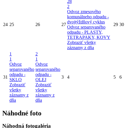
28
2
Odvoz zmesového
komunálneho odpadu -
dvojtýždňový cyklus
24
25
26
27
29
30
Odvoz separovaného
odpadu - PLASTY,
TETRAPAKY, KOVY
Zobraziť všetky
záznamy z dňa
1
2
1
1
Odvoz
Odvoz
separovaného
separovaného
odpadu -
odpadu -
31
3
4
5
6
SKLO
OLEJ
Zobraziť
Zobraziť
všetky
všetky
záznamy z
záznamy z
dňa
dňa
Náhodné foto
Náhodná fotogaléria