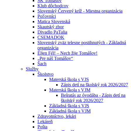
ŠK Tomášov
Klub dôchodcov
Slovenský Červený kríž - Miestna organizácia
Poľovníci
Matica Slovenská
Skautský zbor
Divadlo PaTalia
CSEMADOK
Slovenský zväz telesne postihnutých - Základná
organizácia
Éljen Fél! – Nech žije Tomášov!
„Pre náš Tomášov“
Šach
Služby
Školstvo
Materská škola s VJS
Zápis detí na školský rok 2026/2027
Materská škola s VJM
Beíratás az óvodába - Zápis detí na
školský rok 2026/2027
Základná škola s VJS
Základná škola s VJM
Zdravotníctvo, lekári
Lekáreň
Pošta