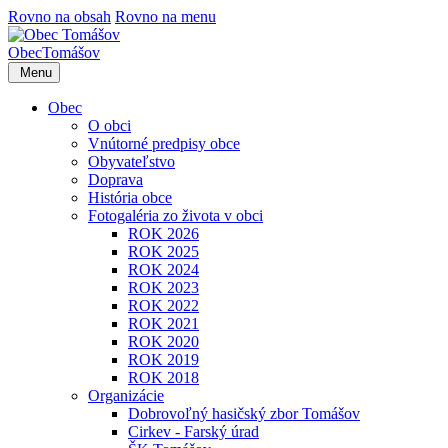
Rovno na obsah
Rovno na menu
Obec
Tomášov
Menu
Obec
O obci
Vnútorné predpisy obce
Obyvateľstvo
Doprava
História obce
Fotogaléria zo života v obci
ROK 2026
ROK 2025
ROK 2024
ROK 2023
ROK 2022
ROK 2021
ROK 2020
ROK 2019
ROK 2018
Organizácie
Dobrovoľný hasičský zbor Tomášov
Cirkev - Farský úrad