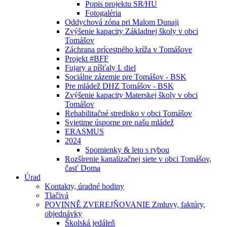
Popis projektu SR⁄HU
Fotogaléria
Oddychová zóna pri Malom Dunaji
Zvýšenie kapacity Základnej školy v obci
Tomášov
Záchrana prícestného kríža v Tomášove
Projekt #BFF
Fujary a píšťaly I. diel
Sociálne zázemie pre Tomášov - BSK
Pre mládež DHZ Tomášov - BSK
Zvýšenie kapacity Materskej školy v obci
Tomášov
Rehabilitačné stredisko v obci Tomášov
Svietime úsporne pre našu mládež
ERASMUS
2024
Spomienky & leto s rybou
Rozšírenie kanalizačnej siete v obci Tomášov,
časť Doma
Úrad
Kontakty, úradné hodiny
Tlačivá
POVINNĚ ZVEREJŇOVANIE Zmluvy, faktúry,
objednávky
Školská jedáleň