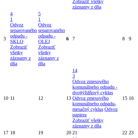
Zobraziť všetky
záznamy z dňa
4
5
1
1
Odvoz
Odvoz
separovaného
separovaného
odpadu -
odpadu -
3
6
7
8
9
SKLO
OLEJ
Zobraziť
Zobraziť
všetky
všetky
záznamy z
záznamy z
dňa
dňa
14
3
Odvoz zmesového
komunálneho odpadu -
dvojtýždňový cyklus
10
11
12
13
Odvoz zmesového
15
16
komunálneho odpadu-
mesačný cyklus
Odvoz
papiera
Zobraziť všetky
záznamy z dňa
17
18
19
20
21
22
23