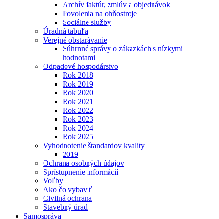
Archív faktúr, zmlúv a objednávok
Povolenia na ohňostroje
Sociálne služby
Úradná tabuľa
Verejné obstarávanie
Súhrnné správy o zákazkách s nízkymi
hodnotami
Odpadové hospodárstvo
Rok 2018
Rok 2019
Rok 2020
Rok 2021
Rok 2022
Rok 2023
Rok 2024
Rok 2025
Vyhodnotenie štandardov kvality
2019
Ochrana osobných údajov
Sprístupnenie informácií
Voľby
Ako čo vybaviť
Civilná ochrana
Stavebný úrad
Samospráva