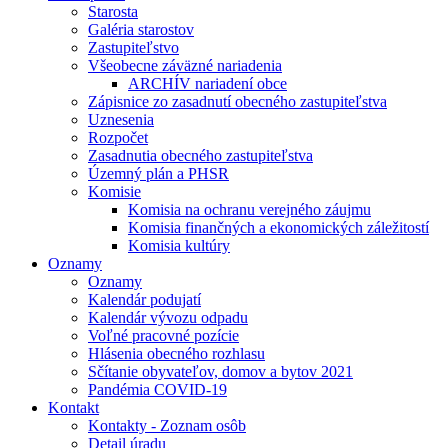
Starosta
Galéria starostov
Zastupiteľstvo
Všeobecne záväzné nariadenia
ARCHÍV nariadení obce
Zápisnice zo zasadnutí obecného zastupiteľstva
Uznesenia
Rozpočet
Zasadnutia obecného zastupiteľstva
Územný plán a PHSR
Komisie
Komisia na ochranu verejného záujmu
Komisia finančných a ekonomických záležitostí
Komisia kultúry
Oznamy
Oznamy
Kalendár podujatí
Kalendár vývozu odpadu
Voľné pracovné pozície
Hlásenia obecného rozhlasu
Sčítanie obyvateľov, domov a bytov 2021
Pandémia COVID-19
Kontakt
Kontakty - Zoznam osôb
Detail úradu