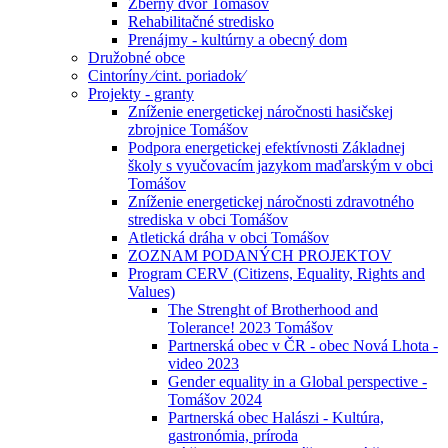
Zberný dvor Tomášov
Rehabilitačné stredisko
Prenájmy - kultúrny a obecný dom
Družobné obce
Cintoríny ⁄cint. poriadok⁄
Projekty - granty
Zníženie energetickej náročnosti hasičskej
zbrojnice Tomášov
Podpora energetickej efektívnosti Základnej
školy s vyučovacím jazykom maďarským v obci
Tomášov
Zníženie energetickej náročnosti zdravotného
strediska v obci Tomášov
Atletická dráha v obci Tomášov
ZOZNAM PODANÝCH PROJEKTOV
Program CERV (Citizens, Equality, Rights and
Values)
The Strenght of Brotherhood and
Tolerance! 2023 Tomášov
Partnerská obec v ČR - obec Nová Lhota -
video 2023
Gender equality in a Global perspective -
Tomášov 2024
Partnerská obec Halászi - Kultúra,
gastronómia, príroda