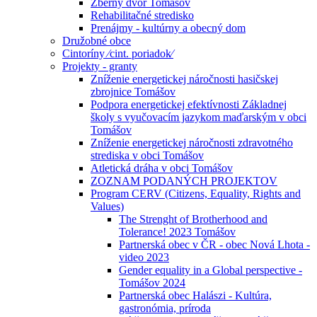
Zberný dvor Tomášov
Rehabilitačné stredisko
Prenájmy - kultúrny a obecný dom
Družobné obce
Cintoríny ⁄cint. poriadok⁄
Projekty - granty
Zníženie energetickej náročnosti hasičskej
zbrojnice Tomášov
Podpora energetickej efektívnosti Základnej
školy s vyučovacím jazykom maďarským v obci
Tomášov
Zníženie energetickej náročnosti zdravotného
strediska v obci Tomášov
Atletická dráha v obci Tomášov
ZOZNAM PODANÝCH PROJEKTOV
Program CERV (Citizens, Equality, Rights and
Values)
The Strenght of Brotherhood and
Tolerance! 2023 Tomášov
Partnerská obec v ČR - obec Nová Lhota -
video 2023
Gender equality in a Global perspective -
Tomášov 2024
Partnerská obec Halászi - Kultúra,
gastronómia, príroda