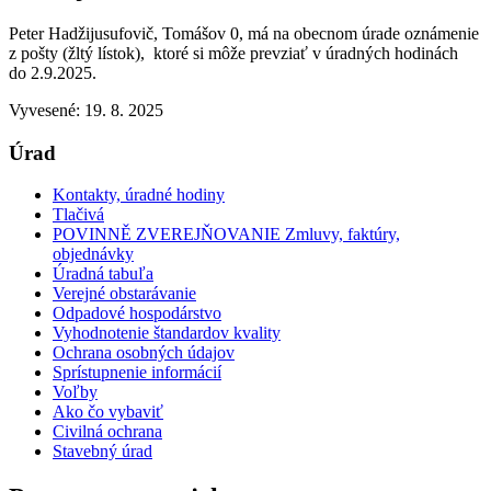
Peter Hadžijusufovič, Tomášov 0, má na obecnom úrade oznámenie
z pošty (žltý lístok), ktoré si môže prevziať v úradných hodinách
do 2.9.2025.
Vyvesené: 19. 8. 2025
Úrad
Kontakty, úradné hodiny
Tlačivá
POVINNĚ ZVEREJŇOVANIE Zmluvy, faktúry,
objednávky
Úradná tabuľa
Verejné obstarávanie
Odpadové hospodárstvo
Vyhodnotenie štandardov kvality
Ochrana osobných údajov
Sprístupnenie informácií
Voľby
Ako čo vybaviť
Civilná ochrana
Stavebný úrad