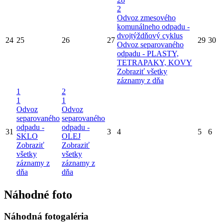
2
Odvoz zmesového
komunálneho odpadu -
dvojtýždňový cyklus
24
25
26
27
29
30
Odvoz separovaného
odpadu - PLASTY,
TETRAPAKY, KOVY
Zobraziť všetky
záznamy z dňa
1
2
1
1
Odvoz
Odvoz
separovaného
separovaného
odpadu -
odpadu -
31
3
4
5
6
SKLO
OLEJ
Zobraziť
Zobraziť
všetky
všetky
záznamy z
záznamy z
dňa
dňa
Náhodné foto
Náhodná fotogaléria