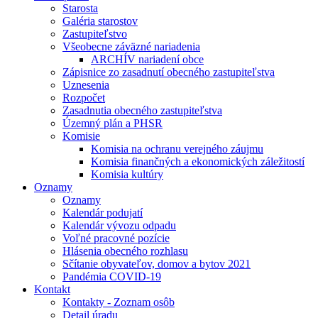
Starosta
Galéria starostov
Zastupiteľstvo
Všeobecne záväzné nariadenia
ARCHÍV nariadení obce
Zápisnice zo zasadnutí obecného zastupiteľstva
Uznesenia
Rozpočet
Zasadnutia obecného zastupiteľstva
Územný plán a PHSR
Komisie
Komisia na ochranu verejného záujmu
Komisia finančných a ekonomických záležitostí
Komisia kultúry
Oznamy
Oznamy
Kalendár podujatí
Kalendár vývozu odpadu
Voľné pracovné pozície
Hlásenia obecného rozhlasu
Sčítanie obyvateľov, domov a bytov 2021
Pandémia COVID-19
Kontakt
Kontakty - Zoznam osôb
Detail úradu