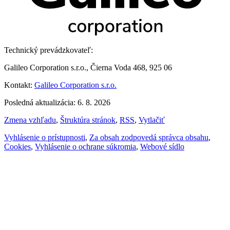
Technický prevádzkovateľ:
Galileo Corporation s.r.o., Čierna Voda 468, 925 06
Kontakt:
Galileo Corporation s.r.o.
Posledná aktualizácia: 6. 8. 2026
Zmena vzhľadu
,
Štruktúra stránok
,
RSS
,
Vytlačiť
Vyhlásenie o prístupnosti
,
Za obsah zodpovedá správca obsahu
,
Cookies
,
Vyhlásenie o ochrane súkromia
,
Webové sídlo