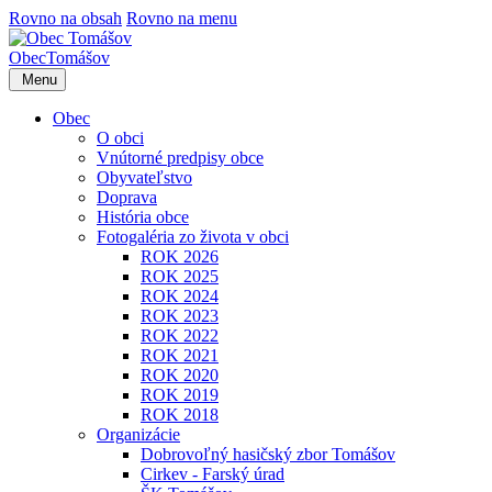
Rovno na obsah
Rovno na menu
Obec
Tomášov
Menu
Obec
O obci
Vnútorné predpisy obce
Obyvateľstvo
Doprava
História obce
Fotogaléria zo života v obci
ROK 2026
ROK 2025
ROK 2024
ROK 2023
ROK 2022
ROK 2021
ROK 2020
ROK 2019
ROK 2018
Organizácie
Dobrovoľný hasičský zbor Tomášov
Cirkev - Farský úrad