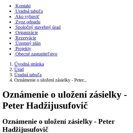
Kontakt
Uradná tabuľa
Ako vybaviť
Zvoz odpadu
Spoločný stavebný úrad
Organizácie
Rezervácie
Územný plán
Projekty
Obecné zastupiteľstvo
Úvodná stránka
Úrad
Úradná tabuľa
Oznámenie o uložení zásielky - Peter...
Oznámenie o uložení zásielky -
Peter Hadžijusufovič
Oznámenie o uložení zásielky - Peter
Hadžijusufovič