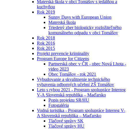
Materská škola v obci Tomášov s jedálňou a
kuchyňou
Rok 2019
Sunny Days with European Union
Materská škola
Triedený zber biologicky rozložiteľného
komunálneho odpadu v obci Tomášov
Rok 2018
Rok 2016
Rok 2015
Projekt prevencie kriminality
Program Europe for Citizens
Partnerská obec v ČR - obec Nová Lhota -
video 2023
Obec Tomášov - rok 2021
Vybudovanie a skvalitnenie technického
vybavenia odborných učební ZŠ Tomášov
Leto s rybou 2021 - Program spolupráce Interreg
V-A Slovenská republika – Maďarsko
Popis projektu SR⁄HU
Fotogaléria
Vodná turistika - Program spolupráce Interreg V-
A Slovenská republika – Maďarsko
Tlačové správy SK
Tlačové správy HU