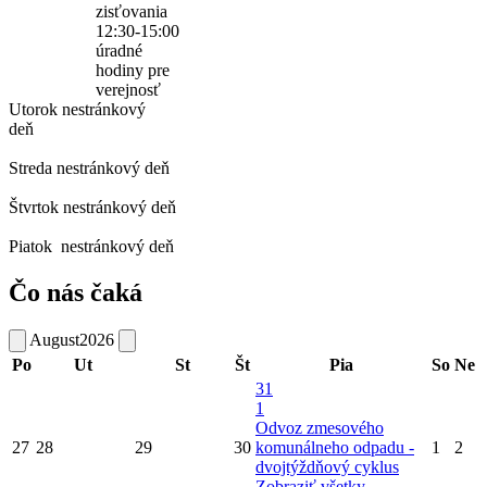
zisťovania
12:30-15:00
úradné
hodiny pre
verejnosť
Utorok
nestránkový
deň
Streda
nestránkový deň
Štvrtok
nestránkový deň
Piatok
nestránkový deň
Čo nás čaká
August
2026
Po
Ut
St
Št
Pia
So
Ne
31
1
Odvoz zmesového
27
28
29
30
komunálneho odpadu -
1
2
dvojtýždňový cyklus
Zobraziť všetky