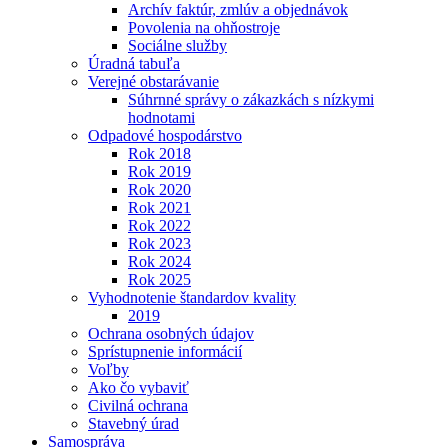
Archív faktúr, zmlúv a objednávok
Povolenia na ohňostroje
Sociálne služby
Úradná tabuľa
Verejné obstarávanie
Súhrnné správy o zákazkách s nízkymi
hodnotami
Odpadové hospodárstvo
Rok 2018
Rok 2019
Rok 2020
Rok 2021
Rok 2022
Rok 2023
Rok 2024
Rok 2025
Vyhodnotenie štandardov kvality
2019
Ochrana osobných údajov
Sprístupnenie informácií
Voľby
Ako čo vybaviť
Civilná ochrana
Stavebný úrad
Samospráva