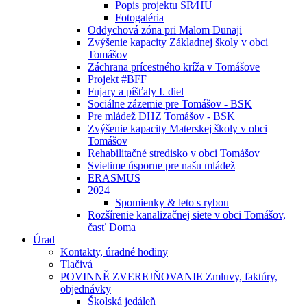
Popis projektu SR⁄HU
Fotogaléria
Oddychová zóna pri Malom Dunaji
Zvýšenie kapacity Základnej školy v obci
Tomášov
Záchrana prícestného kríža v Tomášove
Projekt #BFF
Fujary a píšťaly I. diel
Sociálne zázemie pre Tomášov - BSK
Pre mládež DHZ Tomášov - BSK
Zvýšenie kapacity Materskej školy v obci
Tomášov
Rehabilitačné stredisko v obci Tomášov
Svietime úsporne pre našu mládež
ERASMUS
2024
Spomienky & leto s rybou
Rozšírenie kanalizačnej siete v obci Tomášov,
časť Doma
Úrad
Kontakty, úradné hodiny
Tlačivá
POVINNĚ ZVEREJŇOVANIE Zmluvy, faktúry,
objednávky
Školská jedáleň