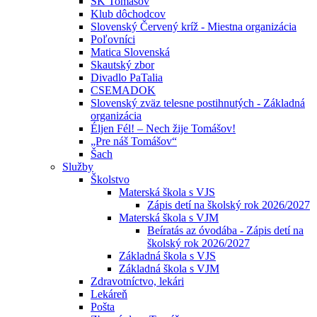
ŠK Tomášov
Klub dôchodcov
Slovenský Červený kríž - Miestna organizácia
Poľovníci
Matica Slovenská
Skautský zbor
Divadlo PaTalia
CSEMADOK
Slovenský zväz telesne postihnutých - Základná
organizácia
Éljen Fél! – Nech žije Tomášov!
„Pre náš Tomášov“
Šach
Služby
Školstvo
Materská škola s VJS
Zápis detí na školský rok 2026/2027
Materská škola s VJM
Beíratás az óvodába - Zápis detí na
školský rok 2026/2027
Základná škola s VJS
Základná škola s VJM
Zdravotníctvo, lekári
Lekáreň
Pošta