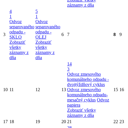
záznamy z dňa
4
5
1
1
Odvoz
Odvoz
separovaného
separovaného
odpadu -
odpadu -
3
6
7
8
9
SKLO
OLEJ
Zobraziť
Zobraziť
všetky
všetky
záznamy z
záznamy z
dňa
dňa
14
3
Odvoz zmesového
komunálneho odpadu -
dvojtýždňový cyklus
10
11
12
13
Odvoz zmesového
15
16
komunálneho odpadu-
mesačný cyklus
Odvoz
papiera
Zobraziť všetky
záznamy z dňa
17
18
19
20
21
22
23
28