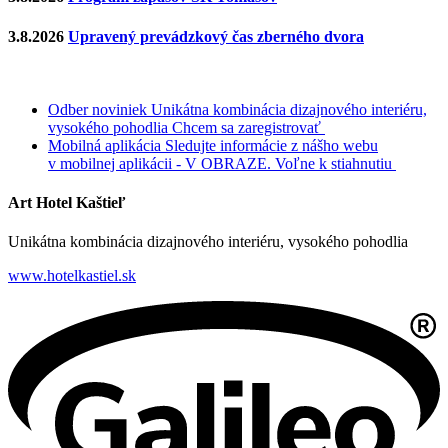
3.8.2026
Upravený prevádzkový čas zberného dvora
Odber noviniek
Unikátna kombinácia dizajnového interiéru,
vysokého pohodlia
Chcem sa zaregistrovať
Mobilná aplikácia
Sledujte informácie z nášho webu
v mobilnej aplikácii - V OBRAZE.
Voľne k stiahnutiu
Art Hotel Kaštieľ
Unikátna kombinácia dizajnového interiéru, vysokého pohodlia
www.hotelkastiel.sk