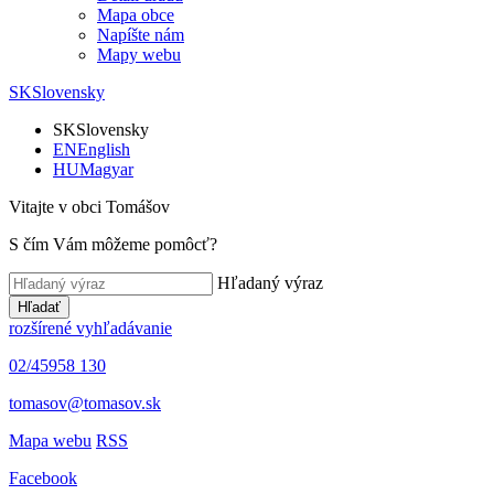
Mapa obce
Napíšte nám
Mapy webu
SK
Slovensky
SK
Slovensky
EN
English
HU
Magyar
Vitajte v obci Tomášov
S čím Vám môžeme pomôcť?
Hľadaný výraz
Hľadať
rozšírené vyhľadávanie
02/45958 130
tomasov@tomasov.sk
Mapa webu
RSS
Facebook