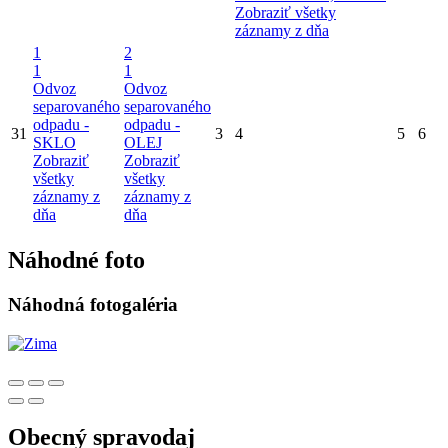
Zobraziť všetky
záznamy z dňa
1
2
1
1
Odvoz
Odvoz
separovaného
separovaného
odpadu -
odpadu -
31
3
4
5
6
SKLO
OLEJ
Zobraziť
Zobraziť
všetky
všetky
záznamy z
záznamy z
dňa
dňa
Náhodné foto
Náhodná fotogaléria
Obecný spravodaj