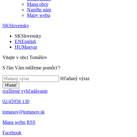
Mapa obce
Napíšte nám
Mapy webu
SK
Slovensky
SK
Slovensky
EN
English
HU
Magyar
Vitajte v obci Tomášov
S čím Vám môžeme pomôcť?
Hľadaný výraz
Hľadať
rozšírené vyhľadávanie
02/45958 130
tomasov@tomasov.sk
Mapa webu
RSS
Facebook