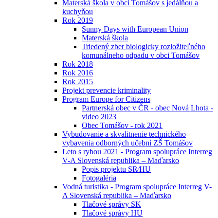
Materská škola v obci Tomášov s jedálňou a
kuchyňou
Rok 2019
Sunny Days with European Union
Materská škola
Triedený zber biologicky rozložiteľného
komunálneho odpadu v obci Tomášov
Rok 2018
Rok 2016
Rok 2015
Projekt prevencie kriminality
Program Europe for Citizens
Partnerská obec v ČR - obec Nová Lhota -
video 2023
Obec Tomášov - rok 2021
Vybudovanie a skvalitnenie technického
vybavenia odborných učební ZŠ Tomášov
Leto s rybou 2021 - Program spolupráce Interreg
V-A Slovenská republika – Maďarsko
Popis projektu SR⁄HU
Fotogaléria
Vodná turistika - Program spolupráce Interreg V-
A Slovenská republika – Maďarsko
Tlačové správy SK
Tlačové správy HU