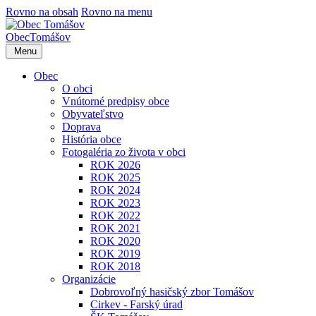
Rovno na obsah
Rovno na menu
Obec
Tomášov
Menu
Obec
O obci
Vnútorné predpisy obce
Obyvateľstvo
Doprava
História obce
Fotogaléria zo života v obci
ROK 2026
ROK 2025
ROK 2024
ROK 2023
ROK 2022
ROK 2021
ROK 2020
ROK 2019
ROK 2018
Organizácie
Dobrovoľný hasičský zbor Tomášov
Cirkev - Farský úrad