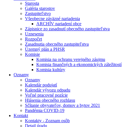
Starosta
Galéria starostov
Zastupiteľstvo
Všeobecne záväzné nariadenia
ARCHÍV nariadení obce
Zápisnice zo zasadnutí obecného zastupiteľstva
Uznesenia
Rozpočet
Zasadnutia obecného zastupiteľstva
Územný plán a PHSR
Komisie
Komisia na ochranu verejného záujmu
Komisia finančných a ekonomických záležitostí
Komisia kultúry
Oznamy
Oznamy
Kalendár podujatí
Kalendár vývozu odpadu
Voľné pracovné pozície
Hlásenia obecného rozhlasu
Sčítanie obyvateľov, domov a bytov 2021
Pandémia COVID-19
Kontakt
Kontakty - Zoznam osôb
Detail úradu