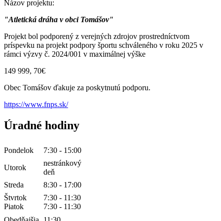
Názov projektu:
"Atletická dráha v obci Tomášov"
Projekt bol podporený z verejných zdrojov prostredníctvom
príspevku na projekt podpory športu schváleného v roku 2025 v
rámci výzvy č. 2024/001 v maximálnej výške
149 999, 70€
Obec Tomášov ďakuje za poskytnutú podporu.
https://www.fnps.sk/
Úradné hodiny
Pondelok
7:30 - 15:00
nestránkový
Utorok
deň
Streda
8:30 - 17:00
Štvrtok
7:30 - 11:30
Piatok
7:30 - 11:30
Obedňajšia
11:30