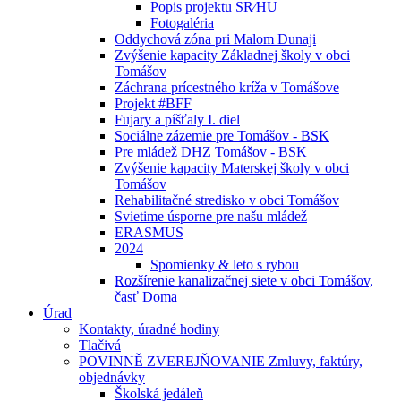
Popis projektu SR⁄HU
Fotogaléria
Oddychová zóna pri Malom Dunaji
Zvýšenie kapacity Základnej školy v obci
Tomášov
Záchrana prícestného kríža v Tomášove
Projekt #BFF
Fujary a píšťaly I. diel
Sociálne zázemie pre Tomášov - BSK
Pre mládež DHZ Tomášov - BSK
Zvýšenie kapacity Materskej školy v obci
Tomášov
Rehabilitačné stredisko v obci Tomášov
Svietime úsporne pre našu mládež
ERASMUS
2024
Spomienky & leto s rybou
Rozšírenie kanalizačnej siete v obci Tomášov,
časť Doma
Úrad
Kontakty, úradné hodiny
Tlačivá
POVINNĚ ZVEREJŇOVANIE Zmluvy, faktúry,
objednávky
Školská jedáleň