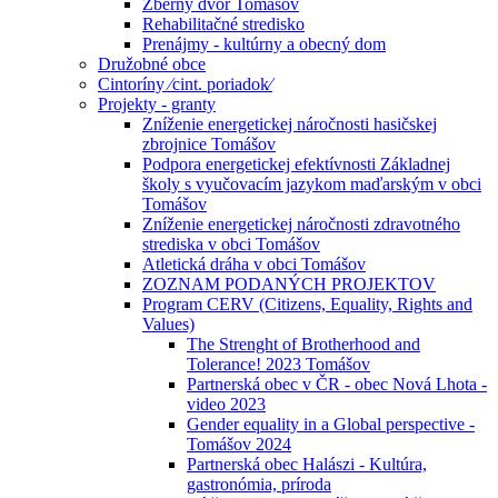
Zberný dvor Tomášov
Rehabilitačné stredisko
Prenájmy - kultúrny a obecný dom
Družobné obce
Cintoríny ⁄cint. poriadok⁄
Projekty - granty
Zníženie energetickej náročnosti hasičskej
zbrojnice Tomášov
Podpora energetickej efektívnosti Základnej
školy s vyučovacím jazykom maďarským v obci
Tomášov
Zníženie energetickej náročnosti zdravotného
strediska v obci Tomášov
Atletická dráha v obci Tomášov
ZOZNAM PODANÝCH PROJEKTOV
Program CERV (Citizens, Equality, Rights and
Values)
The Strenght of Brotherhood and
Tolerance! 2023 Tomášov
Partnerská obec v ČR - obec Nová Lhota -
video 2023
Gender equality in a Global perspective -
Tomášov 2024
Partnerská obec Halászi - Kultúra,
gastronómia, príroda