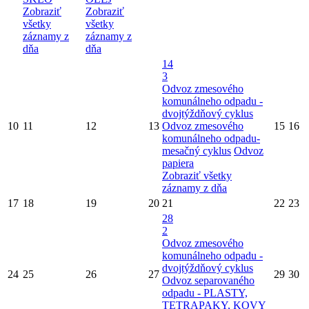
Zobraziť
Zobraziť
všetky
všetky
záznamy z
záznamy z
dňa
dňa
14
3
Odvoz zmesového
komunálneho odpadu -
dvojtýždňový cyklus
10
11
12
13
Odvoz zmesového
15
16
komunálneho odpadu-
mesačný cyklus
Odvoz
papiera
Zobraziť všetky
záznamy z dňa
17
18
19
20
21
22
23
28
2
Odvoz zmesového
komunálneho odpadu -
dvojtýždňový cyklus
24
25
26
27
29
30
Odvoz separovaného
odpadu - PLASTY,
TETRAPAKY, KOVY