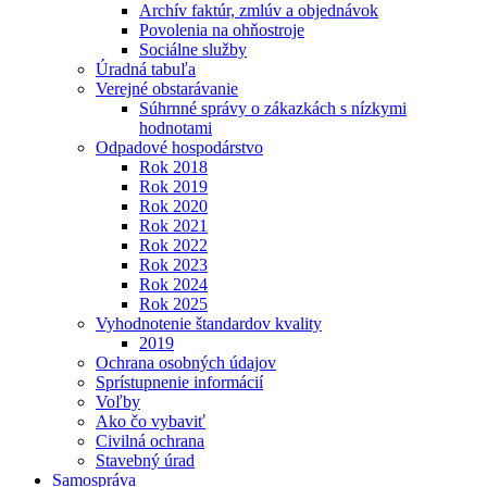
Archív faktúr, zmlúv a objednávok
Povolenia na ohňostroje
Sociálne služby
Úradná tabuľa
Verejné obstarávanie
Súhrnné správy o zákazkách s nízkymi
hodnotami
Odpadové hospodárstvo
Rok 2018
Rok 2019
Rok 2020
Rok 2021
Rok 2022
Rok 2023
Rok 2024
Rok 2025
Vyhodnotenie štandardov kvality
2019
Ochrana osobných údajov
Sprístupnenie informácií
Voľby
Ako čo vybaviť
Civilná ochrana
Stavebný úrad
Samospráva