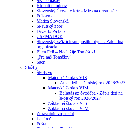
ŠK Tomášov
Klub dôchodcov
Slovenský Červený kríž - Miestna organizácia
Poľovníci
Matica Slovenská
Skautský zbor
Divadlo PaTalia
CSEMADOK
Slovenský zväz telesne postihnutých - Základná
organizácia
Éljen Fél! – Nech žije Tomášov!
„Pre náš Tomášov“
Šach
Služby
Školstvo
Materská škola s VJS
Zápis detí na školský rok 2026/2027
Materská škola s VJM
Beíratás az óvodába - Zápis detí na
školský rok 2026/2027
Základná škola s VJS
Základná škola s VJM
Zdravotníctvo, lekári
Lekáreň
Pošta