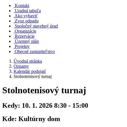
Kontakt
Uradná tabuľa
Ako vybaviť
Zvoz odpadu
Spoločný stavebný úrad
Organizácie
Rezervácie
Územný plán
Projekty
Obecné zastupiteľstvo
Úvodná stránka
Oznamy
Kalendár podujatí
Stolnotenisový turnaj
Stolnotenisový turnaj
Kedy:
10. 1. 2026 8:30 - 15:00
Kde:
Kultúrny dom