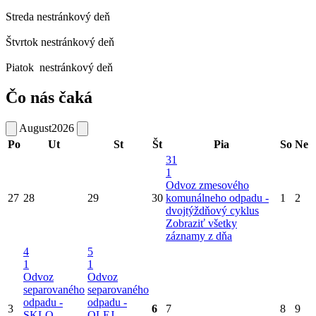
Streda
nestránkový deň
Štvrtok
nestránkový deň
Piatok
nestránkový deň
Čo nás čaká
August
2026
Po
Ut
St
Št
Pia
So
Ne
31
1
Odvoz zmesového
27
28
29
30
komunálneho odpadu -
1
2
dvojtýždňový cyklus
Zobraziť všetky
záznamy z dňa
4
5
1
1
Odvoz
Odvoz
separovaného
separovaného
odpadu -
odpadu -
3
6
7
8
9
SKLO
OLEJ