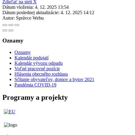
Zdieľať na sieti X
Dátum vloženia:
4. 12. 2025 13:54
Dátum poslednej aktualizácie:
4. 12. 2025 14:12
Autor:
Správce Webu
Oznamy
Oznamy
Kalendár podujatí
Kalendár vývozu odpadu
Voľné pracovné pozície
Hlásenia obecného rozhlasu
Sčítanie obyvateľov, domov a bytov 2021
Pandémia COVID-19
Programy a projekty