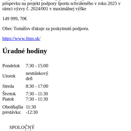
príspevku na projekt podpory športu schváleného v roku 2025 v
rámci výzvy č. 2024/001 v maximálnej výške
149 999, 70€
Obec Tomášov ďakuje za poskytnutú podporu.
https://www.fnps.sk/
Úradné hodiny
Pondelok
7:30 - 15:00
nestránkový
Utorok
deň
Streda
8:30 - 17:00
Štvrtok
7:30 - 11:30
Piatok
7:30 - 11:30
Obedňajšia
11:30
prestávka:
-12:30
SPOLOČNÝ