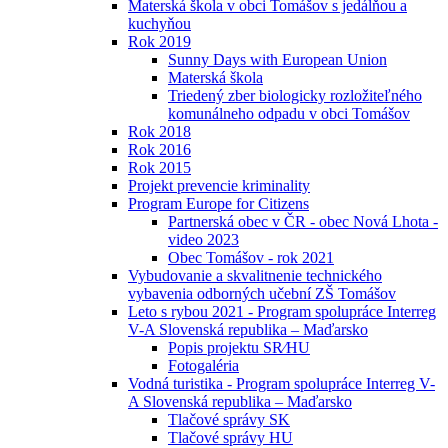
Materská škola v obci Tomášov s jedálňou a
kuchyňou
Rok 2019
Sunny Days with European Union
Materská škola
Triedený zber biologicky rozložiteľného
komunálneho odpadu v obci Tomášov
Rok 2018
Rok 2016
Rok 2015
Projekt prevencie kriminality
Program Europe for Citizens
Partnerská obec v ČR - obec Nová Lhota -
video 2023
Obec Tomášov - rok 2021
Vybudovanie a skvalitnenie technického
vybavenia odborných učební ZŠ Tomášov
Leto s rybou 2021 - Program spolupráce Interreg
V-A Slovenská republika – Maďarsko
Popis projektu SR⁄HU
Fotogaléria
Vodná turistika - Program spolupráce Interreg V-
A Slovenská republika – Maďarsko
Tlačové správy SK
Tlačové správy HU