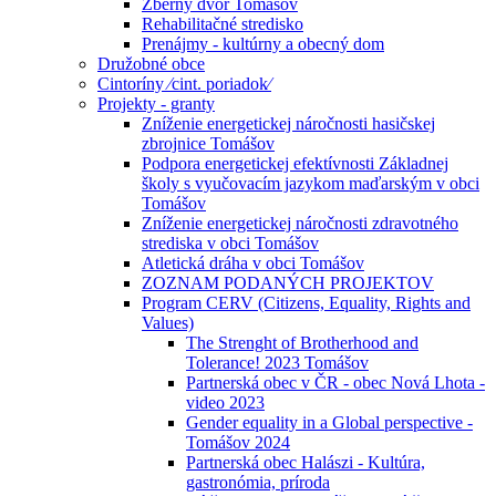
Zberný dvor Tomášov
Rehabilitačné stredisko
Prenájmy - kultúrny a obecný dom
Družobné obce
Cintoríny ⁄cint. poriadok⁄
Projekty - granty
Zníženie energetickej náročnosti hasičskej
zbrojnice Tomášov
Podpora energetickej efektívnosti Základnej
školy s vyučovacím jazykom maďarským v obci
Tomášov
Zníženie energetickej náročnosti zdravotného
strediska v obci Tomášov
Atletická dráha v obci Tomášov
ZOZNAM PODANÝCH PROJEKTOV
Program CERV (Citizens, Equality, Rights and
Values)
The Strenght of Brotherhood and
Tolerance! 2023 Tomášov
Partnerská obec v ČR - obec Nová Lhota -
video 2023
Gender equality in a Global perspective -
Tomášov 2024
Partnerská obec Halászi - Kultúra,
gastronómia, príroda