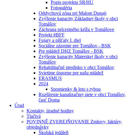
Popis projektu SR⁄HU
Fotogaléria
Oddychová zóna pri Malom Dunaji
Zvýšenie kapacity Základnej školy v obci
Tomášov
Záchrana prícestného kríža v Tomášove
Projekt #BFF
Fujary a píšťaly I. diel
Sociálne zázemie pre Tomášov - BSK
Pre mládež DHZ Tomášov - BSK
Zvýšenie kapacity Materskej školy v obci
Tomášov
Rehabilitačné stredisko v obci Tomášov
Svietime úsporne pre našu mládež
ERASMUS
2024
Spomienky & leto s rybou
Rozšírenie kanalizačnej siete v obci Tomášov,
časť Doma
Úrad
Kontakty, úradné hodiny
Tlačivá
POVINNĚ ZVEREJŇOVANIE Zmluvy, faktúry,
objednávky
Školská jedáleň