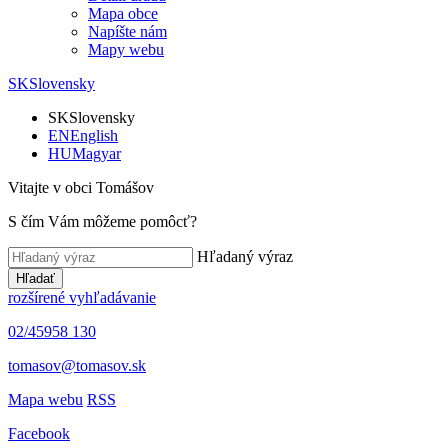
Mapa obce
Napíšte nám
Mapy webu
SK
Slovensky
SK
Slovensky
EN
English
HU
Magyar
Vitajte v obci Tomášov
S čím Vám môžeme pomôcť?
Hľadaný výraz
Hľadať
rozšírené vyhľadávanie
02/45958 130
tomasov@tomasov.sk
Mapa webu
RSS
Facebook