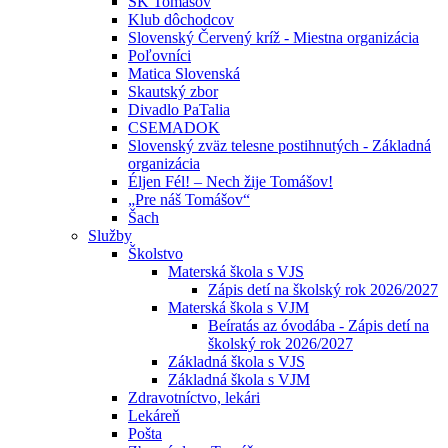
ŠK Tomášov
Klub dôchodcov
Slovenský Červený kríž - Miestna organizácia
Poľovníci
Matica Slovenská
Skautský zbor
Divadlo PaTalia
CSEMADOK
Slovenský zväz telesne postihnutých - Základná
organizácia
Éljen Fél! – Nech žije Tomášov!
„Pre náš Tomášov“
Šach
Služby
Školstvo
Materská škola s VJS
Zápis detí na školský rok 2026/2027
Materská škola s VJM
Beíratás az óvodába - Zápis detí na
školský rok 2026/2027
Základná škola s VJS
Základná škola s VJM
Zdravotníctvo, lekári
Lekáreň
Pošta