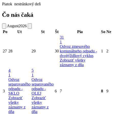
Piatok
nestránkový deň
Čo nás čaká
August
2026
Po
Ut
St
Št
Pia
So
Ne
31
1
Odvoz zmesového
27
28
29
30
komunálneho odpadu -
1
2
dvojtýždňový cyklus
Zobraziť všetky
záznamy z dňa
4
5
1
1
Odvoz
Odvoz
separovaného
separovaného
odpadu -
odpadu -
3
6
7
8
9
SKLO
OLEJ
Zobraziť
Zobraziť
všetky
všetky
záznamy z
záznamy z
dňa
dňa