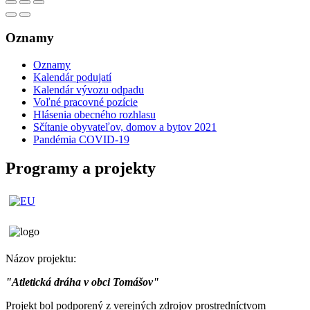
Oznamy
Oznamy
Kalendár podujatí
Kalendár vývozu odpadu
Voľné pracovné pozície
Hlásenia obecného rozhlasu
Sčítanie obyvateľov, domov a bytov 2021
Pandémia COVID-19
Programy a projekty
Názov projektu:
"Atletická dráha v obci Tomášov"
Projekt bol podporený z verejných zdrojov prostredníctvom