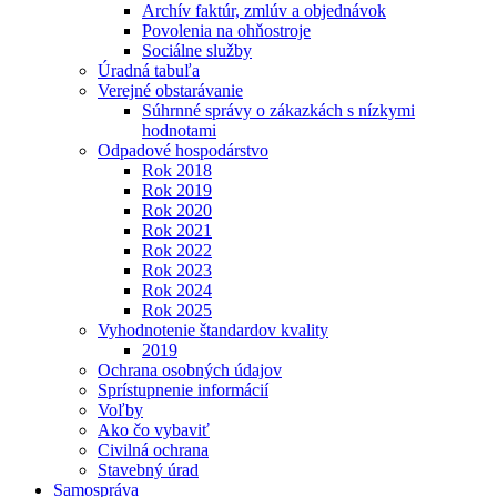
Archív faktúr, zmlúv a objednávok
Povolenia na ohňostroje
Sociálne služby
Úradná tabuľa
Verejné obstarávanie
Súhrnné správy o zákazkách s nízkymi
hodnotami
Odpadové hospodárstvo
Rok 2018
Rok 2019
Rok 2020
Rok 2021
Rok 2022
Rok 2023
Rok 2024
Rok 2025
Vyhodnotenie štandardov kvality
2019
Ochrana osobných údajov
Sprístupnenie informácií
Voľby
Ako čo vybaviť
Civilná ochrana
Stavebný úrad
Samospráva