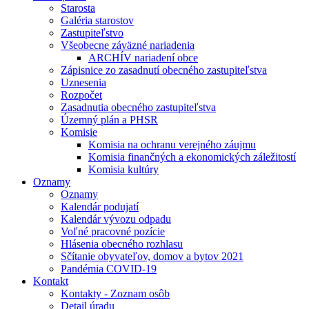
Starosta
Galéria starostov
Zastupiteľstvo
Všeobecne záväzné nariadenia
ARCHÍV nariadení obce
Zápisnice zo zasadnutí obecného zastupiteľstva
Uznesenia
Rozpočet
Zasadnutia obecného zastupiteľstva
Územný plán a PHSR
Komisie
Komisia na ochranu verejného záujmu
Komisia finančných a ekonomických záležitostí
Komisia kultúry
Oznamy
Oznamy
Kalendár podujatí
Kalendár vývozu odpadu
Voľné pracovné pozície
Hlásenia obecného rozhlasu
Sčítanie obyvateľov, domov a bytov 2021
Pandémia COVID-19
Kontakt
Kontakty - Zoznam osôb
Detail úradu