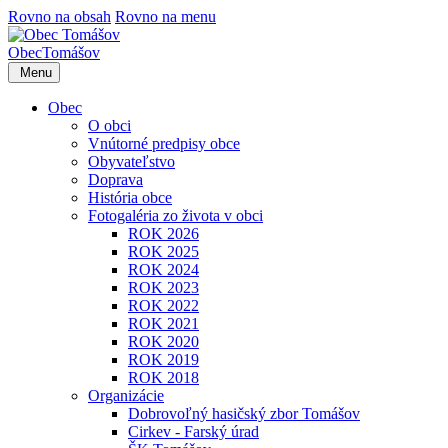
Rovno na obsah
Rovno na menu
Obec
Tomášov
Menu
Obec
O obci
Vnútorné predpisy obce
Obyvateľstvo
Doprava
História obce
Fotogaléria zo života v obci
ROK 2026
ROK 2025
ROK 2024
ROK 2023
ROK 2022
ROK 2021
ROK 2020
ROK 2019
ROK 2018
Organizácie
Dobrovoľný hasičský zbor Tomášov
Cirkev - Farský úrad