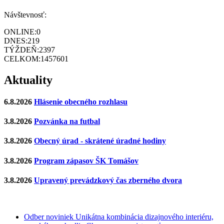
Návštevnosť:
ONLINE:
0
DNES:
219
TÝŽDEŇ:
2397
CELKOM:
1457601
Aktuality
6.8.2026
Hlásenie obecného rozhlasu
3.8.2026
Pozvánka na futbal
3.8.2026
Obecný úrad - skrátené úradné hodiny
3.8.2026
Program zápasov ŠK Tomášov
3.8.2026
Upravený prevádzkový čas zberného dvora
Odber noviniek
Unikátna kombinácia dizajnového interiéru,