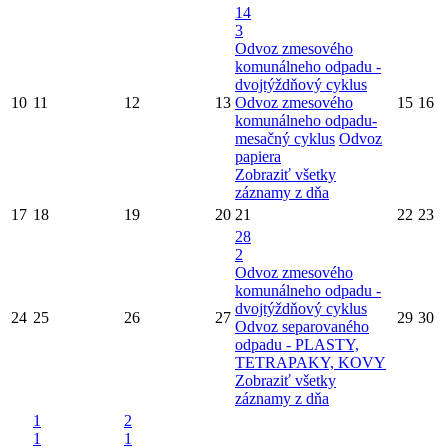
14
3
Odvoz zmesového
komunálneho odpadu -
dvojtýždňový cyklus
10
11
12
13
Odvoz zmesového
15
16
komunálneho odpadu-
mesačný cyklus
Odvoz
papiera
Zobraziť všetky
záznamy z dňa
17
18
19
20
21
22
23
28
2
Odvoz zmesového
komunálneho odpadu -
dvojtýždňový cyklus
24
25
26
27
29
30
Odvoz separovaného
odpadu - PLASTY,
TETRAPAKY, KOVY
Zobraziť všetky
záznamy z dňa
1
2
1
1