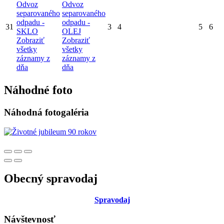
Odvoz
Odvoz
separovaného
separovaného
odpadu -
odpadu -
31
3
4
5
6
SKLO
OLEJ
Zobraziť
Zobraziť
všetky
všetky
záznamy z
záznamy z
dňa
dňa
Náhodné foto
Náhodná fotogaléria
Obecný spravodaj
Sp
ravodaj
Návštevnosť