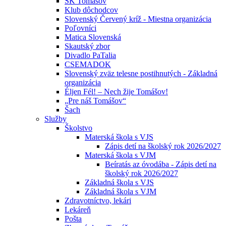
ŠK Tomášov
Klub dôchodcov
Slovenský Červený kríž - Miestna organizácia
Poľovníci
Matica Slovenská
Skautský zbor
Divadlo PaTalia
CSEMADOK
Slovenský zväz telesne postihnutých - Základná
organizácia
Éljen Fél! – Nech žije Tomášov!
„Pre náš Tomášov“
Šach
Služby
Školstvo
Materská škola s VJS
Zápis detí na školský rok 2026/2027
Materská škola s VJM
Beíratás az óvodába - Zápis detí na
školský rok 2026/2027
Základná škola s VJS
Základná škola s VJM
Zdravotníctvo, lekári
Lekáreň
Pošta