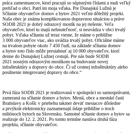
práca zamestnancov, ktorí pracujú so súpisnými číslami a mali veľký
prehľad o obci. Patrí im moja vďaka. Pre Dunajskú Lužnú je
Sčítanie obyvateľov domov a bytov 2021 veľmi dôležitý projekt.
Naša obec je známa komplikovanou dopravnou situáciou a práve
SODB 2021 je dobrý odrazový mostík na jej riešenie. Veľa
obyvateľov, ktorí tu majú nehnuteľnosť, si neuvádza v obci trvalý
pobyt. Vďaka sčítaniu už teraz vieme, že máme o približne
3 000 obyvateľov viac, ako uvádza trvalý pobyt. Oficiálne máme
na trvalom pobyte okolo 7 450 ľudí, na základe sčítania domov
a bytov toto číslo môže presiahnuť aj 10 000 obyvateľov, ktorí
denne do Dunajskej Lužnej cestujú. Pre nás bude SODB
2021 nosným odrazovým mostíkom na budovanie novej
infraštruktúry a dopravy do obce. Či už cestnej infraštruktúry alebo
posilnenie integrovanej dopravy do obce.“
Prvá fáza SODB 2021 je realizovaná v spolupráci so samosprávami,
zameraná na sčítanie domov a bytov. Mestá, obce a mestské časti
Bratislavy a Košíc v priebehu takmer deväť mesiacov dôsledne
a prvýkrát elektronicky zaznamenajú údaje približne o troch
miliónoch bytoch na Slovensku. Samotné sčítanie domov a bytov sa
realizuje do 12. 2. 2021. Po tomto termíne nastáva druhá fáza
projektu, sčítanie obyvateľov.