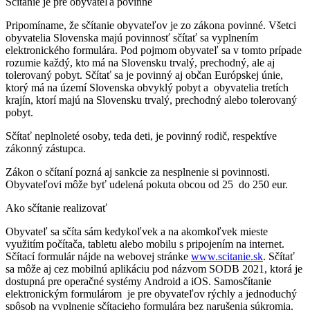
Sčítanie je pre obyvateľa povinné
Pripomíname, že sčítanie obyvateľov je zo zákona povinné. Všetci
obyvatelia Slovenska majú povinnosť sčítať sa vyplnením
elektronického formulára. Pod pojmom obyvateľ sa v tomto prípade
rozumie každý, kto má na Slovensku trvalý, prechodný, ale aj
tolerovaný pobyt. Sčítať sa je povinný aj občan Európskej únie,
ktorý má na území Slovenska obvyklý pobyt a obyvatelia tretích
krajín, ktorí majú na Slovensku trvalý, prechodný alebo tolerovaný
pobyt.
Sčítať neplnoleté osoby, teda deti, je povinný rodič, respektíve
zákonný zástupca.
Zákon o sčítaní pozná aj sankcie za nesplnenie si povinnosti.
Obyvateľovi môže byť udelená pokuta obcou od 25 do 250 eur.
Ako sčítanie realizovať
Obyvateľ sa sčíta sám kedykoľvek a na akomkoľvek mieste
využitím počítača, tabletu alebo mobilu s pripojením na internet.
Sčítací formulár nájde na webovej stránke
www.scitanie.sk
. Sčítať
sa môže aj cez mobilnú aplikáciu pod názvom SODB 2021, ktorá je
dostupná pre operačné systémy Android a iOS. Samosčítanie
elektronickým formulárom je pre obyvateľov rýchly a jednoduchý
spôsob na vyplnenie sčítacieho formulára bez narušenia súkromia.