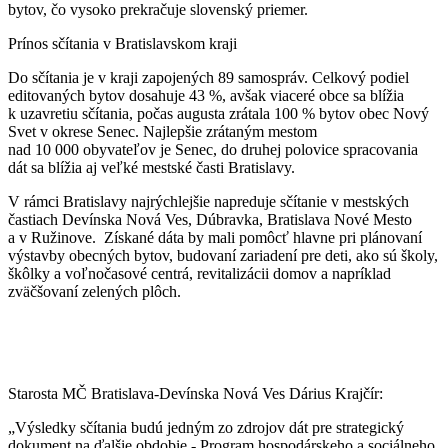
bytov, čo vysoko prekračuje slovenský priemer.
Prínos sčítania v Bratislavskom kraji
Do sčítania je v kraji zapojených 89 samospráv. Celkový podiel
editovaných bytov dosahuje 43 %, avšak viaceré obce sa blížia
k uzavretiu sčítania, počas augusta zrátala 100 % bytov obec Nový
Svet v okrese Senec. Najlepšie zrátaným mestom
nad 10 000 obyvateľov je Senec, do druhej polovice spracovania
dát sa blížia aj veľké mestské časti Bratislavy.
V rámci Bratislavy najrýchlejšie napreduje sčítanie v mestských
častiach Devínska Nová Ves, Dúbravka, Bratislava Nové Mesto
a v Ružinove. Získané dáta by mali pomôcť hlavne pri plánovaní
výstavby obecných bytov, budovaní zariadení pre deti, ako sú školy,
škôlky a voľnočasové centrá, revitalizácii domov a napríklad
zväčšovaní zelených plôch.
Starosta MČ Bratislava-Devínska Nová Ves Dárius Krajčír:
„Výsledky sčítania budú jedným zo zdrojov dát pre strategický
dokument na ďalšie obdobie - Program hospodárskeho a sociálneho