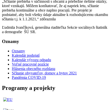
„Sčítanie prebieha v súčinnosti s obcami a priebežne riešime otázky,
ktoré vznikajú. Môžem konštatovať, že aj napriek letu, sčítanie
prebieha kontinuálne a obce naplno pracujú. Pre projekt je
podstatné, aby boli všetky údaje aktuálne k rozhodujúcemu okamihu
sčítania t.j. k 1.1.2021,“ zdôraznila
Ľudmila Ivančíková, generálna riaditeľka Sekcie sociálnych štatistík
a demografie ŠÚ SR.
Oznamy
Oznamy
Kalendár podujatí
Kalendár vývozu odpadu
Voľné pracovné pozície
Hlásenia obecného rozhlasu
Sčítanie obyvateľov, domov a bytov 2021
Pandémia COVID-19
Programy a projekty