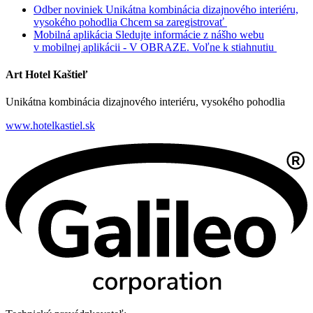
Odber noviniek
Unikátna kombinácia dizajnového interiéru,
vysokého pohodlia
Chcem sa zaregistrovať
Mobilná aplikácia
Sledujte informácie z nášho webu
v mobilnej aplikácii - V OBRAZE.
Voľne k stiahnutiu
Art Hotel Kaštieľ
Unikátna kombinácia dizajnového interiéru, vysokého pohodlia
www.hotelkastiel.sk