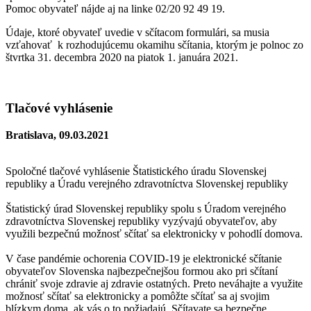
Pomoc obyvateľ nájde aj na linke 02/20 92 49 19.
Údaje, ktoré obyvateľ uvedie v sčítacom formulári, sa musia
vzťahovať k rozhodujúcemu okamihu sčítania, ktorým je polnoc zo
štvrtka 31. decembra 2020 na piatok 1. januára 2021.
Tlačové vyhlásenie
Bratislava, 09.03.2021
Spoločné tlačové vyhlásenie Štatistického úradu Slovenskej
republiky a Úradu verejného zdravotníctva Slovenskej republiky
Štatistický úrad Slovenskej republiky spolu s Úradom verejného
zdravotníctva Slovenskej republiky vyzývajú obyvateľov, aby
využili bezpečnú možnosť sčítať sa elektronicky v pohodlí domova.
V čase pandémie ochorenia COVID-19 je elektronické sčítanie
obyvateľov Slovenska najbezpečnejšou formou ako pri sčítaní
chrániť svoje zdravie aj zdravie ostatných. Preto neváhajte a využite
možnosť sčítať sa elektronicky a pomôžte sčítať sa aj svojim
blízkym doma, ak vás o to požiadajú. Sčítavate sa bezpečne,