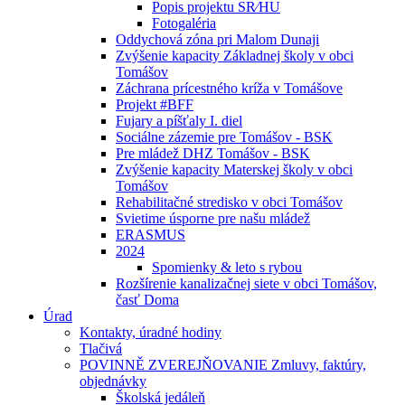
Popis projektu SR⁄HU
Fotogaléria
Oddychová zóna pri Malom Dunaji
Zvýšenie kapacity Základnej školy v obci
Tomášov
Záchrana prícestného kríža v Tomášove
Projekt #BFF
Fujary a píšťaly I. diel
Sociálne zázemie pre Tomášov - BSK
Pre mládež DHZ Tomášov - BSK
Zvýšenie kapacity Materskej školy v obci
Tomášov
Rehabilitačné stredisko v obci Tomášov
Svietime úsporne pre našu mládež
ERASMUS
2024
Spomienky & leto s rybou
Rozšírenie kanalizačnej siete v obci Tomášov,
časť Doma
Úrad
Kontakty, úradné hodiny
Tlačivá
POVINNĚ ZVEREJŇOVANIE Zmluvy, faktúry,
objednávky
Školská jedáleň