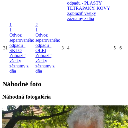
odpadu - PLASTY,
TETRAPAKY, KOVY
Zobraziť všetky
záznamy z dňa
1
2
1
1
Odvoz
Odvoz
separovaného
separovaného
odpadu -
odpadu -
31
3
4
5
6
SKLO
OLEJ
Zobraziť
Zobraziť
všetky
všetky
záznamy z
záznamy z
dňa
dňa
Náhodné foto
Náhodná fotogaléria