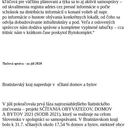
kľúčová pre väčšinu plánovaní a týka sa to aj aktivít samosprávy –
od skvalitnenia registra adries cez presné informácie o počte
schránok na distribúciu informácií o konaní volieb až napr.
po informácie o hustote obývania konkrétnych lokalít, od čoho sa
odvíja dobudovávanie infraštruktúry a pod. Veľa z oslovených
správcov nám dodáva správne a kompletne vyplnené tabuľky – cca
tritisíc nám v krátkom čase poskytol Bytokomplet.“
Tlačová správa - za júl 2020
Bratislavský kraj napreduje v sčítaní domov a bytov
V júli pokračovala prvá fáza najrozsiahlejšieho štatistického
zisťovania – projekt SČÍTANIA OBYVATEĽOV, DOMOV
A BYTOV 2021 (SODB 2021), ktorý sa realizuje na celom
Slovensku v spolupráci so samosprávami. V Bratislavskom kraji
bolo k 31.7. sčítaných okolo 17,54 % domov a bytov, niektoré obce