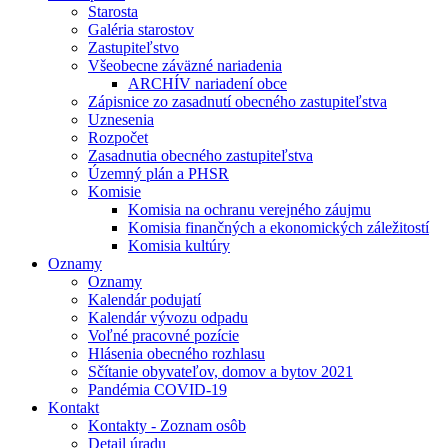
Starosta
Galéria starostov
Zastupiteľstvo
Všeobecne záväzné nariadenia
ARCHÍV nariadení obce
Zápisnice zo zasadnutí obecného zastupiteľstva
Uznesenia
Rozpočet
Zasadnutia obecného zastupiteľstva
Územný plán a PHSR
Komisie
Komisia na ochranu verejného záujmu
Komisia finančných a ekonomických záležitostí
Komisia kultúry
Oznamy
Oznamy
Kalendár podujatí
Kalendár vývozu odpadu
Voľné pracovné pozície
Hlásenia obecného rozhlasu
Sčítanie obyvateľov, domov a bytov 2021
Pandémia COVID-19
Kontakt
Kontakty - Zoznam osôb
Detail úradu