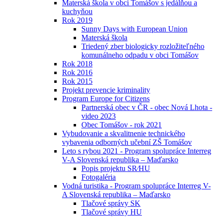
Materská škola v obci Tomášov s jedálňou a
kuchyňou
Rok 2019
Sunny Days with European Union
Materská škola
Triedený zber biologicky rozložiteľného
komunálneho odpadu v obci Tomášov
Rok 2018
Rok 2016
Rok 2015
Projekt prevencie kriminality
Program Europe for Citizens
Partnerská obec v ČR - obec Nová Lhota -
video 2023
Obec Tomášov - rok 2021
Vybudovanie a skvalitnenie technického
vybavenia odborných učební ZŠ Tomášov
Leto s rybou 2021 - Program spolupráce Interreg
V-A Slovenská republika – Maďarsko
Popis projektu SR⁄HU
Fotogaléria
Vodná turistika - Program spolupráce Interreg V-
A Slovenská republika – Maďarsko
Tlačové správy SK
Tlačové správy HU