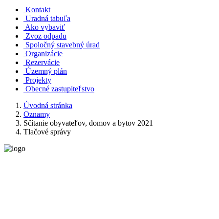
Kontakt
Uradná tabuľa
Ako vybaviť
Zvoz odpadu
Spoločný stavebný úrad
Organizácie
Rezervácie
Územný plán
Projekty
Obecné zastupiteľstvo
Úvodná stránka
Oznamy
Sčítanie obyvateľov, domov a bytov 2021
Tlačové správy