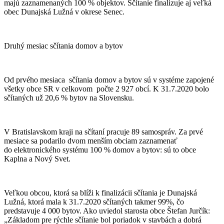
majú zaznamenaných 100 % objektov. Sčítanie finalizuje aj veľká
obec Dunajská Lužná v okrese Senec.
Druhý mesiac sčítania domov a bytov
Od prvého mesiaca sčítania domov a bytov sú v systéme zapojené
všetky obce SR v celkovom počte 2 927 obcí. K 31.7.2020 bolo
sčítaných už 20,6 % bytov na Slovensku.
V Bratislavskom kraji na sčítaní pracuje 89 samospráv. Za prvé
mesiace sa podarilo dvom menším obciam zaznamenať
do elektronického systému 100 % domov a bytov: sú to obce
Kaplna a Nový Svet.
Veľkou obcou, ktorá sa blíži k finalizácii sčítania je Dunajská
Lužná, ktorá mala k 31.7.2020 sčítaných takmer 99%, čo
predstavuje 4 000 bytov. Ako uviedol starosta obce Štefan Jurčík:
„Základom pre rýchle sčítanie bol poriadok v stavbách a dobrá