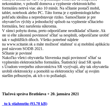
nekontaktne, v pohodlí domova a vyplnenie elektronického
formuláru netrvá viac ako 10 minút. Na sčítanie postačí mobil,
tablet, notebook alebo PC. Táto forma je z epidemiologického
pohľadu ideálna a nepredstavuje riziko. Samosčítanie je pre
obyvateľov rýchly a jednoduchý spôsob na vyplnenie sčítacieho
formulára, bez narušenia súkromia.
V rámci pobytu doma, preto odporúčame neodkladať sčítanie. Ak
ste si ešte zákonnú povinnosť sčítať sa nesplnili, odporúčame urobiť
tak v najbližších dňoch. Všetko potrebné nájdete
na www.scitanie.sk a máte možnosť stiahnuť si aj mobilnú aplikáciu
pod názvom SODB 2021.
Sčítanie je povinné
Nakoľko všetci obyvatelia Slovenska majú povinnosť sčítať sa
vyplnením elektronického formulára, Štatistický úrad SR spolu
s Úradom verejného zdravotníctva SR vyzývajú, aby tak obyvatelia
urobili elektronicky a pomohli sa elektronicky sčítať aj svojim
starším príbuzným, ak ich o to požiadajú.
Tlačová správa Bratislava + 20. januára 2021
_tu k stiahnutiu (93.78 kB)