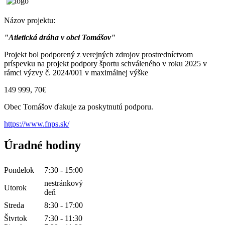
Názov projektu:
"Atletická dráha v obci Tomášov"
Projekt bol podporený z verejných zdrojov prostredníctvom
príspevku na projekt podpory športu schváleného v roku 2025 v
rámci výzvy č. 2024/001 v maximálnej výške
149 999, 70€
Obec Tomášov ďakuje za poskytnutú podporu.
https://www.fnps.sk/
Úradné hodiny
Pondelok
7:30 - 15:00
nestránkový
Utorok
deň
Streda
8:30 - 17:00
Štvrtok
7:30 - 11:30