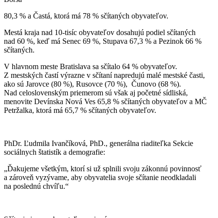
80,3 % a Častá, ktorá má 78 % sčítaných obyvateľov.
Mestá kraja nad 10-tisíc obyvateľov dosahujú podiel sčítaných
nad 60 %, keď má Senec 69 %, Stupava 67,3 % a Pezinok 66 %
sčítaných.
V hlavnom meste Bratislava sa sčítalo 64 % obyvateľov.
Z mestských častí výrazne v sčítaní napredujú malé mestské časti,
ako sú Jarovce (80 %), Rusovce (70 %), Čunovo (68 %).
Nad celoslovenským priemerom sú však aj početné sídliská,
menovite Devínska Nová Ves 65,8 % sčítaných obyvateľov a MČ
Petržalka, ktorá má 65,7 % sčítaných obyvateľov.
PhDr. Ľudmila Ivančíková, PhD., generálna riaditeľka Sekcie
sociálnych štatistík a demografie:
„Ďakujeme všetkým, ktorí si už splnili svoju zákonnú povinnosť
a zároveň vyzývame, aby obyvatelia svoje sčítanie neodkladali
na poslednú chvíľu.“