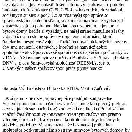
rozvoja a to najmä v oblasti riešenia dopravy, parkovania, potreby
budovania infraštruktúry (škôl, škôlok, zdravotníckych zariadení,
sociálnych služieb a pod.).Čo sa týka našej spolupráce so
správcovskými spoločnosťami, snažíme sa maximálne vychádzať
v ústrety, ak je to potrebné. Najviac práce zaberajú najmä nové
bytové domy, keďže si vyžadujú na našej strane manuálne zásahy
v databáze a na strane správcov doplnenie informácií, ktoré
štandardne nespracovávajú. Je ťažké menovať niektorých správcov,
aby sme neurazili ostatných, s ktorými sa nám tiež dobre
spolupracovalo. Správcovské spoločnosti s najväčším počtom bytov
v DNV sú Stavebné bytové družstvo Bratislava IV, Správa objektov
DNV, s. r. o. a Správcovská spoločnosť REESMA, s. r. o.
U všetkých našich správcov spolupráca plynie hladko.“
Starosta MČ Bratislava-Dúbravka RNDr. Martin Zaťovič:
„K sčítaniu sme už v prípravnej fáze pristúpili zodpovedne.
Veľkým prínosom pre našu mestskú časť bude komplexný prehľad
o existujúcich stavbách, ktorý zodpovedá realite, keďže pri sčítaní
značnú časť činnosti vykonávame miestnym zisťovaním priamo
v teréne, čím dochádza k priamej kontrole prípadných čiernych
stavieb a podobne. Musíme uznať, že bez naozaj príkladnej
spolupráce poskytnutej nám zo strany správcov bytových domov, by