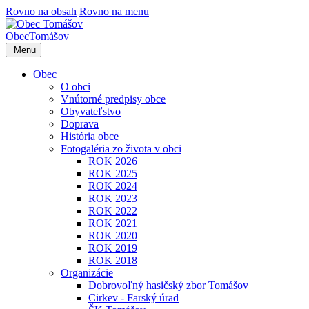
Rovno na obsah
Rovno na menu
Obec
Tomášov
Menu
Obec
O obci
Vnútorné predpisy obce
Obyvateľstvo
Doprava
História obce
Fotogaléria zo života v obci
ROK 2026
ROK 2025
ROK 2024
ROK 2023
ROK 2022
ROK 2021
ROK 2020
ROK 2019
ROK 2018
Organizácie
Dobrovoľný hasičský zbor Tomášov
Cirkev - Farský úrad