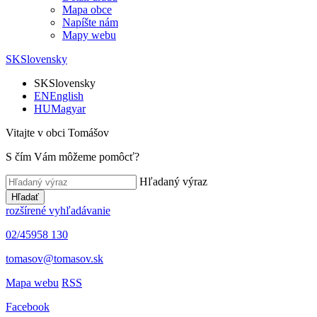
Mapa obce
Napíšte nám
Mapy webu
SK
Slovensky
SK
Slovensky
EN
English
HU
Magyar
Vitajte v obci Tomášov
S čím Vám môžeme pomôcť?
Hľadaný výraz
Hľadať
rozšírené vyhľadávanie
02/45958 130
tomasov@tomasov.sk
Mapa webu
RSS
Facebook