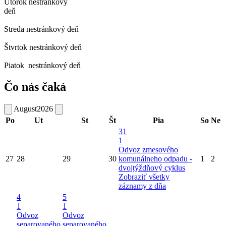
Utorok
nestránkový
deň
Streda
nestránkový deň
Štvrtok
nestránkový deň
Piatok
nestránkový deň
Čo nás čaká
August
2026
Po
Ut
St
Št
Pia
So
Ne
31
1
Odvoz zmesového
27
28
29
30
komunálneho odpadu -
1
2
dvojtýždňový cyklus
Zobraziť všetky
záznamy z dňa
4
5
1
1
Odvoz
Odvoz
separovaného
separovaného