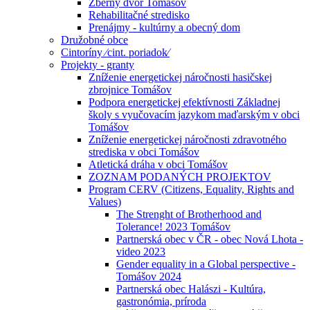
Zberný dvor Tomášov
Rehabilitačné stredisko
Prenájmy - kultúrny a obecný dom
Družobné obce
Cintoríny ⁄cint. poriadok⁄
Projekty - granty
Zníženie energetickej náročnosti hasičskej
zbrojnice Tomášov
Podpora energetickej efektívnosti Základnej
školy s vyučovacím jazykom maďarským v obci
Tomášov
Zníženie energetickej náročnosti zdravotného
strediska v obci Tomášov
Atletická dráha v obci Tomášov
ZOZNAM PODANÝCH PROJEKTOV
Program CERV (Citizens, Equality, Rights and
Values)
The Strenght of Brotherhood and
Tolerance! 2023 Tomášov
Partnerská obec v ČR - obec Nová Lhota -
video 2023
Gender equality in a Global perspective -
Tomášov 2024
Partnerská obec Halászi - Kultúra,
gastronómia, príroda