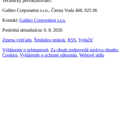
Technický prevádzkovateľ:
Galileo Corporation s.r.o., Čierna Voda 468, 925 06
Kontakt:
Galileo Corporation s.r.o.
Posledná aktualizácia: 6. 8. 2026
Zmena vzhľadu
,
Štruktúra stránok
,
RSS
,
Vytlačiť
Vyhlásenie o prístupnosti
,
Za obsah zodpovedá správca obsahu
,
Cookies
,
Vyhlásenie o ochrane súkromia
,
Webové sídlo