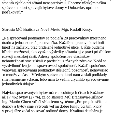
sme tak rýchlo pri sčítaní nenapredovali. Chceme všetkým našim
správcom, ktorí spravujú bytové domy v Dúbravke, úprimne
poďakovať.“
Starosta MČ Bratislava-Nové Mesto Mgr. Rudolf Kusý:
„Na spracovaní podkladov sa podieľa 20 pracovníkov miestneho
úradu a jedna externá pracovníčka. Každému pracovníkovi boli
hneď na začiatku prác pridelené jednotlivé ulice. Určite budeme
hľadať možnosti, ako využiť výsledky sčítania aj v praxi pri ďalšom
rozvoji mestskej časti. Adresy spoločenstiev vlastníkov
nehnuteľností sme získali v predstihu z rôznych zdrojov. Nedá sa
vyzdvihnúť len jedna správcovská spoločnosť. Každá spoločnosť
venovala spracovaniu podkladov dôslednú pozornosť, nehovoriac
o množstve času. Všetkým správcom, ktorí nám zaslali podklady,
sme nesmierne vďační, lebo nám to veľmi urýchlilo spracovávanie
jednotlivých údajov.“
Najviac spracovaných bytov má v absolútnych číslach Ružinov –
až 17 462 bytov (27 %), za čo starosta MČ Bratislava-Ružinov
Ing. Martin Chren vďačí sčítaciemu systému: „Pre projekt sčítania
domov a bytov sme vytvorili veľmi dobre fungujúci tím, ktorý
v prvej fáze začal spisovať rodinné domy. Kvalitná databáza je