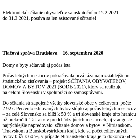
Elektronické sčítanie obyvateľov sa uskutoční od15.2.2021
do 31.3.2021, posúva sa len asistované sčítanie!
Tlačová správa Bratislava + 16. septembra 2020
Domy a byty sčítavali aj počas leta
Počas letných mesiacov pokračovala prvá fáza najrozsiahlejšieho
štatistického zisťovania – projekt SČÍTANIA OBYVATEĽOV,
DOMOV A BYTOV 2021 (SODB 2021), ktorý sa realizuje
na celom Slovensku v spolupráci so samosprávami.
Do sčítania sú zapojené všetky slovenské obce v celkovom počte
2 927. Percento editovaných bytov stúplo aj počas letných mesiacov
– za celé Slovensko sa blíži k 50 % a tri slovenské kraje túto hranicu
už prekročili. Tak ako v predchádzajúcich mesiacoch, aj v auguste
najrýchlejšie napredovalo sčítanie domov a bytov v Nitrianskom,
Trnavskom a Banskobystrickom kraji, kde sa počet editovaných
bytov blíži k 60 %, v prípade Nitrianskeho kraja je to dokonca 64 %