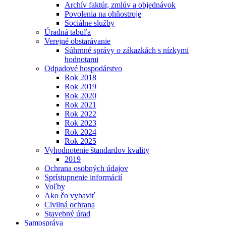
Archív faktúr, zmlúv a objednávok
Povolenia na ohňostroje
Sociálne služby
Úradná tabuľa
Verejné obstarávanie
Súhrnné správy o zákazkách s nízkymi
hodnotami
Odpadové hospodárstvo
Rok 2018
Rok 2019
Rok 2020
Rok 2021
Rok 2022
Rok 2023
Rok 2024
Rok 2025
Vyhodnotenie štandardov kvality
2019
Ochrana osobných údajov
Sprístupnenie informácií
Voľby
Ako čo vybaviť
Civilná ochrana
Stavebný úrad
Samospráva