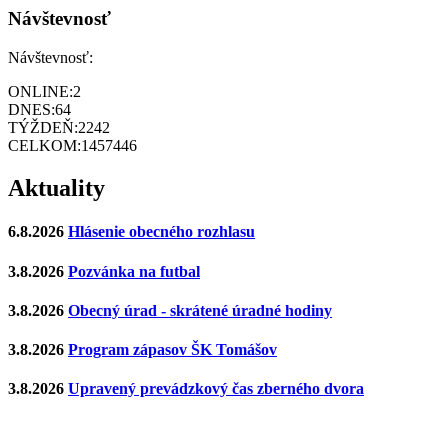
Návštevnosť
Návštevnosť:
ONLINE:
2
DNES:
64
TÝŽDEŇ:
2242
CELKOM:
1457446
Aktuality
6.8.2026
Hlásenie obecného rozhlasu
3.8.2026
Pozvánka na futbal
3.8.2026
Obecný úrad - skrátené úradné hodiny
3.8.2026
Program zápasov ŠK Tomášov
3.8.2026
Upravený prevádzkový čas zberného dvora