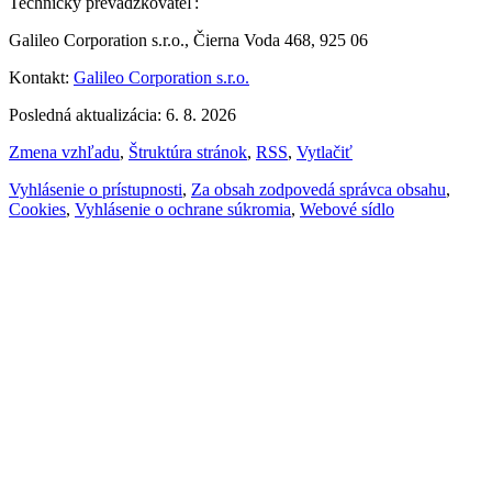
Technický prevádzkovateľ:
Galileo Corporation s.r.o., Čierna Voda 468, 925 06
Kontakt:
Galileo Corporation s.r.o.
Posledná aktualizácia: 6. 8. 2026
Zmena vzhľadu
,
Štruktúra stránok
,
RSS
,
Vytlačiť
Vyhlásenie o prístupnosti
,
Za obsah zodpovedá správca obsahu
,
Cookies
,
Vyhlásenie o ochrane súkromia
,
Webové sídlo