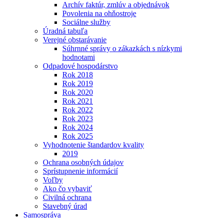
Archív faktúr, zmlúv a objednávok
Povolenia na ohňostroje
Sociálne služby
Úradná tabuľa
Verejné obstarávanie
Súhrnné správy o zákazkách s nízkymi
hodnotami
Odpadové hospodárstvo
Rok 2018
Rok 2019
Rok 2020
Rok 2021
Rok 2022
Rok 2023
Rok 2024
Rok 2025
Vyhodnotenie štandardov kvality
2019
Ochrana osobných údajov
Sprístupnenie informácií
Voľby
Ako čo vybaviť
Civilná ochrana
Stavebný úrad
Samospráva