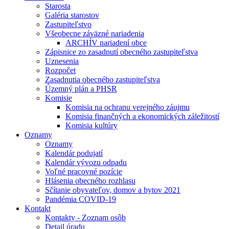
Starosta
Galéria starostov
Zastupiteľstvo
Všeobecne záväzné nariadenia
ARCHÍV nariadení obce
Zápisnice zo zasadnutí obecného zastupiteľstva
Uznesenia
Rozpočet
Zasadnutia obecného zastupiteľstva
Územný plán a PHSR
Komisie
Komisia na ochranu verejného záujmu
Komisia finančných a ekonomických záležitostí
Komisia kultúry
Oznamy
Oznamy
Kalendár podujatí
Kalendár vývozu odpadu
Voľné pracovné pozície
Hlásenia obecného rozhlasu
Sčítanie obyvateľov, domov a bytov 2021
Pandémia COVID-19
Kontakt
Kontakty - Zoznam osôb
Detail úradu