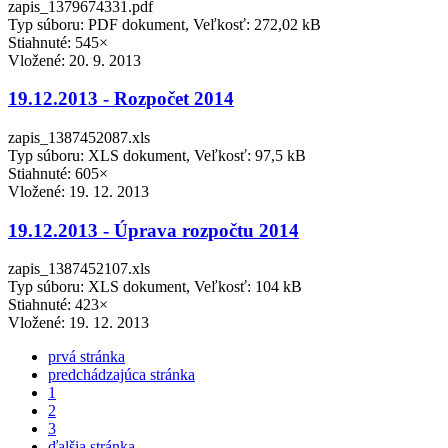
zapis_1379674331.pdf
Typ súboru: PDF dokument, Veľkosť: 272,02 kB
Stiahnuté: 545×
Vložené:
20. 9. 2013
19.12.2013 - Rozpočet 2014
zapis_1387452087.xls
Typ súboru: XLS dokument, Veľkosť: 97,5 kB
Stiahnuté: 605×
Vložené:
19. 12. 2013
19.12.2013 - Úprava rozpočtu 2014
zapis_1387452107.xls
Typ súboru: XLS dokument, Veľkosť: 104 kB
Stiahnuté: 423×
Vložené:
19. 12. 2013
prvá stránka
predchádzajúca stránka
1
2
3
ďalšia stránka