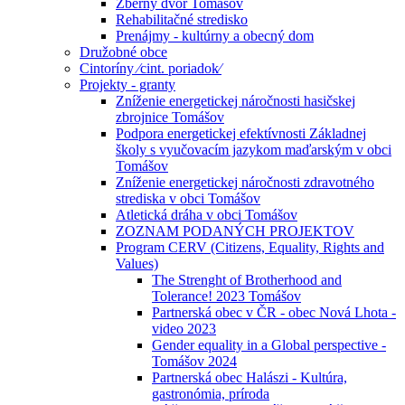
Zberný dvor Tomášov
Rehabilitačné stredisko
Prenájmy - kultúrny a obecný dom
Družobné obce
Cintoríny ⁄cint. poriadok⁄
Projekty - granty
Zníženie energetickej náročnosti hasičskej
zbrojnice Tomášov
Podpora energetickej efektívnosti Základnej
školy s vyučovacím jazykom maďarským v obci
Tomášov
Zníženie energetickej náročnosti zdravotného
strediska v obci Tomášov
Atletická dráha v obci Tomášov
ZOZNAM PODANÝCH PROJEKTOV
Program CERV (Citizens, Equality, Rights and
Values)
The Strenght of Brotherhood and
Tolerance! 2023 Tomášov
Partnerská obec v ČR - obec Nová Lhota -
video 2023
Gender equality in a Global perspective -
Tomášov 2024
Partnerská obec Halászi - Kultúra,
gastronómia, príroda