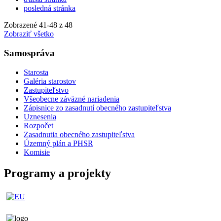
posledná stránka
Zobrazené
41
-
48
z 48
Zobraziť všetko
Samospráva
Starosta
Galéria starostov
Zastupiteľstvo
Všeobecne záväzné nariadenia
Zápisnice zo zasadnutí obecného zastupiteľstva
Uznesenia
Rozpočet
Zasadnutia obecného zastupiteľstva
Územný plán a PHSR
Komisie
Programy a projekty