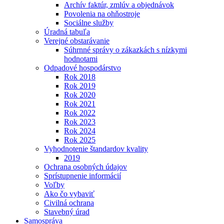
Archív faktúr, zmlúv a objednávok
Povolenia na ohňostroje
Sociálne služby
Úradná tabuľa
Verejné obstarávanie
Súhrnné správy o zákazkách s nízkymi
hodnotami
Odpadové hospodárstvo
Rok 2018
Rok 2019
Rok 2020
Rok 2021
Rok 2022
Rok 2023
Rok 2024
Rok 2025
Vyhodnotenie štandardov kvality
2019
Ochrana osobných údajov
Sprístupnenie informácií
Voľby
Ako čo vybaviť
Civilná ochrana
Stavebný úrad
Samospráva