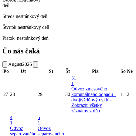
deň
Streda
nestránkový deň
Štvrtok
nestránkový deň
Piatok
nestránkový deň
Čo nás čaká
August
2026
Po
Ut
St
Št
Pia
So
Ne
31
1
Odvoz zmesového
27
28
29
30
komunálneho odpadu -
1
2
dvojtýždňový cyklus
Zobraziť všetky
záznamy z dňa
4
5
1
1
Odvoz
Odvoz
separovaného
separovaného