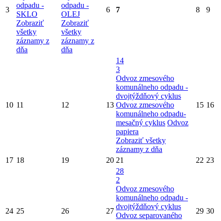
odpadu -
odpadu -
3
6
7
8
9
SKLO
OLEJ
Zobraziť
Zobraziť
všetky
všetky
záznamy z
záznamy z
dňa
dňa
14
3
Odvoz zmesového
komunálneho odpadu -
dvojtýždňový cyklus
10
11
12
13
Odvoz zmesového
15
16
komunálneho odpadu-
mesačný cyklus
Odvoz
papiera
Zobraziť všetky
záznamy z dňa
17
18
19
20
21
22
23
28
2
Odvoz zmesového
komunálneho odpadu -
dvojtýždňový cyklus
24
25
26
27
29
30
Odvoz separovaného