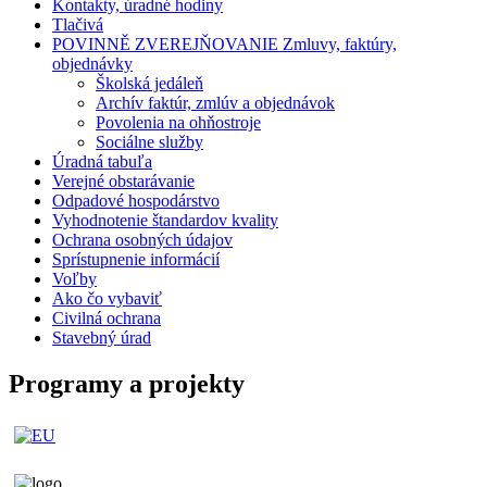
Kontakty, úradné hodiny
Tlačivá
POVINNĚ ZVEREJŇOVANIE Zmluvy, faktúry,
objednávky
Školská jedáleň
Archív faktúr, zmlúv a objednávok
Povolenia na ohňostroje
Sociálne služby
Úradná tabuľa
Verejné obstarávanie
Odpadové hospodárstvo
Vyhodnotenie štandardov kvality
Ochrana osobných údajov
Sprístupnenie informácií
Voľby
Ako čo vybaviť
Civilná ochrana
Stavebný úrad
Programy a projekty