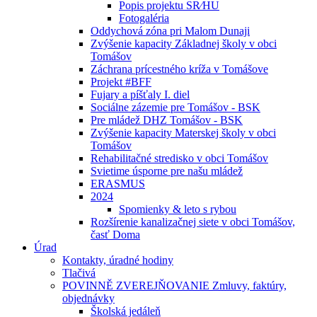
Popis projektu SR⁄HU
Fotogaléria
Oddychová zóna pri Malom Dunaji
Zvýšenie kapacity Základnej školy v obci
Tomášov
Záchrana prícestného kríža v Tomášove
Projekt #BFF
Fujary a píšťaly I. diel
Sociálne zázemie pre Tomášov - BSK
Pre mládež DHZ Tomášov - BSK
Zvýšenie kapacity Materskej školy v obci
Tomášov
Rehabilitačné stredisko v obci Tomášov
Svietime úsporne pre našu mládež
ERASMUS
2024
Spomienky & leto s rybou
Rozšírenie kanalizačnej siete v obci Tomášov,
časť Doma
Úrad
Kontakty, úradné hodiny
Tlačivá
POVINNĚ ZVEREJŇOVANIE Zmluvy, faktúry,
objednávky
Školská jedáleň