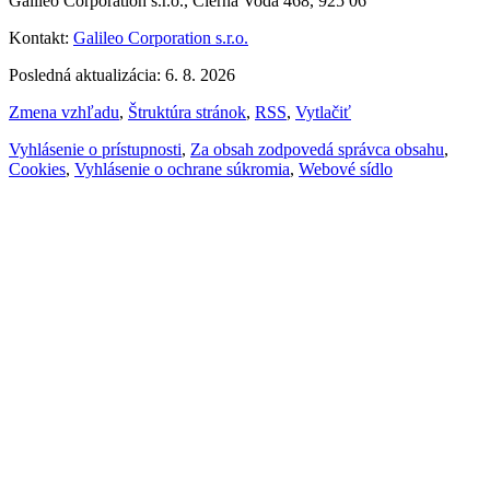
Galileo Corporation s.r.o., Čierna Voda 468, 925 06
Kontakt:
Galileo Corporation s.r.o.
Posledná aktualizácia: 6. 8. 2026
Zmena vzhľadu
,
Štruktúra stránok
,
RSS
,
Vytlačiť
Vyhlásenie o prístupnosti
,
Za obsah zodpovedá správca obsahu
,
Cookies
,
Vyhlásenie o ochrane súkromia
,
Webové sídlo