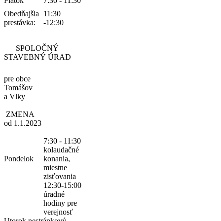
Piatok
7:30 - 11:30
Obedňajšia
11:30
prestávka:
-12:30
SPOLOČNÝ
STAVEBNÝ ÚRAD
pre obce
Tomášov
a Vlky
ZMENA
od 1.1.2023
7:30 - 11:30
kolaudačné
Pondelok
konania,
miestne
zisťovania
12:30-15:00
úradné
hodiny pre
verejnosť
Utorok
nestránkový