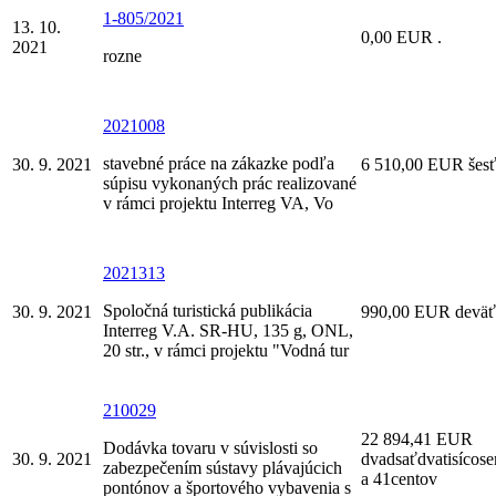
1-805/2021
13. 10.
0,00 EUR .
2021
rozne
2021008
stavebné práce na zákazke podľa
30. 9. 2021
6 510,00 EUR šesťt
súpisu vykonaných prác realizované
v rámci projektu Interreg VA, Vo
2021313
Spoločná turistická publikácia
30. 9. 2021
990,00 EUR deväťs
Interreg V.A. SR-HU, 135 g, ONL,
20 str., v rámci projektu "Vodná tur
210029
22 894,41 EUR
Dodávka tovaru v súvislosti so
30. 9. 2021
dvadsaťdvatisícose
zabezpečením sústavy plávajúcich
a 41centov
pontónov a športového vybavenia s