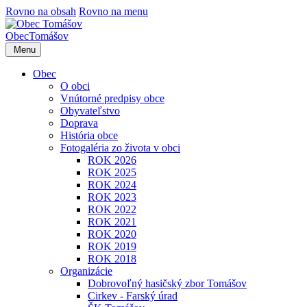
Rovno na obsah
Rovno na menu
Obec
Tomášov
Menu
Obec
O obci
Vnútorné predpisy obce
Obyvateľstvo
Doprava
História obce
Fotogaléria zo života v obci
ROK 2026
ROK 2025
ROK 2024
ROK 2023
ROK 2022
ROK 2021
ROK 2020
ROK 2019
ROK 2018
Organizácie
Dobrovoľný hasičský zbor Tomášov
Cirkev - Farský úrad