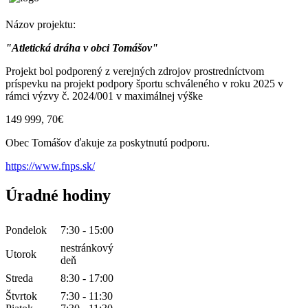
Názov projektu:
"Atletická dráha v obci Tomášov"
Projekt bol podporený z verejných zdrojov prostredníctvom
príspevku na projekt podpory športu schváleného v roku 2025 v
rámci výzvy č. 2024/001 v maximálnej výške
149 999, 70€
Obec Tomášov ďakuje za poskytnutú podporu.
https://www.fnps.sk/
Úradné hodiny
Pondelok
7:30 - 15:00
nestránkový
Utorok
deň
Streda
8:30 - 17:00
Štvrtok
7:30 - 11:30