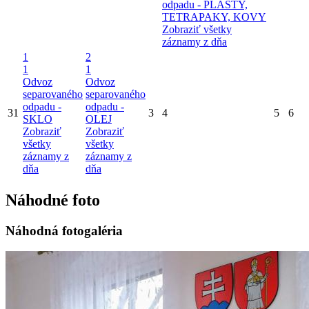
odpadu - PLASTY,
TETRAPAKY, KOVY
Zobraziť všetky
záznamy z dňa
1
2
1
1
Odvoz
Odvoz
separovaného
separovaného
odpadu -
odpadu -
31
3
4
5
6
SKLO
OLEJ
Zobraziť
Zobraziť
všetky
všetky
záznamy z
záznamy z
dňa
dňa
Náhodné foto
Náhodná fotogaléria