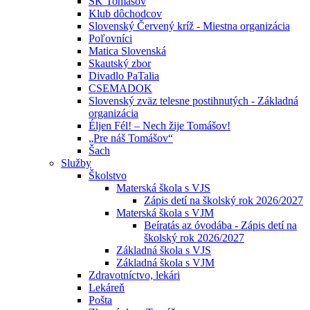
ŠK Tomášov
Klub dôchodcov
Slovenský Červený kríž - Miestna organizácia
Poľovníci
Matica Slovenská
Skautský zbor
Divadlo PaTalia
CSEMADOK
Slovenský zväz telesne postihnutých - Základná
organizácia
Éljen Fél! – Nech žije Tomášov!
„Pre náš Tomášov“
Šach
Služby
Školstvo
Materská škola s VJS
Zápis detí na školský rok 2026/2027
Materská škola s VJM
Beíratás az óvodába - Zápis detí na
školský rok 2026/2027
Základná škola s VJS
Základná škola s VJM
Zdravotníctvo, lekári
Lekáreň
Pošta