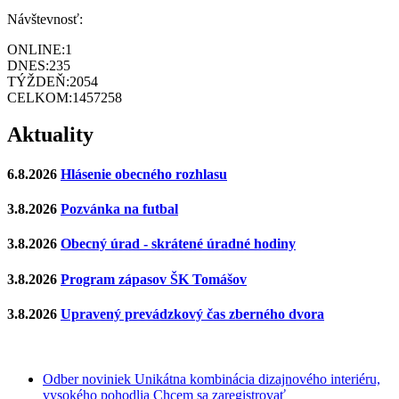
Návštevnosť:
ONLINE:
1
DNES:
235
TÝŽDEŇ:
2054
CELKOM:
1457258
Aktuality
6.8.2026
Hlásenie obecného rozhlasu
3.8.2026
Pozvánka na futbal
3.8.2026
Obecný úrad - skrátené úradné hodiny
3.8.2026
Program zápasov ŠK Tomášov
3.8.2026
Upravený prevádzkový čas zberného dvora
Odber noviniek
Unikátna kombinácia dizajnového interiéru,
vysokého pohodlia
Chcem sa zaregistrovať