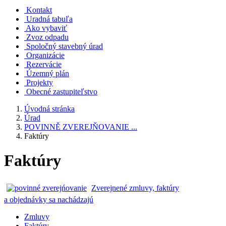
Kontakt
Uradná tabuľa
Ako vybaviť
Zvoz odpadu
Spoločný stavebný úrad
Organizácie
Rezervácie
Územný plán
Projekty
Obecné zastupiteľstvo
Úvodná stránka
Úrad
POVINNĚ ZVEREJŇOVANIE ...
Faktúry
Faktúry
Zverejnené zmluvy, faktúry
a objednávky sa nachádzajú
Zmluvy
Faktúry