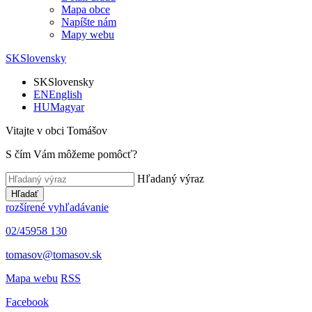
Mapa obce
Napíšte nám
Mapy webu
SK
Slovensky
SK
Slovensky
EN
English
HU
Magyar
Vitajte v obci Tomášov
S čím Vám môžeme pomôcť?
Hľadaný výraz
Hľadať
rozšírené vyhľadávanie
02/45958 130
tomasov@tomasov.sk
Mapa webu
RSS
Facebook