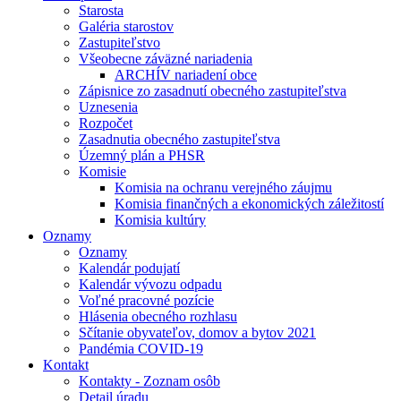
Starosta
Galéria starostov
Zastupiteľstvo
Všeobecne záväzné nariadenia
ARCHÍV nariadení obce
Zápisnice zo zasadnutí obecného zastupiteľstva
Uznesenia
Rozpočet
Zasadnutia obecného zastupiteľstva
Územný plán a PHSR
Komisie
Komisia na ochranu verejného záujmu
Komisia finančných a ekonomických záležitostí
Komisia kultúry
Oznamy
Oznamy
Kalendár podujatí
Kalendár vývozu odpadu
Voľné pracovné pozície
Hlásenia obecného rozhlasu
Sčítanie obyvateľov, domov a bytov 2021
Pandémia COVID-19
Kontakt
Kontakty - Zoznam osôb
Detail úradu