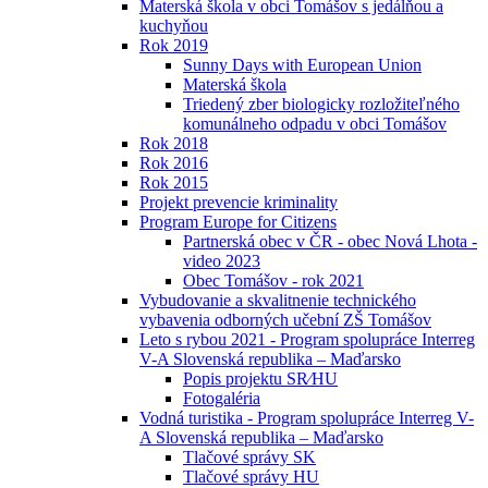
Materská škola v obci Tomášov s jedálňou a
kuchyňou
Rok 2019
Sunny Days with European Union
Materská škola
Triedený zber biologicky rozložiteľného
komunálneho odpadu v obci Tomášov
Rok 2018
Rok 2016
Rok 2015
Projekt prevencie kriminality
Program Europe for Citizens
Partnerská obec v ČR - obec Nová Lhota -
video 2023
Obec Tomášov - rok 2021
Vybudovanie a skvalitnenie technického
vybavenia odborných učební ZŠ Tomášov
Leto s rybou 2021 - Program spolupráce Interreg
V-A Slovenská republika – Maďarsko
Popis projektu SR⁄HU
Fotogaléria
Vodná turistika - Program spolupráce Interreg V-
A Slovenská republika – Maďarsko
Tlačové správy SK
Tlačové správy HU