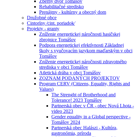
Zberný dvor Tomášov
Rehabilitačné stredisko
Prenájmy - kultúrny a obecný dom
Družobné obce
Cintoríny ⁄cint. poriadok⁄
Projekty - granty
Zníženie energetickej náročnosti hasičskej
zbrojnice Tomášov
Podpora energetickej efektívnosti Základnej
školy s vyučovacím jazykom maďarským v obci
Tomášov
Zníženie energetickej náročnosti zdravotného
strediska v obci Tomášov
Atletická dráha v obci Tomášov
ZOZNAM PODANÝCH PROJEKTOV
Program CERV (Citizens, Equality, Rights and
Values)
The Strenght of Brotherhood and
Tolerance! 2023 Tomášov
Partnerská obec v ČR - obec Nová Lhota -
video 2023
Gender equality in a Global perspective -
Tomášov 2024
Partnerská obec Halászi - Kultúra,
gastronómia, príroda