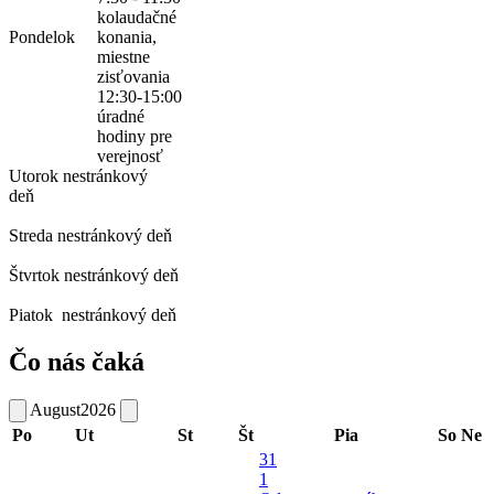
kolaudačné
Pondelok
konania,
miestne
zisťovania
12:30-15:00
úradné
hodiny pre
verejnosť
Utorok
nestránkový
deň
Streda
nestránkový deň
Štvrtok
nestránkový deň
Piatok
nestránkový deň
Čo nás čaká
August
2026
Po
Ut
St
Št
Pia
So
Ne
31
1