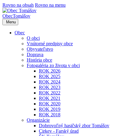
Rovno na obsah
Rovno na menu
Obec
Tomášov
Menu
Obec
O obci
Vnútorné predpisy obce
Obyvateľstvo
Doprava
História obce
Fotogaléria zo života v obci
ROK 2026
ROK 2025
ROK 2024
ROK 2023
ROK 2022
ROK 2021
ROK 2020
ROK 2019
ROK 2018
Organizácie
Dobrovoľný hasičský zbor Tomášov
Cirkev - Farský úrad