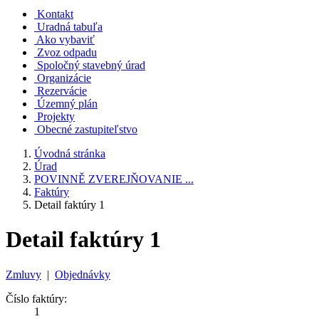
Kontakt
Uradná tabuľa
Ako vybaviť
Zvoz odpadu
Spoločný stavebný úrad
Organizácie
Rezervácie
Územný plán
Projekty
Obecné zastupiteľstvo
Úvodná stránka
Úrad
POVINNĚ ZVEREJŇOVANIE ...
Faktúry
Detail faktúry 1
Detail faktúry 1
Zmluvy
|
Objednávky
Číslo faktúry:
1