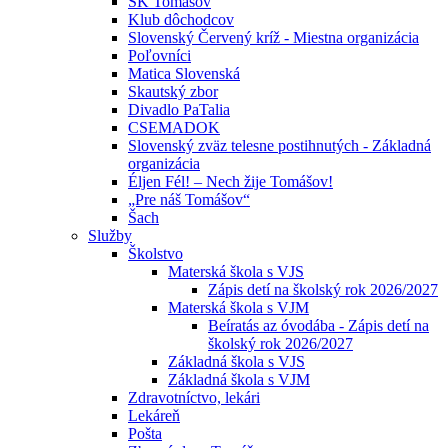
ŠK Tomášov
Klub dôchodcov
Slovenský Červený kríž - Miestna organizácia
Poľovníci
Matica Slovenská
Skautský zbor
Divadlo PaTalia
CSEMADOK
Slovenský zväz telesne postihnutých - Základná
organizácia
Éljen Fél! – Nech žije Tomášov!
„Pre náš Tomášov“
Šach
Služby
Školstvo
Materská škola s VJS
Zápis detí na školský rok 2026/2027
Materská škola s VJM
Beíratás az óvodába - Zápis detí na
školský rok 2026/2027
Základná škola s VJS
Základná škola s VJM
Zdravotníctvo, lekári
Lekáreň
Pošta