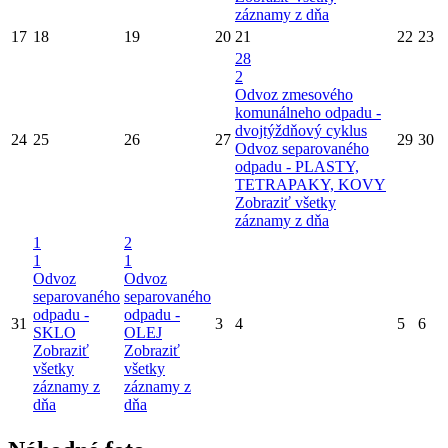
záznamy z dňa
17
18
19
20
21
22
23
28
2
Odvoz zmesového
komunálneho odpadu -
dvojtýždňový cyklus
24
25
26
27
29
30
Odvoz separovaného
odpadu - PLASTY,
TETRAPAKY, KOVY
Zobraziť všetky
záznamy z dňa
1
2
1
1
Odvoz
Odvoz
separovaného
separovaného
odpadu -
odpadu -
31
3
4
5
6
SKLO
OLEJ
Zobraziť
Zobraziť
všetky
všetky
záznamy z
záznamy z
dňa
dňa