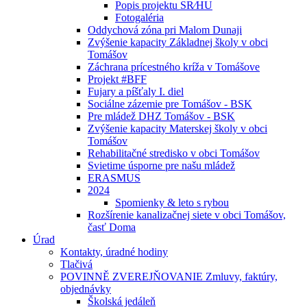
Popis projektu SR⁄HU
Fotogaléria
Oddychová zóna pri Malom Dunaji
Zvýšenie kapacity Základnej školy v obci
Tomášov
Záchrana prícestného kríža v Tomášove
Projekt #BFF
Fujary a píšťaly I. diel
Sociálne zázemie pre Tomášov - BSK
Pre mládež DHZ Tomášov - BSK
Zvýšenie kapacity Materskej školy v obci
Tomášov
Rehabilitačné stredisko v obci Tomášov
Svietime úsporne pre našu mládež
ERASMUS
2024
Spomienky & leto s rybou
Rozšírenie kanalizačnej siete v obci Tomášov,
časť Doma
Úrad
Kontakty, úradné hodiny
Tlačivá
POVINNĚ ZVEREJŇOVANIE Zmluvy, faktúry,
objednávky
Školská jedáleň