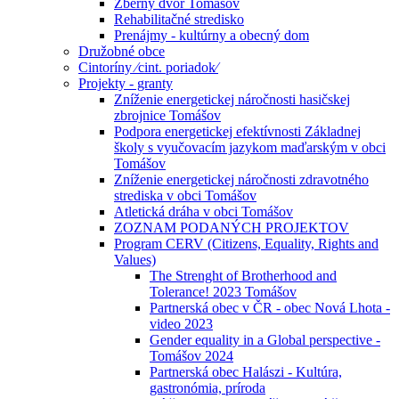
Zberný dvor Tomášov
Rehabilitačné stredisko
Prenájmy - kultúrny a obecný dom
Družobné obce
Cintoríny ⁄cint. poriadok⁄
Projekty - granty
Zníženie energetickej náročnosti hasičskej
zbrojnice Tomášov
Podpora energetickej efektívnosti Základnej
školy s vyučovacím jazykom maďarským v obci
Tomášov
Zníženie energetickej náročnosti zdravotného
strediska v obci Tomášov
Atletická dráha v obci Tomášov
ZOZNAM PODANÝCH PROJEKTOV
Program CERV (Citizens, Equality, Rights and
Values)
The Strenght of Brotherhood and
Tolerance! 2023 Tomášov
Partnerská obec v ČR - obec Nová Lhota -
video 2023
Gender equality in a Global perspective -
Tomášov 2024
Partnerská obec Halászi - Kultúra,
gastronómia, príroda