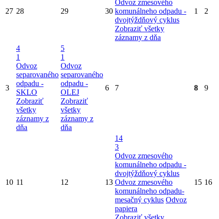
Odvoz zmesového
27
28
29
30
komunálneho odpadu -
1
2
dvojtýždňový cyklus
Zobraziť všetky
záznamy z dňa
4
5
1
1
Odvoz
Odvoz
separovaného
separovaného
odpadu -
odpadu -
3
6
7
8
9
SKLO
OLEJ
Zobraziť
Zobraziť
všetky
všetky
záznamy z
záznamy z
dňa
dňa
14
3
Odvoz zmesového
komunálneho odpadu -
dvojtýždňový cyklus
10
11
12
13
Odvoz zmesového
15
16
komunálneho odpadu-
mesačný cyklus
Odvoz
papiera
Zobraziť všetky