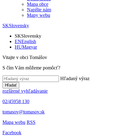
Mapa obce
Napíšte nám
Mapy webu
SK
Slovensky
SK
Slovensky
EN
English
HU
Magyar
Vitajte v obci Tomášov
S čím Vám môžeme pomôcť?
Hľadaný výraz
Hľadať
rozšírené vyhľadávanie
02/45958 130
tomasov@tomasov.sk
Mapa webu
RSS
Facebook