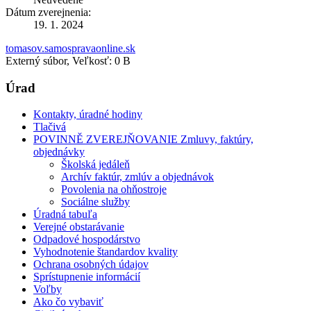
Dátum zverejnenia:
19. 1. 2024
tomasov.samospravaonline.sk
Externý súbor, Veľkosť: 0 B
Úrad
Kontakty, úradné hodiny
Tlačivá
POVINNĚ ZVEREJŇOVANIE Zmluvy, faktúry,
objednávky
Školská jedáleň
Archív faktúr, zmlúv a objednávok
Povolenia na ohňostroje
Sociálne služby
Úradná tabuľa
Verejné obstarávanie
Odpadové hospodárstvo
Vyhodnotenie štandardov kvality
Ochrana osobných údajov
Sprístupnenie informácií
Voľby
Ako čo vybaviť