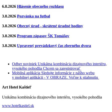
6.8.2026
Hlásenie obecného rozhlasu
3.8.2026
Pozvánka na futbal
3.8.2026
Obecný úrad - skrátené úradné hodiny
3.8.2026
Program zápasov ŠK Tomášov
3.8.2026
Upravený prevádzkový čas zberného dvora
Odber noviniek
Unikátna kombinácia dizajnového interiéru,
vysokého pohodlia
Chcem sa zaregistrovať
Mobilná aplikácia
Sledujte informácie z nášho webu
v mobilnej aplikácii - V OBRAZE.
Voľne k stiahnutiu
Art Hotel Kaštieľ
Unikátna kombinácia dizajnového interiéru, vysokého pohodlia
www.hotelkastiel.sk