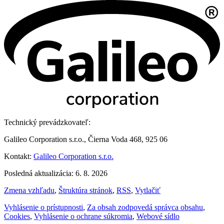
Technický prevádzkovateľ:
Galileo Corporation s.r.o., Čierna Voda 468, 925 06
Kontakt:
Galileo Corporation s.r.o.
Posledná aktualizácia: 6. 8. 2026
Zmena vzhľadu
,
Štruktúra stránok
,
RSS
,
Vytlačiť
Vyhlásenie o prístupnosti
,
Za obsah zodpovedá správca obsahu
,
Cookies
,
Vyhlásenie o ochrane súkromia
,
Webové sídlo