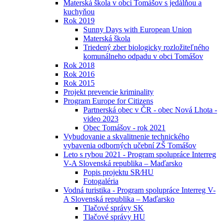
Materská škola v obci Tomášov s jedálňou a
kuchyňou
Rok 2019
Sunny Days with European Union
Materská škola
Triedený zber biologicky rozložiteľného
komunálneho odpadu v obci Tomášov
Rok 2018
Rok 2016
Rok 2015
Projekt prevencie kriminality
Program Europe for Citizens
Partnerská obec v ČR - obec Nová Lhota -
video 2023
Obec Tomášov - rok 2021
Vybudovanie a skvalitnenie technického
vybavenia odborných učební ZŠ Tomášov
Leto s rybou 2021 - Program spolupráce Interreg
V-A Slovenská republika – Maďarsko
Popis projektu SR⁄HU
Fotogaléria
Vodná turistika - Program spolupráce Interreg V-
A Slovenská republika – Maďarsko
Tlačové správy SK
Tlačové správy HU