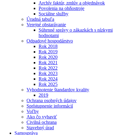
Archív faktúr, zmlúv a objednávok
Povolenia na ohňostroje
Sociálne služby
Úradná tabuľa
Verejné obstarávanie
Súhrnné správy o zákazkách s nízkymi
hodnotami
Odpadové hospodárstvo
Rok 2018
Rok 2019
Rok 2020
Rok 2021
Rok 2022
Rok 2023
Rok 2024
Rok 2025
Vyhodnotenie štandardov kvality
2019
Ochrana osobných údajov
Sprístupnenie informácií
Voľby
Ako čo vybaviť
Civilná ochrana
Stavebný úrad
Samospráva