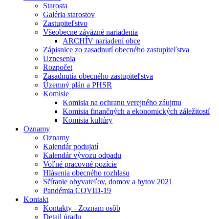
Starosta
Galéria starostov
Zastupiteľstvo
Všeobecne záväzné nariadenia
ARCHÍV nariadení obce
Zápisnice zo zasadnutí obecného zastupiteľstva
Uznesenia
Rozpočet
Zasadnutia obecného zastupiteľstva
Územný plán a PHSR
Komisie
Komisia na ochranu verejného záujmu
Komisia finančných a ekonomických záležitostí
Komisia kultúry
Oznamy
Oznamy
Kalendár podujatí
Kalendár vývozu odpadu
Voľné pracovné pozície
Hlásenia obecného rozhlasu
Sčítanie obyvateľov, domov a bytov 2021
Pandémia COVID-19
Kontakt
Kontakty - Zoznam osôb
Detail úradu