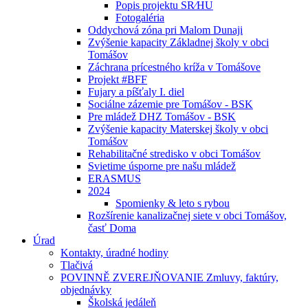
Popis projektu SR⁄HU
Fotogaléria
Oddychová zóna pri Malom Dunaji
Zvýšenie kapacity Základnej školy v obci
Tomášov
Záchrana prícestného kríža v Tomášove
Projekt #BFF
Fujary a píšťaly I. diel
Sociálne zázemie pre Tomášov - BSK
Pre mládež DHZ Tomášov - BSK
Zvýšenie kapacity Materskej školy v obci
Tomášov
Rehabilitačné stredisko v obci Tomášov
Svietime úsporne pre našu mládež
ERASMUS
2024
Spomienky & leto s rybou
Rozšírenie kanalizačnej siete v obci Tomášov,
časť Doma
Úrad
Kontakty, úradné hodiny
Tlačivá
POVINNĚ ZVEREJŇOVANIE Zmluvy, faktúry,
objednávky
Školská jedáleň