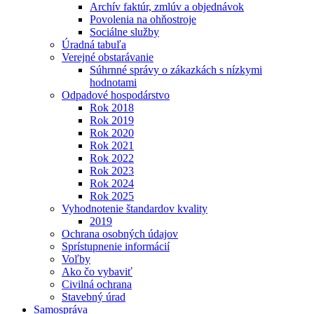
Archív faktúr, zmlúv a objednávok
Povolenia na ohňostroje
Sociálne služby
Úradná tabuľa
Verejné obstarávanie
Súhrnné správy o zákazkách s nízkymi
hodnotami
Odpadové hospodárstvo
Rok 2018
Rok 2019
Rok 2020
Rok 2021
Rok 2022
Rok 2023
Rok 2024
Rok 2025
Vyhodnotenie štandardov kvality
2019
Ochrana osobných údajov
Sprístupnenie informácií
Voľby
Ako čo vybaviť
Civilná ochrana
Stavebný úrad
Samospráva