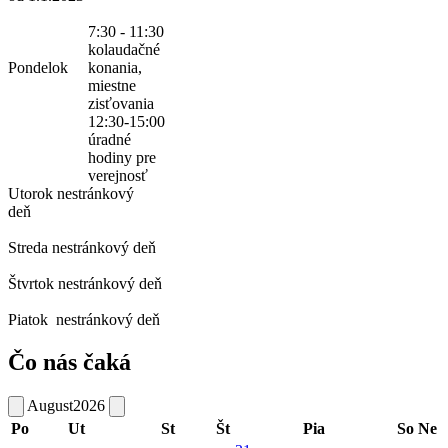
7:30 - 11:30
kolaudačné
Pondelok
konania,
miestne
zisťovania
12:30-15:00
úradné
hodiny pre
verejnosť
Utorok
nestránkový
deň
Streda
nestránkový deň
Štvrtok
nestránkový deň
Piatok
nestránkový deň
Čo nás čaká
August
2026
Po
Ut
St
Št
Pia
So
Ne