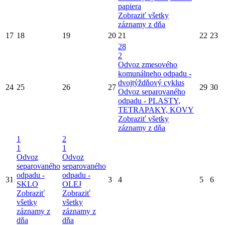
papiera
Zobraziť všetky
záznamy z dňa
17
18
19
20
21
22
23
28
2
Odvoz zmesového
komunálneho odpadu -
dvojtýždňový cyklus
24
25
26
27
29
30
Odvoz separovaného
odpadu - PLASTY,
TETRAPAKY, KOVY
Zobraziť všetky
záznamy z dňa
1
2
1
1
Odvoz
Odvoz
separovaného
separovaného
odpadu -
odpadu -
31
3
4
5
6
SKLO
OLEJ
Zobraziť
Zobraziť
všetky
všetky
záznamy z
záznamy z
dňa
dňa