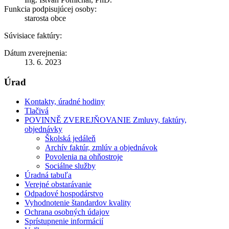
Funkcia podpisujúcej osoby:
starosta obce
Súvisiace faktúry:
Dátum zverejnenia:
13. 6. 2023
Úrad
Kontakty, úradné hodiny
Tlačivá
POVINNĚ ZVEREJŇOVANIE Zmluvy, faktúry,
objednávky
Školská jedáleň
Archív faktúr, zmlúv a objednávok
Povolenia na ohňostroje
Sociálne služby
Úradná tabuľa
Verejné obstarávanie
Odpadové hospodárstvo
Vyhodnotenie štandardov kvality
Ochrana osobných údajov
Sprístupnenie informácií