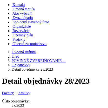
Kontakt
Uradná tabuľa
Ako vybaviť
Zvoz odpadu
Spoločný stavebný úrad
Organizácie
Rezervácie
Územný plán
Projekty
Obecné zastupiteľstvo
Úvodná stránka
Úrad
POVINNĚ ZVEREJŇOVANIE ...
Objednávky
Detail objednávky 28/2023
Detail objednávky 28/2023
Faktúry
|
Zmluvy
Číslo objednávky:
28/2023