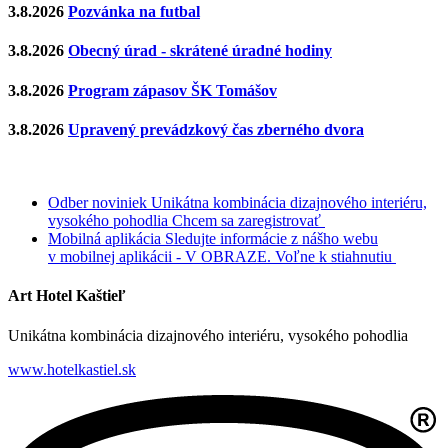
3.8.2026
Pozvánka na futbal
3.8.2026
Obecný úrad - skrátené úradné hodiny
3.8.2026
Program zápasov ŠK Tomášov
3.8.2026
Upravený prevádzkový čas zberného dvora
Odber noviniek
Unikátna kombinácia dizajnového interiéru,
vysokého pohodlia
Chcem sa zaregistrovať
Mobilná aplikácia
Sledujte informácie z nášho webu
v mobilnej aplikácii - V OBRAZE.
Voľne k stiahnutiu
Art Hotel Kaštieľ
Unikátna kombinácia dizajnového interiéru, vysokého pohodlia
www.hotelkastiel.sk