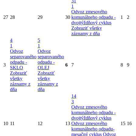
31
1
Odvoz zmesového
27
28
29
30
komunálneho odpadu -
1
2
dvojtýždňový cyklus
Zobraziť všetky
záznamy z dňa
4
5
1
1
Odvoz
Odvoz
separovaného
separovaného
odpadu -
odpadu -
3
6
7
8
9
SKLO
OLEJ
Zobraziť
Zobraziť
všetky
všetky
záznamy z
záznamy z
dňa
dňa
14
3
Odvoz zmesového
komunálneho odpadu -
dvojtýždňový cyklus
10
11
12
13
Odvoz zmesového
15
16
komunálneho odpadu-
mesačný cyklus
Odvoz