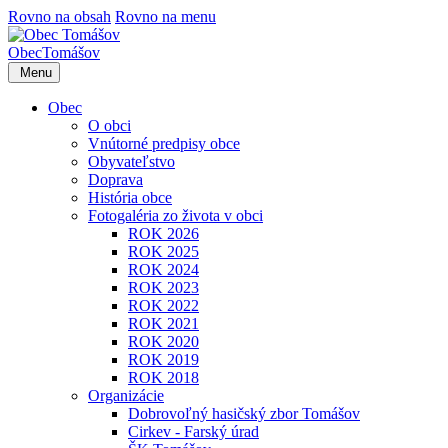
Rovno na obsah
Rovno na menu
Obec
Tomášov
Menu
Obec
O obci
Vnútorné predpisy obce
Obyvateľstvo
Doprava
História obce
Fotogaléria zo života v obci
ROK 2026
ROK 2025
ROK 2024
ROK 2023
ROK 2022
ROK 2021
ROK 2020
ROK 2019
ROK 2018
Organizácie
Dobrovoľný hasičský zbor Tomášov
Cirkev - Farský úrad