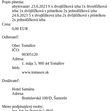
Popis plnenia:
ubytovanie: 23.6.2023 9 x dvojlôžková izba 1x štvorlôžková
izba 1x dvôjlôžková s prístelkou 2x jednolôžková izba
24.6.2023 5 x dvojlôžková izba 2x dvôjlôžková s prístelkou
2x jednolôžková izba
Cena:
0,00 EUR .
Odberateľ:
Obec Tomášov
IČO:
00305120
Adresa:
1. mája 5, 900 44 Tomášov
Web:
www.tomasov.sk
Dodávateľ:
Hotel Samária
Adresa:
Bratislavská 100/D, Šamorín
Meno podpisujúcej osoby:
Ing. István Pomichal, PhD.