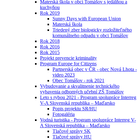
Materská škola v obci Tomášov s jedálňou a
kuchyňou
Rok 2019
Sunny Days with European Union
Materská škola
Triedený zber biologicky rozložiteľného
komunálneho odpadu v obci Tomášov
Rok 2018
Rok 2016
Rok 2015
Projekt prevencie kriminality
Program Europe for Citizens
Partnerská obec v ČR - obec Nová Lhota -
video 2023
Obec Tomášov - rok 2021
Vybudovanie a skvalitnenie technického
vybavenia odborných učební ZŠ Tomášov
Leto s rybou 2021 - Program spolupráce Interreg
V-A Slovenská republika – Maďarsko
Popis projektu SR⁄HU
Fotogaléria
Vodná turistika - Program spolupráce Interreg V-
A Slovenská republika – Maďarsko
Tlačové správy SK
Tlačové správy HU