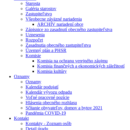
Starosta
Galéria starostov
Zastupiteľstvo
Všeobecne záväzné nariadenia
ARCHÍV nariadení obce
Zápisnice zo zasadnutí obecného zastupiteľstva
Uznesenia
Rozpočet
Zasadnutia obecného zastupiteľstva
Územný plán a PHSR
Komisie
Komisia na ochranu verejného záujmu
Komisia finančných a ekonomických záležitostí
Komisia kultúry
Oznamy
Oznamy
Kalendár podujatí
Kalendár vývozu odpadu
Voľné pracovné pozície
Hlásenia obecného rozhlasu
Sčítanie obyvateľov, domov a bytov 2021
Pandémia COVID-19
Kontakt
Kontakty - Zoznam osôb
Detail úradu