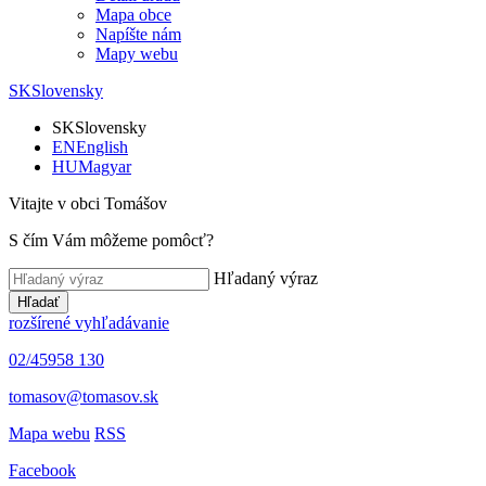
Mapa obce
Napíšte nám
Mapy webu
SK
Slovensky
SK
Slovensky
EN
English
HU
Magyar
Vitajte v obci Tomášov
S čím Vám môžeme pomôcť?
Hľadaný výraz
Hľadať
rozšírené vyhľadávanie
02/45958 130
tomasov@tomasov.sk
Mapa webu
RSS
Facebook