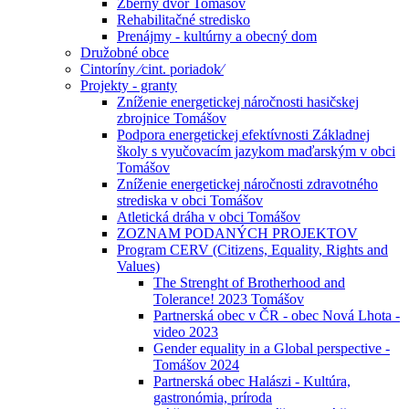
Zberný dvor Tomášov
Rehabilitačné stredisko
Prenájmy - kultúrny a obecný dom
Družobné obce
Cintoríny ⁄cint. poriadok⁄
Projekty - granty
Zníženie energetickej náročnosti hasičskej
zbrojnice Tomášov
Podpora energetickej efektívnosti Základnej
školy s vyučovacím jazykom maďarským v obci
Tomášov
Zníženie energetickej náročnosti zdravotného
strediska v obci Tomášov
Atletická dráha v obci Tomášov
ZOZNAM PODANÝCH PROJEKTOV
Program CERV (Citizens, Equality, Rights and
Values)
The Strenght of Brotherhood and
Tolerance! 2023 Tomášov
Partnerská obec v ČR - obec Nová Lhota -
video 2023
Gender equality in a Global perspective -
Tomášov 2024
Partnerská obec Halászi - Kultúra,
gastronómia, príroda