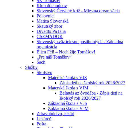
ŠK Tomášov
Klub dôchodcov
Slovenský Červený kríž - Miestna organizácia
Poľovníci
Matica Slovenská
Skautský zbor
Divadlo PaTalia
CSEMADOK
Slovenský zväz telesne postihnutých - Základná
organizácia
Éljen Fél! – Nech žije Tomášov!
„Pre náš Tomášov“
Šach
Služby
Školstvo
Materská škola s VJS
Zápis detí na školský rok 2026/2027
Materská škola s VJM
Beíratás az óvodába - Zápis detí na
školský rok 2026/2027
Základná škola s VJS
Základná škola s VJM
Zdravotníctvo, lekári
Lekáreň
Pošta