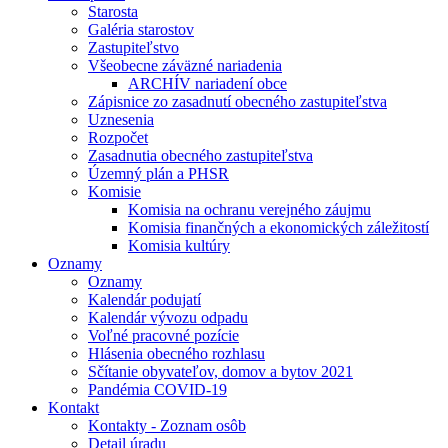
Starosta
Galéria starostov
Zastupiteľstvo
Všeobecne záväzné nariadenia
ARCHÍV nariadení obce
Zápisnice zo zasadnutí obecného zastupiteľstva
Uznesenia
Rozpočet
Zasadnutia obecného zastupiteľstva
Územný plán a PHSR
Komisie
Komisia na ochranu verejného záujmu
Komisia finančných a ekonomických záležitostí
Komisia kultúry
Oznamy
Oznamy
Kalendár podujatí
Kalendár vývozu odpadu
Voľné pracovné pozície
Hlásenia obecného rozhlasu
Sčítanie obyvateľov, domov a bytov 2021
Pandémia COVID-19
Kontakt
Kontakty - Zoznam osôb
Detail úradu