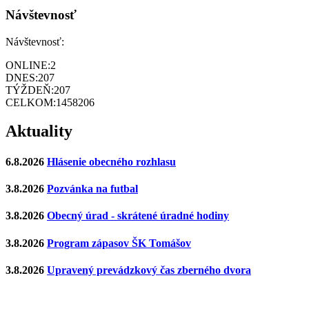
Návštevnosť
Návštevnosť:
ONLINE:
2
DNES:
207
TÝŽDEŇ:
207
CELKOM:
1458206
Aktuality
6.8.2026
Hlásenie obecného rozhlasu
3.8.2026
Pozvánka na futbal
3.8.2026
Obecný úrad - skrátené úradné hodiny
3.8.2026
Program zápasov ŠK Tomášov
3.8.2026
Upravený prevádzkový čas zberného dvora