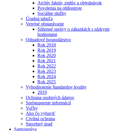
Archív faktúr, zmlúv a objednávok
Povolenia na ohňostroje
Sociálne služby
Úradná tabuľa
Verejné obstarávanie
Súhrnné správy o zákazkách s nízkymi
hodnotami
Odpadové hospodárstvo
Rok 2018
Rok 2019
Rok 2020
Rok 2021
Rok 2022
Rok 2023
Rok 2024
Rok 2025
Vyhodnotenie štandardov kvality
2019
Ochrana osobných údajov
Sprístupnenie informácií
Voľby
Ako čo vybaviť
Civilná ochrana
Stavebný úrad
Samospráva