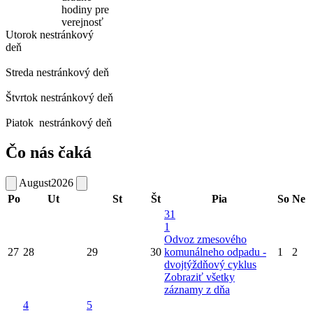
hodiny pre
verejnosť
Utorok
nestránkový
deň
Streda
nestránkový deň
Štvrtok
nestránkový deň
Piatok
nestránkový deň
Čo nás čaká
August
2026
Po
Ut
St
Št
Pia
So
Ne
31
1
Odvoz zmesového
27
28
29
30
komunálneho odpadu -
1
2
dvojtýždňový cyklus
Zobraziť všetky
záznamy z dňa
4
5