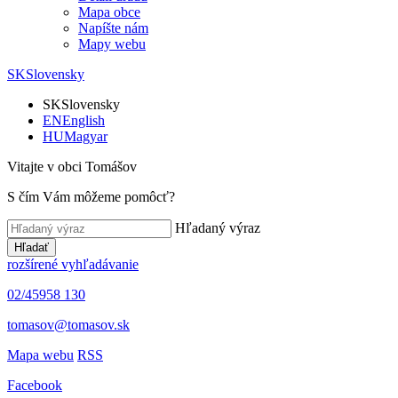
Mapa obce
Napíšte nám
Mapy webu
SK
Slovensky
SK
Slovensky
EN
English
HU
Magyar
Vitajte v obci Tomášov
S čím Vám môžeme pomôcť?
Hľadaný výraz
Hľadať
rozšírené vyhľadávanie
02/45958 130
tomasov@tomasov.sk
Mapa webu
RSS
Facebook