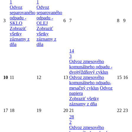
1
1
Odvoz
Odvoz
separovaného
separovaného
odpadu -
odpadu -
3
6
7
8
9
SKLO
OLEJ
Zobraziť
Zobraziť
všetky
všetky
záznamy z
záznamy z
dňa
dňa
14
3
Odvoz zmesového
komunálneho odpadu -
dvojtýždňový cyklus
10
11
12
13
Odvoz zmesového
15
16
komunálneho odpadu-
mesačný cyklus
Odvoz
papiera
Zobraziť všetky
záznamy z dňa
17
18
19
20
21
22
23
28
2
Odvoz zmesového