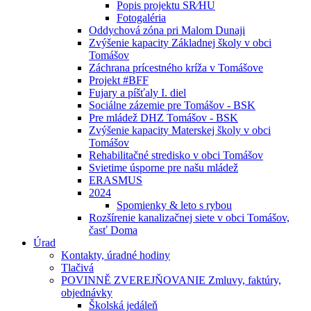
Popis projektu SR⁄HU
Fotogaléria
Oddychová zóna pri Malom Dunaji
Zvýšenie kapacity Základnej školy v obci
Tomášov
Záchrana prícestného kríža v Tomášove
Projekt #BFF
Fujary a píšťaly I. diel
Sociálne zázemie pre Tomášov - BSK
Pre mládež DHZ Tomášov - BSK
Zvýšenie kapacity Materskej školy v obci
Tomášov
Rehabilitačné stredisko v obci Tomášov
Svietime úsporne pre našu mládež
ERASMUS
2024
Spomienky & leto s rybou
Rozšírenie kanalizačnej siete v obci Tomášov,
časť Doma
Úrad
Kontakty, úradné hodiny
Tlačivá
POVINNĚ ZVEREJŇOVANIE Zmluvy, faktúry,
objednávky
Školská jedáleň