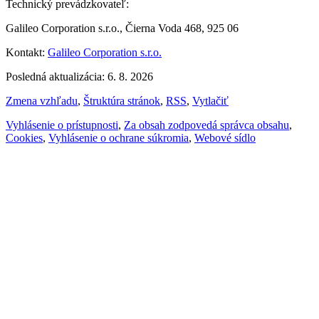
Technický prevádzkovateľ:
Galileo Corporation s.r.o., Čierna Voda 468, 925 06
Kontakt:
Galileo Corporation s.r.o.
Posledná aktualizácia: 6. 8. 2026
Zmena vzhľadu
,
Štruktúra stránok
,
RSS
,
Vytlačiť
Vyhlásenie o prístupnosti
,
Za obsah zodpovedá správca obsahu
,
Cookies
,
Vyhlásenie o ochrane súkromia
,
Webové sídlo