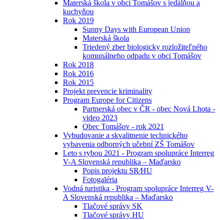
Materská škola v obci Tomášov s jedálňou a
kuchyňou
Rok 2019
Sunny Days with European Union
Materská škola
Triedený zber biologicky rozložiteľného
komunálneho odpadu v obci Tomášov
Rok 2018
Rok 2016
Rok 2015
Projekt prevencie kriminality
Program Europe for Citizens
Partnerská obec v ČR - obec Nová Lhota -
video 2023
Obec Tomášov - rok 2021
Vybudovanie a skvalitnenie technického
vybavenia odborných učební ZŠ Tomášov
Leto s rybou 2021 - Program spolupráce Interreg
V-A Slovenská republika – Maďarsko
Popis projektu SR⁄HU
Fotogaléria
Vodná turistika - Program spolupráce Interreg V-
A Slovenská republika – Maďarsko
Tlačové správy SK
Tlačové správy HU