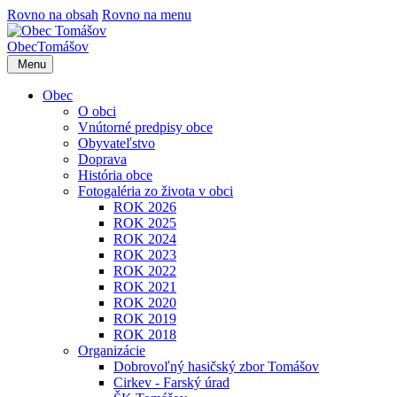
Rovno na obsah
Rovno na menu
Obec
Tomášov
Menu
Obec
O obci
Vnútorné predpisy obce
Obyvateľstvo
Doprava
História obce
Fotogaléria zo života v obci
ROK 2026
ROK 2025
ROK 2024
ROK 2023
ROK 2022
ROK 2021
ROK 2020
ROK 2019
ROK 2018
Organizácie
Dobrovoľný hasičský zbor Tomášov
Cirkev - Farský úrad