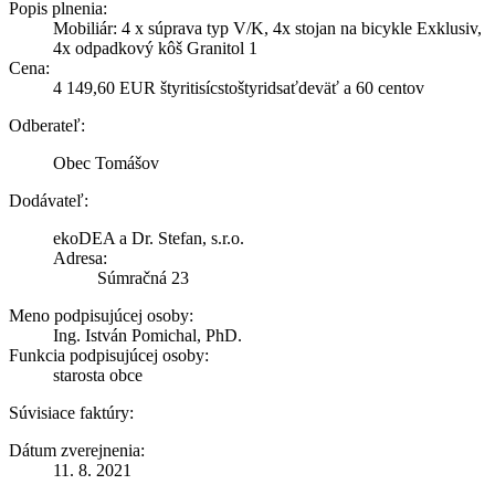
Popis plnenia:
Mobiliár: 4 x súprava typ V/K, 4x stojan na bicykle Exklusiv,
4x odpadkový kôš Granitol 1
Cena:
4 149,60 EUR štyritisícstoštyridsaťdeväť a 60 centov
Odberateľ:
Obec Tomášov
Dodávateľ:
ekoDEA a Dr. Stefan, s.r.o.
Adresa:
Súmračná 23
Meno podpisujúcej osoby:
Ing. István Pomichal, PhD.
Funkcia podpisujúcej osoby:
starosta obce
Súvisiace faktúry:
Dátum zverejnenia:
11. 8. 2021