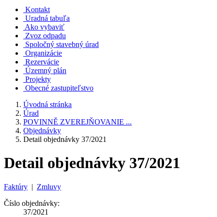
Kontakt
Uradná tabuľa
Ako vybaviť
Zvoz odpadu
Spoločný stavebný úrad
Organizácie
Rezervácie
Územný plán
Projekty
Obecné zastupiteľstvo
Úvodná stránka
Úrad
POVINNĚ ZVEREJŇOVANIE ...
Objednávky
Detail objednávky 37/2021
Detail objednávky 37/2021
Faktúry
|
Zmluvy
Číslo objednávky:
37/2021