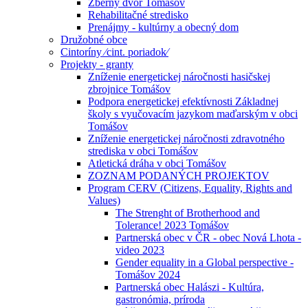
Zberný dvor Tomášov
Rehabilitačné stredisko
Prenájmy - kultúrny a obecný dom
Družobné obce
Cintoríny ⁄cint. poriadok⁄
Projekty - granty
Zníženie energetickej náročnosti hasičskej
zbrojnice Tomášov
Podpora energetickej efektívnosti Základnej
školy s vyučovacím jazykom maďarským v obci
Tomášov
Zníženie energetickej náročnosti zdravotného
strediska v obci Tomášov
Atletická dráha v obci Tomášov
ZOZNAM PODANÝCH PROJEKTOV
Program CERV (Citizens, Equality, Rights and
Values)
The Strenght of Brotherhood and
Tolerance! 2023 Tomášov
Partnerská obec v ČR - obec Nová Lhota -
video 2023
Gender equality in a Global perspective -
Tomášov 2024
Partnerská obec Halászi - Kultúra,
gastronómia, príroda