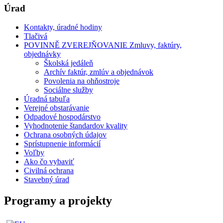
Úrad
Kontakty, úradné hodiny
Tlačivá
POVINNĚ ZVEREJŇOVANIE Zmluvy, faktúry,
objednávky
Školská jedáleň
Archív faktúr, zmlúv a objednávok
Povolenia na ohňostroje
Sociálne služby
Úradná tabuľa
Verejné obstarávanie
Odpadové hospodárstvo
Vyhodnotenie štandardov kvality
Ochrana osobných údajov
Sprístupnenie informácií
Voľby
Ako čo vybaviť
Civilná ochrana
Stavebný úrad
Programy a projekty