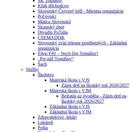
ŠK Tomášov
Klub dôchodcov
Slovenský Červený kríž - Miestna organizácia
Poľovníci
Matica Slovenská
Skautský zbor
Divadlo PaTalia
CSEMADOK
Slovenský zväz telesne postihnutých - Základná
organizácia
Éljen Fél! – Nech žije Tomášov!
„Pre náš Tomášov“
Šach
Služby
Školstvo
Materská škola s VJS
Zápis detí na školský rok 2026/2027
Materská škola s VJM
Beíratás az óvodába - Zápis detí na
školský rok 2026/2027
Základná škola s VJS
Základná škola s VJM
Zdravotníctvo, lekári
Lekáreň
Pošta