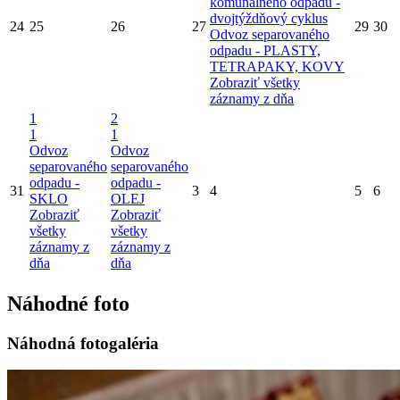
komunálneho odpadu -
dvojtýždňový cyklus
24
25
26
27
29
30
Odvoz separovaného
odpadu - PLASTY,
TETRAPAKY, KOVY
Zobraziť všetky
záznamy z dňa
1
2
1
1
Odvoz
Odvoz
separovaného
separovaného
odpadu -
odpadu -
31
3
4
5
6
SKLO
OLEJ
Zobraziť
Zobraziť
všetky
všetky
záznamy z
záznamy z
dňa
dňa
Náhodné foto
Náhodná fotogaléria